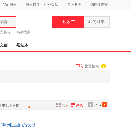
我的当当
当当拼团
企业采购
客户服务
切换无障碍
分类
我的订单
购物车
类
完美传
高级搜索
文创
毛边本
批量搜索
妆
品
饰
鞋
手机专享价
大图
列表
1
/15
用
饰
图书，约3-6周到达国内后发出