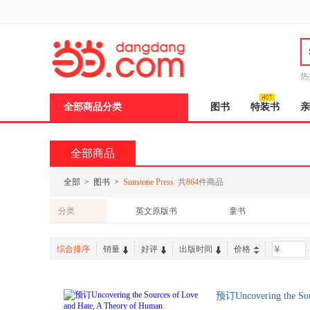
新
窗
口
打
开
无
障
热
碍
说
说
全部商品分类
图书
特装书
亲
明
页
面,
按
全部商品
Ctrl
加
波
全部
>
图书
>
Sunstone Press
共
864
件商品
浪
键
分类
英文原版书
童书
打
开
导
综合排序
销量
好评
出版时间
价格
-
盲
模
式
预订Uncovering the