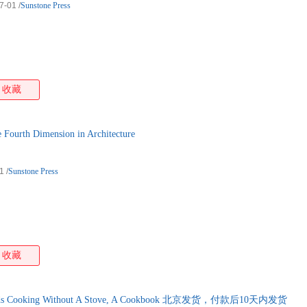
7-01
/
Sunstone Press
收藏
h Dimension in Architecture
1
/
Sunstone Press
收藏
ooking Without A Stove, A Cookbook 北京发货，付款后10天内发货