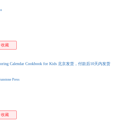
箱包皮
ss
手表饰
运动户
汽车用
食品
手机通
收藏
数码影
电脑办
大家电
ng Calendar Cookbook for Kids 北京发货，付款后10天内发货
家用电
Sunstone Press
收藏