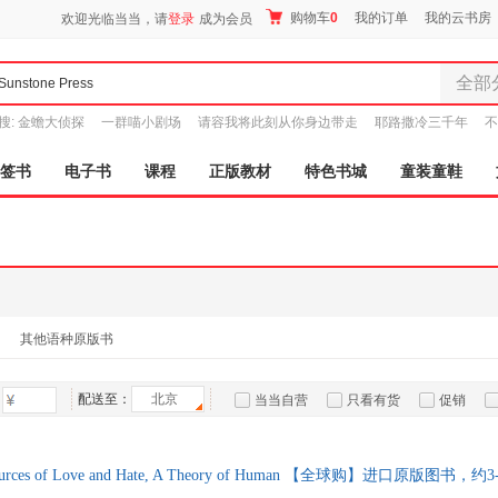
购物车
0
我的订单
我的云书房
欢迎光临当当，请
登录
成为会员
全部
全部分
搜:
金蟾大侦探
一群喵小剧场
请容我将此刻从你身边带走
耶路撒冷三千年
不
尾品汇
9.9元包邮
图书
签书
电子书
课程
正版教材
特色书城
童装童鞋
电子书
音像
影视
时尚美
母婴用
玩具
其他语种原版书
孕婴服
童装童
配送至：
北京
当当自营
只看有货
促销
家居日
特卖
预售
入驻商家
家具装
服装
 Sources of Love and Hate, A Theory of Human 【全球购】进口原版
鞋