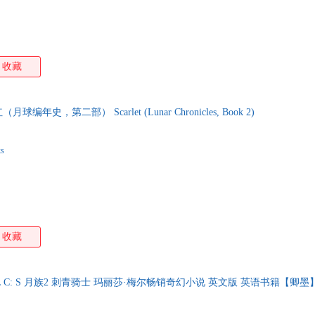
收藏
年史，第二部） Scarlet (Lunar Chronicles, Book 2)
ks
收藏
L C: S 月族2 刺青骑士 玛丽莎·梅尔畅销奇幻小说 英文版 英语书籍【卿墨