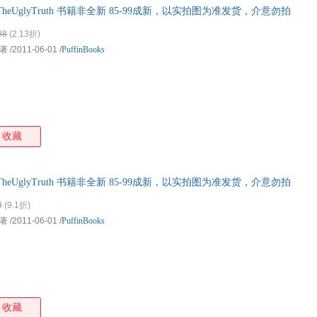
id#5:TheUglyTruth 书籍非全新 85-99成新，以实拍图为准发货，介意勿拍
箱包皮
手表饰
98
(2.13折)
运动户
 著
/2011-06-01
/
PuffinBooks
汽车用
食品
手机通
数码影
电脑办
收藏
大家电
家用电
id#5:TheUglyTruth 书籍非全新 85-99成新，以实拍图为准发货，介意勿拍
8
(9.1折)
 著
/2011-06-01
/
PuffinBooks
收藏