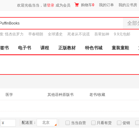
购物车
0
我的订单
我的云书房
欢迎光临当当，请
登录
成为会员
全部
全部分
搜:
怪杰佐罗力
早春晴朗
全球通史
死者从不说谎
吾辈如神
9.9元包邮
尾品汇
图书
签书
电子书
课程
正版教材
特色书城
童装童鞋
电子书
音像
影视
时尚美
母婴用
玩具
医学
其他语种原版书
老书/收藏
孕婴服
童装童
家居日
家具装
配送至：
北京
当当自营
只看有货
促销
服装
特卖
预售
入驻商家
鞋