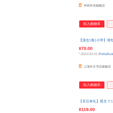
华研外语旗舰店
加入购物车
【清仓5免1小学】绯红（月球编
¥70.00
*
/2013-01-01
/
PuffinBoo
上海外文书店旗舰店
加入购物车
【关注有礼】英文 T 
¥119.00