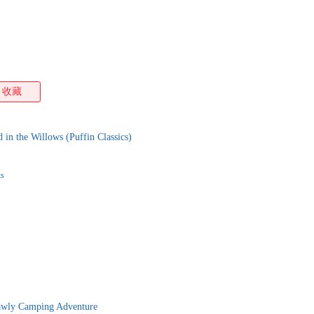
收藏
he Willows (Puffin Classics)
ks
awly Camping Adventure