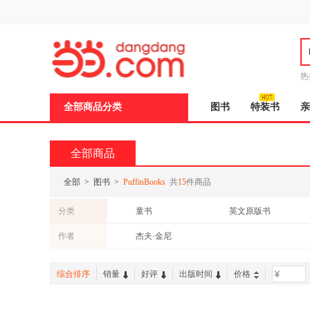
新
窗
口
打
开
无
障
热
碍
说
全部商品分类
图书
特装书
亲
明
页
面,
按
全部商品
Ctrl
加
波
全部
>
图书
>
PuffinBooks
共
15
件商品
浪
键
分类
童书
英文原版书
打
开
作者
杰夫·金尼
导
盲
模
综合排序
销量
好评
出版时间
价格
-
式