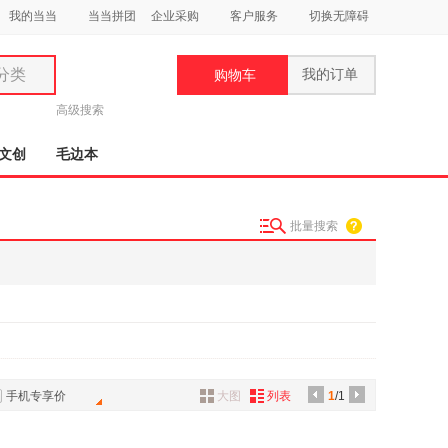
我的当当
当当拼团
企业采购
客户服务
切换无障碍
分类
我的订单
购物车
类
高级搜索
文创
毛边本
批量搜索
妆
品
饰
鞋
用
饰
手机专享价
大图
列表
1
/1