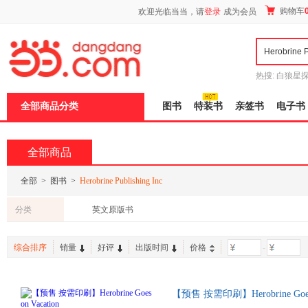
新
购物车
欢迎光临当当，请
登录
成为会员
窗
口
打
开
无
障
热搜:
白狼星
碍
师3
重建秦
说
全部商品分类
图书
特装书
亲签书
电子书
明
页
面,
按
全部商品
Ctrl
加
波
全部
>
图书
>
Herobrine Publishing Inc
浪
键
分类
英文原版书
打
开
导
综合排序
销量
好评
出版时间
价格
-
盲
模
式
【预售 按需印刷】Herobrine Goes o