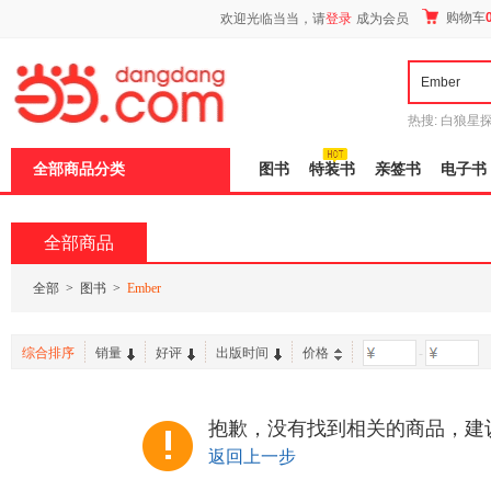
新
购物车
欢迎光临当当，请
登录
成为会员
窗
口
打
开
无
障
热搜:
白狼星
碍
师3
重建秦
说
全部商品分类
图书
特装书
亲签书
电子书
明
页
面,
按
全部商品
Ctrl
加
波
全部
>
图书
>
Ember
浪
键
打
综合排序
销量
好评
出版时间
价格
-
开
导
盲
模
抱歉，没有找到相关的商品，建
式
返回上一步