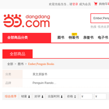
新
购物车
欢迎光临当当，请
登录
成为会员
窗
口
打
开
无
障
热搜:
怪杰佐
碍
谎
吾辈如神
说
全部商品分类
图书
特装书
亲签书
电子书
明
页
面,
按
全部商品
Ctrl
加
波
全部
>
图书
>
Ember;Penguin Books
浪
键
分类
英文原版书
打
开
品牌
Penguin Random House
导
盲
模
综合排序
销量
好评
出版时间
价格
-
式