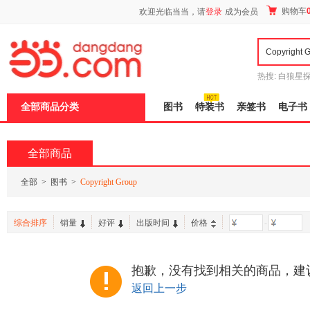
新
购物车
欢迎光临当当，请
登录
成为会员
窗
口
打
开
无
障
热搜:
白狼星
碍
师3
重建秦
说
全部商品分类
图书
特装书
亲签书
电子书
明
页
面,
按
全部商品
Ctrl
加
波
全部
>
图书
>
Copyright Group
浪
键
打
综合排序
销量
好评
出版时间
价格
-
开
导
盲
模
抱歉，没有找到相关的商品，建
式
返回上一步