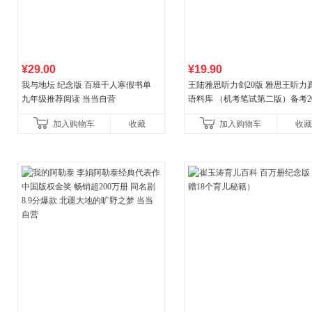
¥29.00
¥19.90
我与地坛 纪念版 百班千人寒假书单
王陆雅思听力剑20版 雅思王听力
九年级推荐阅读 当当自营
语料库 （机考笔试第二版）备考20
年新版领跑雅思听力IELTS听力
加入购物车
收藏
加入购物车
收藏
新增在