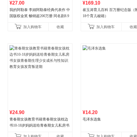
¥27.00
¥169.10
我的阿勒泰 李娟阿勒泰经典代表作 中
崔玉涛育儿百科 百万册纪念版（
国版权金奖 畅销超200万册 同名剧8.9
18个育儿秘籍）
分爆款 北疆大地的旷野之梦 当当自营
加入购物车
收藏
加入购物车
收藏
¥24.90
¥14.20
青春期女孩教育书籍青春期女孩枕边
毛泽东选集
书10-18岁妈妈送给青春期女儿私房书
女孩青春期生理少女成长与性知识教
加入购物车
收藏
加入购物车
收藏