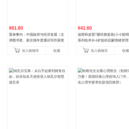
¥61.80
¥41.60
置身事内：中国政府与经济发展（文
波西和皮普7册经典套装(小小聪
津图书奖、新京报年度通识写作获奖
系列绘本)0-4岁低幼启蒙情绪管
作品，罗永浩、罗振宇、何帆、刘格
养成绘本，引导宝宝认识接纳情
加入购物车
收藏
加入购物车
收藏
菘、张军、周黎安、王烁联
养好品质，发现快