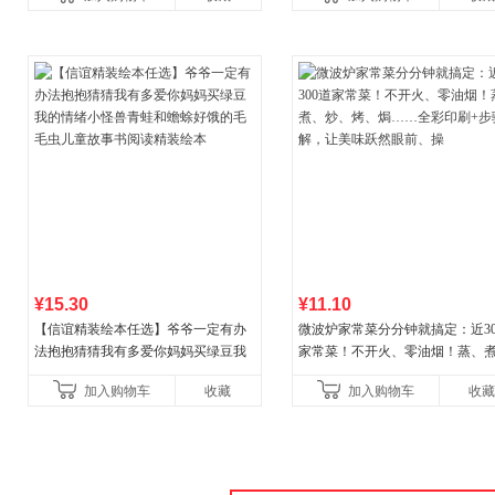
合“小行动”触发大脑行动开
¥15.30
¥11.10
【信谊精装绘本任选】爷爷一定有办
微波炉家常菜分分钟就搞定：近30
法抱抱猜猜我有多爱你妈妈买绿豆我
家常菜！不开火、零油烟！蒸、
的情绪小怪兽青蛙和蟾蜍好饿的毛毛
炒、烤、焗……全彩印刷+步骤图
加入购物车
收藏
加入购物车
收藏
虫儿童故事书阅读精装绘本
让美味跃然眼前、操