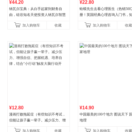
¥44.20
¥22.80
纳瓦尔宝典：从白手起家到财务自
蛤蟆先生去看心理医生（热销500
由，硅谷知名天使投资人纳瓦尔智慧
册！英国经典心理咨询入门书，
箴言录
心理学家李松蔚强烈推荐）
加入购物车
收藏
加入购物车
收藏
¥12.80
¥14.90
漫画打败拖延症（有些知识不考试，
中国最美的100个地方 图说天下 
但能让孩子赢一辈子。减少压力、增
地理
强自信、把握机遇、培养自律，结
加入购物车
收藏
加入购物车
收藏