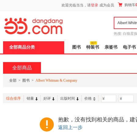
新
购物车
欢迎光临当当，请
登录
成为会员
窗
口
打
开
无
障
热搜:
白狼星
碍
师3
重建秦
说
全部商品分类
图书
特装书
亲签书
电子书
明
页
面,
按
全部商品
Ctrl
加
波
全部
>
图书
>
Albert Whitman & Company
浪
键
打
综合排序
销量
好评
出版时间
价格
-
开
导
盲
模
抱歉，没有找到相关的商品，建
式
返回上一步