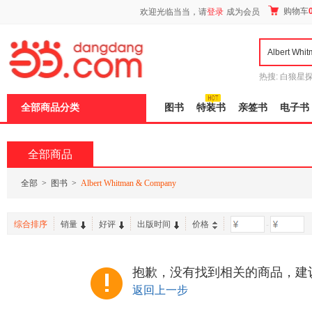
新
购物车
欢迎光临当当，请
登录
成为会员
窗
口
打
开
无
障
热搜:
白狼星
碍
师3
重建秦
说
全部商品分类
图书
特装书
亲签书
电子书
明
页
面,
按
全部商品
Ctrl
加
波
全部
>
图书
>
Albert Whitman & Company
浪
键
打
综合排序
销量
好评
出版时间
价格
-
开
导
盲
模
抱歉，没有找到相关的商品，建
式
返回上一步