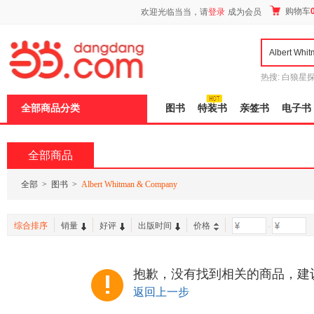
新
购物车
欢迎光临当当，请
登录
成为会员
窗
口
打
开
无
障
热搜:
白狼星
碍
师3
重建秦
说
全部商品分类
图书
特装书
亲签书
电子书
明
页
面,
按
全部商品
Ctrl
加
波
全部
>
图书
>
Albert Whitman & Company
浪
键
打
综合排序
销量
好评
出版时间
价格
-
开
导
盲
模
抱歉，没有找到相关的商品，建
式
返回上一步