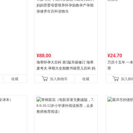
¥88.00
¥24.70
海蒂怀孕大百科 第5版升级修订 海蒂
万历十五年 一
麦考夫 孕期大全胎教书籍育儿百科 妈
荐
妈育婴母婴喂养怀孕胎教孕产孕期保
收藏
加入购物车
收藏
加入购
健养生百科读物当