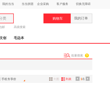
我的当当
当当拼团
企业采购
客户服务
切换无障碍
分类
我的订单
购物车
类
元包邮
高级搜索
文创
毛边本
批量搜索
妆
品
饰
手机专享价
大图
列表
1
/1
鞋
用
饰