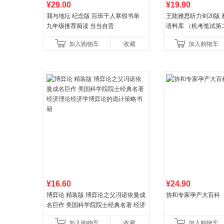
¥29.00
¥19.90
我与地坛 纪念版 百班千人寒假书单
王陆雅思听力剑20版
九年级推荐阅读 当当自营
语料库 （机考笔试第二
年新版领跑雅思听力IE
加入购物车
收藏
加入购物车
新增在
¥16.60
¥24.90
博弈论 精装版 博弈论之父冯诺依曼成
协和专家孕产大百科
名巨作 美国科学院院士经典名著 经济
理论经济学博弈论的诡计策略书籍
加入购物车
收藏
加入购物车