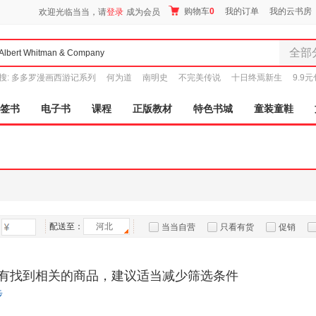
购物车
0
我的订单
我的云书房
欢迎光临当当，请
登录
成为会员
全部
全部分
搜:
多多罗漫画西游记系列
何为道
南明史
不完美传说
十日终焉新生
9.9
尾品汇
图书
签书
电子书
课程
正版教材
特色书城
童装童鞋
电子书
音像
影视
时尚美
母婴用
玩具
配送至：
河北
孕婴服
当当自营
只看有货
促销
童装童
特卖
预售
入驻商家
家居日
有找到相关的商品，建议适当减少筛选条件
家具装
步
服装
鞋