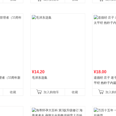
¥14.20
¥18.00
理者（55周年新
毛泽东选集
道德经 庄子 老
平经 抱朴子内
收藏
加入购物车
收藏
加入购