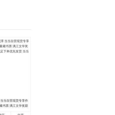
具
品
外
品
讯
音
公
器
 当当自营现货专享作
藏书票 漓江文学奖获
足下单优先发货 当当自