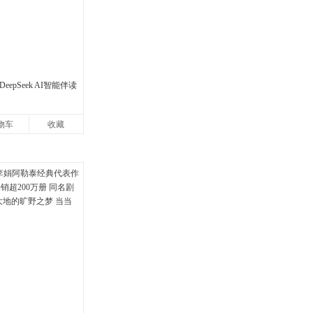
eepSeek AI智能伴读
物车
收藏