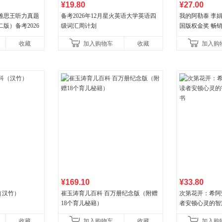
¥19.80
¥27.00
 雅思王听力真题
备考2026年12月星火英语大学英语四
我的阿勒泰 李
版）备考2026
级词汇周计划
国版权金奖 畅销超
LTS听力语料库
分爆款 北疆大
收藏
加入购物车
收藏
加入购
¥169.10
¥33.80
（汉竹）
崔玉涛育儿百科 百万册纪念版（附赠
次第花开：希阿
18个育儿秘籍）
者安顿心灵的智
收藏
加入购物车
收藏
加入购