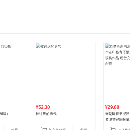
箱包皮
手表饰
运动户
汽车用
食品
手机通
数码影
电脑办
大家电
家用电
¥52.30
¥29.80
6版）
被讨厌的勇气
刘楚昕新书泥潭
者印签寄语限量
奖作品 现货充