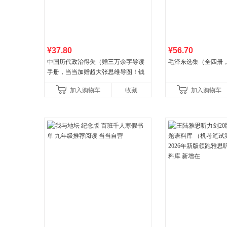
¥37.80
¥56.70
中国历代政治得失（赠三万余字导读
毛泽东选集（全四册，
手册，当当加赠超大张思维导图！钱
穆经典名著，1977年原版授权，岳麓
加入购物车
收藏
加入购物车
书社最新修订！中学生