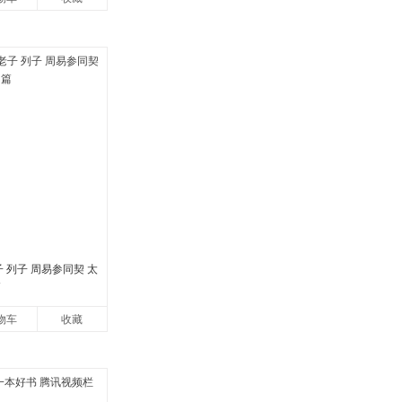
子 列子 周易参同契 太
篇
物车
收藏