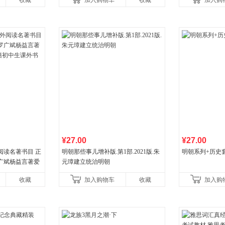
收藏
加入购物车
收藏
加入购
营
¥27.00
¥27.00
阅读名著书目 正
明朝那些事儿增补版.第1部.2021版.朱
明朝系列+历史
广斌杨益言著爱
元璋建立统治明朝
初中生课外书中
收藏
加入购物车
收藏
加入购