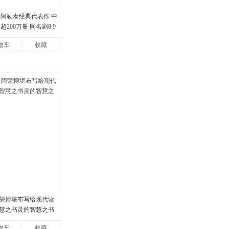
娟阿勒泰经典代表作 中
200万册 同名剧8.9
地的旷野之梦 当当自营
物车
收藏
荣博堪布写给现代读
慧之书灵的智慧之书
物车
收藏