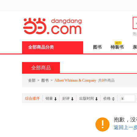
新
窗
口
打
开
无
障
热
碍
说
全部商品分类
图书
特装书
亲
明
页
面,
按
全部商品
Ctrl
加
波
全部
>
图书
>
Albert Whitman & Company
共
0
件商品
浪
键
打
综合排序
销量
好评
出版时间
价格
-
开
导
盲
模
抱歉，没
式
返回上一