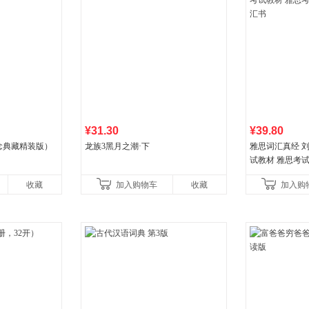
¥31.30
¥39.80
念典藏精装版）
龙族3黑月之潮·下
雅思词汇真经 刘
试教材 雅思考
书
收藏
加入购物车
收藏
加入购