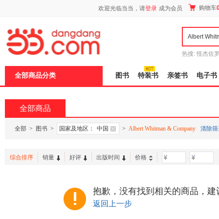
新
购物车
欢迎光临当当，请
登录
成为会员
窗
口
打
开
无
障
热搜:
怪杰佐
碍
谎
吾辈如神
说
全部商品分类
图书
特装书
亲签书
电子书
明
页
面,
按
全部商品
Ctrl
加
波
全部
>
图书
>
国家及地区：
中国
>
Albert Whitman & Company
清除筛
浪
键
打
综合排序
销量
好评
出版时间
价格
-
开
导
盲
模
抱歉，没有找到相关的商品，建
式
返回上一步