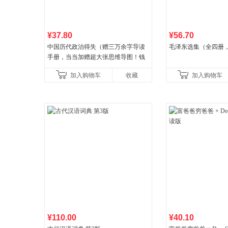
¥37.80
¥56.70
中国历代政治得失（赠三万余字导读
毛泽东选集（全四册，
手册，当当加赠超大张思维导图！钱
穆经典名著，1977年原版授权，岳麓
加入购物车
收藏
加入购物车
书社最新修订！中学生
¥110.00
¥40.10