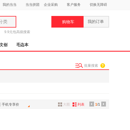
我的当当
当当拼团
企业采购
客户服务
切换无障碍
分类
我的订单
购物车
类
9.9元包
高级搜索
文创
毛边本
批量搜索
妆
品
饰
鞋
手机专享价
大图
列表
1
/1
用
饰