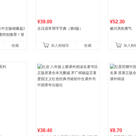
¥39.00
¥52.30
（中文版销量超2
古汉语常用字字典（第6版）
被讨厌的勇气
年度特别推荐！登
80+周，这本书
收藏
加入购物车
收藏
加入购
¥38.40
¥8.70