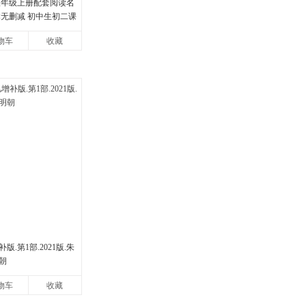
八年级上册配套阅读名
本无删减 初中生初二课
物车
收藏
.第1部.2021版.朱
朝
物车
收藏