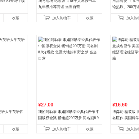
eek AI智能伴读
我与地坛 纪念版 百班千人寒假书单
河清海晏 （ 知乎
九年级推荐阅读 当当自营
论热议、200万
晏，你去守护世
收藏
加入购物车
收藏
加入购
守护你！
¥27.00
¥16.60
火英语大学英语四
我的阿勒泰 李娟阿勒泰经典代表作 中
博弈论 精装版
国版权金奖 畅销超200万册 同名剧8.9
名巨作 美国科
分爆款 北疆大地的旷野之梦 当当自营
理论经济学博弈
收藏
加入购物车
收藏
加入购