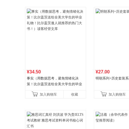
¥34.50
¥27.00
事实（用数据思考，避免情绪化决
明朝系列+历史套装系
策！比尔盖茨送给全美大学生的毕业
礼物！比尔盖茨逢人就推荐的热门大
加入购物车
收藏
加入购物车
书！）读客经管文库