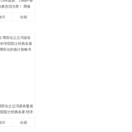
24W高赞、15000+评
读者含泪力荐！ 周海
间的海晏河清，我来
物车
收藏
 博弈论之父冯诺依曼成
学院院士经典名著 经济
论的诡计策略书籍
物车
收藏