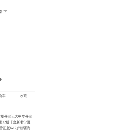
下
物车
收藏