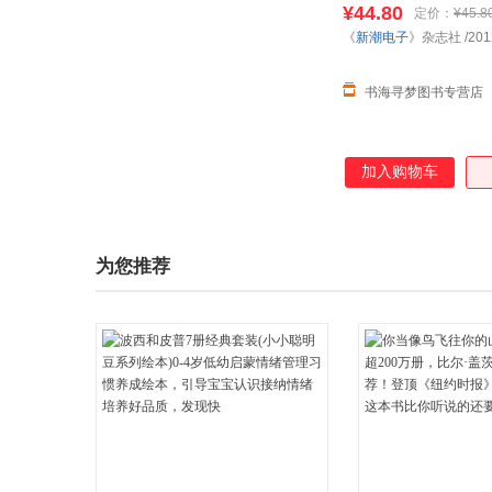
¥44.80
定价：
¥45.8
《
新潮电子
》杂志社
/201
书海寻梦图书专营店
加入购物车
为您推荐