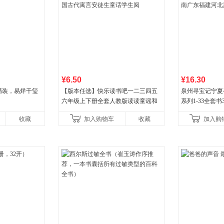
¥6.50
¥16.30
精装，易烊千玺
【版本任选】快乐读书吧一二三四五
泉州寻宝记宁夏
六年级上下册全套人教版读读童谣和
系列1-33全套
儿歌小鲤鱼跳龙门和大人一起读中国
宝记】当当自营正
收藏
加入购物车
收藏
加入购
古代寓言安徒生童话学生阅
广东福建河北黑