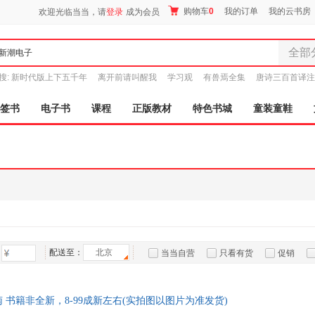
购物车
0
我的订单
我的云书房
欢迎光临当当，请
登录
成为会员
全部
全部分
搜:
新时代版上下五千年
离开前请叫醒我
学习观
有兽焉全集
唐诗三百首译注
尾品汇
图书
签书
电子书
课程
正版教材
特色书城
童装童鞋
电子书
音像
影视
时尚美
母婴用
玩具
孕婴服
童装童
配送至：
北京
当当自营
只看有货
促销
家居日
特卖
预售
入驻商家
家具装
服装
 书籍非全新，8-99成新左右(实拍图以图片为准发货)
鞋