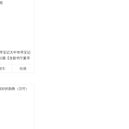
寻宝记大中华寻宝记
书32册【含新书宁夏寻
版6-12岁新疆海南
物车
收藏