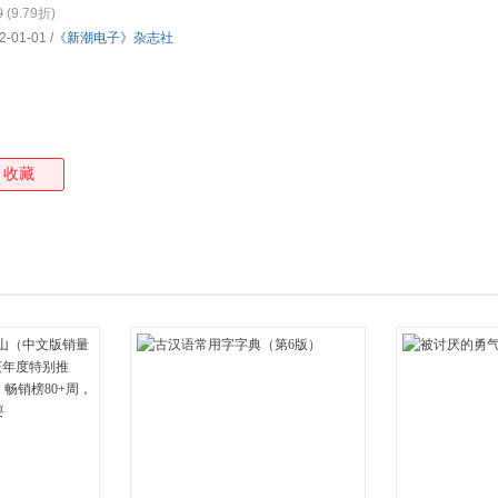
0
(9.79折)
箱包皮
2-01-01
/
《新潮电子》杂志社
手表饰
运动户
汽车用
食品
手机通
收藏
数码影
电脑办
大家电
家用电