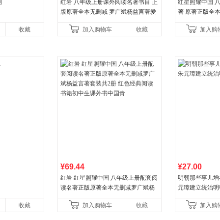
列
红岩 八年级上册课外阅读名著书目 正
红星照耀中国 
版原著全本无删减 罗广斌杨益言著爱
著 原著正版全
国主义红色经典书籍初中生课外书中
外阅读
收藏
加入购物车
收藏
加入购
国青年出版社
¥69.44
¥27.00
红岩 红星照耀中国 八年级上册配套阅
明朝那些事儿增补版
读名著正版原著全本无删减罗广斌杨
元璋建立统治明
益言著套装共2册 红色经典阅读书籍
收藏
加入购物车
收藏
加入购
初中生课外书中国青