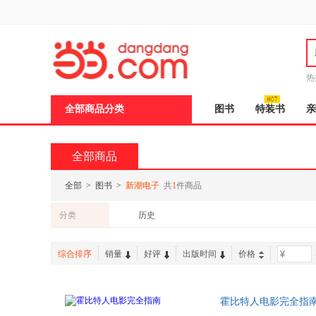
新
窗
口
打
开
无
障
热
碍
邮
说
全部商品分类
图书
特装书
亲
明
页
面,
按
全部商品
Ctrl
加
波
全部
>
图书
>
新潮电子
共
1
件商品
浪
键
分类
历史
打
开
导
综合排序
销量
好评
出版时间
价格
-
盲
模
式
霍比特人电影完全指南