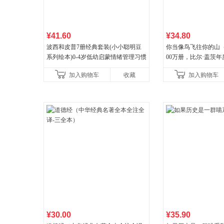
¥41.60
¥34.80
波西和皮普7册经典套装(小小聪明豆
你当像鸟飞往你的山
系列绘本)0-4岁低幼启蒙情绪管理习惯
00万册，比尔·盖茨
养成绘本，引导宝宝认识接纳情绪培
顶《纽约时报》畅销榜
加入购物车
收藏
加入购物车
养好品质，发现快
比你听说的还要
¥30.00
¥35.90