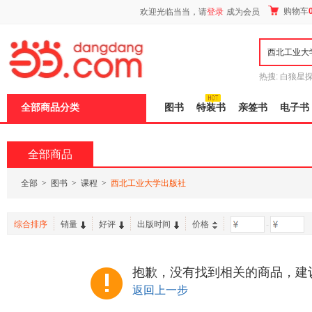
新
购物车
欢迎光临当当，请
登录
成为会员
窗
口
打
开
无
障
热搜:
白狼星
碍
师3
重建秦
说
全部商品分类
图书
特装书
亲签书
电子书
明
页
面,
按
全部商品
Ctrl
加
波
全部
>
图书
>
课程
>
西北工业大学出版社
浪
键
打
综合排序
销量
好评
出版时间
价格
-
开
导
盲
模
抱歉，没有找到相关的商品，建
式
返回上一步