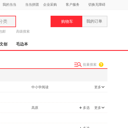
我的当当
当当拼团
企业采购
客户服务
切换无障碍
分类
我的订单
购物车
类
元包邮
高级搜索
文创
毛边本
批量搜索
妆
品
中小学阅读
更多
饰
/字帖
语文作文
鞋
学英语专项
小学阅读
用
高原
多选
更多
饰
张名高
李正林