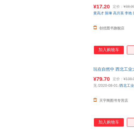
¥17.20
定价：
¥38.0
黄高才
陈琳
高月英
李艳
创优图书旗舰店
加入购物车
玩在自然中 西北工业
¥79.70
定价：
¥138.
无
/2020-08-01
/
西北工业
天宇阁图书专营店
加入购物车