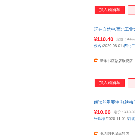
加入购物车
玩在自然中,西北工业
达！团购优惠咨询：1328
¥110.40
定价：
¥138
佚名
/2020-08-01
/
西北工
新华书店总店旗舰店
加入购物车
朗读的重要性 张铁梅
货 85%城市次日送达
¥10.00
定价：
¥10.0
张铁梅
/2020-11-01
/
西北
北方图书城旗舰店