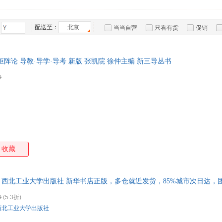
张勇
张炜
张薇
张丽
箱包皮
侠名
王毅
王立群
手表饰
王乐
配送至：
北京
当当自营
只看有货
促销
运动户
李艳霞
韩冰
陈莹
陈琳
特卖
预售
入驻商家
汽车用
食品
阵论 导教·导学·导考 新版 张凯院 徐仲主编 新三导丛书
手机通
0
数码影
电脑办
大家电
家用电
收藏
果 西北工业大学出版社 新华书店正版，多仓就近发货，85%城市次日达
0
(5.3折)
西北工业大学出版社