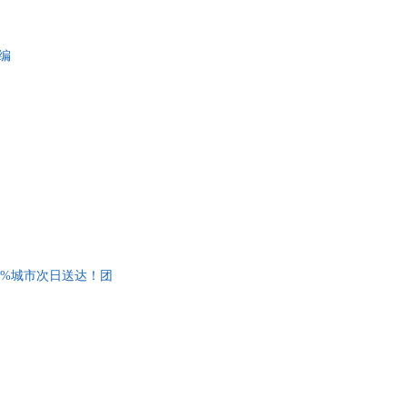
编
5%城市次日送达！团