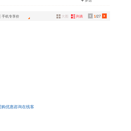
多选
叶金福
具
品
王健
手机专享价
大图
列表
1
/27
外
陈红
品
讯
音
公
器
，团购优惠咨询在线客