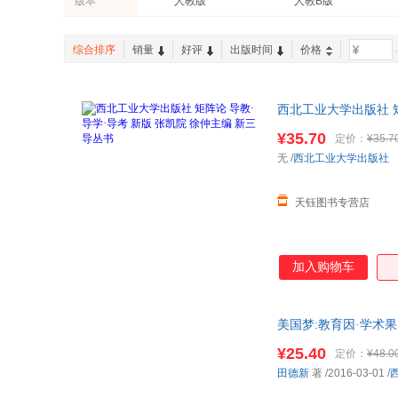
版本
人教版
人教B版
李琳
邓明
许萍萍
夏耕
综合排序
销量
好评
出版时间
价格
-
刘小川
刘贤
西北工业大学出版社 矩
¥35.70
定价：
¥35.7
无
/
西北工业大学出版社
天钰图书专营店
加入购物车
美国梦:教育因·学术
服！
¥25.40
定价：
¥48.0
田德新
著
/2016-03-01
/