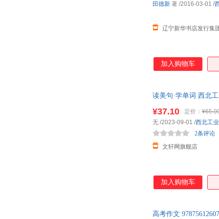
田德新
著
/2016-03-01
/
辽宁新华书店发行集
加入购物车
读美句·学单词 西北
¥37.10
定价：
¥65.0
无
/2023-09-01
/
西北工业
2条评论
文轩网旗舰店
加入购物车
高考作文 978756