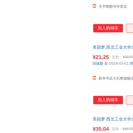
天宇阁图书专营店
加入购物车
美国梦,西北工业大学
惠咨询：13284178503
¥21.25
定价：
¥48.0
田德新
著
/2016-03-01
/
新华书店大石桥旗舰
加入购物车
美国梦 西北工业大学出
¥35.04
定价：
¥48.0