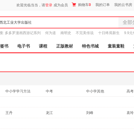
购物车
0
我的订单
我的云书房
欢迎光临当当，请
登录
成为会员
全部
全部分
搜:
多多罗漫画西游记系列
何为道
南明史
不完美传说
十日终焉新生
9.9
尾品汇
图书
签书
电子书
课程
正版教材
特色书城
童装童鞋
电子书
音像
影视
时尚美
母婴用
玩具
中小学学习方法
中考
中小学其他
高考
孕婴服
八年级
初中通用
高中通用
写字
童装童
小学升初中
竞赛/奥赛
九年级/初三
中小
家居日
王丹
龙江
刘峰
袁玲
高中一年级
高中二年级
中小学工具书
家具装
陈鹏
韩冬
徐伟
周萍
服装
王鹏
王坤
王成
刘宁
鞋