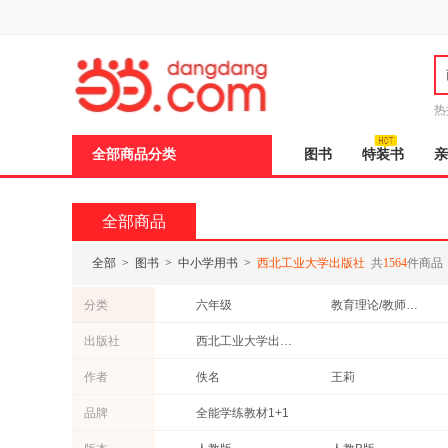
新
窗
口
打
开
无
障
热
碍
说
全部商品分类
图书
特装书
亲
明
页
面,
按
全部商品
Ctrl
加
波
全部
>
图书
>
中小学用书
>
西北工业大学出版社
共
1564
件商品
浪
键
分类
六年级
教育理论/教师用书
打
开
教辅音像
七年级
出版社
西北工业大学出版社
导
小学一年级
小学通用
盲
作者
佚名
王莉
模
小学五年级
高中三年级
式
万龙
李勇
品牌
全能学练教材1+1
张剑
杨鹏