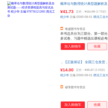
概率论与数理统计典型题解析及
少华 主编 978756121269
¥41.73
定价：
¥111.08
(3.76折)
退换】
程少华
主编
/2000-08-01
/
西北工业
唯盛图书专营店
本书总共分为三部分。第一部分
多试卷、习题中精选出课程必考
后的评注中给出了解题方法、技
加入购物车
收藏
自测试题，是根据课程要求给出
案。 本书可作为高等学校经济
书，也可作为考研的强化训练指
，【正版保证】 全国三仓发货
¥14.00
定价：
¥45.37
(3.09折)
程少华
主编
/2000-08-01
/
西北工业
硕享图书专营店
加入购物车
收藏