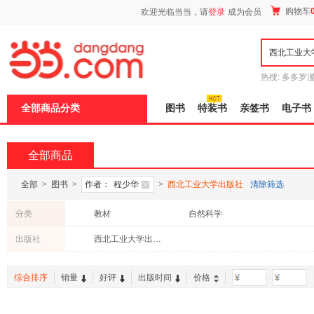
新
购物车
欢迎光临当当，请
登录
成为会员
窗
口
打
开
无
障
热搜:
多多罗
碍
传说
十日终
说
全部商品分类
图书
特装书
亲签书
电子书
明
页
面,
按
全部商品
Ctrl
加
波
全部
>
图书
>
作者：
程少华
>
西北工业大学出版社
清除筛选
浪
键
分类
教材
自然科学
打
开
出版社
西北工业大学出版社
导
盲
模
综合排序
销量
好评
出版时间
价格
-
式