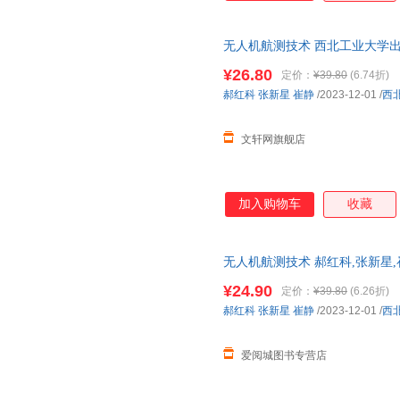
无人机航测技术 西北工业大学出
市次日达，团购优惠咨询在线客
¥26.80
定价：
¥39.80
(6.74折)
郝红科
张新星
崔静
/2023-12-01
/
西
文轩网旗舰店
加入购物车
收藏
无人机航测技术 郝红科,张新星,
版，多仓就近发货，85%城市
¥24.90
定价：
¥39.80
(6.26折)
郝红科
张新星
崔静
/2023-12-01
/
西
爱阅城图书专营店