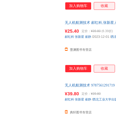
加入购物车
收藏
无人机航测技术 郝红科,张新星,
城市次日达，团购优惠咨询在线
¥25.40
定价：
¥39.80
(6.39折)
郝红科
张新星
崔静
/2023-12-01
/
西
墨渊图书专营店
加入购物车
收藏
无人机航测技术 9787561291719
¥39.80
定价：
¥39.80
郝红科
张新星
崔静
/
西北工业大学出
典轩图书专营店