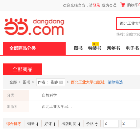
新
购物车
欢迎光临当当，请
登录
成为会员
窗
口
打
开
无
障
热搜:
金蟾大
碍
边带走
耶路
说
全部商品分类
图书
特装书
亲签书
电子书
明
页
面,
按
全部商品
Ctrl
加
波
全部
>
图书
>
作者：
崔静
>
西北工业大学出版社
清除筛选
浪
键
分类
自然科学
打
开
出版社
西北工业大学出版社
导
盲
模
综合排序
销量
好评
出版时间
价格
-
式