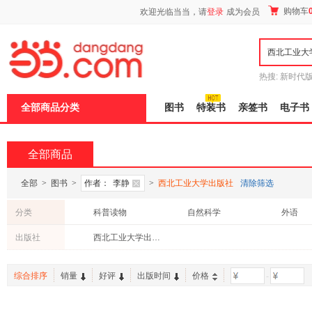
新
购物车
欢迎光临当当，请
登录
成为会员
窗
口
打
开
无
障
热搜:
新时代
碍
有兽焉全集
说
全部商品分类
图书
特装书
亲签书
电子书
明
页
面,
按
全部商品
Ctrl
加
波
全部
>
图书
>
作者：
李静
>
西北工业大学出版社
清除筛选
浪
键
分类
科普读物
自然科学
外语
打
开
出版社
西北工业大学出版社
导
盲
模
综合排序
销量
好评
出版时间
价格
-
式