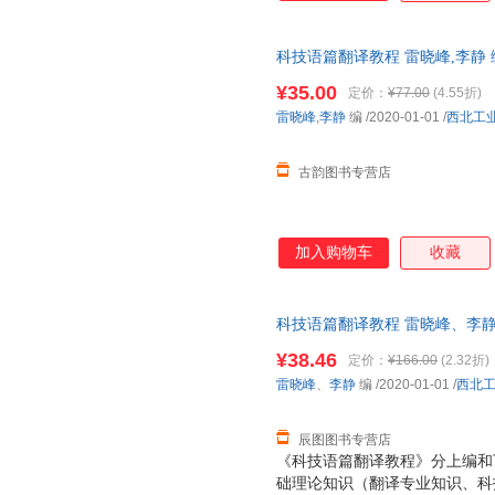
科技语篇翻译教程 雷晓峰,李静
仓发货，物流便捷，下单秒杀，
¥35.00
定价：
¥77.00
(4.55折)
雷晓峰
,
李静
编
/2020-01-01
/
西北工
古韵图书专营店
加入购物车
收藏
科技语篇翻译教程 雷晓峰、李静 编 
【速开发票，优质售后，支持7
¥38.46
定价：
¥166.00
(2.32折)
雷晓峰
、
李静
编
/2020-01-01
/
西北
辰图图书专营店
《科技语篇翻译教程》分上编和
础理论知识（翻译专业知识、科