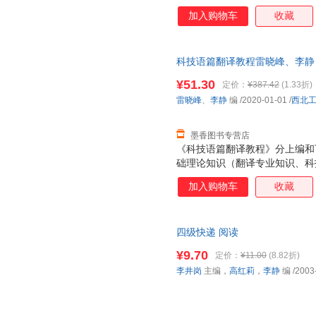
宽译者的翻译视野，提高汉英语
加入购物车
收藏
下坚实的理论基础；下编涉及多
注重讲解翻译过程，揭示翻译奥
练习题，以期达到学以致用的目
科技语篇翻译教程雷晓峰、李静 编西
者、翻译专业学生、语言专业学
旧书，保证质量，此书为单本而
¥51.30
定价：
¥387.42
(1.33折)
雷晓峰
、
李静
编
/2020-01-01
/
西北
墨香图书专营店
《科技语篇翻译教程》分上编和
础理论知识（翻译专业知识、科
宽译者的翻译视野，提高汉英语
加入购物车
收藏
下坚实的理论基础；下编涉及多
注重讲解翻译过程，揭示翻译奥
练习题，以期达到学以致用的目
四级快递 阅读
者、翻译专业学生、语言专业学
¥9.70
定价：
¥11.00
(8.82折)
李井岗
主编，
高红莉
，
李静
编
/2003