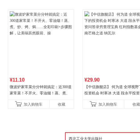
¥11.10
¥29.90
微波炉家常菜分分钟就搞定：近300道
【中信旗舰店】 何为道 全球视野
家常菜！不开火、零油烟！蒸、煮、
投资机会 时寒冰 大道 段永平投
炒、烤、焗……全彩印刷+步骤图解，
答录穷查理宝典 红利指数基金指
加入购物车
收藏
加入购物车
收藏
让美味跃然眼前、操
格之道 纳瓦尔