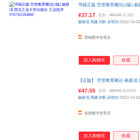
书籍正版 空管教育概论(2版) 
9787561284889 【店长
¥37.17
定价：
¥59.00
(6.3折)
杨新湦
周建
刘昕
吴明功
/2022-10-0
荣锦图书专营店
加入购物车
收藏
【正版】 空管教育概论 杨新湦,
9787561284889 正版图
¥47.55
定价：
¥59.00
(8.06折)
杨新湦
,
周建
,
刘昕
,
吴明功
/2022-10-0
佳阅图书专营店
加入购物车
收藏