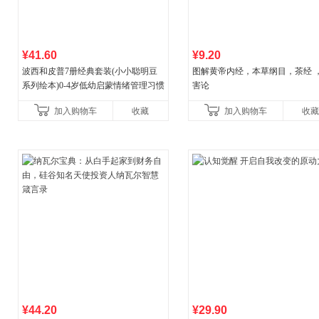
¥41.60
¥9.20
波西和皮普7册经典套装(小小聪明豆
图解黄帝内经，本草纲目，茶经 
系列绘本)0-4岁低幼启蒙情绪管理习惯
害论
养成绘本，引导宝宝认识接纳情绪培
加入购物车
收藏
加入购物车
收藏
养好品质，发现快
¥44.20
¥29.90