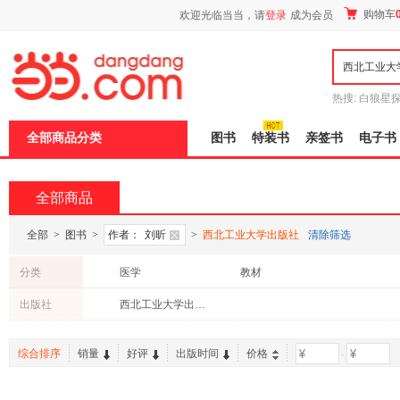
新
购物车
欢迎光临当当，请
登录
成为会员
窗
口
打
开
无
障
热搜:
白狼星
碍
师3
重建秦
说
全部商品分类
图书
特装书
亲签书
电子书
明
页
面,
按
全部商品
Ctrl
加
波
全部
>
图书
>
作者：
刘昕
>
西北工业大学出版社
清除筛选
浪
键
分类
医学
教材
打
开
出版社
西北工业大学出版社
导
盲
模
综合排序
销量
好评
出版时间
价格
-
式