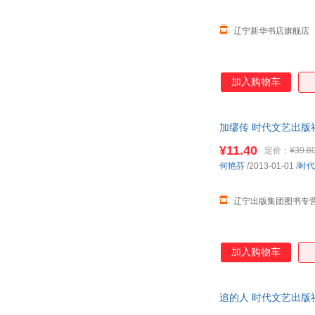
辽宁新华书店旗舰店
加入购物车
加缪传 时代文艺出版
¥11.40
定价：
¥39.8
何艳芬
/2013-01-01
/
时代
辽宁出版集团图书专
加入购物车
追的人 时代文艺出版