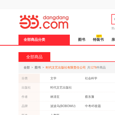
新
窗
口
打
开
无
障
热
碍
邮
说
全部商品分类
图书
特装书
亲
明
页
面,
按
全部商品
Ctrl
加
波
全部
>
图书
>
时代文艺出版社有限责任公司
共
1278
件商品
浪
键
分类
文学
社会科学
打
开
教材
历史
出版社
时代文艺出版社
导
工业技术
哲学/宗教
盲
作者
林清玄
蔡东藩
模
青春文学
式
孟森
川端康成
品牌
波波乌(BOBOWU)
中考45套题
伏尔泰
加缪