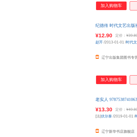
加入购物车
纪德传 时代文艺出版
¥12.90
定价：
¥39.8
赵芹
/2013-01-01
/
时代文
辽宁出版集团图书专
加入购物车
老实人 9787538
¥13.30
定价：
¥49.8
[法]
伏尔泰
/2019-01-01
/
辽宁新华书店旗舰店