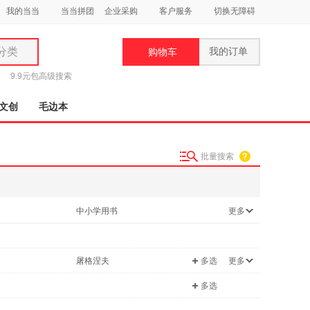
我的当当
当当拼团
企业采购
客户服务
切换无障碍
分类
我的订单
购物车
类
9.9元包
高级搜索
文创
毛边本
批量搜索
妆
品
中小学用书
更多
饰
/励志
自然科学
鞋
书
亲子/家教
用
屠格涅夫
多选
更多
饰
跃
李强
多选
王帆