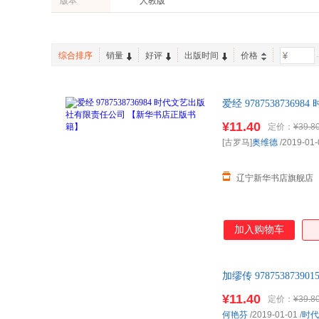
版本
人教版
宋犀堃
司马光
综合排序
销量
好评
出版时间
价格
-
爱经 97875387
¥11.40
定价：
¥39.8
[古罗马]
奥维德
/2019-01-
辽宁新华书店旗舰店
加入购物车
加缪传 9787538
¥11.40
定价：
¥39.8
何艳芬
/2019-01-01
/
时代