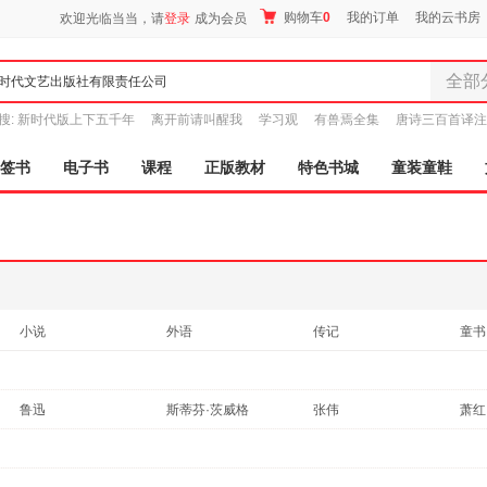
购物车
0
我的订单
我的云书房
欢迎光临当当，请
登录
成为会员
全部
全部分
搜:
新时代版上下五千年
离开前请叫醒我
学习观
有兽焉全集
唐诗三百首译注
尾品汇
图书
签书
电子书
课程
正版教材
特色书城
童装童鞋
电子书
音像
影视
时尚美
母婴用
玩具
小说
外语
传记
童书
孕婴服
考试
艺术
体育/运动
成功
童装童
文化
动漫/幽默
旅游/地图
工具
家居日
鲁迅
斯蒂芬·茨威格
张伟
萧红
家具装
陈继儒
王阳
塞尔玛·拉格洛芙
刘荣
服装
海伦·凯勒
张悦
杨帆
王强
鞋