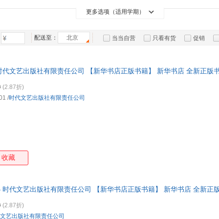
林徽因
贾瓦哈拉尔·尼赫鲁
亨利·戴维·梭罗
董乐
箱包皮
更多选项（适用学期）
手表饰
运动户
配送至：
北京
当当自营
只看有货
促销
汽车用
特卖
预售
入驻商家
食品
手机通
36984 时代文艺出版社有限责任公司 【新华书店正版书籍】 新华书店 全新正版
数码影
0
(2.87折)
电脑办
01
/
时代文艺出版社有限责任公司
大家电
家用电
收藏
739015 时代文艺出版社有限责任公司 【新华书店正版书籍】 新华书店 全新正
0
(2.87折)
文艺出版社有限责任公司