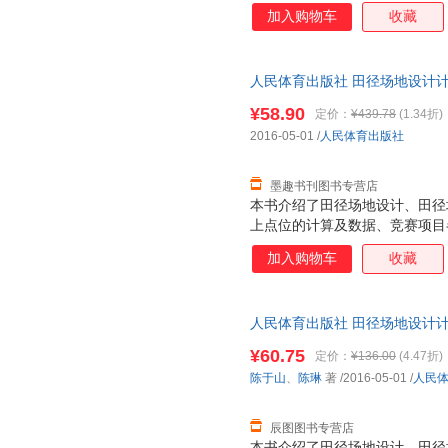
的画法、非标准田径场的设计和
加入购物车
收藏
和球类场地的参考图，内容具体
人民体育出版社 田径场地设计
社9787500948629 正版
¥58.90
定价：
¥439.78
(1.34折)
2016-05-01
/
人民体育出版社
墨趣书刊图书专营店
本书介绍了田径场地设计、田径
上点位的计算及数据、竞赛项目
的画法、非标准田径场的设计和
加入购物车
收藏
和球类场地的参考图，内容具体
人民体育出版社 田径场地设计计
9787500948629 人民体
¥60.75
定价：
¥136.00
(4.47折)
换】
陈于山
、
陈琳
著
/2016-05-01
/
人民
辰图图书专营店
本书介绍了田径场地设计、田径