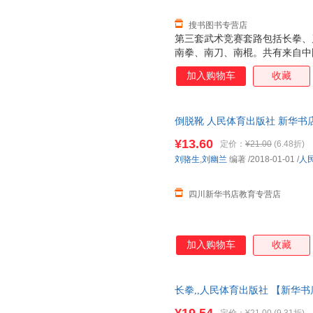
搜书图书专营店
第三套武术竞赛套路包括长拳、
南拳、南刀、南棍。共有来自中
地区的15名教练员、裁判员及
加入购物车
收藏
《长拳：第三套武术竞赛套路》
验。按照遵循武术套路运动规律
集体创编而成。 目 录 一、长
倒脱靴 人民体育出版社 新华书
路动作图解 四、长拳套路动作
购优惠咨询在线客服！
¥13.60
定价：
¥21.00
(6.48折)
刘骆生
,
刘幽兰
编著
/2018-01-01
/
人
四川新华书店教育专营店
加入购物车
收藏
长拳,,人民体育出版社 【新华
近发货 85%城市次日送达！