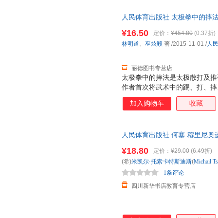
人民体育出版社 太极拳中的摔
9787500948209 正版旧
¥16.50
定价：
¥454.80
(0.37折)
林明道
、
巫炫毅
著
/2015-11-01
/
人
丽德图书专营店
太极拳中的摔法是太极散打及推
作者首次将武术中的踢、打、摔
入于传统太极拳的训练中，形成
加入购物车
收藏
际运用中更具有防身、强身、健
色、练功心法、基础功法、基本
太极演武等内容进行详细介绍。
人民体育出版社 何塞·穆里尼奥
版，多仓就近发货，85%城市
¥18.80
定价：
¥29.00
(6.49折)
(希)
米凯尔·托索卡特斯迪斯
(
Michail
Ts
1条评论
四川新华书店教育专营店