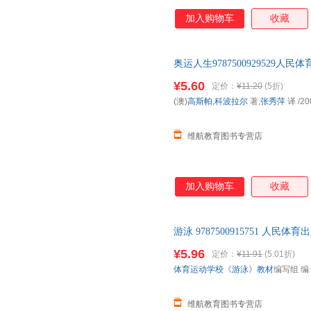
加入购物车
收藏
奥运人生978750092952
可】 此书为单本而非一套，如
¥5.60
定价：
¥11.20
(5折)
(澳)
高斯帕
,
科波拉尔
著,
张秀萍
译
/20
维航教育图书专营店
加入购物车
收藏
游泳 9787500915751 
可
¥5.96
定价：
¥11.91
(5.01折)
体育运动学校
《
游泳
》
教材
编写组 编
维航教育图书专营店