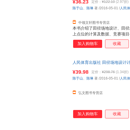
¥36.23
定价：
¥122.10
(2.97折)
换】
陈于山
、
陈琳
著
/2016-05-01
/
人民
中领文轩图书专营店
本书介绍了田径场地设计、田径
上点位的计算及数据、竞赛项目
的画法、非标准田径场的设计和
加入购物车
收藏
和球类场地的参考图，内容具体
人民体育出版社 田径场地设计计
版社 线上线下同步销售，请咨
¥39.98
定价：
¥298.76
(1.34折)
陈于山
、
陈琳
著
/2016-05-01
/
人民
弘文图书专营店
加入购物车
收藏