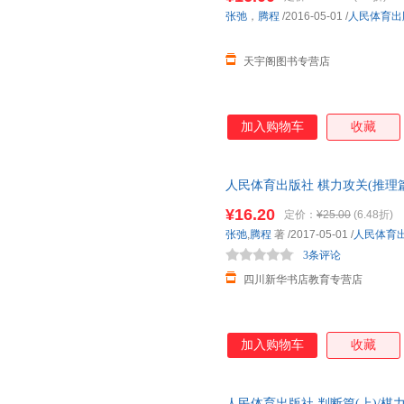
李敏
李海英
高航
张弛
，
腾程
/2016-05-01
/
人民体育出
李莹
高军
王凯
天宇阁图书专营店
朱萍
周建新
赵治勋
王刚
泰德
金海英
希尔
吕平
李宁
加入购物车
收藏
王磊
李卫东
李蓉
弗兰克
陈忠
陈静
人民体育出版社 棋力攻关(推理篇
张平
张慧
杨冰
店正版，多仓就近发货，85%
¥16.20
李捷
克里斯托弗
胡晓苓
定价：
¥25.00
(6.48折)
张弛
,
腾程
著
/2017-05-01
/
人民体育
张玲玲
侠名
王群
3条评论
田野
唐磊
梅益
四川新华书店教育专营店
刘琦
刘浩
李星
李博
赫忠慧
陈俊
郑毅
杨红
杨飞
加入购物车
收藏
王欢
王宏
孙毅
洪永强
昊天牧云
陈平
人民体育出版社 判断篇(上)/