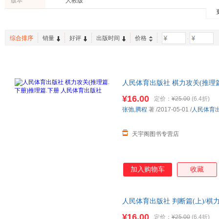
版本
人教版
吴清源
高松
刘勇
斯坦威
日知图书
中国国
经济
自然科学
建筑
王洁
徐晓
王森
工具书
亲子/家教
两性关
李欣
陈琳
曹冬
综合排序
销量
好评
出版时间
价格
-
老书/收藏
心理学
育儿/早
吴天
张勇
刘斌
中小学教科书
家庭/家居
其他语
龙腾
海鹰
张建明
休斯
杨国庆
王健
人民体育出版社 棋力攻关(推理篇
彭林
刘伟
梁超群
店正版，多仓就近发货，85%
¥16.00
定价：
¥25.00
(6.4折)
王建
李昕
李斌
张弛
,
腾程
著
/2017-05-01
/
人民体育
王东
刘健
张志强
李康
阎文清
王莹
天宇阁图书专营店
焦颖
朱建国
张厚忠
赵刚
张健
王伟
加入购物车
收藏
赵洋
杨军
伍兹
王艳
王硕
普希金
张强
张建伟
杨光
人民体育出版社 判断篇(上)/
就近发货，85%城市次日达，
刘旸
刘新民
李洁
¥16.00
定价：
¥25.00
(6.4折)