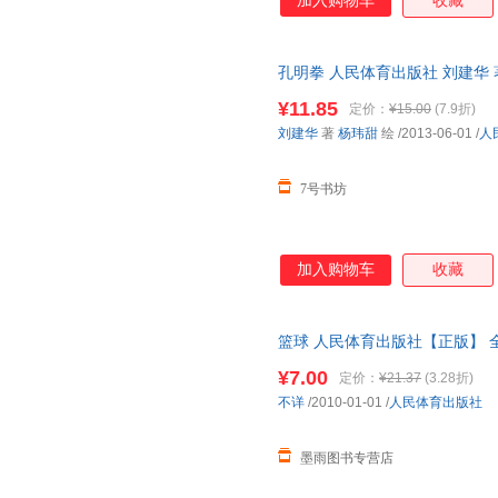
加入购物车
收藏
孔明拳 人民体育出版社 刘建华 
华 著 杨玮甜 绘 著
¥11.85
定价：
¥15.00
(7.9折)
刘建华
著
杨玮甜
绘
/2013-06-01
/
人
7号书坊
加入购物车
收藏
篮球 人民体育出版社【正版】
购！
¥7.00
定价：
¥21.37
(3.28折)
不详
/2010-01-01
/
人民体育出版社
墨雨图书专营店