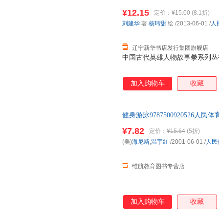
华 著 杨玮甜 绘 著
¥12.15
定价：
¥15.00
(8.1折)
刘建华
著
杨玮甜
绘
/2013-06-01
/
人
辽宁新华书店发行集团旗舰店
中国古代英雄人物故事拳系列丛
加入购物车
收藏
健身游泳978750092052
可】 此书为单本而非一套，如
¥7.82
定价：
¥15.64
(5折)
(美)
海尼斯
,
温宇红
/2001-06-01
/
人民
维航教育图书专营店
加入购物车
收藏