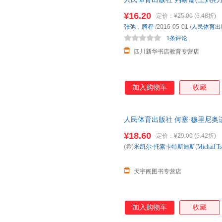
赵迎新
张燕
张世明
就近发货，85%城市次日达，
¥16.20
定价：
¥25.00
(6.48折)
张惠
吴谦
吴昊
张弛
，
腾程
/2016-05-01
/
人民体育出
王萍
王琳
王海燕
1条评论
苏静
米切尔
刘文斌
四川新华书店教育专营店
林森
李燕
李涛
李杰
李芳
胡伟
加入购物车
收藏
高峰
陈新
陈伟
人民体育出版社 何塞·穆里尼奥
版，多仓就近发货，85%城市
¥18.60
定价：
¥29.00
(6.42折)
(希)
米凯尔·托索卡特斯迪斯
(
Michail
Ts
天宇阁图书专营店
加入购物车
收藏