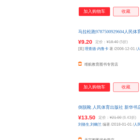
加入购物车
收藏
马拉松跑9787500929604
单本 如有需要请联系客服
¥9.20
定价：
¥18.40
(5折)
[英]
理查德·内鲁卡
著
/2006-12-01
/
维航教育图书专营店
加入购物车
收藏
倒脱靴 人民体育出版社 新华书
购优惠咨询在线客服！
¥13.50
定价：
¥21.00
(6.43折)
刘骆生
,
刘幽兰
编著
/2018-01-01
/
人