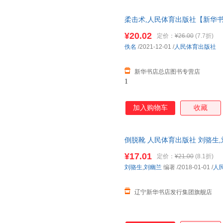
柔击术,人民体育出版社【新华书
仓就近发货 85%城市次日送达！
¥20.02
定价：
¥26.00
(7.7折)
佚名
/2021-12-01
/
人民体育出版社
新华书店总店图书专营店
1
加入购物车
收藏
倒脱靴 人民体育出版社 刘骆生,
刘幽兰 编著
¥17.01
定价：
¥21.00
(8.1折)
刘骆生
,
刘幽兰
编著
/2018-01-01
/
人
辽宁新华书店发行集团旗舰店