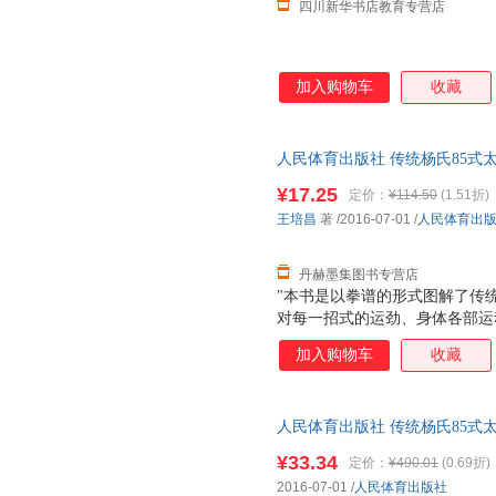
四川新华书店教育专营店
加入购物车
收藏
人民体育出版社 传统杨氏85式太极拳
育出版社 【速开发票，优质售
¥17.25
定价：
¥114.50
(1.51折)
王培昌
著
/2016-07-01
/
人民体育出
丹赫墨集图书专营店
"本书是以拳谱的形式图解了传
对每一招式的运劲、身体各部运
作了描述，再配以套路动作图片
加入购物车
收藏
的基本理论。 本书是以拳谱的
言侓体格式，对每一招式的运劲
法、攻敌效果等作了描述，再配
人民体育出版社 传统杨氏85式
文阐述了太极拳的基本理论。 "
9787500948919 正版旧
¥33.34
定价：
¥490.01
(0.69折)
2016-07-01
/
人民体育出版社