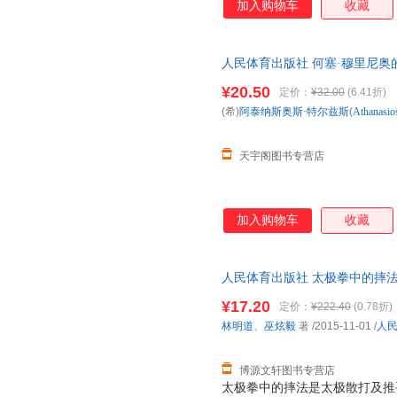
加入购物车
收藏
人民体育出版社 何塞·穆里尼奥
新华书店正版，多仓就近发货，
¥20.50
定价：
¥32.00
(6.41折)
(希)
阿泰纳斯奥斯·特尔兹斯
(
Athanasio
天宇阁图书专营店
加入购物车
收藏
人民体育出版社 太极拳中的摔法 林明
育出版社 【速开发票，优质售
¥17.20
定价：
¥222.40
(0.78折)
林明道
、
巫炫毅
著
/2015-11-01
/
人
博源文轩图书专营店
太极拳中的摔法是太极散打及推