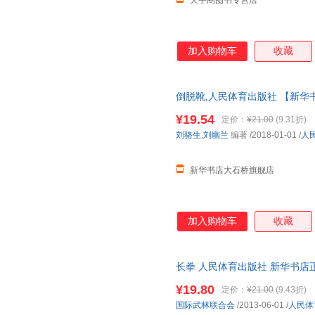
天宇阁图书专营店
加入购物车
收藏
倒脱靴,人民体育出版社 【新华
近发货 85%城市次日送达！团购优惠
¥19.54
定价：
¥21.00
(9.31折)
刘骆生
,
刘幽兰
编著
/2018-01-01
/
人
新华书店大石桥旗舰店
加入购物车
收藏
长拳 人民体育出版社 新华书店正
¥19.80
定价：
¥21.00
(9.43折)
国际武林联合会
/2013-06-01
/
人民体