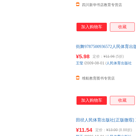
四川新华书店教育专营店
加入购物车
收藏
街舞9787500936572人民
如有需要请联系客服
¥5.98
定价：
¥11.96
(5折)
王莹
/2009-08-01
/
人民体育出版社
维航教育图书专营店
加入购物车
收藏
田径人民体育出版社[正版微瑕] 
单售,优惠多多,可开发票,放心选
¥11.54
定价：
¥13.00
(8.88折)