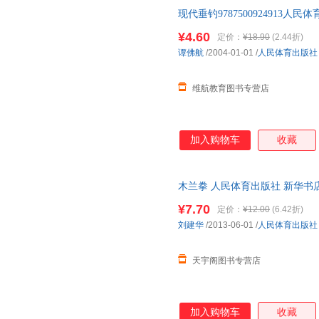
现代垂钓978750092491
可】 此书为单本而非一套，如
¥4.60
定价：
¥18.90
(2.44折)
谭佛航
/2004-01-01
/
人民体育出版社
维航教育图书专营店
加入购物车
收藏
木兰拳 人民体育出版社 新华书
购优惠咨询在线客服！
¥7.70
定价：
¥12.00
(6.42折)
刘建华
/2013-06-01
/
人民体育出版社
天宇阁图书专营店
加入购物车
收藏