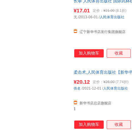
长拳 人民体育出版社 国际武林
¥17.01
定价：
¥21.00
(8.1折)
无
/2013-06-01
/
人民体育出版社
辽宁新华书店发行集团旗舰店
加入购物车
收藏
柔击术,人民体育出版社【新华书
仓就近发货 85%城市次日送达！
¥20.12
定价：
¥26.00
(7.74折)
佚名
/2021-12-01
/
人民体育出版社
新华书店总店旗舰店
1
加入购物车
收藏