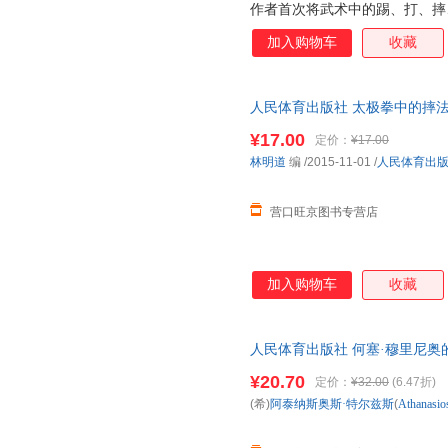
作者首次将武术中的踢、打、摔
入于传统太极拳的训练中，形成
加入购物车
收藏
际运用中更具有防身、强身、健
色、练功心法、基础功法、基本
太极演武等内容进行详细介绍。
人民体育出版社 太极拳中的摔法 林明
¥17.00
定价：
¥17.00
林明道
编
/2015-11-01
/
人民体育出
营口旺京图书专营店
加入购物车
收藏
人民体育出版社 何塞·穆里尼奥
新华书店正版，多仓就近发货，
¥20.70
定价：
¥32.00
(6.47折)
(希)
阿泰纳斯奥斯·特尔兹斯
(
Athanasio