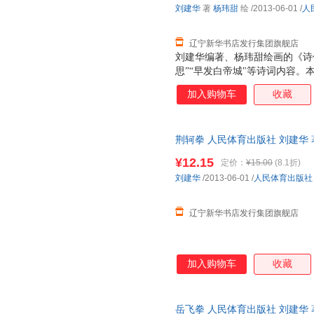
刘建华
著
杨玮甜
绘
/2013-06-01
/
人
辽宁新华书店发行集团旗舰店
刘建华编著、杨玮甜绘画的《诗
思”“早发白帝城"等诗词内容
为家长给孩子讲故事的参考书；
加入购物车
收藏
阅读；也可以作为武术兴趣班的
的参考书籍。
荆轲拳 人民体育出版社 刘建华 
¥12.15
定价：
¥15.00
(8.1折)
刘建华
/2013-06-01
/
人民体育出版社
辽宁新华书店发行集团旗舰店
加入购物车
收藏
岳飞拳 人民体育出版社 刘建华 