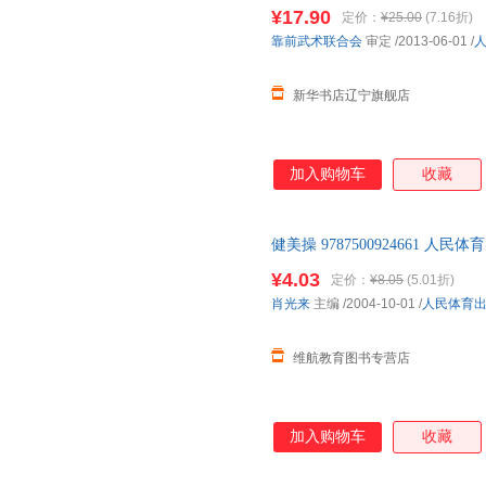
¥17.90
定价：
¥25.00
(7.16折)
靠前武术联合会
审定
/2013-06-01
/
新华书店辽宁旗舰店
加入购物车
收藏
健美操 9787500924661
可】 此书为单本而非一套，如
¥4.03
定价：
¥8.05
(5.01折)
肖光来
主编
/2004-10-01
/
人民体育
维航教育图书专营店
加入购物车
收藏