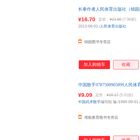
长拳作者人民体育出版社（锦园
¥16.70
定价：
¥21.00
(7.96折)
2013-06-01
/
人民体育出版社
锦园图书专营店
加入购物车
收藏
中国散手9787500905899
单本 如有需要请联系客服
¥9.09
定价：
¥18.17
(5.01折)
中国武术散手
编写组 编
/1990-09-01
维航教育图书专营店