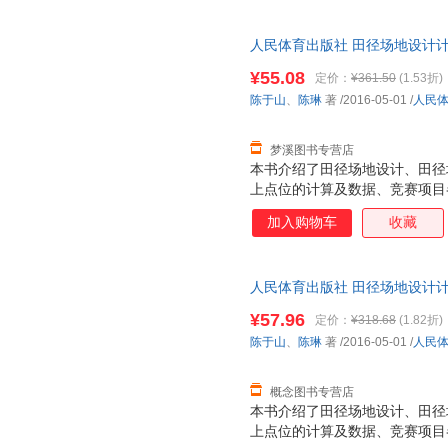
人民体育出版社 田径场地设计
社9787500948629 正版
¥55.08
定价：
¥361.50
(1.53折)
陈于山
、
陈琳
著
/2016-05-01
/
人民
梦溪图书专营店
本书介绍了田径场地设计、田径
上点位的计算及数据、竞赛项目
的画法、非标准田径场的设计和
加入购物车
收藏
和球类场地的参考图，内容具体
人民体育出版社 田径场地设计计
版社 【速开发票，此书为单本
¥57.96
定价：
¥318.68
(1.82折)
陈于山
、
陈琳
著
/2016-05-01
/
人民
概念图书专营店
本书介绍了田径场地设计、田径
上点位的计算及数据、竞赛项目