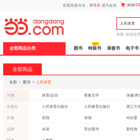
新
购物车
欢迎光临当当，请
登录
成为会员
窗
口
打
开
无
障
热搜:
怪杰佐
碍
谎
吾辈如神
说
全部商品分类
图书
特装书
亲签书
电子书
明
页
面,
按
全部商品
Ctrl
加
波
全部
>
图书
>
人民体育
浪
键
分类
体育/运动
青春文学
保健/养
打
开
医学
休闲/爱好
文学
出版社
人民体育出版社
人民教育出版社
浙江大
导
历史
法律
社会科
盲
作者
高翔
张弛
何欣委
模
科普读物
时尚/美妆
动漫/幽
式
王元
张蕙兰
李昌镐
品牌
未读
异步图书
新经典
文化
外语
农业/林
柏忠言
尹军
蒋林
考研1号
文通天下
有书至
其他
管理
古籍