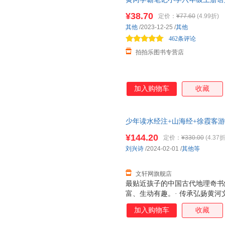
正版教辅 假一赔十
¥38.70
定价：
¥77.60
(4.99折)
其他
/2023-12-25
/
其他
462条评论
拍拍乐图书专营店
加入购物车
收藏
少年读水经注+山海经+徐霞客游
就近发货，85%城市次日达，
¥144.20
定价：
¥330.00
(4.37折
刘兴诗
/2024-02-01
/
其他等
文轩网旗舰店
最贴近孩子的中国古代地理奇书
富、生动有趣。· 传承弘扬黄
场空白，从全新角度切入，讲述
加入购物车
收藏
地理奇书之一，文笔优美，部分
荐阅读的经典。然而，《水经注