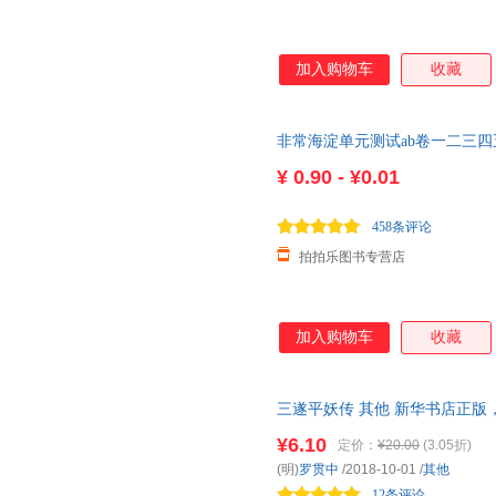
加入购物车
收藏
非常海淀单元测试ab卷一二三
版苏教版外研版2026
¥
0.90 - ¥0.01
458条评论
拍拍乐图书专营店
加入购物车
收藏
三遂平妖传 其他 新华书店正版
咨询在线客服！
¥6.10
定价：
¥20.00
(3.05折)
(明)
罗贯中
/2018-10-01
/
其他
12条评论