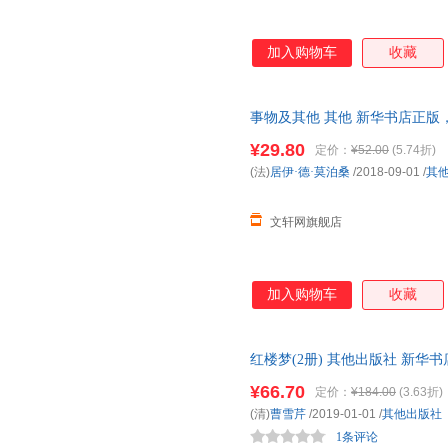
加入购物车
收藏
事物及其他 其他 新华书店正版
咨询在线客服！
¥29.80
定价：
¥52.00
(5.74折)
(法)
居伊·德·莫泊桑
/2018-09-01
/
其
文轩网旗舰店
加入购物车
收藏
红楼梦(2册) 其他出版社 新华
团购优惠咨询在线客服！
¥66.70
定价：
¥184.00
(3.63折)
(清)
曹雪芹
/2019-01-01
/
其他出版社
1条评论