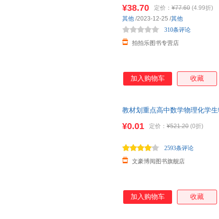
正版教辅 假一赔十
¥38.70
定价：
¥77.60
(4.99折)
其他
/2023-12-25
/
其他
310条评论
拍拍乐图书专营店
加入购物车
收藏
教材划重点高中数学物理化学生
一高二上册2026新教材下册语
¥0.01
定价：
¥521.20
(0折)
2593条评论
文豪博阅图书旗舰店
加入购物车
收藏