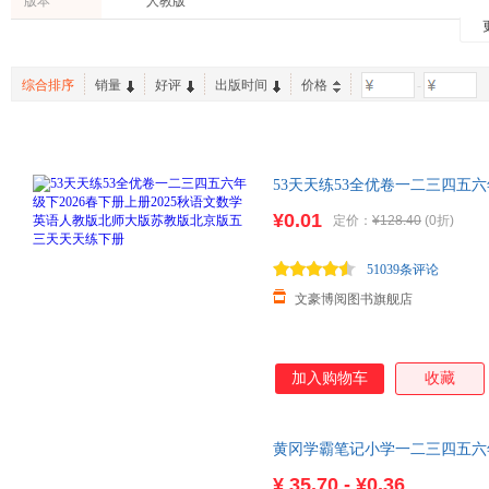
版本
人教版
八路
莫泊桑
张子凡
烹饪/美食
心理学
育儿/早
张虹
杨玲
辛夷坞
亲子/家教
农业/林业
两性关
吴趼人
无名氏
王云超
综合排序
销量
好评
出版时间
价格
-
休闲/爱好
旅游/地图
其他
米吉卡
孟瑞
罗贯中
孕产/胎教
李夏
兰彦岭
居伊·德
曹雪芹
杨宗华
杨鹏
53天天练53全优卷一二三四五六
许小明
王亚洲
王磊
人教版北师大版苏教版北京版五
¥0.01
定价：
¥128.40
(0折)
南怀瑾
刘春华
李一帆
勾彦殳
高铭
樊登
51039条评论
稻盛和夫
迟子建
成杰
文豪博阅图书旗舰店
蔡昌
冰波
米切尔·
朱大可
周作人
周坤
加入购物车
收藏
赵世民
赵建华
张中行
佚名
叶永烈
杨路
徐文兵
笑江南
萧袤
黄冈学霸笔记小学一二三四五六年
版苏教版青岛版小学学霸笔记
五味太郎
吴晓波
尾鱼
¥
35.70 - ¥0.36