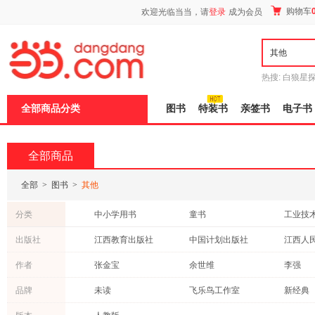
新
购物车
欢迎光临当当，请
登录
成为会员
窗
口
打
开
无
障
热搜:
白狼星
碍
师3
重建秦
说
全部商品分类
图书
特装书
亲签书
电子书
明
页
面,
按
全部商品
Ctrl
加
波
全部
>
图书
>
其他
浪
键
分类
中小学用书
童书
工业技
打
开
社会科学
文学
成功/励
出版社
江西教育出版社
中国计划出版社
江西人
导
老书/收藏
考试
保健/养
盲
广东旅游出版社
开明出版社
武汉出
作者
张金宝
余世维
李强
模
青春文学
建筑
外语
式
宋道树
黄宇
姜汝祥
品牌
未读
飞乐鸟工作室
新经典
医学
政治/军事
历史
巴尔扎克
陈浩
王慧萍
新世界青春
王后雄学案
一本涂
哲学/宗教
自然科学
科普读