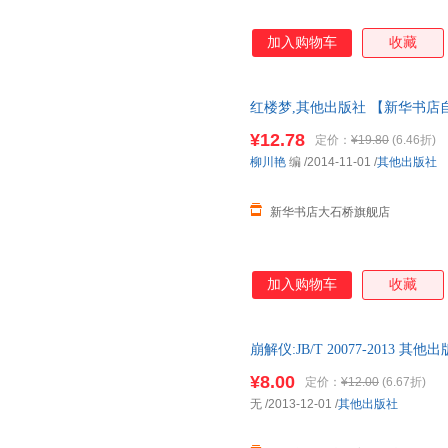
加入购物车
收藏
红楼梦,其他出版社 【新华书店
货 85%城市次日送达！团购优惠咨询
¥12.78
定价：
¥19.80
(6.46折)
柳川艳
编
/2014-11-01
/
其他出版社
新华书店大石桥旗舰店
加入购物车
收藏
崩解仪:JB/T 20077-201
市次日达，团购优惠咨询在线客
¥8.00
定价：
¥12.00
(6.67折)
无
/2013-12-01
/
其他出版社