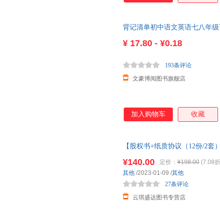
背记清单初中语文英语七八年级下
¥
17.80 - ¥0.18
193条评论
文豪博阅图书旗舰店
加入购物车
收藏
【股权书+纸质协议（12份/2
单海洋成功激励员工又不丢失老
¥140.00
定价：
¥198.00
(7.08折
其他
/2023-01-09
/
其他
27条评论
云琪盛达图书专营店