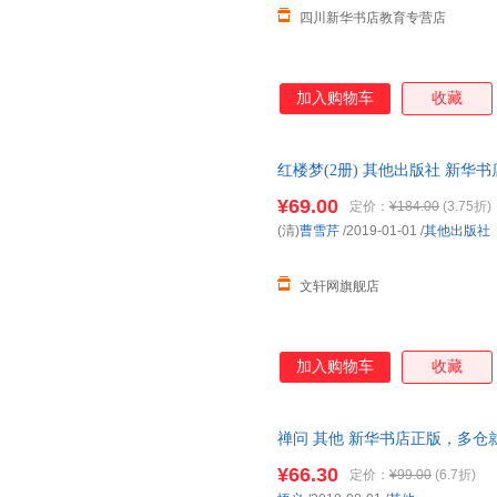
四川新华书店教育专营店
加入购物车
收藏
红楼梦(2册) 其他出版社 新华
团购优惠咨询在线客服！
¥69.00
定价：
¥184.00
(3.75折)
(清)
曹雪芹
/2019-01-01
/
其他出版社
文轩网旗舰店
加入购物车
收藏
禅问 其他 新华书店正版，多仓
线客服！
¥66.30
定价：
¥99.00
(6.7折)