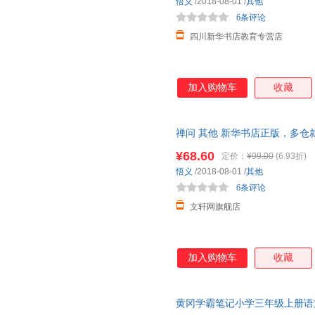
悟义
/2018-08-01
/
其他
6条评论
四川新华书店教育专营店
加入购物车
收藏
禅问 其他 新华书店正版，多仓
线客服！
¥68.60
定价：
¥99.00
(6.93折)
悟义
/2018-08-01
/
其他
6条评论
文轩网旗舰店
加入购物车
收藏
黄冈学霸笔记小学三年级上册语