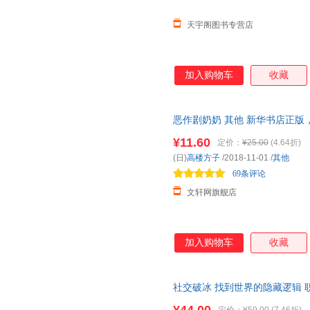
天宇阁图书专营店
加入购物车
收藏
恶作剧奶奶 其他 新华书店正版
咨询在线客服！
¥11.60
定价：
¥25.00
(4.64折)
(日)
高楼方子
/2018-11-01
/
其他
69条评论
文轩网旗舰店
加入购物车
收藏
社交破冰 找到世界的隐藏逻辑
必修的人际关系整顿课处事不厌