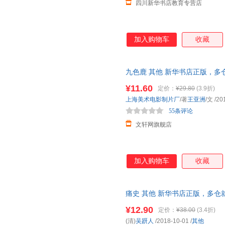
四川新华书店教育专营店
加入购物车
收藏
九色鹿 其他 新华书店正版，多
在线客服！
¥11.60
定价：
¥29.80
(3.9折)
上海美术电影制片厂
/著
王亚洲
/文
/20
55条评论
文轩网旗舰店
加入购物车
收藏
痛史 其他 新华书店正版，多仓
线客服！
¥12.90
定价：
¥38.00
(3.4折)
(清)
吴趼人
/2018-10-01
/
其他