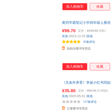
加入购物车
收藏
黄冈学霸笔记小学四年级上册语
店】团购优惠 正版教辅 假一赔
¥99.70
定价：
¥199.60
(5折)
其他
/2023-12-25
/
其他
95条评论
拍拍乐图书专营店
加入购物车
收藏
《无条件养育》李诞小红书同款
可开发票，团购联系在线客服有
¥35.80
定价：
¥59.90
(5.98折)
其他
/2025-05-01
/
其他
137条评论
江莱图书专营店