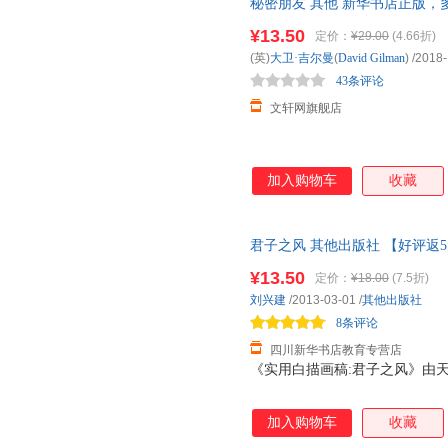
秘密朋友 其他 新华书店正版，
询在线客服！
¥13.50
定价：
¥29.00
(4.66折)
(英)
大卫·吉尔曼
(
David
Gilman
)
/2018-
43条评论
文轩网旗舰店
加入购物车
收藏
君子之风 其他出版社 【好评返
¥13.50
定价：
¥18.00
(7.5折)
刘兴建
/2013-03-01
/
其他出版社
8条评论
四川新华书店教育专营店
《实用白描画稿:君子之风》由
加入购物车
收藏