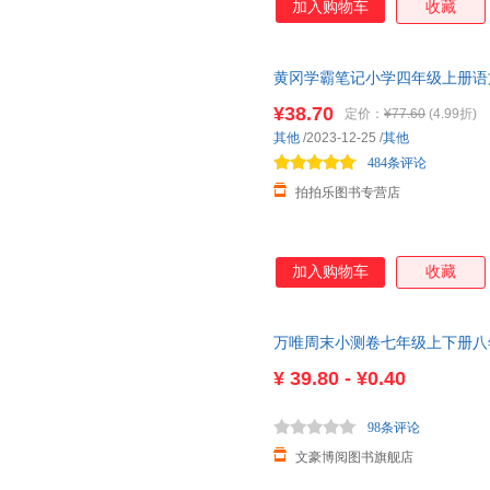
加入购物车
收藏
黄冈学霸笔记小学四年级上册语
正版教辅 假一赔十
¥38.70
定价：
¥77.60
(4.99折)
其他
/2023-12-25
/
其他
484条评论
拍拍乐图书专营店
加入购物车
收藏
万唯周末小测卷七年级上下册八
历史人教版北师大版苏科版202
¥
39.80 - ¥0.40
98条评论
文豪博阅图书旗舰店