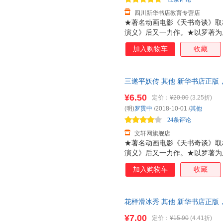
四川新华书店教育专营店
★著名动画电影《天书奇谈》取
演义》后又一力作。★以罗著为
怪人物似希腊神话诸神，其七情
加入购物车
收藏
别开生面。
三遂平妖传 其他 新华书店正版
咨询在线客服！
¥6.50
定价：
¥20.00
(3.25折)
(明)
罗贯中
/2018-10-01
/
其他
24条评论
文轩网旗舰店
★著名动画电影《天书奇谈》取
演义》后又一力作。★以罗著为
怪人物似希腊神话诸神，其七情
加入购物车
收藏
别开生面。
花样滑冰秀 其他 新华书店正版
咨询在线客服！
¥7.00
定价：
¥15.90
(4.41折)