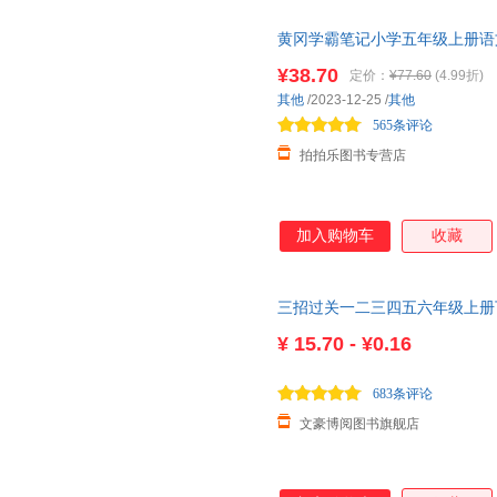
童独立阅读。本书是专为少年儿
黄冈学霸笔记小学五年级上册语
注》的记载为线索，结合作者个
正版教辅 假一赔十
故事有趣，语言生动，知识丰富
¥38.70
定价：
¥77.60
(4.99折)
融会贯通，构建多维度黄河全貌
其他
/2023-12-25
/
其他
故事，还随《水经注》讲述黄河
565条评论
化常识。地下河、岩溶地貌、
拍拍乐图书专营店
加入购物车
收藏
三招过关一二三四五六年级上册
¥
15.70 - ¥0.16
683条评论
文豪博阅图书旗舰店