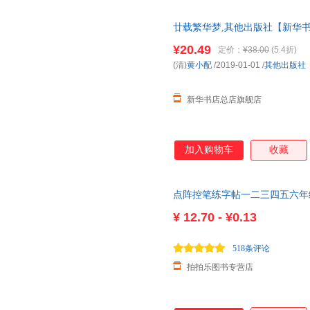
廿载繁华梦,其他出版社【新华书
仓就近发货 85%城市次日送达！团购
¥20.49
定价：
¥38.00
(5.4折)
(清)
黄小配
/2019-01-01
/
其他出版社
新华书店总店旗舰店
加入购物车
收藏
点阵控笔练字帖一二三四五六年
¥
12.70 - ¥0.13
518条评论
拍拍乐图书专营店