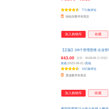
王静
王健林
王建
唐晓艳
孙幼军
7712条评论
孙卫卫
拍拍乐图书专营店
史蒂芬·霍金
施耐庵
沈石溪
任溶溶
彭绪洛
莫言
马华兴
刘毅
刘锐
加入购物车
收藏
刘剑
刘建华
梁实秋
李继勇
老杨的猫头鹰
郎咸平
【正版】208个管理思维-企业
金正昆
金玧洙
金岩
发票，支持7天无理由退换货
¥43.00
黄铁鹰
黄建始
画盏眠
定价：
¥128.00
(3.36折)
其他
/2025-06-01
/
其他
何帆
韩庆祥
郭志刚
1022条评论
付遥
丰子恺
肥志
慧读图书专营店
度阴山
都基成
董宏猷
戴维
川端康成
陈志武
陈渐
陈华
常怡
加入购物车
收藏
白冰
奥斯特洛夫斯基
安野光
阿加莎·克里斯蒂
黄冈学霸笔记小学六年级上册语