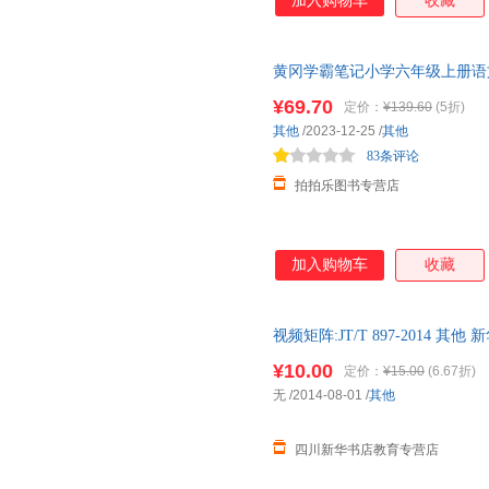
加入购物车
收藏
黄冈学霸笔记小学六年级上册语
团购优惠 正版教辅 假一赔十
¥69.70
定价：
¥139.60
(5折)
其他
/2023-12-25
/
其他
83条评论
拍拍乐图书专营店
加入购物车
收藏
视频矩阵:JT/T 897-2014
达，团购优惠咨询在线客服！
¥10.00
定价：
¥15.00
(6.67折)
无
/2014-08-01
/
其他
四川新华书店教育专营店