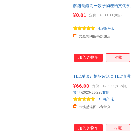
解题觉醒高一数学物理语文化学
三生物地理政治历史人教版同步
¥0.01
定价：
¥139.80
(0折)
419条评论
文豪博阅图书旗舰店
加入购物车
收藏
TED精读计划软皮活页TED演
¥66.00
定价：
¥79.00
(8.36折)
其他
/2023-11-29
/
其他
318条评论
云琪盛达图书专营店
加入购物车
收藏