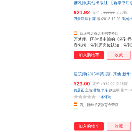
催乳师,其他出版社 【新华书店
发货 85%城市次日送达！团购优惠咨
¥21.92
定价：
¥28.00
(7.83折)
万梦萍
,
匡仲潇
编
/2012-12-01
/
其他
新华书店总店图书专营店
万梦萍、匡仲潇主编的《催乳师
容包括：催乳师岗位认知，催乳
母乳喂养指导，产后回乳指导，
加入购物车
收藏
事家庭服务行业管理实践的实战
南。
建筑师(2015年第1期) 其他
达，团购优惠咨询在线客服！
¥23.00
定价：
¥35.00
(6.58折)
黄居正
主编;
龚恺
,
李东
副主编 著作
/2
1条评论
四川新华书店教育专营店
加入购物车
收藏