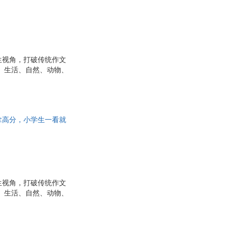
峰
张晔
张峰
星
徐庆平
娜
王一凡
生视角，打破传统作文
物、生活、自然、动物、
王玲玲
名的由来”“暴风雨观
史铁生
达。书中范文短小精悍、
默
诺尔
察、敢想象、能表达的
写越自信，真正爱上写
马德高
松拿高分，小学生一看就
十
梁思成
，作文轻松拿高分，小学
兰
李海峰
忠
格林兄弟
克
丹波康赖
生视角，打破传统作文
物、生活、自然、动物、
名的由来”“暴风雨观
达。书中范文短小精悍、
察、敢想象、能表达的