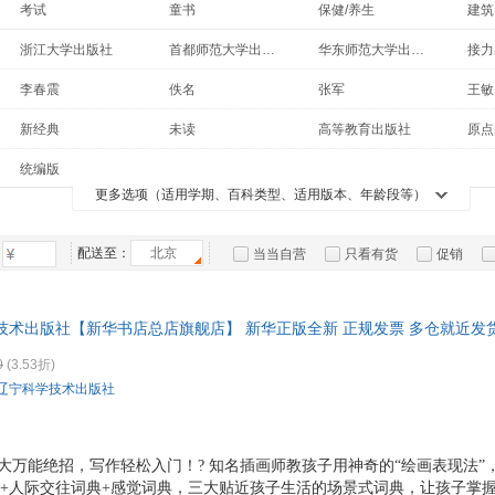
考试
童书
保健/养生
建筑
箱包皮
青春文学
手工/DIY
中小学用书
时尚
手表饰
浙江大学出版社
首都师范大学出版社
华东师范大学出版社
接力
社会科学
教材
休闲/爱好
运动户
法律
新疆青少年出版社
重庆出版社
中国纺织出版社
中西
李春震
佚名
张军
王敏
汽车用
传记
自然科学
计算机/网络
历史
中国青年出版社
西藏人民出版社
华语教学出版社
化学
张晨
王猛
林晃
涂涂
食品
新经典
未读
高等教育出版社
原点
经济
亲子/家教
孕产/胎教
古籍
世界图书出版公司
中国电力出版社
中国建筑工业出版社
曹思佳
刘新民
颐恒
手机通
王兴
汇智光华
贝太厨房
王森世界名厨学院
墨点
心理学
工具书
其他
哲学
统编版
浙江教育出版社
成都地图出版社
陕西人民教育出版社
江西
数码影
王骏
杨健
段坤昌
田口
文通天下
美国儿科学会
华文天下
金版
更多选项（适用学期、百科类型、适用版本、年龄段等）
老书/收藏
二手书
其他语种原版书
中小
长江文艺出版社
长江出版社
大象出版社
电脑办
张仲景
陈兰
夏恩兰
八木
接力出版社
日知图书
京版北美
阳光
大家电
北京联合出版公司
上海中医药大学出版社
中国科学技术出版社
九州
周军
汤小元
于康
杨雪
ptpress摄影客
配送至：
北京
有容书邦
九天译文Empyrean Translation
小猛
当当自营
只看有货
促销
家用电
同心出版社
商务印书馆
延边教育出版社
开明
龙江
陈国华
陈庆
韩俊
幼儿画报
中考45套题
特卖
预售
入驻商家
黄山书社
于玲
王宁
陈洁
黄元
技术出版社【新华书店总店旗舰店】 新华正版全新 正规发票 多仓就近发货
金海波
李智
张锡纯
周锐
78503
0
(3.53折)
许鼓
吴昊
王昀
川上
辽宁科学技术出版社
王磊
韩辉
贝克
杨跃
刘石
侯晓敏
赵楠
杨颖
徐建武
曾小峰
徐洁
王华
大万能绝招，写作轻松入门！? 知名插画师教孩子用神奇的“绘画表现法”
典+人际交往词典+感觉词典，三大贴近孩子生活的场景式词典，让孩子掌
杨阳
唐晓艳
邵玉芬
刘擎