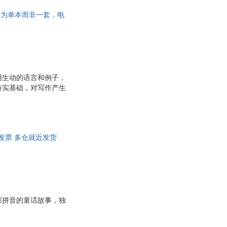
写越自信，真正爱上写
此书为单本而非一套，电
用生动的语言和例子，
夯实基础，对写作产生
棒的一次经历！特殊日
稿，非常贴近孩子们的
么日记》的进阶篇。随
以在阅读之后立即进行
发票 多仓就近发货
彩拼音的童话故事，独