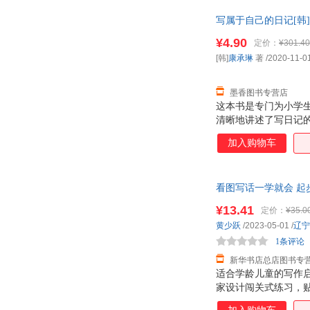
实用能力，轻松解决 
写属于自己的日记[韩]
作，写出有温度、有
子发票！
¥4.90
定价：
¥301.40
[韩]
康承琳
著
/2020-11-0
墨香图书专营店
这本书是专门为小学
清晰地讲述了写日记
兴趣；将平凡的日记
加入购物车
子的日记写作；学习
生活和学习，相信孩
书还附赠了个与书中
看图写话一学就会 起
实践，记录下属于自
85%城市次日送达！团购
¥13.41
定价：
¥35.0
黄少跃
/2023-05-01
/
辽宁
1条评论
新华书店总店图书专
适合学龄儿童的写作
家设计闯关式练习，