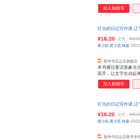
和实际用法。? 场景
张建中
许美琳
加入购物车
生中属于自己的第一
刘洋
赵欣
婠婠
樋口愉美子
叮当的日记写作课,辽
史密斯
王超
送达！团购优惠咨询：132
¥16.20
定价：
¥45.0
王利明
王金城
黄少跃
,
黄少芸
,
林森
/2022
李忠
李世乭
刘涛
克里斯蒂安·黑塞
新华书店总店旗舰店
本书通过童话形象当
高伟
亚历山大
高手，让文字生动起
陈燕
杨峰
告诉你，只有写才会
加入购物车
王凯
赵久良
王宇
王巍
李春霞
叮当的日记写作课,辽
金善英
送达！团购优惠咨询：132
王丽丽
王炳元
¥16.20
定价：
¥45.0
黄少跃
,
黄少芸
,
林森
/2022
陈潇
余静
胡晓峰
哈里斯
新华书店总店图书专
刘杨
刘洁