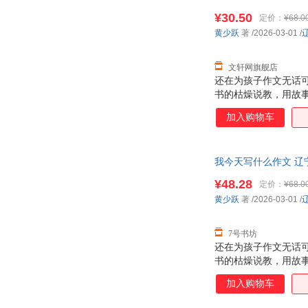
¥30.50
休斯
朱自强
定价：
¥68.0
黄少跃
著
/2026-03-01
/
张秀勤
张雯
张伯礼
姚瑶
文轩网旗舰店
徐林
徐蓝
还在为孩子作文无话
王艳娟
书的枯燥说教，用故事
王艳
童诗、创意写作等全题
王丽敏
王坚红
加入购物车
察”“养蚕日记”“传
舍费尔
莎伦·莱希特
贴近校园生活，搭配
实用能力，轻松解决 
牛胜玉
牛顿
我今天写什么作文 辽
作，写出有温度、有
罗伦·乔尔德
罗伯特·清崎
懂、一学 我今天写什
¥48.28
定价：
¥68.0
生一看就懂、一学就
李政
李小龙
黄少跃
著
/2026-03-01
/
赖盈满
赖世雄
弗吉尼亚·伍尔夫
冯国超
7号书坊
还在为孩子作文无话
戴尔
陈聪
书的枯燥说教，用故事
童诗、创意写作等全题
加入购物车
察”“养蚕日记”“传
贴近校园生活，搭配