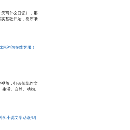
田园
今天写什么日记》，那
南
陈涛
夯实基础开始，循序渐
吴琦
丰富多彩的日记！40
提高写作力！
健
刘晓艳
高岚
购优惠咨询在线客服！
丽
杨磊
王辉
李栋
张雷
斯
王晓明
生视角，打破传统作文
李智慧
物、生活、自然、动物、
名的由来”“暴风雨观
顾威
达。书中范文短小精悍、
东
张然
察、敢想象、能表达的
写越自信，真正爱上写
王晔
科学小说文学动漫/幽
马威
东
角丸圆