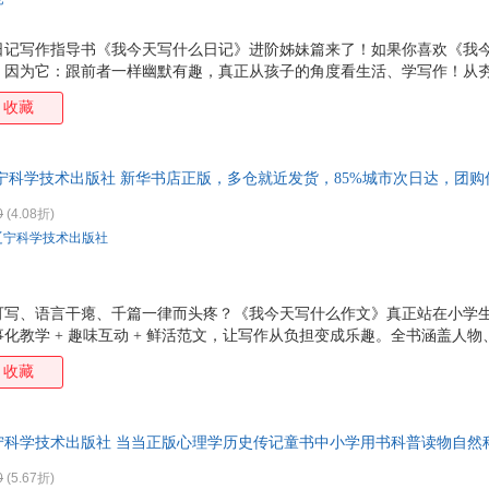
王玲
王俊
王晖
托尼
册的日记写作指导书《我今天写什么日记》进阶姊妹篇来了！如果你喜欢《我
李春雨
蒋杰
韩冰
崔海
，因为它：跟前者一样幽默有趣，真正从孩子的角度看生活、学写作！从
张玲
张洪伟
许亮
肖鹏
子真心对写作产生兴趣！不罗列范文，启发孩子运用身边简单的素材，写出
收藏
涵盖生活的方方面面！随书附赠孩子的专属日记本，让孩子在实践中有效
王琦
王金贵
王丹
土屋
李菁
陈枫
何强
高阳
宁科学技术出版社 新华书店正版，多仓就近发货，85%城市次日达，团
鲍姆
周强
张晓华
张丽
王勇
王爽
王萍
王琳
0
(4.08折)
辽宁科学技术出版社
罗尔夫·托曼
刘芳
李阳
李强
高诚
朱琳
张利群
张蕾
于伟
薛冰
徐彬
威利
可写、语言干瘪、千篇一律而头疼？《我今天写什么作文》真正站在小学
尼尔·德格拉斯·泰森
吕楠
刘月
刘莹
化教学 + 趣味互动 + 鲜活范文，让写作从负担变成乐趣。全书涵盖人
材，以向日葵老师与孩子们的日常趣事串联知识点，从 “口头禅写人”“笔
考克斯
金国壮
韩雪
韩松
收藏
话游戏” 等真实生活场景切入，手把手教孩子捕捉细节、展开想象、真诚表
赵弘
张一兵
张晓菲
张晓
趣味漫画与名家片段，可读性极强。本书不教套话、不背范文，只教会观
“写什么、怎么写、写生动” 三大难题。让孩子一看就懂、一学就会、越
杨晓梅
杨超
徐远
吴迪
宁科学技术出版社 当当正版心理学历史传记童书中小学用书科普读物自然
灵气的好作文。
斯科特
斯蒂芬·科罗维
沙曼·阿普特·萝赛
穆勒
0
(5.67折)
刘宁
镰田智有
李韵
李晓