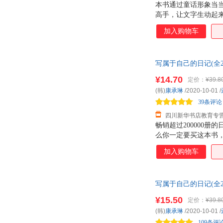
本书通过童话形象当
赵美子
温迪
高手，让文字生动起
告诉你，只有写才会
怀特
福田千晶
加入购物车
赵明
赵可辉
迪帕克.库马尔
张介宾
写属于自己的日记(全
王建华
秋山仁
客服！
¥14.70
定价：
¥39.8
李莉
李波
(韩)
康承琳
/2020-10-01
/
王丽
王健
39条评论
高原
高松
四川新华书店教育专
张钧
张红梅
畅销超过200000
么你一定要买这本书
李志刚
李珊
进，启发心灵，让孩
加入购物车
陈浩
hans
个写好日记的秘诀，
王迁
孙阳
李少波
李建华
写属于自己的日记(全
巴特利特
客服！
赵峰
¥15.50
定价：
¥39.8
坨坨妈
孙静
(韩)
康承琳
/2020-10-01
/
李海燕
贾涛
109条评