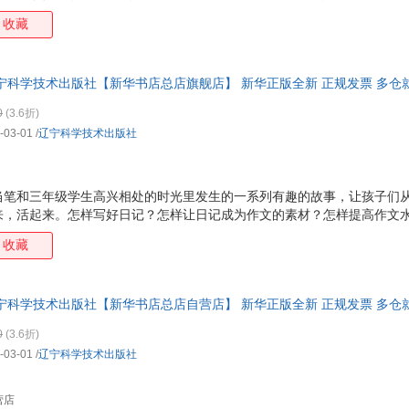
式展示+循环渐进式引导+自由式发挥，让孩子一步步学会写作的技巧，一
孙哲
张燕
赵敏
李杨
收藏
本日记！
张建华
岳蒙
于华芸
王林
曹政
杨洋
甘智荣
多湖
宁科学技术出版社【新华书店总店旗舰店】 新华正版全新 正规发票 多仓就
李欣
周娜
中村爱
张莉
84178503
0
(3.6折)
孙晶丹
刘倩
刘丽
赵阳
-03-01
/
辽宁科学技术出版社
克里斯托弗
杨艳
吕树铮
刘旸
陈颖
杨杨
小山进
王淑
当笔和三年级学生高兴相处的时光里发生的一系列有趣的故事，让孩子们
王雷
田志刚
李真希
高木
来，活起来。怎样写好日记？怎样让日记成为作文的素材？怎样提高作文
王岩
济阳高穗
森下典子
张艳
写。
收藏
张昊
王斌
刘宇
柏树
王薇
王芳
洛克
刘国
宁科学技术出版社【新华书店总店自营店】 新华正版全新 正规发票 多仓就
弗兰克
艾米果
约瑟夫.j.德乔治
徐丽
84178503
李丽
李华
简.威廉.范德兰
吉野
0
(3.6折)
-03-01
/
辽宁科学技术出版社
王鹏
卢森堡
刘勇军
刘琦
岛津浩巳
戴维
张源
张明
营店
濑边雅之
井上和彦
郭伟
飞乐