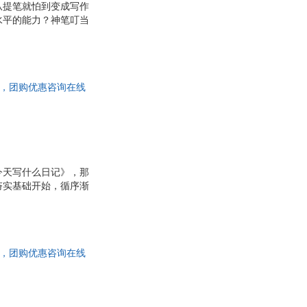
从提笔就怕到变成写作
李霞
水平的能力？神笔叮当
宣之
艾柯
和田秀树
王永杰
达，团购优惠咨询在线
刘国华
袁双虎
加藤俊德
张勇
林静
今天写什么日记》，那
夯实基础开始，循序渐
呦
杜锡萍
丰富多彩的日记！40
吴甘霖
提高写作力！
李岩
芳
曾路
达，团购优惠咨询在线
魏巍
李辉
东
张强