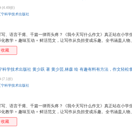
周芳
钟鸣
赵坤
赵俊
0
(4.49折)
辽宁科学技术出版社
张敏
张柯
张红军
张恒
姚美
杨楠
薛民
薛金
徐杰
笑江南
小白
吴雨
可写、语言干瘪、千篇一律而头疼？《我今天写什么作文》真正站在小学
化教学 + 趣味互动 + 鲜活范文，让写作从负担变成乐趣。全书涵盖人
王晓丹
王文章
王玮
王娜
材，以向日葵老师与孩子们的日常趣事串联知识点，从 “口头禅写人”“笔
特里
陶然
孙勇
孙辉
收藏
话游戏” 等真实生活场景切入，手把手教孩子捕捉细节、展开想象、真诚表
曲一线
乔纳森
彭懿
帕尔
趣味漫画与名家片段，可读性极强。本书不教套话、不背范文，只教会观
“写什么、怎么写、写生动” 三大难题。让孩子一看就懂、一学就会、越
莫亚
末崎茂树
马岩松
马涛
宁科学技术出版社 黄少跃 著 黄少芸,林森 绘 有趣有料有方法，作文轻
灵气的好作文。
刘锐
刘军
刘传
椋鸠
么作文 辽宁科学技术出版社 黄少跃 著 黄少芸,林森 绘 有趣有料有方法
0
(7.1折)
会的作文书。
李威
李涛
李明欣
李惠
辽宁科学技术出版社
凯利
蒋军晶
加里
顾跃
方舟
方军
段张取艺
迪帕
可写、语言干瘪、千篇一律而头疼？《我今天写什么作文》真正站在小学
波斯基特
安宁
艾玛·刘易斯
化教学 + 趣味互动 + 鲜活范文，让写作从负担变成乐趣。全书涵盖人
材，以向日葵老师与孩子们的日常趣事串联知识点，从 “口头禅写人”“笔
收藏
话游戏” 等真实生活场景切入，手把手教孩子捕捉细节、展开想象、真诚表
趣味漫画与名家片段，可读性极强。本书不教套话、不背范文，只教会观