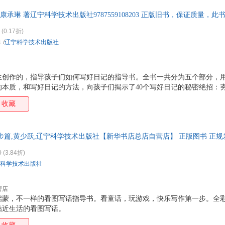
“写什么、怎么写、写生动” 三大难题。让孩子一看就懂、一学就会、越
康承琳 著辽宁科学技术出版社9787559108203 正版旧书，保证质量，
灵气的好作文。
(0.17折)
1
/
辽宁科学技术出版社
生创作的，指导孩子们如何写好日记的指导书。全书一共分为五个部分，
的本质，和写好日记的方法，向孩子们揭示了40个写好日记的秘密绝招：
变得与众不同；记住我遇到的那个人，关于人物的日记写作；哇，真是很
收藏
真快乐！关于学习的日记写作。所有的实例均来自与小学生的真实日记投
子们看到同伴们的日记后，会有很好的启发。该书是我社书《我今天写什
内容配套的日记本，按照书中介绍的40个秘诀分成五个板块，让孩子们可
步篇,黄少跃,辽宁科学技术出版社【新华书店总店自营店】 正版图书 正规
己的成长秘密。
优惠咨询：13284178503
0
(3.84折)
科学技术出版社
营店
启蒙，不一样的看图写话指导书。看童话，玩游戏，快乐写作第一步。全
贴近生活的看图写话。