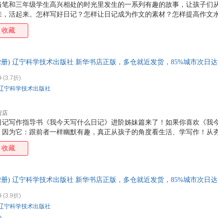
当笔和三年级学生高兴相处的时光里发生的一系列有趣的故事，让孩子们
托马斯
田野
摩西
林菁
来，活起来。怎样写好日记？怎样让日记成为作文的素材？怎样提高作文
写。
村上和成
陈君石
蔡强
奥野
收藏
张瑶
虞靖彬
小林一夫
贾尼
于洋
韦伯斯特
王媛
王玉
2册) 辽宁科学技术出版社 新华书店正版，多仓就近发货，85%城市次日
裴贤珠
马琴
刘忠
刘欢
0
(3.7折)
胡涓涓
胡大一
朱建国
张迪
辽宁科学技术出版社
罗斯
陆斌
刘东明
林森
饭冢丰
陈曦
赵耀
赵丹
营店
肖剑
刘强
刘珂
刘晨
册的日记写作指导书《我今天写什么日记》进阶姊妹篇来了！如果你喜欢《我
，因为它：跟前者一样幽默有趣，真正从孩子的角度看生活、学写作！从
李江军
李国强
姜开运
呼啊
子真心对写作产生兴趣！不罗列范文，启发孩子运用身边简单的素材，写出
收藏
张玉书
张静
徐颖
肖潇
涵盖生活的方方面面！随书附赠孩子的专属日记本，让孩子在实践中有效
卢世璧
刘勇
刘莎
刘俊
李迪
吉多·范·西纳顿
胡慎之
崔玉
2册) 辽宁科学技术出版社 新华书店正版，多仓就近发货，85%城市次日
杨玲玲
杨光
杨栋
杨波
0
(3.9折)
罗森
刘志红
刘维
刘昊
辽宁科学技术出版社
冯俊
朱雯
朱玲
张向
论