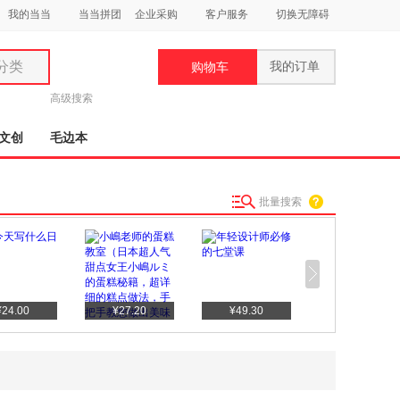
我的当当
当当拼团
企业采购
客户服务
切换无障碍
分类
我的订单
购物车
类
高级搜索
文创
毛边本
批量搜索
妆
品
饰
鞋
¥24.00
¥27.20
¥49.30
¥21.80
用
饰