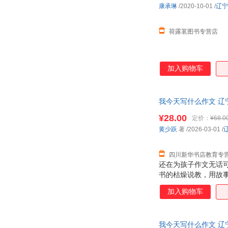
康承琳
/2020-10-01
/
辽宁
丁凡
陈玮
张倩
张宁
荷露茗图书专营店
王帅
王权
田伟
唐婉涓
加入购物车
刘明华
李勇
海斯
郭华
陈宏
辰露
我今天写什么作文 辽
张鸥
张立敏
¥28.00
定价：
¥68.0
杨伟
杨宁
黄少跃
著
/2026-03-01
/
王莉
王丽君
四川新华书店教育专
田杰
孙鹏
还在为孩子作文无话
马辉
吕静
书的枯燥说教，用故事
李亚伟
李星
童诗、创意写作等全题
加入购物车
察”“养蚕日记”“传
李峰
李菲
贴近校园生活，搭配
霍勇
华生
实用能力，轻松解决 
我今天写什么作文 辽
作，写出有温度、有
陈杰
陈波