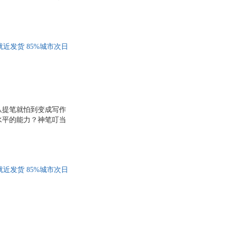
步步爱上写作！创作人
张健
迷罗
辉
王琼
近发货 85%城市次日
梶原庆春
施耐德
刘伟
娟
李红萍
从提笔就怕到变成写作
直子
高军
水平的能力？神笔叮当
张伟
令
于丹
辉
李清华
近发货 85%城市次日
王欣
精一
丁宁
李剑
萧秋水
鸟
陈坤灿