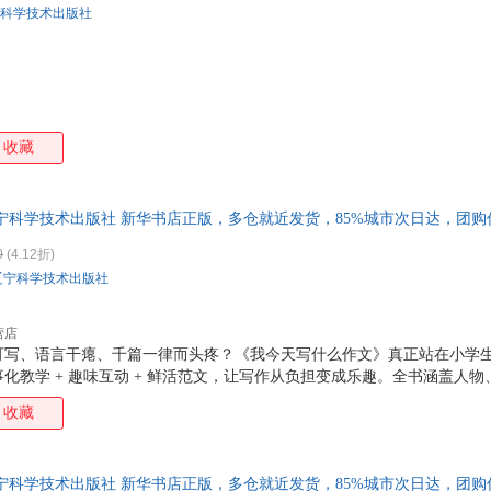
科学技术出版社
陈琦
邹晓平
张震
张欣
张斌
詹姆斯·埃文斯
王燕
王文
王平
王楠
王立新
王俊
马特
马楠
马克·米奥多尼克
马骏
收藏
李小寒
李响
李贺
克里
高洁
高博
傅强
邓超
周平
赵锐
赵博
张悦
宁科学技术出版社 新华书店正版，多仓就近发货，85%城市次日达，团
张洪波
张豪
余萍
于学
0
(4.12折)
徐明
辛世杰
武鹿悦子
吴江
辽宁科学技术出版社
王欢
王东
王晨
王波
营店
孙浩
森山京
邱伟
帕克
可写、语言干瘪、千篇一律而头疼？《我今天写什么作文》真正站在小学
刘瑜
刘继
刘帆
刘畅
化教学 + 趣味互动 + 鲜活范文，让写作从负担变成乐趣。全书涵盖人
李昕
李宁
李建军
李继
材，以向日葵老师与孩子们的日常趣事串联知识点，从 “口头禅写人”“笔
收藏
话游戏” 等真实生活场景切入，手把手教孩子捕捉细节、展开想象、真诚表
李彬
克里斯蒂娜
凯瑟琳
金波
趣味漫画与名家片段，可读性极强。本书不教套话、不背范文，只教会观
洪卫
郭宏
戴维斯
陈睿
“写什么、怎么写、写生动” 三大难题。让孩子一看就懂、一学就会、越
宁科学技术出版社 新华书店正版，多仓就近发货，85%城市次日达，团
灵气的好作文。
安东尼
小仲马
史蒂夫·帕克
马第