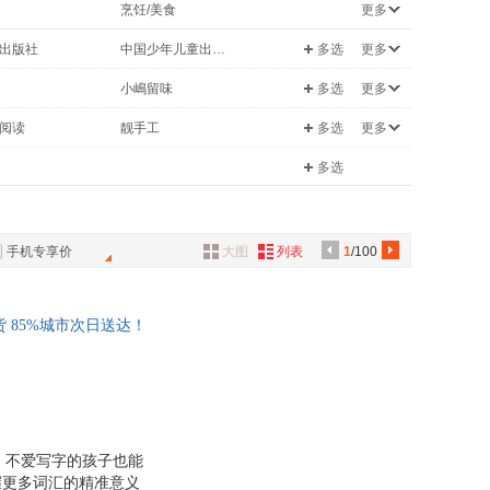
烹饪/美食
更多
具
/美妆
文学
品
出版社
中国少年儿童出版社
多选
更多
外
动漫/幽默
书局
陕西科学技术出版社
小嶋留味
多选
更多
品
小说
工业出版社
民主与建设出版社
猫
朱悦玮
阅读
靓手工
多选
更多
旅游/地图
中国人民大学出版社
航空工业出版社
讯
王慧
字帖
你不懂系列
/宗教
政治/军事
多选
高校出版社
二十一世纪出版社
音
护
漂亮家居
文化
绘森活
学教科书
公
广西师范大学出版社
广东教育出版社
一芳
王莹
秀美
介于手绘
出版社
书海出版社
刘峰
犸童书
看里面
手机专享价
大图
列表
1
/100
器
出版社
文汇出版社
姚仁喜
御
任卫东
 85%城市次日送达！
邢新
文代
陈娟
祥
李时珍
王建
刘斌
，不爱写字的孩子也能
握更多词汇的精准意义
陈伟