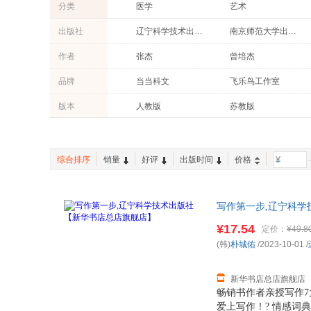
分类
医学
艺术
工业技术
体育/运动
出版社
辽宁科学技术出版社
南京师范大学出版社
农业/林业
家庭/家居
西安出版社
辽宁少年儿童出版社
作者
张杰
曾培杰
科普读物
管理
陕西人民出版社
北京科学技术出版社
王颖
张岚
品牌
当当科文
飞乐鸟工作室
育儿/早教
成功/励志
人民教育出版社
人民卫生出版社
灵思泉
王森
后浪
DK
文化
外语
版本
人教版
苏教版
北京理工大学出版社
北京师范大学出版社
郑雪芽
张庆军
时代华语
有书至美
投资理财
两性关系
江苏文艺出版社
江苏科学技术出版社
李静
高巍
竹石文化
博集天卷
福建科学技术出版社
北京时代华文书局
李丹
祝总骧
中国国家地理
紫图图书
综合排序
销量
好评
出版时间
价格
-
北京少年儿童出版社
北京教育出版社
周冲
罗敏
蒲公英童书馆
步印童书馆
科学出版社
红旗出版社
许吉蓉
赵治勋
写作第一步,辽宁科学
李林
丹尼尔
团购优惠咨询：132841
¥17.54
定价：
¥49.8
信实
加藤元嗣
(韩)
朴城佑
/2023-10-01
/
小林道信
味冈洋一
坂井建雄
李宏
新华书店总店旗舰店
孙思邈
刘颖
畅销书作者亲授写作7
爱上写作！? 情感词
李军
悠悠