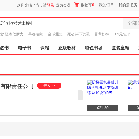
购物车
0
我的订单
我的云书房
欢迎光临当当，请
登录
成为会员
全部
全部分
搜:
怪杰佐罗力
早春晴朗
全球通史
死者从不说谎
吾辈如神
9.9元包邮
尾品汇
图书
签书
电子书
课程
正版教材
特色书城
童装童鞋
电子书
音像
影视
时尚美
母婴用
社有限责任公司
进入>>
玩具
孕婴服
童装童
¥92.00
¥128.00
¥21.30
家居日
家具装
服装
鞋