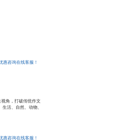
张婷
王添翼
科
王佳
刘星
斯蒂·凯尔
霍华德
崔曼莉
张琦
购优惠咨询在线客服！
忠
杨霞
王涛
田力
马兰
生视角，打破传统作文
李永学
物、生活、自然、动物、
勇
李刚
名的由来”“暴风雨观
达。书中范文短小精悍、
吉田美智子
察、敢想象、能表达的
陈俊
写越自信，真正爱上写
购优惠咨询在线客服！
尼斯
帕特里克