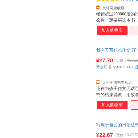
杨少峰
王璐
文轩网旗舰店
畅销超过200000
孙越
马勇
么你一定要买这本书
安东尼奥
张莹莹
进，启发心灵，让孩
加入购物车
个写好日记的秘诀，
吴磊
王媛媛
刘方
林珊
我今天写什么作文 辽
高健
费尔南多
杨帆
¥27.70
熊谷裕子
定价：
¥68.0
黄少跃
著
/2026-03-01
/
宋柏林
千叶美波子
黎国雄
高峰
天宇阁图书专营店
张华
约翰·艾奇逊
还在为孩子作文无话
王睿
王鸣
书的枯燥说教，用故事
童诗、创意写作等全题
李帅
兰伯特
加入购物车
察”“养蚕日记”“传
曹伟
朱晔
贴近校园生活，搭配
实用能力，轻松解决 
张春芝
约瑟夫
写属于自己的日记辽
作，写出有温度、有
王旭
王伟
默育儿早教
¥22.67
定价：
¥40.0
刘媛媛
刘守华