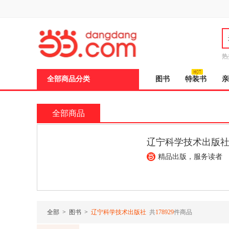
新
窗
口
打
开
无
障
热
碍
说
全部商品分类
图书
特装书
亲
明
页
面,
按
全部商品
Ctrl
加
波
辽宁科学技术出版
浪
键
精品出版，服务读者
打
开
导
00
¥308.90
¥148.50
¥149.30
盲
模
式
全部
>
图书
>
辽宁科学技术出版社
共
178929
件商品