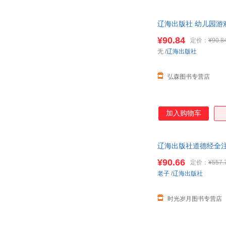
辽海出版社 幼儿园游
¥90.84
定价：
¥90.8
无
/
辽海出版社
弘森图书专营店
加入购物车
辽海出版社道德经全
¥90.66
定价：
¥557.
老子
/
辽海出版社
时光岁月图书专营店