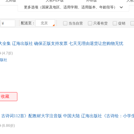
北师版
人教PEP版
外研版
人教
台海出版社
商务印书馆
广东旅游出版社
开明
老舍
袁了凡
洪应明
老子
箱包皮
接力出版社
蜻蜓心理
阳光秀美
教材
更多选项（国家及地区、适用学期、适用版本、年龄段等）
手工/DIY
孕产/胎教
二手书
教科版
青岛版
浙科版
鲁科
卡耐基
傅璇琮
司汤达
手表饰
高尔
新世界青春
九天译文Empyrean Translation
译文经典精装
译文
运动户
范文澜
班固
李维
张倩
快乐读书吧
配送至：
北京
一本涂书
手把手作文
中考
当当自营
只看有货
促销
汽车用
陈中梅
罗曼罗兰
李贝宁
古斯
特卖
预售
入驻商家
食品
圣艾克苏佩里
纳兰容若
李琳
卜劳
手机通
大全集 辽海出版社 确保正版支持发票 七天无理由退货让您购物无忧
李雯
张傲飞
刘勰
黄勇
数码影
0
(4.7折)
王珏
郑日昌
王萍
杨仁
电脑办
版社
佚名
塞万提斯
茨威格
大家电
王涛
家用电
为华
王刚
陈超
刘向
细井徇
王守仁
李阳
蒋林
王伟
王充闾
琉玄
刘维
张蕾芳
熊明
王硕
李林
收藏
李晶
黄颖
顾肃
都德
王燕
廖志军
柯南
古斯
古诗词112首》配教材大字注音版 中国大陆 辽海出版社《古诗绘：小学生*
张仲景
叶红婷
肖卫
夏丏
0
(6.86折)
孙鹏
蒲松龄
龙飞
刘歆