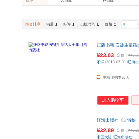
版本
人教版
苏教版
九州出版社
企业管理出版社
孙思邈
吴楚材
博集天卷
快读慢活
两性关系
家庭/家居
西师版
北京课改版
新疆青少年出版社
西藏人民出版社
李昊
法布尔
紫图图书
正清出品
统编版
亚当·斯密
刘义庆
思维导图
步印童书馆
综合排序
销量
好评
出版时间
价格
-
李渔
刘刚
解透教材
聚能闯关100分
王丹
孙静
正版书籍 安徒生童话
张扬
许慎
¥23.03
定价：
¥49.0
杨玲玲
王巍
不详
/2013-07-01
/
辽海出
张喆
袁绣柏
赵暄
吴国盛
书海图书专营店
张世明
亚米契斯
冯涛
周丽霞
胡明
朱宪生
加入购物车
张英伦
刘艳
赵静
吴乘权
辽海出版社《古诗绘：
丁宁
朱自清
教材大字
¥32.89
定价：
¥48.0
吴兴勇
王思义
中国大陆
/
辽海出版社