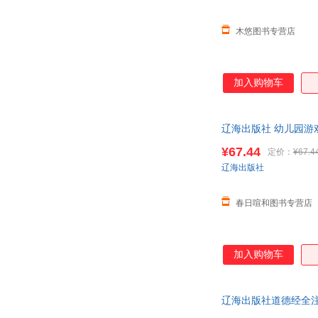
李丹
李白
吕思勉
罗斯
木悠图书专营店
陈金海
埃·奥
杨海英
吴调侯
加入购物车
卢宁
刘昕
弗兰克鲍姆
陈子善
张力
辽海出版社 幼儿园游
张杰
客服
王君
王军
¥67.44
定价：
¥67.4
辽海出版社
李莹
李杨
丹尼尔
崔允漷
春日喧和图书专营店
陈红
小仲马
朱振斌
朱昊鲲
张玲玲
张丽丽
加入购物车
杨娜
杨军
吴燕
魏征
辽海出版社道德经全注
王路
王丽丽