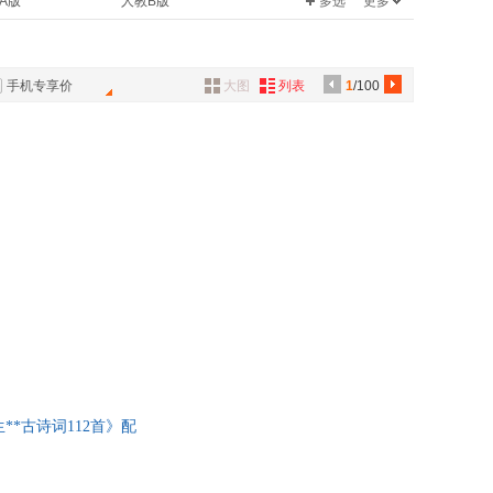
A版
人教B版
多选
更多
出版社
教育科学出版社
姜宏
具
解析
中国国家地理
版
外语教研版
品
基
伊索
名著精选
丢分题
外
莎士比亚
45套题
良师三步作文
手机专享价
大图
列表
1
/100
品
塔夫.勒庞
高华平
恩
玛丽·居里
讯
比阿特丽克斯·波特
音
恺
庄周
公
纳兰性德
器
刘丽
高翔
科洛迪
李宏
曾国藩
塔夫·勒庞
高鹗
*古诗词112首》配
尊
夏承焘
刘静