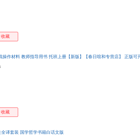
董其昌
蔡东藩
张帆
王安
刘志伟
纪晓岚
韩愈
高扬
张敏
张凤
袁枚
于伟
王章辉
王晓明
王文娟
王琳
收藏
李易峰
李经纬
李辉
纪昀
陈筱卿
陈曦
陈军
戴尔
戏操作材料 教师指导用书 托班上册【新版】【春日喧和专营店】 正版可
张建新
张春芝
夏玲
王颖
王慧
太宰治
刘建华
刘欢
4
怀尔德
鸿雁
鬼谷子
范伟
崔琡僖
丛文俊
陈强
陈丽
雅各布·格林
儒勒·加布里埃尔·凡尔纳
尼·奥斯特洛夫斯基
蕾切
周露
周杰
郑渊洁
赵丹
张静
张洪伟
袁牧
余世
收藏
杨冰
徐徐
邢莉
谢建
王宇
王雪
王向峰
王维
全译套装 国学哲学书籍白话文版
王健
王国维
晚情
汤汤