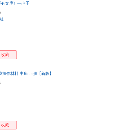
万有文库》—老子
0
社
收藏
戏操作材料 中班 上册【新版】
4
收藏