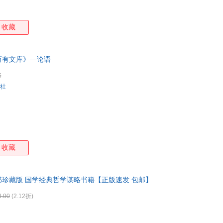
收藏
万有文库》—论语
5
社
收藏
珍藏版 国学经典哲学谋略书籍【正版速发 包邮】
8.00
(2.12折)