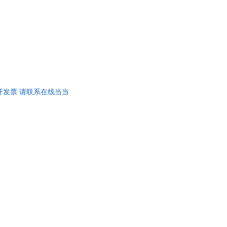
石
任挥
弗兰克·鲍姆
姚锦镕
王莉
蘅塘退士
·卡耐基
钟山
开发票 请联系在线当当
王岩
凌濛初
丁聪
华
陈华
尔·卡森
海伦·凯勒
张文成
维
叶圣陶
华
肖潇
王鹏
孙越