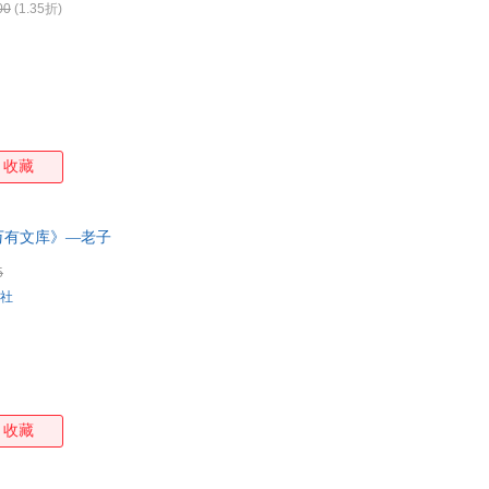
00
(1.35折)
石莉
曲一线
南怀瑾
毛姆
柳宗元
刘岩
刘伟
刘青
梁启超
李忠
李玉民
李勇
李淼
李丽
姜涛
江国
高欣
弗洛伊德
邓明
陈武
收藏
勃朗特
波特
奥斯特洛夫斯基
安徒
priest
万有文库》—老子
5
社
收藏