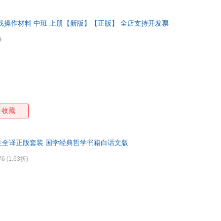
戏操作材料 中班 上册【新版】【正版】 全店支持开发票
4
收藏
注全译正版套装 国学经典哲学书籍白话文版
76
(1.63折)