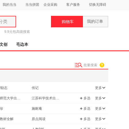
我的当当
当当拼团
企业采购
客户服务
切换无障碍
分类
我的订单
购物车
类
9.9元包
高级搜索
文创
毛边本
批量搜索
妆
品
/励志
传记
更多
饰
科普读物
华东师范大学出版社
江苏科学技术出版社
多选
更多
鞋
保健/养生
用
卫生出版社
中国地图出版社
珍
施耐庵
多选
更多
动漫/幽默
饰
出版社
青岛出版社
狄更斯
教材全解
原点阅读
多选
更多
/美食
建筑
教育出版社
上海教育出版社
龙
马克·吐温
天下
金考卷
原版书
时尚/美妆