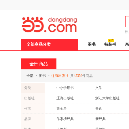
新
窗
口
打
开
无
障
热
碍
邮
说
全部商品分类
图书
特装书
亲
明
页
面,
按
全部商品
Ctrl
加
波
全部
>
图书
>
辽海出版社
共
45352
件商品
浪
键
分类
中小学用书
文学
打
开
小说
医学
出版社
辽海出版社
浙江大学出版社
导
文化
青春文学
盲
江苏凤凰少年儿童出版社
中译出版社
作者
薛金星
鲁迅
模
亲子/家教
心理学
式
中国人口出版社
北京师范大学出版社
罗贯中
司马迁
品牌
作家榜经典
新经典
外语
工具书
江苏文艺出版社
延边大学出版社
孔子
祝勇
海豚传媒
中学教材全解
育儿/早教
投资理财