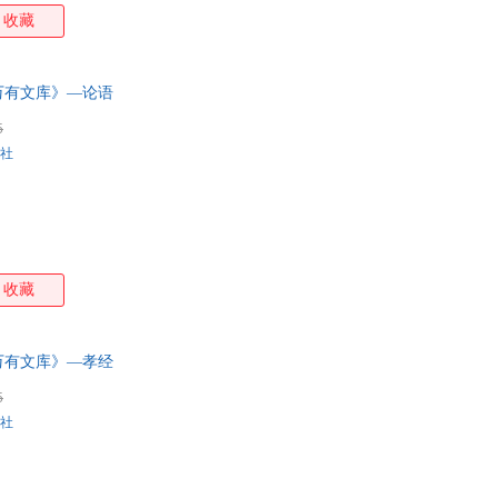
收藏
万有文库》—论语
5
社
收藏
万有文库》—孝经
5
社