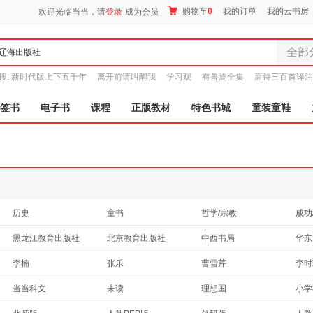
购物车
0
我的订单
我的云书房
欢迎光临当当，请
登录
成为会员
全部
全部分
搜:
新时代版上下五千年
离开前请叫醒我
学习观
有兽焉全集
唐诗三百首译注
尾品汇
图书
签书
电子书
课程
正版教材
特色书城
童装童鞋
电子书
音像
影视
时尚美
母婴用
玩具
历史
童书
哲学/宗教
成功
孕婴服
社会科学
古籍
政治/军事
艺术
黑龙江教育出版社
北京教育出版社
中西书局
童装童
教材
管理
考试
其他
民主与建设出版社
清华大学出版社
人民教育出版社
家居日
人民
李楠
张乐
曹雪芹
李时
旅游/地图
工业技术
经济
法律
家具装
天津人民出版社
成都地图出版社
上海社会科学院出版社
西安
王阳明
吴承恩
柯南道尔
孙武
当当科文
未读
理想国
小学
自然科学
休闲/爱好
计算机/网络
服装
烹饪
广西师范大学出版社
广西教育出版社
福建科学技术出版社
福建
凡尔纳
司马光
海明威
冯梦
时代华语
文通天下
金版文化
鞋
华文
老书/收藏
体育/运动
农业/林业
英文