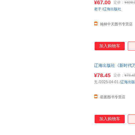
¥67.00
定价：
¥498.
孙皓晖
斯密
老子
/
辽海出版社
罗新璋
龙文井
刘慧
刘畅
翰林中天图书专营店
李少聪
李清照
韩玲
郭红梅
加入购物车
陈林
蔡晔
艾米莉·勃朗特
埃·奥·卜劳恩
辽海出版社《新时代
¥78.45
定价：
¥78.4
无
/2025-04-01
/
辽海出版
星图图书专营店
加入购物车