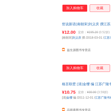
加入购物车
收藏
世说新语[南朝宋]刘义庆 撰江苏广陵
书，保证质量，此书为单本而非
¥12.00
定价：
¥235.20
(0.52折)
[南朝宋]
刘义庆
撰
/2018-03-01
/
江苏
益生源图书专营店
加入购物车
收藏
格言联壁 [清]金缨 编 江苏广
天无理由退换】
¥10.75
定价：
¥30.00
(3.59折)
[清]
金缨
编
/2011-12-01
/
江苏广陵书
品雨斋图书专营店