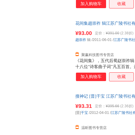
加入购物车
收藏
村丛书》六卷别集一卷本为底本
花间集趙崇祚 辑江苏广陵书社有限公
量，此书为单本而非一套，电子
¥93.00
定价：
¥391.00
(2.38折)
趙崇祚
辑
/2011-06-01
/
江苏广陵书
聚赢科技图书专营店
《花间集》，五代后蜀赵崇祚辑
十八位“诗客曲子词”凡五百首。
文人词集，它不仅汇集了晚唐五
加入购物车
收藏
丽之风为文坛确立了一种新的审
间》为宗，论词以《花间》为准
搜神记 [晋]干宝 江苏广陵书
询客服，欢迎选购！
¥93.31
定价：
¥395.66
(2.36折)
[晋]
干宝
/2012-04-01
/
江苏广陵书社
温昕图书专营店