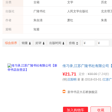
分类
古籍
文学
历史
哲学/宗教
小说
中小学
出版社
广陵书社
人民文学出版社
教材
童书
青春文
作者
朱自清
萧红
朱熹
建筑
心理学
医学
吴楚材
苏轼
蘅塘退
篇幅
短篇
考试
科普读物
政治/军
吴调侯
柳永
王国维
特装书
管理
成功/励
陈书良
吴敬梓
司马迁
综合排序
销量
好评
出版时间
价格
-
保健/养生
育儿/早教
时尚/美
陈文和
曾国藩
袁枚
计算机/网络
体育/运动
外语
老子
王阳明
鬼谷子
孟子
王维
鲁迅
传习录,江苏广陵书社有限公司【
徐兴无
李商隐
杜牧
多仓就近发货 85%城市次日送达！
¥21.71
定价：
¥30.00
(7.24折)
王晋华
刘向
王守仁
(明)
王阳明
著 著
/2018-03-01
/
江苏广
陈平
慧能
辛弃疾
高濂
欧·亨利
王干
新华书店大石桥旗舰店
刘勰
林徽因
冯梦龙
维克多·雨果
王安石
陶潜
加入购物车
收藏
左丘明
赵崇祚
张岱