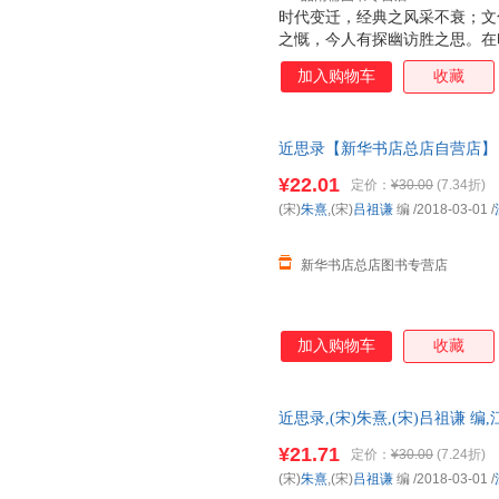
时代变迁，经典之风采不衰；文
之慨，今人有探幽访胜之思。在
的踪迹愈来愈难寻觅，给倾慕传
加入购物车
收藏
印《格言联壁（繁体坚排版）（
提供精神的享受和慰藉。
近思录【新华书店总店自营店】 
次日送达！团购优惠咨询：132841
¥22.01
定价：
¥30.00
(7.34折)
(宋)
朱熹
,(宋)
吕祖谦
编
/2018-03-01
/
新华书店总店图书专营店
加入购物车
收藏
近思录,(宋)朱熹,(宋)吕祖谦
新华正版全新 正规发票 多仓就
¥21.71
定价：
¥30.00
(7.24折)
13284178503
(宋)
朱熹
,(宋)
吕祖谦
编
/2018-03-01
/