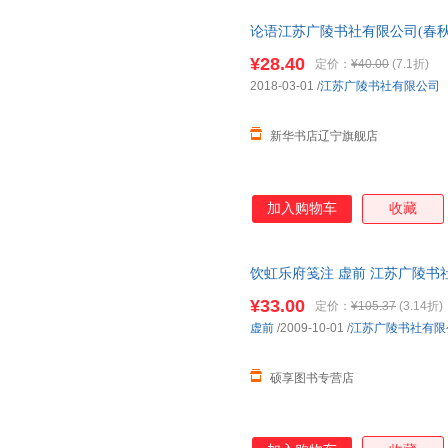
论语江苏广陵书社有限公司(春秋
¥28.40
定价：
¥40.00
(7.1折)
2018-03-01
/
江苏广陵书社有限公司
新华书店辽宁旗舰店
加入购物车
收藏
饮虹乐府笺注 虚前 江苏广陵书
物流便捷，下单秒杀，欢迎选购
¥33.00
定价：
¥105.37
(3.14折)
虚前
/2009-10-01
/
江苏广陵书社有限
硕享图书专营店