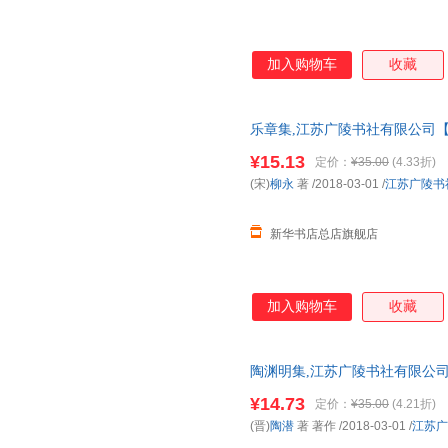
加入购物车
收藏
乐章集,江苏广陵书社有限公司【
发票 多仓就近发货 85%城市次日
¥15.13
定价：
¥35.00
(4.33折)
(宋)
柳永
著
/2018-03-01
/
江苏广陵书
新华书店总店旗舰店
加入购物车
收藏
陶渊明集,江苏广陵书社有限公司
票 多仓就近发货 85%城市次日送达
¥14.73
定价：
¥35.00
(4.21折)
(晋)
陶潜
著 著作
/2018-03-01
/
江苏广