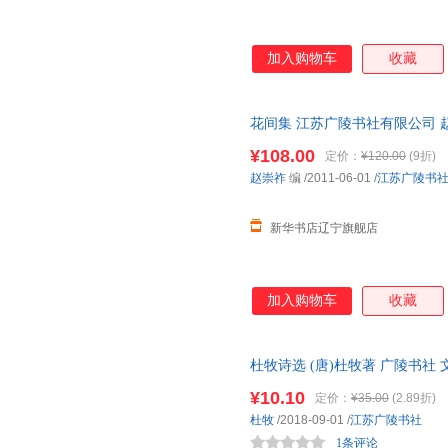
加入购物车
收藏
花间集 江苏广陵书社有限公司 
发货 电子发票
¥108.00
定价：
¥120.00
(9折)
赵崇祚
编
/2011-06-01
/
江苏广陵书
新华书店辽宁旗舰店
加入购物车
收藏
杜牧诗选 (唐)杜牧著 广陵书社
购咨询客服享大额优惠
¥10.10
定价：
¥35.00
(2.89折)
杜牧
/2018-09-01
/
江苏广陵书社
1条评论