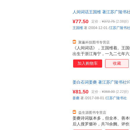
人间词话王国维 著江苏广陵书社有限
量，此书为单本而非一套，电子
¥77.50
定价：
¥372.75
(2.08折)
王国维
著
/2004-12-01
/
江苏广陵书
聚赢科技图书专营店
《人间词话》，王国维着。王国
出生于浙江海宁，一九二七年六
近现代著名学者，在文史研究的
加入购物车
收藏
丰富，侯人辑有《海宁王静安先
西方的哲学、美学思想对中国古
品。在这部看似散漫且只有数千
姜白石词姜夔 著江苏广陵书社978
说〕对中国古典诗词以及作家兴
单本而非一套，电子发票！
迁、古人诗词评的得失等作了瘅
¥81.50
定价：
¥368.00
(2.22折)
独特且具有一定系统性的文艺思
姜夔
著
/2017-08-01
/
江苏广陵书社
重视和评价，〔境界〕一词更是
録《人间词话》本编六十
益生源图书专营店
姜夔诗词版本多，但全本、善本
后人搜罗缀补，共70余阙。评
精审，而胜于清空、骚雅，于南