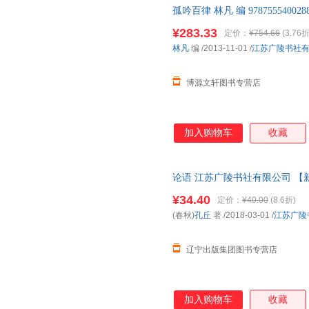
孤吟百律 林凡 编 97875554
售后，支持7天无理由退换】
¥283.33
定价：
¥754.66
(3.76折
林凡
编
/2013-11-01
/
江苏广陵书社
博源文轩图书专营店
加入购物车
收藏
论语 江苏广陵书社有限公司 【
¥34.40
定价：
¥40.00
(8.6折)
(春秋)
孔丘
著
/2018-03-01
/
江苏广陵
辽宁出版集团图书专营店
加入购物车
收藏