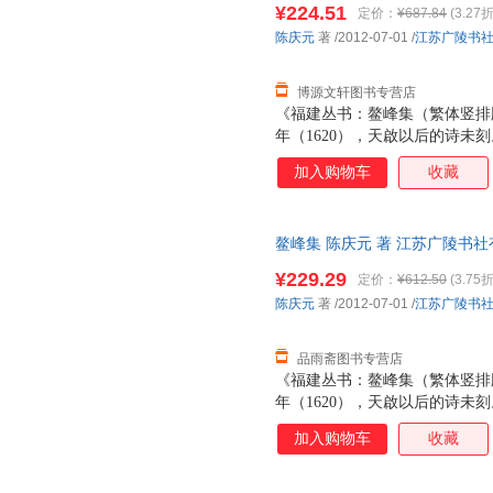
¥224.51
定价：
¥687.84
(3.27折
陈庆元
著
/2012-07-01
/
江苏广陵书
博源文轩图书专营店
《福建丛书：鳌峰集（繁体竖排
年（1620），天啟以后的诗未
册流传至今，但是这部稿本十之
加入购物车
收藏
作和生活的全貌。
鳌峰集 陈庆元 著 江苏广陵书
无理由退换】
¥229.29
定价：
¥612.50
(3.75折
陈庆元
著
/2012-07-01
/
江苏广陵书
品雨斋图书专营店
《福建丛书：鳌峰集（繁体竖排
年（1620），天啟以后的诗未
册流传至今，但是这部稿本十之
加入购物车
收藏
作和生活的全貌。