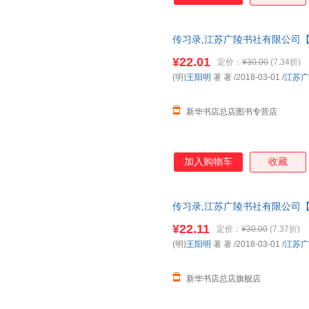
严伟
吴承恩
施耐庵
游戏主人
韦庄
汪曾祺
传习录,江苏广陵书社有限公司【
发票 多仓就近发货 85%城市次日
洪迈
河田罴
丁宁
¥22.01
定价：
¥30.00
(7.34折)
许慎
王先谦
王弼
(明)
王阳明
著 著
/2018-03-01
/
江苏广
梁实秋
计成
陈颖
新华书店总店图书专营店
朱长文
脂砚斋
郑振铎
王强
卡洛·科洛迪
郭璞
曹植
大仲马
莫泊桑
加入购物车
收藏
王建
王夫之
裴松之
刘禹锡
李贺
李慈铭
传习录,江苏广陵书社有限公司【
董其昌
陈继儒
本杰明·
发票 多仓就近发货 85%城市次日
¥22.11
定价：
¥30.00
(7.37折)
袁牧
杨阳
杨帆
(明)
王阳明
著 著
/2018-03-01
/
江苏广
王世贞
王士禛
王骏
司马光
明焦竑纂
毛晋
新华书店总店旗舰店
弘一法师
范晔
董浩
庄子
周作人
周斌