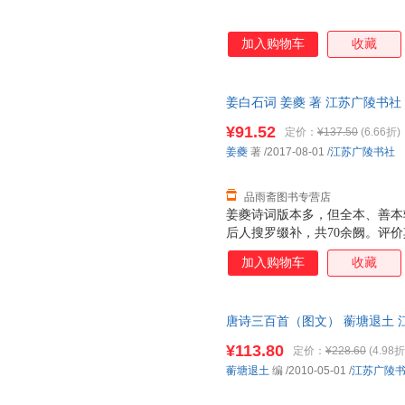
加入购物车
收藏
姜白石词 姜夔 著 江苏广陵书
换】
¥91.52
定价：
¥137.50
(6.66折)
姜夔
著
/2017-08-01
/
江苏广陵书社
品雨斋图书专营店
姜夔诗词版本多，但全本、善本
后人搜罗缀补，共70余阙。评
精审，而胜于清空、骚雅，于南
加入购物车
收藏
村丛书》六卷别集一卷本为底本
唐诗三百首（图文） 蘅塘退土 江苏广
图书,下单速发,可开发票
¥113.80
定价：
¥228.60
(4.98折
蘅塘退土
编
/2010-05-01
/
江苏广陵