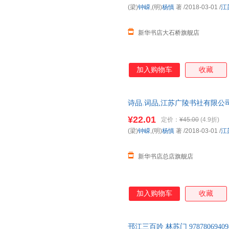
(梁)
钟嵘
,(明)
杨慎
著
/2018-03-01
/
江
新华书店大石桥旗舰店
加入购物车
收藏
诗品.词品,江苏广陵书社有限公
规发票 多仓就近发货 85%城市次
¥22.01
定价：
¥45.00
(4.9折)
(梁)
钟嵘
,(明)
杨慎
著
/2018-03-01
/
江
新华书店总店旗舰店
加入购物车
收藏
邗江三百吟 林苏门 97878069