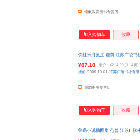
维航教育图书专营店
加入购物车
收藏
饮虹乐府笺注 虚前 江苏广陵书社有限
¥67.10
定价：
¥214.20
(3.14折)
虚前
/2009-10-01
/
江苏广陵书社有限
墨韵图书专营店
加入购物车
收藏
鲁迅小说插图集 范曾 江苏广陵书社有