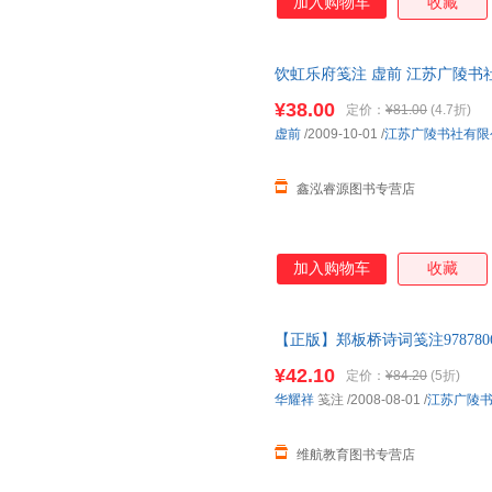
加入购物车
收藏
饮虹乐府笺注 虚前 江苏广陵书
捷，下单秒杀，欢迎选购！
¥38.00
定价：
¥81.00
(4.7折)
虚前
/2009-10-01
/
江苏广陵书社有限
鑫泓睿源图书专营店
加入购物车
收藏
【正版】郑板桥诗词笺注97878
开发票】 图书价格为单本 如有
¥42.10
定价：
¥84.20
(5折)
华耀祥
笺注
/2008-08-01
/
江苏广陵
维航教育图书专营店