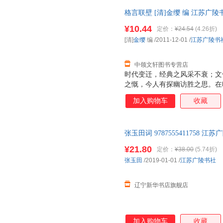
格言联壁 [清]金缨 编 江苏
一套，支持7天无理由退换】
¥10.44
定价：
¥24.54
(4.26折)
[清]
金缨
编
/2011-12-01
/
江苏广陵书
中领文轩图书专营店
时代变迁，经典之风采不衰；文
之慨，今人有探幽访胜之思。在
的踪迹愈来愈难寻觅，给倾慕传
加入购物车
收藏
印《格言联壁（繁体坚排版）（
提供精神的享受和慰藉。
张玉田词 9787555411758
新正版书籍 正规发票
¥21.80
定价：
¥38.00
(5.74折)
张玉田
/2019-01-01
/
江苏广陵书社
辽宁新华书店旗舰店
加入购物车
收藏