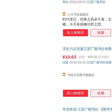
李白
/2018-09-01
/
江苏广陵书社
人天书店旗舰店
时代变迁，经典之风采不衰；文
概，今天有探幽访胜之思。
加入购物车
收藏
浮生六记沈复江苏广陵书社有限公
货,品质保障.套装单售,优惠多多
¥10.63
定价：
¥35.00
(3.04折)
沈复
/2018-03-01
/
江苏广陵书社有限
书悦文宣图书旗舰店
加入购物车
收藏
辛弃疾词 江苏广陵书社 【新华