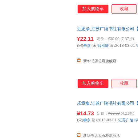
元稹
叶芝
姚锦镕
加入购物车
收藏
王镛
童心
苏辙
彭定求
毛泽东
露西·蒙
近思录,江苏广陵书社有限公司【
凌濛初
林海音
李烨
发票 多仓就近发货 85%城市次日
¥22.11
定价：
¥30.00
(7.37折)
鸠摩罗什
纪昀
顾宏义
(宋)
朱熹
,(宋)
吕祖谦
编
/2018-03-01
/
陈敬
艾米莉·勃朗特
新华书店总店旗舰店
加入购物车
收藏
乐章集,江苏广陵书社有限公司【
多仓就近发货 85%城市次日送达！
¥14.73
定价：
¥35.00
(4.21折)
(宋)
柳永
著
/2018-03-01
/
江苏广陵书
新华书店大石桥旗舰店