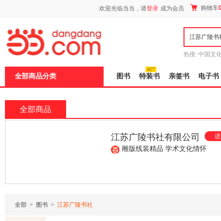
新
购物车
欢迎光临当当，请
登录
成为会员
窗
口
打
开
无
障
热搜:
中国文
碍
者从不说谎
说
全部商品分类
图书
特装书
亲签书
电子书
明
页
面,
按
全部商品
Ctrl
加
波
江苏广陵书社有限公司
进
浪
键
雕版线装精品 学术文化情怀
打
开
导
¥456.00
¥171.00
盲
模
式
全部
>
图书
>
江苏广陵书社