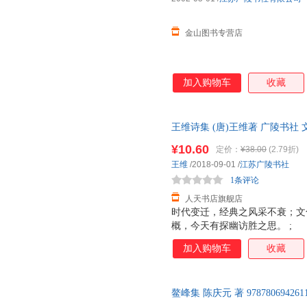
金山图书专营店
加入购物车
收藏
王维诗集 (唐)王维著 广陵书社
购咨询客服享大额优惠
¥10.60
定价：
¥38.00
(2.79折)
王维
/2018-09-01
/
江苏广陵书社
1条评论
人天书店旗舰店
时代变迁，经典之风采不衰；文
概，今天有探幽访胜之思。 ;
加入购物车
收藏
鳌峰集 陈庆元 著 97878069
售后，支持7天无理由退换】