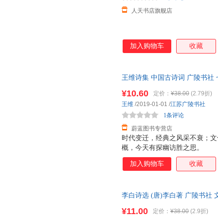
人天书店旗舰店
加入购物车
收藏
王维诗集 中国古诗词 广陵书社
¥10.60
定价：
¥38.00
(2.79折)
王维
/2019-01-01
/
江苏广陵书社
1条评论
蔚蓝图书专营店
时代变迁，经典之风采不衰；文
概，今天有探幽访胜之思。
加入购物车
收藏
李白诗选 (唐)李白著 广陵书社
购咨询客服享大额优惠
¥11.00
定价：
¥38.00
(2.9折)