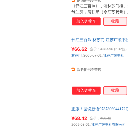
丽德图书专营店
《邗江三百吟》，清林苏门撰。林苏
号兰痴，清甘泉（今江苏扬州）
助校《四库全书》十四年，曾在
加入购物车
收藏
吟》、《续扬州竹枝词》等。《
溥撰。材溥字少紫。清甘泉陈家
咸丰二年（1852）进士，官山
邗江三百吟 林苏门 江苏广陵书
工墨梅。曾主修（同治）《即墨
服，欢迎选购！
并能反映出扬州韵文风土著作的
¥66.62
定价：
¥287.96
(2.32折)
通俗简明，颇为时人称道。正如
林苏门
/2005-07-01
/
江苏广陵书社
江三百吟》……在地方性的“竹
者，只将兴趣集中在古迹
温昕图书专营店
加入购物车
收藏
正版！世说新语978780694
图书价格为单本 如有需要请联
¥68.42
定价：
¥68.42
2009-03-01
/
江苏广陵书社有限公司