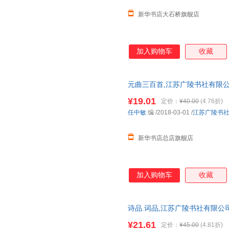
新华书店大石桥旗舰店
加入购物车
收藏
元曲三百首,江苏广陵书社有限
正规发票 多仓就近发货 85%城市
¥19.01
定价：
¥40.00
(4.76折)
任中敏
编
/2018-03-01
/
江苏广陵书
新华书店总店旗舰店
加入购物车
收藏
诗品.词品,江苏广陵书社有限公
票 多仓就近发货 85%城市次日送达
¥21.61
定价：
¥45.00
(4.81折)