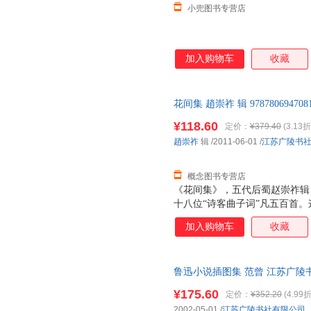
小兜图书专营店
加入购物车
收藏
花间集 趙崇祚 辑 97878069
售后，支持7天无理由退换】
¥118.60
定价：
¥379.40
(3.13折
趙崇祚
辑
/2011-06-01
/
江苏广陵书
概念图书专营店
《花间集》，五代后蜀赵崇祚辑
十八位“诗客曲子词”凡五百首。
文人词集，它不仅汇集了晚唐五
加入购物车
收藏
丽之风为文坛确立了一种新的审
间》为宗，论词以《花间》为准
鲁迅小说插图集 范曾 江苏广陵书社有
速发,可开发票
¥175.60
定价：
¥352.20
(4.99折
2002-05-01
/
江苏广陵书社有限公司