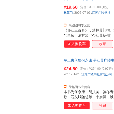
支持7天无理由退换】
¥19.68
定价：
¥198.00
(1折)
林苏门
/2005-07-01
/
江苏广陵书社
辰图图书专营店
《邗江三百吟》，清林苏门撰。林苏
号兰痴，清甘泉（今江苏扬州）
助校《四库全书》十四年，曾在
加入购物车
收藏
吟》、《续扬州竹枝词》等。《
溥撰。材溥字少紫。清甘泉陈家
咸丰二年（1852）进士，官山
平上去入集何永康 著江苏广陵书社有
工墨梅。曾主修（同治）《即墨
质量，此书为单本而非一套，电
并能反映出扬州韵文风土著作的
¥24.50
定价：
¥254.00
(0.97折)
通俗简明，颇为时人称道。正如
2011-01-01
/
江苏广陵书社有限公司
江三百吟》……在地方性的“竹
者，只将兴趣集中在古迹
荣拓图书专营店
本书为何永康、胡抗美、骆冬青
歌、石头城随想等二十余辑，以
对学习古诗文学作品的读者有一
加入购物车
收藏