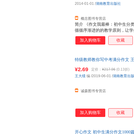
2014-01-01
/
湖南教育出版社
概念图书专营店
简介 《作文我最棒：初中生分
循循序渐进的的教学原则，让学
作方法。每一堂作文课，老师先
加入购物车
收藏
轻松活泼的课堂氛围中学到新知
为不同年级的学生积累知识提供
特级教师教你写中考满分作文 王
量，此书为单本而非一套，电子
¥2.69
定价：
¥217.96
(0.13折)
王大绩
编
/2019-06-01
/
湖南教育出
诚森图书专营店
加入购物车
收藏
开心作文 初中生满分作文1000