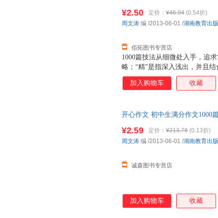
质售后，支持7天无理由退换】
¥2.50
定价：
¥46.94
(0.54折)
周文涛
编
/2013-06-01
/
湖南教育出
佰拓图书专营店
1000篇技法从细微处入手，追求
略；“精”是指深入浅出，并且结
篇范文进行思路分析，拟出结构
加入购物车
收藏
写作思路展现出来，助你快速了解
篇采用分点点评的形式，深入挖
面展现文章的亮点，方便学生汲
开心作文 初中生满分作文1000
质量，此书为单本而非一套，电
¥2.59
定价：
¥213.78
(0.13折)
周文涛
编
/2013-06-01
/
湖南教育出
诚森图书专营店
加入购物车
收藏