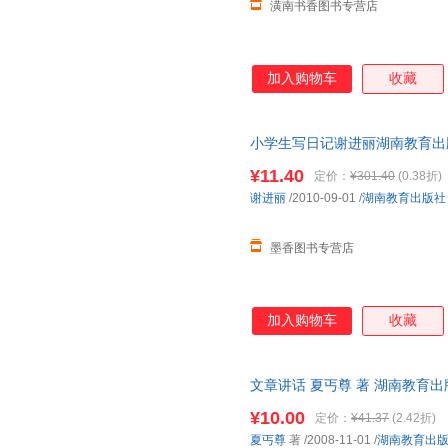
潢南书香图书专营店
加入购物车
收藏
小学生写日记谢进丽湖南教育出版社9
此书为单本而非一套，电子发票
¥11.40
定价：
¥301.40
(0.38折)
谢进丽
/2010-09-01
/
湖南教育出版社
墨香图书专营店
加入购物车
收藏
文章讲话 夏丐尊 著 湖南教育
捷，下单秒杀，欢迎选购！
¥10.00
定价：
¥41.37
(2.42折)
夏丐尊
著
/2008-11-01
/
湖南教育出