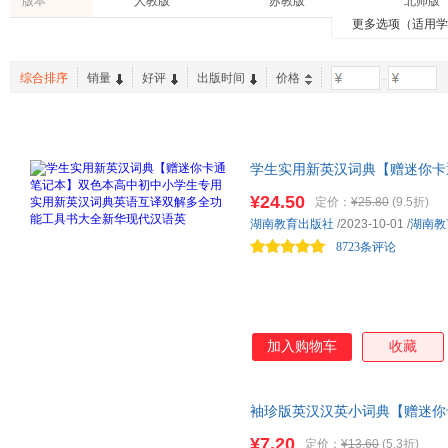
版本
人教版
苏教版
北师版
中西书局
东方出版中心
齐伟
陈玮
李好
有书至美
金版文化
美国儿
更多选项（适用
体育/运动
动漫/幽默
农业/林
外研版
人教A版
人教B版
南京大学出版社
黑龙江美术出版社
张青芬
小林丰
何怀宏
5年中考3年模拟
接力出版社
蜻蜓心
旅游/地图
中小学教科书
烹饪/美
沪科版
外语教研版
沪科教
地质出版社
沈阳出版社
未来出
伊东宽
张新峰
李燕
星火英语
中国国家地理
期末冲刺
综合排序
销量
好评
出版时间
价格
-
家庭/家居
课程
手工/DI
译林牛津版
统编版
机械工业出版社
人民教育出版社
人民邮
张贵勇
蔡天新
杨雨
启东中学作业本
轻巧夺冠
投资理财
孕产/胎教
中国和平出版社
中国劳动社会保障出版社
中国轻
吴承恩
李文林
丁丽
小甘系列
全能学练教材1+1
小学教
中国石化出版社
中国医药科技出版社
作家出
董文浩
约瑟夫·克奈尔
叶圣陶
思维导图
新课标阶梯阅读
知识集
学生实用新英汉词典【赠迷你卡
浙江人民美术出版社
浙江工商大学出版社
云南美
刘新民
施耐庵
张景中
学霸笔记
新英汉词典英语互译双解多全功
一本
一课一
¥24.50
成都地图出版社
天地出版社
定价：
¥25.80
(9.5折)
李经纬
福柯
方刚
快乐读书吧
王后雄学案
一本涂
湖南教育出版社
/2023-10-01
/
湖南教
内蒙古大学出版社
辽海出版社
江苏文
伯特兰·罗素
付小平
曹雪芹
中考45套题
解透教材
华景时
8723条评论
吉林教育出版社
吉林出版社
金艺实
儒勒·加布里埃尔·凡尔纳
严军
广州出版社
广东教育出版社
胡壮麟
王元
罗贯中
北京少年儿童出版社
华夏出版社
南海出
孟卫东
房龙
朱晓东
安徽大学出版社
山西人民出版社
广东旅
加入购物车
收藏
特奥·康普诺利
曲一线
葛兆光
星球地图出版社
浙江摄影出版社
李玉瑶
洪有理
陈默
科学普及出版社
黄河出版社
吴福辉
童喜喜
李欣
袖珍版英汉汉英小词典【赠迷你
具书籍小学初中高中大学生公务
王汶
施康强
李一鸣
¥7.20
定价：
¥13.60
(5.3折)