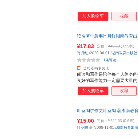
加入购物车
收藏
读名著学急事肖月红湖南教育出版社97
¥17.83
定价：
¥49.80
(3.59折)
肖月红
/2020-06-01
/
湖南教育出版社
1条评论
英典图书专营店
阅读和写作是陪伴每个人终身的
良好的写作能力一定需要大量的
纳，是积累；写作，是实践，是
加入购物车
收藏
好。本丛书创造性地将这两项技
片段进行解析，带领孩子们领会
实践当中，逐个疏通阅读与写作
叶圣陶讲作文叶圣陶 著湖南教育出版
神！
量，此书为单本而非一套，电子
¥15.00
定价：
¥252.63
(0.6折)
叶圣陶
著
/2008-11-01
/
湖南教育出