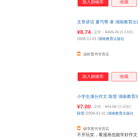
加入购物车
收藏
淮上
弃庞杂笼统的说教，在每个类别
怀德
贺树军
供极具针对性的写作参照，帮助学
戈尔丁
高健
高峰
3. 考场练兵，实战性强。本丛
凡尔纳
杜殿坤
丁慈矿
文章讲话 夏丐尊 著 湖南教育
再现考题、精讲思路等方式帮助
客服，欢迎选购！
在训练中巩固写作基础，提高自身
从玉华
程琳
陈向明
¥8.74
定价：
¥205.76
(0.43折)
在每一辑的辑页处摘取名家谈写
冰心
八路
奥斯特
2008-11-01
/
湖南教育出版社
能给学生带来极大的启发，帮助
埃德加·斯诺
好文章。
温昕图书专营店
加入购物车
收藏
小学生满分作文 陈莹 湖南教育
便捷，下单秒杀，欢迎选购！
¥7.00
定价：
¥21.00
(3.34折)
陈莹
/2009-01-01
/
湖南教育出版社
硕享图书专营店
不开玩笑，看漫画也能学好作文