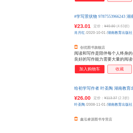
进行解析，带领孩子们领会大作
当中，逐个疏通阅读与写作之间
#学写景状物 9787553966243
¥23.01
定价：
¥49.80
(4.63折)
肖月红
/2020-10-01
/
湖南教育出版社
创优图书旗舰店
阅读和写作是陪伴每个人终身的
良好的写作能力需要大量的阅读
是积累；写作，是实践，是释放
加入购物车
收藏
本丛书创造性地将这两项技能结
进行解析，带领孩子们领会大作
当中，逐个疏通阅读与写作之间
给初学写作者 叶圣陶 湖南教育
捷，下单秒杀，欢迎选购！
¥26.00
定价：
¥113.37
(2.3折)
叶圣陶
/2008-11-01
/
湖南教育出版社
鑫泓睿源图书专营店