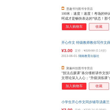
沐浴文字中美
墨趣书刊图书专营店
100米：速度！速度！考场的
呵成才是畅快表达的*状态！那
确！精确！下笔千言，离题万里
加入购物车
收藏
都会受不了你的。你看唐三藏后来
量！力量有气无力的文风怎能打
的可是铿锵有力的中国话！那几
开心作文 特级教师教你写作文薛晓倩
话…… 花样滑冰：美感！美感
旧书，保证质量，此书为单本而
西太多了，文章不美能给我留下
¥3.00
定价：
¥220.50
(0.14折)
镜子司：我美吗？ 马拉松：耐
2013-06-01
/
湖南教育出版社
发，为什么一段时间后差距会那
差距咋就这么大捏？还
聚赢科技图书专营店
“技法点拨课”条分缕析讲作文
文理论深入人心；“升级演练课
在修改中学习作文方法；“答疑
加入购物车
收藏
难点，攻克该单元的作文壁垒；
习作题目，提出高招、给出素材
小学生开心作文同步辅导汤素兰 编湖
书，保证质量，此书为单本而非