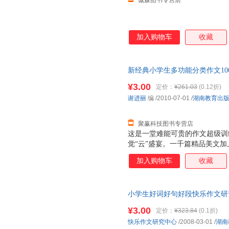
诚森图书专营店
加入购物车
收藏
新经典小学生多功能分类作文10
9787535567826 正版旧
¥3.00
定价：
¥261.03
(0.12折)
谢进丽
编
/2010-07-01
/
湖南教育出
聚赢科技图书专营店
这是一堂难能可贵的作文超级训
觉“云”盛宴。一千篇精品美文
入其中的目标设定却能让学习过
加入购物车
收藏
受。 文无定法，招无定式。一
的有效性、高可靠性和全面通用
万变的核心技法和举一反三的理
小学生好词好句好段快乐作文研究中心
所以快捷高速，是因为它将庞大
旧书，保证质量，此书为单本而
理，作文“云”目标将总目标分
¥3.00
定价：
¥323.84
(0.1折)
一次真实可感的进步。 满打满
快乐作文研究中心
/2008-03-01
/
湖南
精彩。千锤百炼满分佳作。优秀