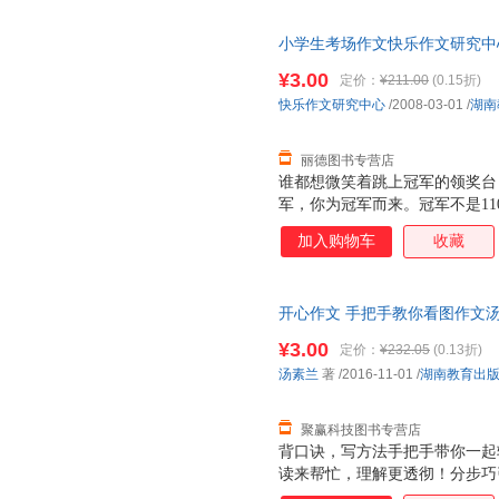
连看，满足考生的一切范文需求。
房，需砖瓦相助。丛书紧密结合
小学生考场作文快乐作文研究中心湖南
与运用》一书，其中不仅囊括了2
书，保证质量，此书为单本而非
容，还加上了古代、现代的经典
¥3.00
定价：
¥211.00
(0.15折)
极具针对性的运用示范，让考生
快乐作文研究中心
/2008-03-01
/
湖南
能力。 3.备考方法、应考方法
丽德图书专营店
谁都想微笑着跳上冠军的领奖台
军，你为冠军而来。冠军不是11
88。冠军是漫长艰苦的征程，
加入购物车
收藏
耘，科收冬藏。获得必先付出，
中的超级好友，让这付出之旅变
笑。《超级冠军》是你写作征程
开心作文 手把手教你看图作文汤素兰
有勇气不断挑战自己。快来！你
旧书，保证质量，此书为单本而
¥3.00
定价：
¥232.05
(0.13折)
汤素兰
著
/2016-11-01
/
湖南教育出
聚赢科技图书专营店
背口诀，写方法手把手带你一起
读来帮忙，理解更透彻！分步巧