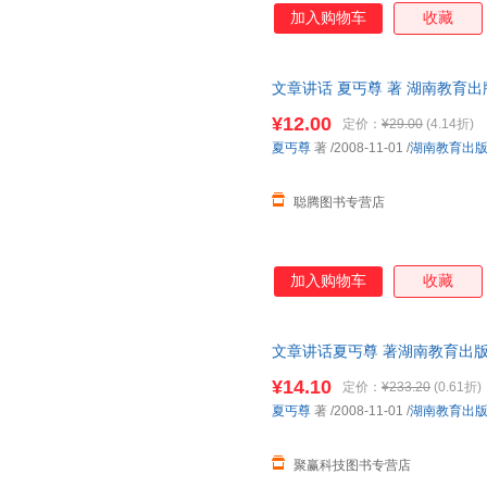
纳，是积累；写作，是实践，是
加入购物车
收藏
好。本丛书创造性地将这两项技
片段进行解析，带领孩子们领会
实践当中，逐个疏通阅读与写作
文章讲话 夏丐尊 著 湖南教育
神！
流便捷，下单秒杀，欢迎选购！
¥12.00
定价：
¥29.00
(4.14折)
夏丐尊
著
/2008-11-01
/
湖南教育出
聪腾图书专营店
加入购物车
收藏
文章讲话夏丐尊 著湖南教育出版社9
书为单本而非一套，电子发票！
¥14.10
定价：
¥233.20
(0.61折)
夏丐尊
著
/2008-11-01
/
湖南教育出
聚赢科技图书专营店