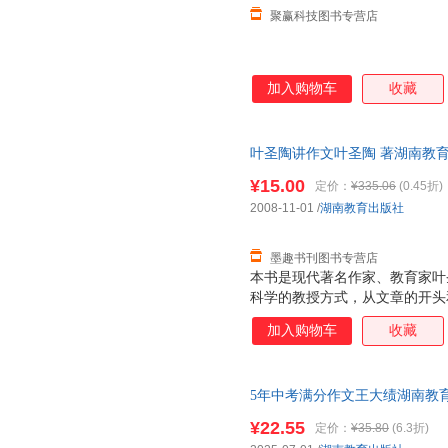
聚赢科技图书专营店
加入购物车
收藏
叶圣陶讲作文叶圣陶 著湖南教育出版
量，此书为单本而非一套，电子
¥15.00
定价：
¥335.06
(0.45折)
2008-11-01
/
湖南教育出版社
墨趣书刊图书专营店
本书是现代著名作家、教育家叶
科学的教授方式，从文章的开头
文章写作的各个方面，揭示了文
加入购物车
收藏
5年中考满分作文王大绩湖南教育出版社
¥22.55
定价：
¥35.80
(6.3折)