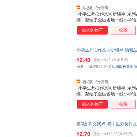
唯盛图书专营店
“小学生开心作文同步辅导”系
编，凝结了全国各地一线小学语
新《小学语文课程标准》的基础
加入购物车
收藏
学生的认知特点而编写。丛书技
创性强，是小学生课堂作文和写
套书具有以下五个突出的特点。
小学生开心作文同步辅导 汤素兰
后，支持7天无理由退换】
¥2.40
定价：
¥48.46
(0.5折)
汤素兰
编
/2012-04-01
/
湖南教育出
佰拓图书专营店
“小学生开心作文同步辅导”系
编，凝结了全国各地一线小学语
新《小学语文课程标准》的基础
加入购物车
收藏
学生的认知特点而编写。丛书技
创性强，是小学生课堂作文和写
套书具有以下五个突出的特点。
第3版 作文我棒·初中生分类作文8年
社 【速开发票，优质售后，支
¥2.70
定价：
¥118.08
(0.23折)