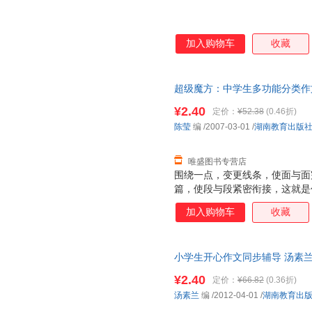
加入购物车
收藏
超级魔方：中学生多功能分类作文 陈莹
【速开发票，优质售后，支持7
¥2.40
定价：
¥52.38
(0.46折)
陈莹
编
/2007-03-01
/
湖南教育出版
唯盛图书专营店
围绕一点，变更线条，使面与面
篇，使段与段紧密衔接，这就是
受过程、欣赏结果。写作文与变
加入购物车
收藏
谋篇，文字里包含着这世间最高
级魔方》给你写作有关的“点”，
作的“面”。超级魔方，百变作文
小学生开心作文同步辅导 汤素兰 编 
发票，优质售后，支持7天无理
¥2.40
定价：
¥66.82
(0.36折)
汤素兰
编
/2012-04-01
/
湖南教育出