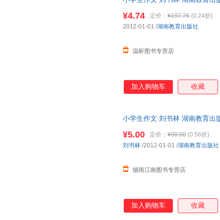
施定柔
马克·威廉姆斯
楼宇烈
客服，欢迎选购！
¥4.74
定价：
¥197.76
(0.24折)
克里斯蒂娜·涅斯特林格
丹尼·彭曼
周秉钧
2012-01-01
/
湖南教育出版社
张晨
叶永烈
杨帆
武娟
王伟
王皖强
温昕图书专营店
刘中林
林玉山
林帝浣
卡洛·科洛迪
金帆
高士其
加入购物车
收藏
陈曦
陈晖
卞毓麟
钟叔河
赵晓生
张洋
张建华
张步天
于沛
小学生作文 刘书林 湖南教育出
书为单本而非一套，电子发票！
维·比安基
王晔
斯威夫
¥5.00
定价：
¥90.00
(0.56折)
刘鹏
刘亮程
刘书林
/2012-01-01
/
湖南教育出版社
胡孝申
樊登
单墫
烟雨江南图书专营店
c.s.刘易斯
马克·吐温
莫泊桑
张力
余映潮
亚米契
夏洛蒂·勃朗特
吴兴勇
温端政
加入购物车
收藏
舒新城
沈壮海
裘克安