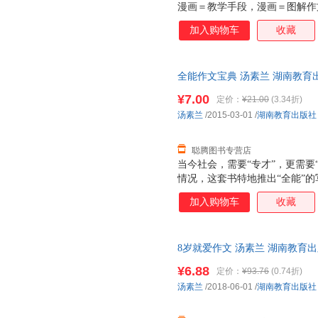
漫画＝教学手段，漫画＝图解作
文＝直抒胸臆。
加入购物车
收藏
全能作文宝典 汤素兰 湖南教育
便捷，下单秒杀，欢迎选购！
¥7.00
定价：
¥21.00
(3.34折)
汤素兰
/2015-03-01
/
湖南教育出版社
聪腾图书专营店
当今社会，需要“专才”，更需要
情况，这套书特地推出“全能”
新型写作人才。它在栏目设置上
加入购物车
收藏
面面俱到地帮助学子们攻克写作
8岁就爱作文 汤素兰 湖南教育出版社 
¥6.88
定价：
¥93.76
(0.74折)
汤素兰
/2018-06-01
/
湖南教育出版社