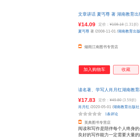
片段进行解析，带领孩子们领会
实践当中，逐个疏通阅读与写作
文章讲话 夏丐尊 著 湖南教育
神！
书为单本而非一套，电子发票！
¥14.09
定价：
¥108.18
(1.31折)
夏丐尊
著
/2008-11-01
/
湖南教育出
烟雨江南图书专营店
加入购物车
收藏
读名著、学写人肖月红湖南教育出版社9
¥17.83
定价：
¥49.80
(3.59折)
肖月红
/2020-05-01
/
湖南教育出版社
1条评论
英典图书专营店
阅读和写作是陪伴每个人终身的
良好的写作能力一定需要大量的