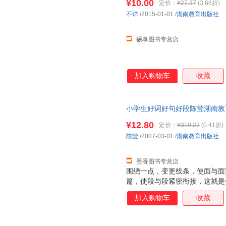
¥10.00
定价：
¥27.37
(3.66折)
不详
/2015-01-01
/
湖南教育出版社
硕享图书专营店
加入购物车
收藏
小学生好词好句好段陈莹湖南教育出版
量，此书为单本而非一套，电子
¥12.80
定价：
¥319.22
(0.41折)
陈莹
/2007-03-01
/
湖南教育出版社
墨香图书专营店
围绕一点，变更线条，使面与面
篇，使段与段紧密衔接，这就是
受过程、欣赏结果。 写作文与
加入购物车
收藏
谋篇，文字里包含着这世间高妙
魔方》给你写作有关的“点”，为
的“面”。 超级魔方，百变作文！