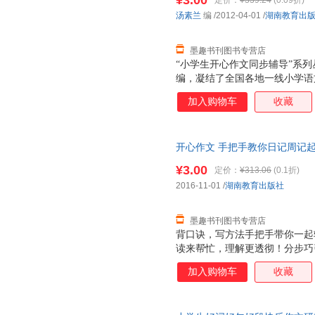
¥3.00
定价：
¥339.24
(0.09折)
汤素兰
编
/2012-04-01
/
湖南教育出
墨趣书刊图书专营店
“小学生开心作文同步辅导”系
编，凝结了全国各地一线小学语
《小学语文课程标准》的基础上
加入购物车
收藏
生的认知特点而编写。丛书技法
性强，是小学生课堂作文和写作
具有以下五个突出的特点。
开心作文 手把手教你日记周记起步 
正版旧书，保证质量，此书为单
¥3.00
定价：
¥313.06
(0.1折)
2016-11-01
/
湖南教育出版社
墨趣书刊图书专营店
背口诀，写方法手把手带你一起
读来帮忙，理解更透彻！分步巧
动！
加入购物车
收藏