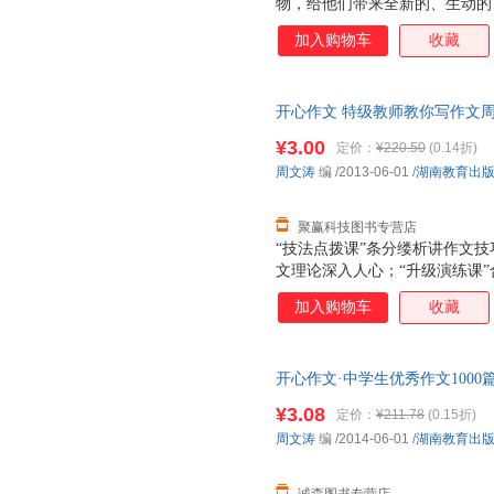
物，给他们带来全新的、生动的
在快乐中写作，承载他们对未来
加入购物车
收藏
开心作文 特级教师教你写作文周文涛
旧书，保证质量，此书为单本而
¥3.00
定价：
¥220.50
(0.14折)
周文涛
编
/2013-06-01
/
湖南教育出
聚赢科技图书专营店
“技法点拨课”条分缕析讲作文
文理论深入人心；“升级演练课
在修改中学习作文方法；“答疑
加入购物车
收藏
难点，攻克该单元的作文壁垒；
习作题目，提出高招、给出素材
开心作文·中学生优秀作文1000
质量，此书为单本而非一套，电
¥3.08
定价：
¥211.78
(0.15折)
周文涛
编
/2014-06-01
/
湖南教育出