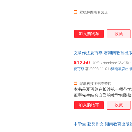
翠德林图书专营店
加入购物车
收藏
文章作法夏丏尊 著湖南教育出版社9
书为单本而非一套，电子发票！
¥12.50
定价：
¥231.60
(0.54折)
夏丏尊
著
/2008-11-01
/
湖南教育出
聚赢科技图书专营店
本书是夏丏尊在长沙第一师范学
薰宇先生结合自己的教学实践修
薰宇先生就作者应有的态度，作
加入购物车
收藏
事文，叙事文的意义，记事文和
的解析。又据不同的文体，着重
语文素养大有裨益，是一本实用
中学生 获奖作文 湖南教育出版
下单秒杀，欢迎选购！