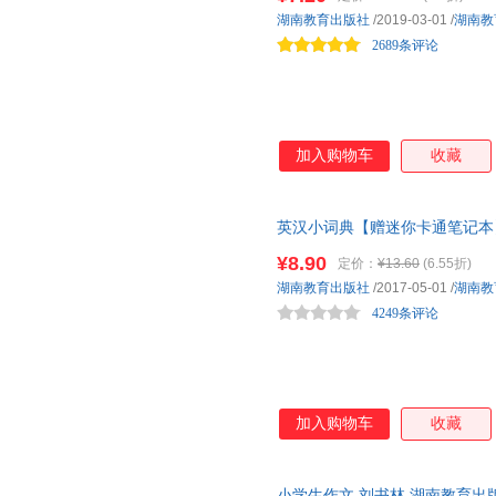
崔维燕
安野光雅
朱晓进
湖南教育出版社
/2019-03-01
/
湖南教
杨牧之
李毓佩
2689条评论
金波
钱理群
牛胜玉
刘伟
董宏猷
戴维
陈宜瑜
王建华
谈祥柏
刘树勇
加入购物车
收藏
王平
王琳
宁肯
李林
戴安娜·亨德利
张文质
英汉小词典【赠迷你卡通笔记本
林祖荣
陈书良
常立
英语小字典小学初高中学生小词
¥8.90
刘智
刘宁
金英勋
定价：
¥13.60
(6.55折)
湖南教育出版社
/2017-05-01
/
湖南教
何兆武
陈平原
张胜
4249条评论
司马迁
史密斯
尚玉昌
李晓东
李贺
金利
东尼·博赞
朱爱朝
赵燕飞
王芳
舒幼生
杰基·厄
加入购物车
收藏
张中良
依列娜·法吉恩
伊索
杨祖陶
吴庆芳
吴楚材
小学生作文 刘书林 湖南教育出