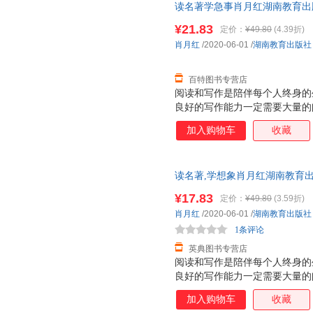
读名著学急事肖月红湖南教育出版社97
¥21.83
定价：
¥49.80
(4.39折)
肖月红
/2020-06-01
/
湖南教育出版社
百特图书专营店
阅读和写作是陪伴每个人终身的
良好的写作能力一定需要大量的
纳，是积累；写作，是实践，是
加入购物车
收藏
好。本丛书创造性地将这两项技
片段进行解析，带领孩子们领会
实践当中，逐个疏通阅读与写作
读名著,学想象肖月红湖南教育出版社9
神！
¥17.83
定价：
¥49.80
(3.59折)
肖月红
/2020-06-01
/
湖南教育出版社
1条评论
英典图书专营店
阅读和写作是陪伴每个人终身的
良好的写作能力一定需要大量的
纳，是积累；写作，是实践，是
加入购物车
收藏
好。本丛书创造性地将这两项技