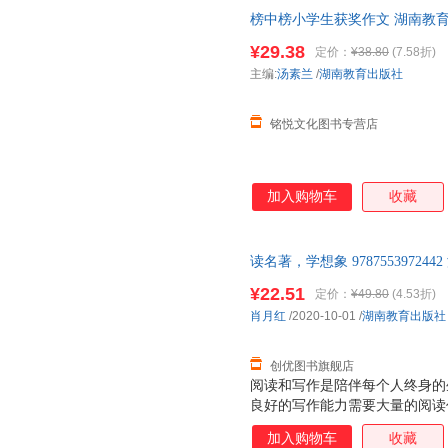
榜中榜小学生获奖作文 湖南教
¥29.38
定价：
¥38.80
(7.58折)
主编:
汤素兰
/
湖南教育出版社
铭悦文化图书专营店
加入购物车
收藏
读名著，学想象 97875539724
¥22.51
定价：
¥49.80
(4.53折)
肖月红
/2020-10-01
/
湖南教育出版社
创优图书旗舰店
阅读和写作是陪伴每个人终身的
良好的写作能力需要大量的阅读
是积累；写作，是实践，是释放
加入购物车
收藏
本丛书创造性地将这两项技能结