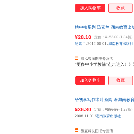
加入购物车
收藏
榜中榜系列 汤素兰 湖南教育出
下单秒杀，欢迎选购！
¥28.10
定价：
¥153.00
(1.84折)
汤素兰
/2012-08-01
/
湖南教育出版社
鑫泓睿源图书专营店
“更多中小学教辅”点击进入》》
加入购物车
收藏
给初学写作者叶圣陶 著湖南教育出版
量，此书为单本而非一套，电子
¥36.30
定价：
¥286.23
(1.27折)
2008-11-01
/
湖南教育出版社
聚赢科技图书专营店