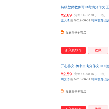
特级教师教你写中考满分作文 王
量，此书为单本而非一套，电子
¥2.69
定价：
¥212.70
(0.13折)
王大绩
编
/2019-06-01
/
湖南教育出
鼎鑫图书专营店
加入购物车
收藏
开心作文 初中生满分作文1000
质量，此书为单本而非一套，电
¥2.59
定价：
¥200.16
(0.13折)
周文涛
编
/2013-06-01
/
湖南教育出
鼎鑫图书专营店