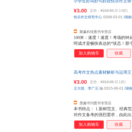
小学生好词好句好段快乐作文研究中心
旧书，保证质量，此书为单本而
¥3.00
定价：
¥220.50
(0.14折)
快乐作文研究中心
/2008-03-01
/
湖南
聚赢科技图书专营店
100米：速度！速度！考场的
呵成才是畅快表达的*状态！那
确！精确！下笔千言，离题万里
加入购物车
收藏
都会受不了你的。你看唐三藏后来
量！力量有气无力的文风怎能打
的可是铿锵有力的中国话！那几
高考作文热点素材解析与运用王
话…… 花样滑冰：美感！美感
9787535596536 正版旧
西太多了，文章不美能给我留下
¥3.00
定价：
¥313.06
(0.1折)
镜子司：我美吗？ 马拉松：耐
王大绩
、
李广元
编
/2015-06-01
/
湖
发，为什么一段时间后差距会那
差距咋就这么大捏？还
墨趣书刊图书专营店
本书特点： 1.新鲜范文、经典
对作文备考的强烈需求，由此出
《新5年中（高）考满分作文》这
加入购物车
收藏
文，提供前沿的考场资讯；后者