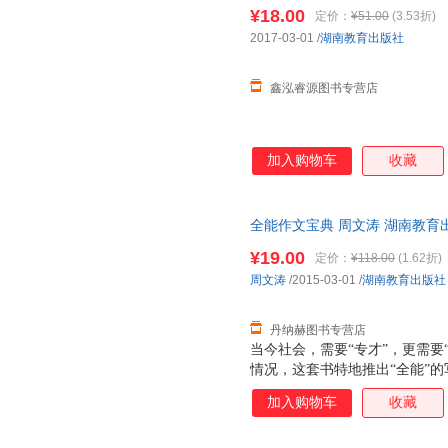
单秒杀，欢迎选购！
¥18.00
定价：
¥51.00
(3.53折)
2017-03-01
/
湖南教育出版社
鑫泓睿源图书专营店
加入购物车
收藏
全能作文宝典 周文涛 湖南教育出版社 
¥19.00
定价：
¥118.00
(1.62折)
周文涛
/2015-03-01
/
湖南教育出版社
丹纳赫图书专营店
当今社会，需要“专才”，更需要
情况，这套书特地推出“全能”
新型写作人才。它在栏目设置上
加入购物车
收藏
面面俱到地帮助学子们攻克写作