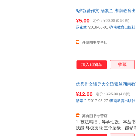
玛丽娅·格里佩
刘强
刘丽
9岁就爱作文 汤素兰 湖南教育出版社 
林海音
李军
李娟
¥5.00
定价：
¥90.00
(0.56折)
李华
金晖
弗兰克
汤素兰
/2018-06-01
/
湖南教育出版社
陈秉乾
边玉芳
大仲马
马尔克斯
朱丽
周祖谟
丹墨图书专营店
赵永华
张权
张丽丽
张剑
张华
张爱玲
杨武能
杨蔚
杨红樱
加入购物车
收藏
熊斌
谢春涛
笑江南
吴岩
温儒敏
魏效冰
优秀作文辅导大全汤素兰湖南教育出版
王焕生
王本华
汤普森
¥12.00
定价：
¥25.00
(4.8折)
苏渊雷
苏霍姆林斯基
石琴娥
汤素兰
/2017-03-27
/
湖南教育出版社
米歇尔·福柯
蒙哥马利
马德高
路易斯·卡罗尔
刘旦宅
李永新
英典图书专营店
1. 技法精细，导学性强。本丛
李晟
李然
李春林
技能 终极技能 三个层级，能
蒋军晶
黄执中
黄晓
基础，积累技能，逐步提升，斩获