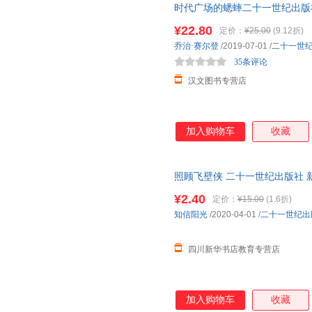
时代广场的蟋蟀二十一世纪出版社
10-12-14岁孩子适合阅读的书
¥22.80
定价：
¥25.00
(9.12折)
乔治·赛尔登
/2019-07-01
/
二十一世
35条评论
汉文图书专营店
加入购物车
收藏
照顾飞壁侠 二十一世纪出版社 
达，团购优惠咨询在线客服！
¥2.40
定价：
¥15.00
(1.6折)
知信阳光
/2020-04-01
/
二十一世纪出
四川新华书店教育专营店
加入购物车
收藏