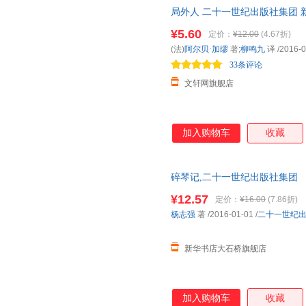
局外人 二十一世纪出版社集团 
亚米契斯
王大绩
内田麟
达，团购优惠咨询在线客服！
¥5.60
定价：
¥12.00
(4.67折)
贾磊
郝广才
弗朗西丝
(法)
阿尔贝·加缪
著;
柳鸣九
译
/2016-0
塞万提斯
刘易斯·卡罗尔
凯勒
33条评论
辛西娅·劳伦特
余治莹
王阳明
文轩网旗舰店
玛格丽特·布罗伊·格雷厄姆
韩锋
布莱恩·
徐美华
苏梅
斯威夫
胡阿祥
后藤龙二
范晓星
加入购物车
收藏
海明威
张明
伊势英
王斌
山胁恭
乔治·赛
碎琴记,二十一世纪出版社集团 
刘晓
刘海颖
焦东雨
多仓就近发货 85%城市次日送达！
¥12.57
定价：
¥16.00
(7.86折)
樊发稼
董亚楠
埃克多·
杨志强
著
/2016-01-01
/
二十一世纪
加缪
张燕
张嘉骅
王萍
王静
寺村辉
新华书店大石桥旗舰店
怀特
郭姜燕
迪迪耶
曹乃云
白薇
埃·奥·
加入购物车
收藏
王东华
托尼·罗斯
孙胜蓝