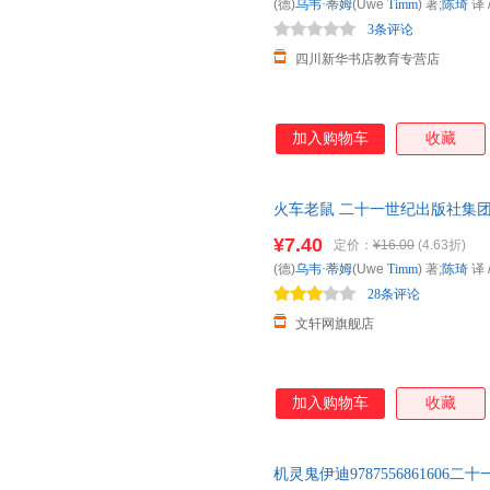
(德)
乌韦·蒂姆
(Uwe
Timm
) 著;
陈琦
译
3条评论
四川新华书店教育专营店
加入购物车
收藏
火车老鼠 二十一世纪出版社集团
日达，团购优惠咨询在线客服！
¥7.40
定价：
¥16.00
(4.63折)
(德)
乌韦·蒂姆
(Uwe
Timm
) 著;
陈琦
译
28条评论
文轩网旗舰店
加入购物车
收藏
机灵鬼伊迪978755686160