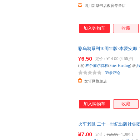
四川新华书店教育专营店
加入购物车
收藏
彩乌鸦系列10周年版?本爱安娜
就近发货，85%城市次日达，
¥6.50
定价：
¥14.00
(4.65折)
(德)
彼特·赫尔特林
(
Peter
Hartling
) 著;
39条评论
文轩网旗舰店
加入购物车
收藏
火车老鼠 二十一世纪出版社集团
日达，团购优惠咨询在线客服！
¥7.00
定价：
¥16.00
(4.38折)