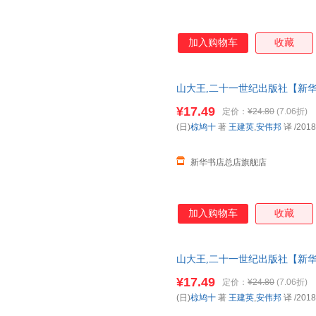
c.s.刘易斯
司汤达
朱墨
严军
亚当·雷克斯
熊大木
加入购物车
收藏
孙武
苏西·布鲁克斯
斯托夫
钱彩
梅兰妮·瓦特
刘宗慧
山大王,二十一世纪出版社【新华
李晟
李宏声
克莱尔
多仓就近发货 85%城市次日送达！
¥17.49
定价：
¥24.80
(7.06折)
嘉贝丽·文生
段立欣
丹尼丝·
(日)
椋鸠十
著
王建英
,
安伟邦
译
/2018
伯内特
白冰
小仲马
杨思帆
夏尔·佩罗
溪石
新华书店总店旗舰店
刘心武
力冈
海瑟
大村百合子
褚人获
陈阳
加入购物车
收藏
叶嘉莹
杨熹
杨默
熊春
向华
夏萌
十四阙
秦文君
玛莉·荷
山大王,二十一世纪出版社【新华
多仓就近发货 85%城市次日送达！
铃木守
拉切
金海曙
¥17.49
定价：
¥24.80
(7.06折)
戴安娜·亨德利
布莱恩·塞兹尼克
奥斯特
(日)
椋鸠十
著
王建英
,
安伟邦
译
/2018
大仲马
乔治·奥威尔
周锐