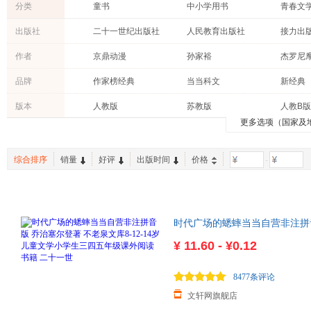
分类
童书
中小学用书
青春文
文学
考试
科普读
出版社
二十一世纪出版社
人民教育出版社
接力出
教材
艺术
计算机/
人民文学出版社
新星出版社
浙江教
作者
京鼎动漫
孙家裕
杰罗尼摩
传记
成功/励志
外语
吉林教育出版社
湖北教育出版社
八路
姜境孝
申惠英
品牌
作家榜经典
当当科文
新经典
心理学
育儿/早教
哲学/宗
中国大百科全书出版社
北京师范大学出版社
乔治·塞尔登
都基成
韩兴娥
黄冈小状元
飞乐鸟工作室
理想国
政治/军事
体育/运动
旅游/地
版本
人教版
苏教版
人教B版
吉林文史出版社
北京出版社
彭学军
迪米特尔·茵可夫
伊东宽
中信
时代华语
美国儿
更多选项（国家及
工具书
经济
管理
中华书局版
北师课标版
译林牛
武汉出版社
贵州人民出版社
董宏猷
克里斯蒂娜·涅斯特林格
麦克·格
童趣
天利38套
接力出
英文原版书
两性关系
烹饪/美
中英对照
晨光出版社
上海外语教育出版社
长江出
克利斯提昂
郑迪蔚
矢玉四
春风文艺
果麦文化
红点智
综合排序
销量
好评
出版时间
价格
-
工业技术
农业/林业
老书/收
漓江出版社
中国科学技术出版社
南方出
韩贤东
维·比安基
杨红樱
奇想国
介于手绘
小学知
课程
家庭/家居
投资理
安徽文艺出版社
山西人民出版社
沈阳出
雷欧幻像
佚名
高尔基
紫图图书
ptpress摄影客
千寻童
李毓佩
王智英
田村茂
未小读
新世界青春
凯迪克
时代广场的蟋蟀当当自营非注拼音版
克利斯提昂·艾利施
藤子·f·不二雄
蔡智敏
麦克米伦世纪
童文学小学生三四五年级课外阅
凯特·格林纳威
¥
11.60 - ¥0.12
肖定丽
迪克·布鲁纳
艾利施
国开童媒
小猛犸童书
长江新
安光玄
圣艾克苏佩里
张卡
安徒生奖
海豚绘本花园
小读客
8477条评论
王晓丹
李琳
吴承恩
宋庆龄儿童文学奖
剑桥少儿英语
Barbi
文轩网旗舰店
郑玉巧
陈俊
王一梅