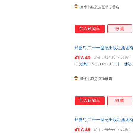
新华书店总店图书专营店
杨雪
邢培健
相野谷
威利斯
四月
塞尔玛·
刘宇清
刘安
李剑敏
加入购物车
收藏
杰克·甘托斯
黄灿
黄蓓佳
冯骥才
丰一吟
丁玲
野兽岛,二十一世纪出版社集团
朱世芳
钟煜
郑春华
新 正规发票 多仓就近发货 85%
¥17.49
张卫东
张冲
约瑟夫·
定价：
¥24.80
(7.06折)
(日)
椋鸠十
/2018-09-01
/
二十一世纪
徐敏
休谟
熊磊
王晨潇
田岛征三
市川里
新华书店总店旗舰店
李玉民
李棠佳
昆廷·布
胡健
洪应明
郭雯
费利克斯·萨尔腾
赤羽末吉
陈赛
加入购物车
收藏
周美强
张择端
张勇
肖晓
吴敬梓
王玲
野兽岛,二十一世纪出版社集团
松谷美代子
斯坦尼斯拉夫斯基
申惠恩
新 正规发票 多仓就近发货 85%
¥17.49
定价：
¥24.80
(7.06折)
马原
罗伯特·路易斯·史蒂文森
刘易斯