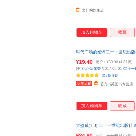
文轩网旗舰店
加入购物车
收藏
时代广场的蟋蟀二十一世纪出版
的中小学生课外阅读书籍正版当
¥19.40
定价：
¥39.90
(4.87折)
[美]
乔治·塞尔登
/2017-09-01
/
二十一
312条评论
明星店铺
艺凡书苑图书专营店
加入购物车
收藏
大盗贼(1-3) 二十一世纪出版
达，团购优惠咨询在线客服！
¥24.90
定价：
¥54.00
(4.62折)