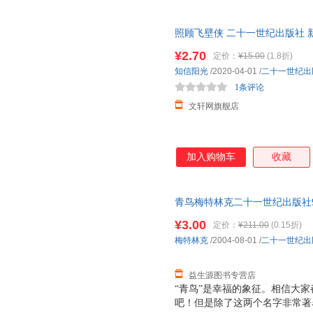
照顾飞壁侠 二十一世纪出版社 
达，团购优惠咨询在线客服！
¥2.70
定价：
¥15.00
(1.8折)
知信阳光
/2020-04-01
/
二十一世纪出
1条评论
文轩网旗舰店
加入购物车
收藏
青鸟梅特林克二十一世纪出版社978
为单本而非一套，电子发票！
¥3.00
定价：
¥211.00
(0.15折)
梅特林克
/2004-08-01
/
二十一世纪出
益生源图书专营店
“青鸟”是幸福的象征。相信大
吧！但是除了这两个名字非常著