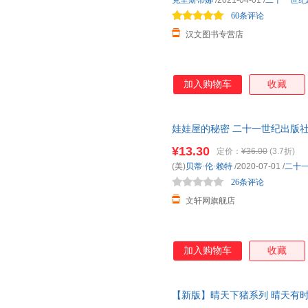
克里斯蒂娜
/2021-04-01
/
二十一世纪
60条评论
王星
卷儿
常新港
汉文图书专营店
霍利·霍比
罗伯特·罗素
杨文
热尔达·穆雷
米切尔
袁晓峰
童公佳
孙敏
加入购物车
收藏
李建军
赫姆·海恩
戈登
李渔
菲奥娜·瓦特
杨柳
娃娃屋的秘密 二十一世纪出版社
江南
鲍姆
余雷
市次日达，团购优惠咨询在线客
¥13.30
定价：
¥36.00
(3.7折)
韦苇
林少华
林静
(美)
贝蒂·伦·赖特
/2020-07-01
/
二十
虹影
陈聪
布莱恩·
26条评论
毕翠克丝·波特
杨武能
王凯
文轩网旗舰店
科洛迪
今何在
胡志远
帕特里克
枣泥
托尔斯泰
武田美穗
唐玲
加入购物车
收藏
安娜·沃克
徐霞客
汤米·狄
格日勒其木格·黑鹤
周国平
叶非夜
【新版】晴天下猪系列 晴天有时
史塔克
丰子恺
孔子