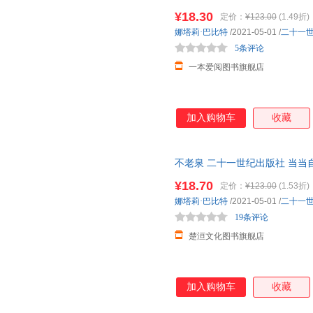
代广场的蟋蟀同系列文库文学小
¥18.30
定价：
¥123.00
(1.49折)
斯比丽
沈志红
秦好史
娜塔莉·巴比特
/2021-05-01
/
二十一
刘涤昭
梁晓声
廉惠媛
5条评论
黄石公
金圣叹
郭雯霞
一本爱阅图书旗舰店
董恒波
陈灼
伯宁罕
安东尼布朗
爱德蒙多·德·亚米契斯
艾伦·杜
朱沐
朱建军
张倩
加入购物车
收藏
吴忠豪
吴然
韦德福
孙云晓
斯凯瑞
塞尔玛
不老泉 二十一世纪出版社 当
潘英丽
迈克斯
玛格丽特
代广场的蟋蟀同系列文库文学小
¥18.70
定价：
¥123.00
(1.53折)
刘敏
刘敬余
凌濛初
娜塔莉·巴比特
/2021-05-01
/
二十一
凯瑟琳·霍拉伯德
凯利
杰克伦
19条评论
广川沙映子
顾湘
葛翠琳
楚洹文化图书旗舰店
曾参
勃朗特
周杰
赵镇琬
赵文伟
加入购物车
收藏
约翰娜
约翰·厄普代克
杨晶
吴楚材
乌尔苏娜
王甜甜