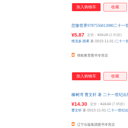
加入购物车
收藏
郭红梅
鬼谷子
顾海良
凡尔纳
大卫·麦考利
橙子
阿兰塞尔
欧·亨利
张炜
悲惨世界978755681208
卫茂平
可】 此书为单本而非一套，如
王维幸
深蓝
¥5.87
定价：
¥20.20
(2.91折)
让·亨利·法布尔
蒲松龄
罗杰·迪
维克多
,
雨果
著
/2015-11-01
/
二十一
兰迪·塞西尔
卡洛·科洛迪
吉竹伸
步非烟
彼得麦卡提
维航教育图书专营店
徐丽红
王佳
松村由
马伯庸
卢森堡
刘刚
加入购物车
收藏
李瑾雯
雷蕾
何塞·雷
法勒
杜先菊
艾斯苔
橡树湾 曹文轩 著 二十一世纪
伊莎贝尔·平
杨立新
小坂真
票 多仓就近发货
魏征
¥14.30
王华
王尔德
定价：
¥18.00
(7.95折)
曹文轩
著
/2015-11-01
/
二十一世纪
帕克
孟子
梅特林
刘春艳
梁燕
雷米·查
辽宁出版集团图书专营店
简·奥斯丁
黄耀华
广濑弦