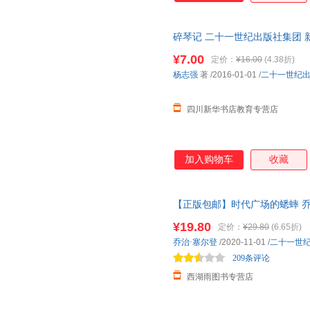
露西·蒙哥马利
李坤珊
莱曼·弗
查尔斯·舒尔茨
碎琴记 二十一世纪出版社集团 
埃琳·斯蒂德
埃·德·
达，团购优惠咨询在线客服！
于春华
薛卫民
许地山
¥7.00
定价：
¥16.00
(4.38折)
杨志强
著
/2016-01-01
/
二十一世纪
甜工厂
萨尔瓦多
麦克·莫
酒井驹子
洪有理
黑鹤
四川新华书店教育专营店
艾米
安妮宝贝
郑岩
伊妮德·布莱顿
严文井
荀振红
吴新星
司马光
手写字
加入购物车
收藏
李尧
克里斯·里德尔
克雷洛
亨廷顿
荷马
查尔斯·
【正版包邮】时代广场的蟋蟀 乔治
安·居特曼
赵婉琳
韦秀英
小学生三四五年级课外阅读书籍 
¥19.80
定价：
¥29.80
(6.65折)
王泰智
唐纳森
苏菲·布
乔治·塞尔登
/2020-11-01
/
二十一世
刘荣跃
李贺
劳伦·加
209条评论
亘理睦子
巴尔扎克
西湖雨图书专营店
赵玉晈
沃梅尔
魏莉
乔安妮·帕提斯
玛格丽特＆h.a.雷
鲁冰