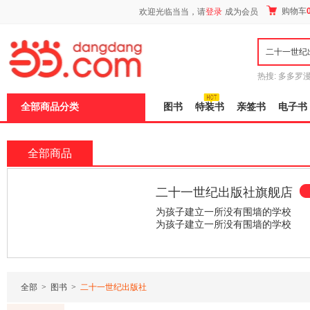
新
购物车
欢迎光临当当，请
登录
成为会员
窗
口
打
开
无
障
热搜:
多多罗
碍
传说
十日终
说
全部商品分类
图书
特装书
亲签书
电子书
明
页
面,
按
全部商品
Ctrl
加
波
二十一世纪出版社旗舰店
浪
键
为孩子建立一所没有围墙的学校
打
为孩子建立一所没有围墙的学校
开
导
¥17.28
¥259.26
¥233.00
盲
模
式
全部
>
图书
>
二十一世纪出版社