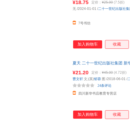
¥18.75
定价：
¥25.00
(7.5折)
无
/2024-01-01
/
二十一世纪出版社集
7号书坊
加入购物车
收藏
夏天 二十一世纪出版社集团 新
达，团购优惠咨询在线客服！
¥21.20
定价：
¥45.00
(4.72折)
曹文轩
文;(英)
郁蓉
图
/2018-06-01
/
24条评论
四川新华书店教育专营店
加入购物车
收藏