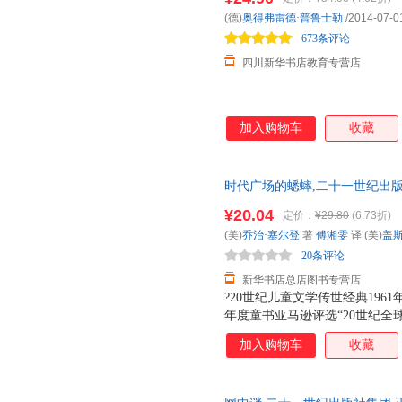
(德)
奥得弗雷德·普鲁士勒
/2014-07-0
673条评论
四川新华书店教育专营店
加入购物车
收藏
时代广场的蟋蟀,二十一世纪出
新 正规发票 多仓就近发货 85%
¥20.04
定价：
¥29.80
(6.73折)
(美)
乔治·塞尔登
著
傅湘雯
译 (美)
盖斯
20条评论
新华书店总店图书专营店
?20世纪儿童文学传世经典19
年度童书亚马逊评选“20世纪全
的“100本适合孩子阅读的精品
加入购物车
收藏
新阅读研究所发布的“中国小学
多所重点小学课外阅读推荐?风
量突破150