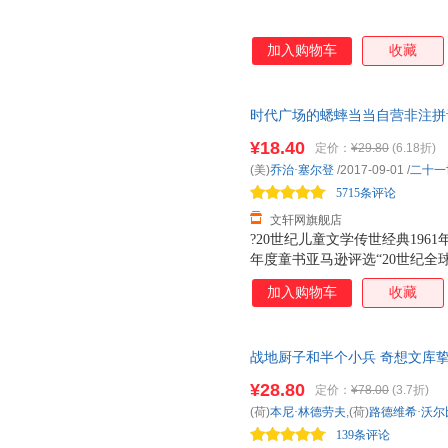
译文经典精装
中国海洋梦
彩虹岛
维吉尼亚·李·伯顿
劳拉·瓦卡罗·希格
张悦
蒲公英童书馆
爱心树童书
步印童
加入购物车
收藏
权灿好
黄宇
朱自强
乐乐趣
幼儿画报
挑战压
曹雪芹
谢荣鹏
麦克·史
王后雄学案
波波乌(BOBOWU)
手把手
松冈达英
娜塔莉·巴比特
崔海飞
时代广场的蟋蟀当当自营非注拼音版
良师三步作文
童文学小学生三四五年级课外阅
王淑芬
石川浩二
王汶
¥18.40
定价：
¥29.80
(6.18折)
货，85%城市次日达，团购优
崔维燕
叶圣陶
迪米特
(美)
乔治·塞尔登
/2017-09-01
/
二十一
克利斯提昂.约里波瓦
崔德熙
5715条评论
周龙梅
文轩网旗舰店
薛涛
保冬妮
陈伟
?20世纪儿童文学传世经典19
梅子涵
程玮
喜多村
年度童书亚马逊评选“20世纪全
沈石溪
漆仰平
金波
的“100本适合孩子阅读的精品
加入购物车
收藏
新阅读研究所发布的“中国小学
阿甲
金玧洙
张玲玲
多所重点小学课外阅读推荐?风
王雨婷
方素珍
罗晓
量突破1500万册一只来自乡野
战地厨子和半个小兵 奇想文库
的奇妙征程，告诉我们：无论生
高洪波
孙昱
安徒生
级课外阅读书籍9-12岁战地传
心灵与生活远离孤独和无助；请
¥28.80
乌苏拉·韦尔芙尔
金政郁
李天飞
定价：
¥78.00
(3.7折)
货，85%城市次日达，团购优
回望来路，这才能找到生命真正
(荷)
本尼·林德劳夫
,(荷)
路德维希·沃尔
李燕
得田之久
安英柱
139条评论
汤米·温格尔
孙慧阳
杰克·伦