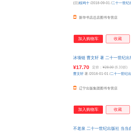
(日)
椋鸠十
/2018-09-01
/
二十一世纪
李军麇
凯特·欣德利
卡尔
吉卜林
霍夫曼
亨利·法
新华书店总店图书专营店
管桦
古田足日
二俣英
北岛
班固
巴里
加入购物车
收藏
priest
子思
朱衣
泽蒙克
袁行霈
依列娜·
徐新
谢长华
文纪子
冰项链 曹文轩 著 二十一世纪
票 多仓就近发货
王毅汉
王瑞琴
托马斯
¥17.70
定价：
¥28.00
(6.33折)
任庆莉
秋山匡
契诃夫
曹文轩
著
/2016-01-01
/
二十一世纪
末崎茂树
萝卜探长
罗杰·哈
辽宁出版集团图书专营店
李迪
乐小米
拉格洛
金斯利
简·查普曼
霍布斯
哈代
宫泽贤治
狄姆
加入购物车
收藏
安井季子
阿兰·塞尔
泰戈尔
岩村和朗
萧乾
王梦达
不老泉 二十一世纪出版社 当
田中四郎
唐·伍德
汤普森