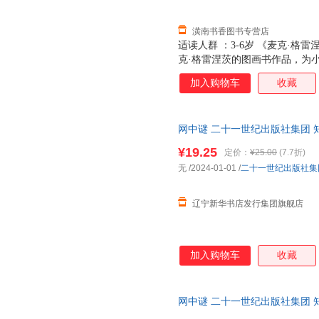
潢南书香图书专营店
适读人群 ：3-6岁 《麦克·
克·格雷涅茨的图画书作品，为
事。意境的展开妙趣横生，充满
加入购物车
收藏
喜，适合2-6岁幼儿阅读。是
网中谜 二十一世纪出版社集团 
知信阳光 编
¥19.25
定价：
¥25.00
(7.7折)
无
/2024-01-01
/
二十一世纪出版社集
辽宁新华书店发行集团旗舰店
加入购物车
收藏
网中谜 二十一世纪出版社集团 
知信阳光 编