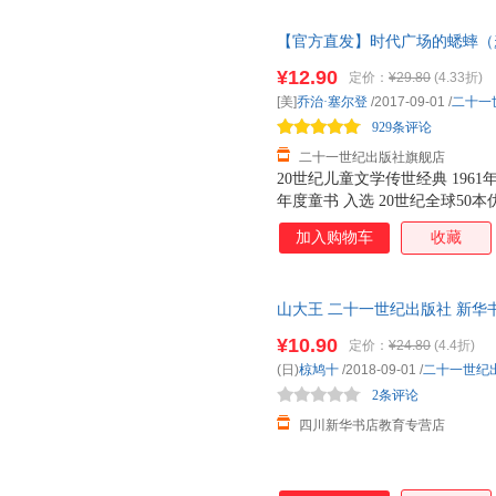
【官方直发】时代广场的蟋蟀（
伯瑞儿童文学奖银奖/全球50本
¥12.90
定价：
¥29.80
(4.33折)
[美]
乔治·塞尔登
/2017-09-01
/
二十一
929条评论
二十一世纪出版社旗舰店
20世纪儿童文学传世经典 196
年度童书 入选 20世纪全球50
合孩子阅读的精品图书 入选 中
加入购物车
收藏
儿童课堂书目，全球累计销量15
趟勇闯 世界最伟大 城市纽约
请珍视亲情与友情，它会让心灵
山大王 二十一世纪出版社 新华
给灵魂以寄托之处；请时时回望
团购优惠咨询在线客服！
¥10.90
定价：
¥24.80
(4.4折)
(日)
椋鸠十
/2018-09-01
/
二十一世纪
2条评论
四川新华书店教育专营店