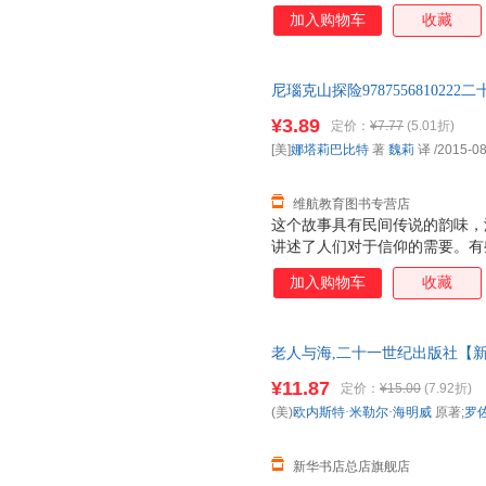
义。只有表面的“幸福”不能算
加入购物车
收藏
在“回忆之国”以及关押幽灵、疾
及描绘互者世界的“墓地”；还有
们，什么是——真正的幸福。
尼瑙克山探险97875568102
价格为单本 如有需要请联系客
¥3.89
定价：
¥7.77
(5.01折)
[美]
娜塔莉巴比特
著
魏莉
译
/2015-08
维航教育图书专营店
这个故事具有民间传说的韵味，
讲述了人们对于信仰的需要。有
大多数村民对于尼瑙克山怪兽之
加入购物车
收藏
山发现了怪兽之吼的秘密。伊甘
之吼的真相，但没有人相信他。
们享受“自得其乐”的生活来得
老人与海,二十一世纪出版社【新
择，只是看你是否愿意真相。
票 多仓就近发货 85%城市次日送达
¥11.87
定价：
¥15.00
(7.92折)
(美)
欧内斯特·米勒尔·海明威
原著;
罗
新华书店总店旗舰店