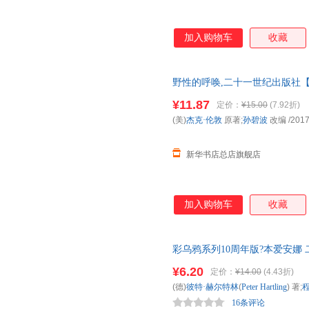
加入购物车
收藏
野性的呼唤,二十一世纪出版社【
发票 多仓就近发货 85%城市次日
¥11.87
定价：
¥15.00
(7.92折)
(美)
杰克·伦敦
原著;
孙碧波
改编
/2017
新华书店总店旗舰店
加入购物车
收藏
彩乌鸦系列10周年版?本爱安娜
就近发货，85%城市次日达，
¥6.20
定价：
¥14.00
(4.43折)
(德)
彼特·赫尔特林
(
Peter
Hartling
) 著;
16条评论