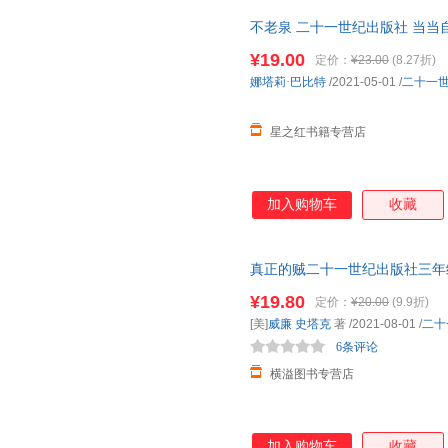
土屋麻由美
沈复
山姆·麦
不老泉 二十一世纪出版社 当
代广场的蟋蟀同系列文库文学小
乔叶
乔安娜柯尔
莫里斯·
¥19.00
定价：
¥23.00
(8.27折)
刘汀
刘锐诚
李晓平
娜塔莉·巴比特
/2021-05-01
/
二十一
海伦﹒克雷格
杰克·帕克
幾米
星之红书籍专营店
汉娜·约翰森
哈里耶特·比彻·斯托夫人
顾晓鸣
邓广铭
本·科特
安德烈·
加入购物车
收藏
真正的贼二十一世纪出版社三年
故事书时代广场的蟋蟀系列上暑
¥19.80
定价：
¥20.00
(9.9折)
[美]
威廉
史塔克
著
/2021-08-01
/
二十
6条评论
横溢图书专营店
加入购物车
收藏