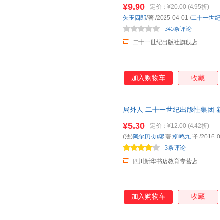
大开，爆笑连连二十一世纪出版
¥9.90
定价：
¥20.00
(4.95折)
佩吉·拉特曼
朱霞骏
李一慢
矢玉四郎
/著
/2025-04-01
/
二十一世
黄颖曌
黄河弼
郭沫若
345条评论
周兴嗣
中川宏贵
权赞镐
二十一世纪出版社旗舰店
朴京恩
姜孝境
洪汛涛
维拉.布罗斯格
骆敬敏
姬炤华
加入购物车
收藏
詹姆斯·巴里
吴晶
李毓秀
西顿
日野十成
木沽
晏菁
汤汤
刘勇
局外人 二十一世纪出版社集团 
达，团购优惠咨询在线客服！
周小霞
徐若英
王宁
¥5.30
定价：
¥12.00
(4.42折)
茅盾
马鹏浩
艾玛·杜
(法)
阿尔贝·加缪
著;
柳鸣九
译
/2016-0
3条评论
徐彬
吴颖
魏亚西
四川新华书店教育专营店
乔伊·考利
凯斯·格雷
黄丽
安东尼
森山京
乔纳森·
卡琳·谢尔勒
韩冰
二木真
加入购物车
收藏
茵可夫
王林
土井香
彼得·西斯
s.d.辛德勒
佐藤和