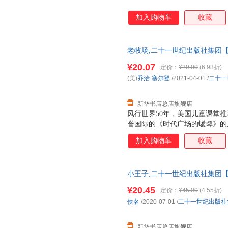
加入购物车
收藏
老牧场,二十一世纪出版社集团【
发票 多仓就近发货 85%城市次日
¥20.07
定价：
¥29.00
(6.93折)
(美)
乔治·塞尔登
/2021-04-01
/
二十一
新华书店总店旗舰店
风行世界50年，美国儿童课堂推
誉国际的《时代广场的蟋蟀》的系
文字”、精妙的插画，优雅的编
加入购物车
收藏
的心灵。这本书从蟋蟀柴斯特的
的过去、发展和未来——已经建
柴斯特和动物们为拯救老牧场和
小王子,二十一世纪出版社集团【
发票 多仓就近发货 85%城市次日
¥20.45
定价：
¥45.00
(4.55折)
佚名
/2020-07-01
/
二十一世纪出版社
新华书店总店旗舰店