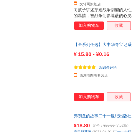
文轩网旗舰店
张天翼
莱恩·史密斯
郁蓉
向孩子讲述穿透战争阴霾的人性
马克·吐温
的温情，被战争阴影遮蔽的心灵
申慧荣
汤素兰
到，真正的战场生存智慧不是冷
沈从文
霍慧
陈梦敏
加入购物车
收藏
弃梦想和希望。这部小说选择了
叶夫格尼·m·拉乔夫
七色王国
伊林
活的日常片段，加入传奇色彩，
在讲述的魔力中看到战争的本质
松居直
前川一夫
林虹均
【全系列任选】大中华寻宝记系列1
刻，具有普世价值 作者用一段
凯瑟琳·雷纳
郑勤砚
申慧英
寻宝记新疆海南广东福建河北黑
战争爆发和结束的荒诞性书写得
¥
15.80 - ¥0.16
埃尔维·杜莱
又像一曲哀而不伤的歌，能令读
舒杭丽
朱莉娅·
战争也无法碾碎的人性之光感动
商晓娜
陈琦
麦克格
3328条评论
的作品对战场的渲染和对情
刘畅
贝特朗·圣蒂尼
威廉史
西湖雨图书专营店
麦克小奎
柯南道尔
小林丰
解旭华
渡边有一
张祖庆
加入购物车
收藏
古寄纯嗣
冰心
冰波
姜远方
陈晖
车贤镇
武娟
肯尼斯·格雷厄姆
拉斯伯
弗朗兹的故事二十一世纪出版社
课外阅读书籍二三四五六年级必
彼得·本特利
萧红
久住卓
¥18.80
定价：
¥25.00
(7.52折)
林格著湘雪译 二十一世纪出版
朱自清
涅斯特林格
林青华