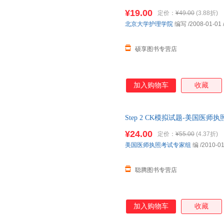
版社，【正版保证】 全国三仓
¥19.00
定价：
¥49.00
(3.88折)
北京大学护理学院
编写
/2008-01-01
硕享图书专营店
加入购物车
收藏
Step 2 CK模拟试题-美国医
京大学医学出版社【正版书】 
¥24.00
定价：
¥55.00
(4.37折)
购！
美国医师执照考试专家组
编
/2010-01
聪腾图书专营店
加入购物车
收藏