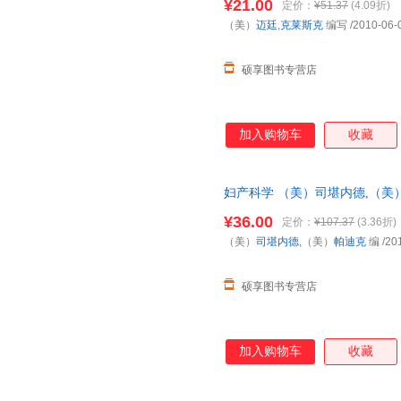
¥21.00
定价：
¥51.37
(4.09折)
（美）
迈廷
,
克莱斯克
编写
/2010-06-
硕享图书专营店
加入购物车
收藏
妇产科学 （美）司堪内德,（美
发票】 全国三仓发货，物流便
¥36.00
定价：
¥107.37
(3.36折)
（美）
司堪内德
,（美）
帕迪克
编
/20
硕享图书专营店
加入购物车
收藏