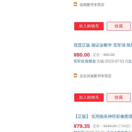
佳阅图书专营店
加入购物车
收藏
现货正版 循证诊断学 雷军强 
9787565928932
¥80.00
定价：
¥80.00
雷军强
陈耀龙
主编
/2023-07-01
/
1
北京兴海图书专营店
加入购物车
收藏
【正版】 实用痴呆神经影像图谱
9787565926143 正版图
¥79.35
定价：
¥100.00
(7.94折)