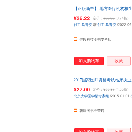
【正版新书】 地方医疗机构核生
马青变 北京大学医学出版社 97
¥26.22
定价：
¥30.00
(8.74折)
后无忧！
付卫
,
马青变
著,
付卫
,
马青变
/2022-06
佳阅科技图书专营店
加入购物车
收藏
2017国家医师资格考试临床执
专家组 北京大学医学出版社【
¥27.00
定价：
¥59.37
(4.55折)
杀，欢迎选购！
北京大学医学部专家组
/2015-01-01
/
聪腾图书专营店