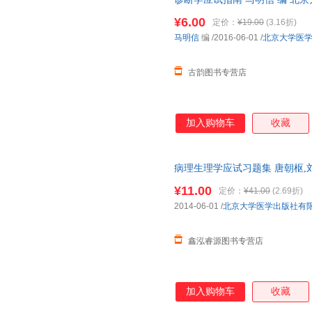
郑志忠
张旭
王旭
货，物流便捷，下单秒杀，欢迎
¥6.00
定价：
¥19.00
(3.16折)
刘丰
刘斌
丹尼尔
马明信
编
/2016-06-01
/
北京大学医
周军
徐永健
王震宇
刘维
刘军
李莉
古韵图书专营店
程书钧
陈勇
李茜
张世明
张晨
喻鹏铭
加入购物车
收藏
王军
刘洁
刘杰
何伟
陈辉
鲍勒
杨军
伍德沃德
王建安
病理生理学应试习题集 唐朝枢,
【正版】 全国三仓发货，物流
李小山
张学军
张倩
¥11.00
定价：
¥41.00
(2.69折)
刘钊
李永新
金怡
2014-06-01
/
北京大学医学出版社有
朱建军
周毅
张远
鑫泓睿源图书专营店
王建华
石远凯
乔纳森
林达
克里斯托弗
程晓明
张雪峰
张璐璐
张力
加入购物车
收藏
吴建新
王涛
王宏