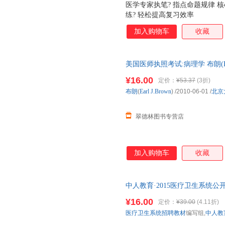
医学专家执笔? 指点命题规律 
练? 轻松提高复习效率
加入购物车
收藏
美国医师执照考试:病理学 布朗(Ea
全国三仓发货，物流便捷，下单
¥16.00
定价：
¥53.37
(3折)
布朗
(
Earl
J.Brown
)
/2010-06-01
/
北京
翠德林图书专营店
加入购物车
收藏
中人教育·2015医疗卫生系统
识 医疗卫生系统招聘教材编写组
¥16.00
定价：
¥39.00
(4.11折)
捷，下单秒杀，欢迎选购！
医疗卫生系统招聘教材
编写组,
中人教