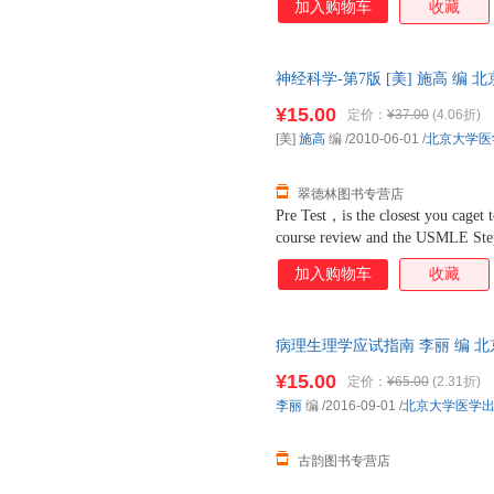
加入购物车
收藏
吴孟超
卫斯理
威廉·詹
马飞
洛克
刘艳
廖文俊
李忠
李敏
神经科学-第7版 [美] 施高 
发货，物流便捷，下单秒杀，欢
考克斯
凯利
霍华德
¥15.00
定价：
¥37.00
(4.06折)
郭伟
崔丽英
陈昕
[美]
施高
编
/2010-06-01
/
北京大学医
朱丹
郑伯承
张勇
翠德林图书专营店
王萍
王慧
邱贵兴
Pre Test，is the closest you caget t
罗纳德·米勒
罗玲
刘彦军
course review and the USMLE Ste
right questions so youll know the r
刘建
李韵
李涛
加入购物车
收藏
test.
李海峰
克里斯汀
高隽
朱沐
张燕
张晓玉
病理生理学应试指南 李丽 编 
张斌
杨玉梅
杨宝峰
发货，物流便捷，下单秒杀，欢
¥15.00
定价：
¥65.00
(2.31折)
徐波
熊晖
谢军
李丽
编
/2016-09-01
/
北京大学医学
吴华
王一川
王磊
彭吉润
墨菲
刘志华
古韵图书专营店
刘涛
刘皓
刘诚