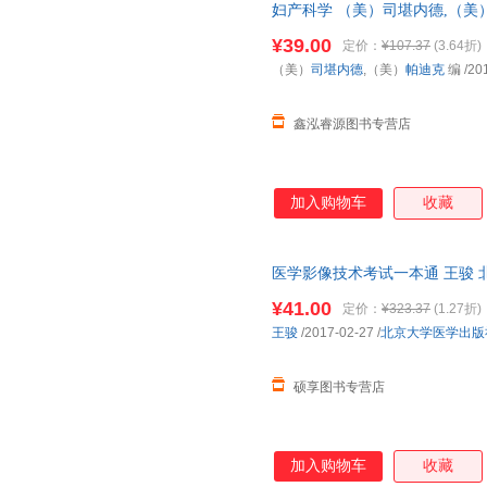
妇产科学 （美）司堪内德,（美
国三仓发货，物流便捷，下单秒
¥39.00
定价：
¥107.37
(3.64折)
（美）
司堪内德
,（美）
帕迪克
编
/20
鑫泓睿源图书专营店
加入购物车
收藏
医学影像技术考试一本通 王骏 
三仓发货，物流便捷，下单秒杀
¥41.00
定价：
¥323.37
(1.27折)
王骏
/2017-02-27
/
北京大学医学出版
硕享图书专营店
加入购物车
收藏