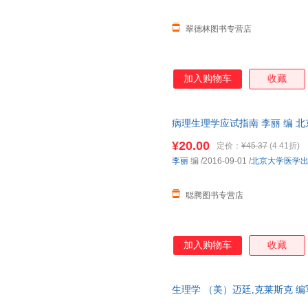
翠德林图书专营店
加入购物车
收藏
病理生理学应试指南 李丽 编 
货，物流便捷，下单秒杀，欢迎
¥20.00
定价：
¥45.37
(4.41折)
李丽
编
/2016-09-01
/
北京大学医学
聪腾图书专营店
加入购物车
收藏
生理学 （美）迈廷,克莱斯克 
三仓发货，物流便捷，下单秒杀