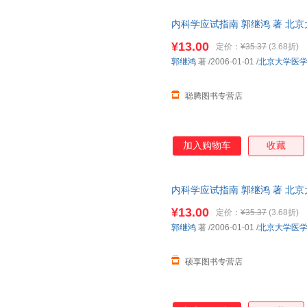
李小妹
李建军
李海燕
内科学应试指南 郭继鸿 著 北
陈晨
郑春华
约翰·凯
物流便捷，下单秒杀，欢迎选购
¥13.00
定价：
¥35.37
(3.68折)
王晟
王平
王健
郭继鸿
著
/2006-01-01
/
北京大学医
米切尔
刘宇
刘燕
贾科莫
崔国庆
陈军
聪腾图书专营店
周建华
张俊
张道龙
吴艳
王伟
王海
刘徽
李丽娟
克拉克
加入购物车
收藏
张艳
张敏
张辉
王蕾
王君
罗宾斯
内科学应试指南 郭继鸿 著 北
韩科
郭宏
傅强
物流便捷，下单秒杀，欢迎选购
¥13.00
定价：
¥35.37
(3.68折)
陈春花
艾伦·钱伯纳
朱大年
郭继鸿
著
/2006-01-01
/
北京大学医
张雅芳
王琳
王嘉
李楠
李林
卡罗尔
硕享图书专营店
陈仲强
陈忠
周玉洁
张慧
张红梅
张海涛