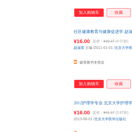
凯斯特
金有豫
姜涛
高天文
陈安民
查锡良
加入购物车
收藏
二混子
马克思
邹先彪
赵胜
张晓
张小青
社区健康教育与健康促进学 赵淑
张建新
张华
张洪
发票】 全国三仓发货，物流便
¥16.00
定价：
¥39.37
(4.07折)
约瑟夫
俞敏洪
于玲
赵淑英
主编
/2011-01-01
/
北京大学
野口悠纪雄
杨斌
严杰
邢新
吴成
王阳
硕享图书专营店
王静
王冬梅
汪洋
史景云
青山七惠
玛丽娅·
加入购物车
收藏
刘珊珊
刘丹丹
梁鸿
李青
李强
李波
凯瑟琳
2012护理学专业 北京大学护理
黄龙祥
淮上
仓发货，物流便捷，下单秒杀，
高伟
傅雷
崔香淑
¥16.00
定价：
¥41.37
(3.87折)
2013-08-01
/
北京大学医学出版社
陈琪
陈琳
鲍秀兰