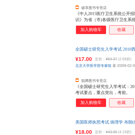
出版社
硕享图书专营店
《中人2015医疗卫生系统公开
识》为省（市)各级医疗卫生系
时俱进，由名师专家执笔，突出
加入购物车
收藏
笔，全面讲解考点； 2.囊括考
示考试新动态，使考生快速提高
每本图书配赠优题库（手机版）
全国硕士研究生入学考试:201
北京大学医学出版社【正版书】
¥17.00
定价：
¥63.37
(2.69折)
选购！
北京大学医学部专家组
著
/2009-02-
聪腾图书专营店
《全国硕士研究生入学考试：20
考试要点，重点突出，考前。
加入购物车
收藏
美国医师执照考试:病理学 布朗(Ea
保证】 全国三仓发货，物流便
¥18.00
定价：
¥43.00
(4.19折)