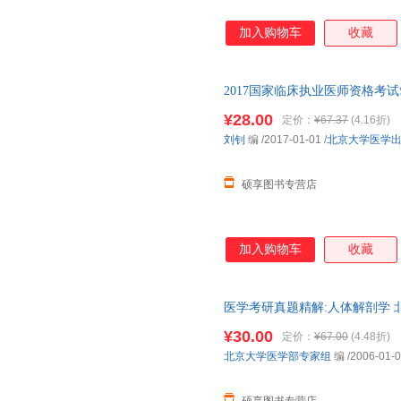
加入购物车
收藏
2017国家临床执业医师资格考
社【正版书】 全国三仓发货，
¥28.00
定价：
¥67.37
(4.16折)
刘钊
编
/2017-01-01
/
北京大学医学
硕享图书专营店
加入购物车
收藏
医学考研真题精解:人体解剖学 
社，【正版保证】 全国三仓发
¥30.00
定价：
¥67.00
(4.48折)
北京大学医学部专家组
编
/2006-01-