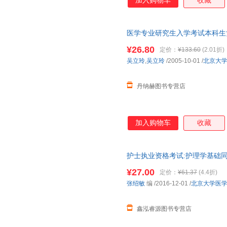
加入购物车
收藏
医学专业研究生入学考试本科生
立玲,吴立玲 北京大学医学出版社 
¥26.80
定价：
¥133.60
(2.01折)
减】
吴立玲
,
吴立玲
/2005-10-01
/
北京大
丹纳赫图书专营店
加入购物车
收藏
护士执业资格考试:护理学基础同
版书】 全国三仓发货，物流便
¥27.00
定价：
¥61.37
(4.4折)
张绍敏
编
/2016-12-01
/
北京大学医
鑫泓睿源图书专营店