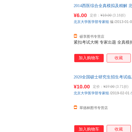
2014西医综合全真模拟及精解
社【正版保证】 全国三仓发货
¥6.00
定价：
¥19.00
(3.16折)
北京大学医学部专家组
编
/2013-01-
硕享图书专营店
紧扣考试大纲 专家出题 全真模
加入购物车
收藏
2020全国硕士研究生招生考试
家组 北京大学医学出版社【正
¥10.00
定价：
¥27.00
(3.71折)
秒杀，欢迎选购！
北京大学医学部专家组
/2019-02-01
/
翠德林图书专营店
加入购物车
收藏