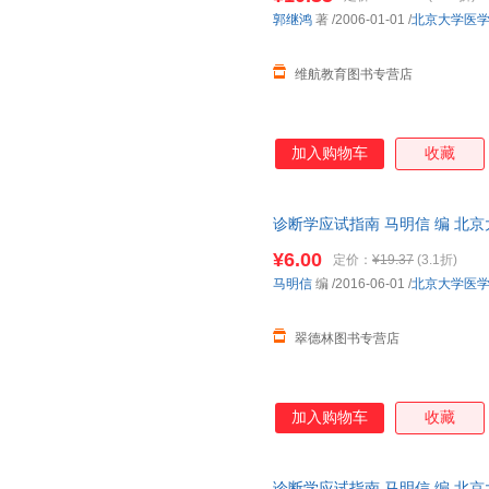
丰富而成熟的子学科，并且在方
王宁
乔纳斯
高远
郭继鸿
著
/2006-01-01
/
北京大学医
论。这本手册汇集了30多名国
李宁
唐海
贝克
维航教育图书专营店
程晓光
孙静
李睿
赵明
杨跃
徐静
林珊
江载芳
王洁
加入购物车
收藏
贺银成
傅民魁
张欣
李妍
李亚伟
李霞
诊断学应试指南 马明信 编 北
陈华
赵峻
张强
流便捷，下单秒杀，欢迎选购！
¥6.00
王猛
托马斯
林华
定价：
¥19.37
(3.1折)
马明信
编
/2016-06-01
/
北京大学医
陈海滨
徐韬
王巍
田野
孙燕
苏海
翠德林图书专营店
杨柳
万远廉
宋华
刘婷
李颖
黎晓新
熊利泽
王炜
史密斯
加入购物车
收藏
李忠杰
李英华
黄珊珊
曾因明
周英
王斌
诊断学应试指南 马明信 编 北