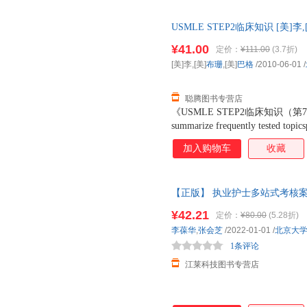
ratings of Step 2 CK review resour
USMLE STEP2临床知识 [美
版书】 全国三仓发货，物流便
¥41.00
定价：
¥111.00
(3.7折)
[美]李,[美]
布珊
,[美]
巴格
/2010-06-01
/
聪腾图书专营店
《USMLE STEP2临床知识（第7版）》T
summarize frequently tested topics
students who passed 120+photograp
加入购物车
收藏
full-color clinical images Rapid 
ratings of Step 2 CK review resour
【正版】 执业护士多站式考核案
9787565925740
¥42.21
定价：
¥80.00
(5.28折)
李葆华
,
张会芝
/2022-01-01
/
北京大
1条评论
江莱科技图书专营店