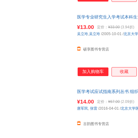
医学专业研究生入学考试本科生
立玲,吴立玲 北京大学医学出版
¥13.00
定价：
¥33.00
(3.94折)
单秒杀，欢迎选购！
吴立玲
,
吴立玲
/2005-10-01
/
北京大
硕享图书专营店
加入购物车
收藏
医学考试应试指南系列丛书:组织
医学出版社【正版】 全国三仓
¥14.00
定价：
¥67.00
(2.09折)
唐军民
,
张雷
/2016-04-01
/
北京大学
古韵图书专营店