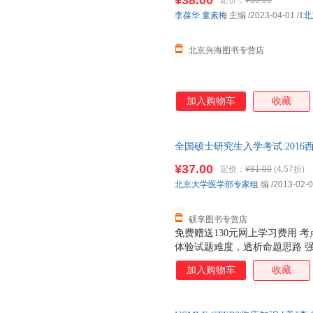
¥38.00
定价：
¥38.00
李葆华
童素梅
主编
/2023-04-01
/
1
北京兴海图书专营店
加入购物车
收藏
全国硕士研究生入学考试:201
北京大学医学出版社，【正版保
¥37.00
定价：
¥81.00
(4.57折)
欢迎选购！
北京大学医学部专家组
编
/2013-02-
硕享图书专营店
免费赠送130元网上学习费用 
体验试题难度，透析命题思路 
加入购物车
收藏