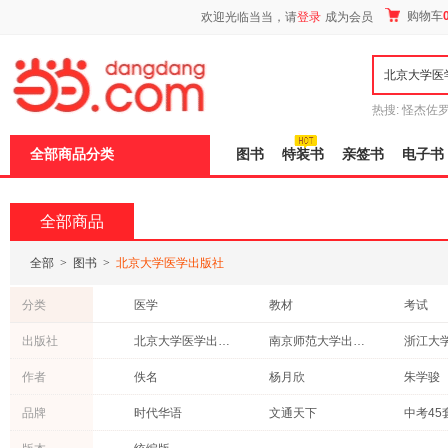
新
购物车
欢迎光临当当，请
登录
成为会员
窗
口
打
开
无
障
热搜:
怪杰佐
碍
谎
吾辈如神
说
全部商品分类
图书
特装书
亲签书
电子书
明
页
面,
按
全部商品
Ctrl
加
波
全部
>
图书
>
北京大学医学出版社
浪
键
分类
医学
教材
考试
打
开
文学
社会科学
中小学
出版社
北京大学医学出版社
南京师范大学出版社
浙江大
导
历史
科普读物
传记
盲
西藏人民出版社
中西书局
作者
佚名
杨月欣
朱学骏
模
工业技术
童书
建筑
式
浙江教育出版社
天津人民出版社
唐佩福
胡大一
张卫光
品牌
时代华语
文通天下
中考45
时尚/美妆
小说
古籍
天津科学技术出版社
接力出版社
汕头大
陆林
张伟
王荣福
管理
成功/励志
育儿/早