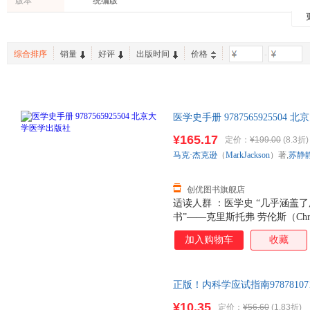
版本
统编版
新疆青少年出版社
科学技术文献出版社
黄山书
王杉
王辰
李蓉
农业/林业
哲学/宗教
政治/军
人民教育出版社
世界图书出版公司
于欣
刘玉村
李航
工具书
两性关系
孕产/胎
中国电力出版社
中国国际广播出版社
中国石
姚景鹏
张雷
张帆
综合排序
销量
好评
出版时间
价格
-
手工/DIY
动漫/幽默
旅游/地
中信出版社
北京理工大学出版社
黄宇光
马歇尔
李若瑜
英文原版书
老书/收藏
陕西人民教育出版社
山东省地图出版社
山东教
王宇
黄真
田伟
百花洲文艺出版社
南京大学出版社
延边大
徐红
张静
王茜
医学史手册 978756592550
黑龙江教育出版社
郑州大学出版社
刘君
王欣
李文志
理由退货让您购物无忧
¥165.17
广东教育出版社
北京科学技术出版社
定价：
¥199.00
(8.3折)
贾建平
马骏
李鹏
马克·杰克逊
（
MarkJackson
）著,
苏静
安徽大学出版社
山西人民出版社
崇文书
张建中
侠名
陈娟
贵州人民出版社
王海燕
俞光岩
回允中
创优图书旗舰店
吕国荣
适读人群 ：医学史 “几乎涵盖
李松
李泉
书”——克里斯托弗 劳伦斯（Chris
王俊
严仲瑜
王倩
“这些文章兼具指导性、描述性
加入购物车
收藏
杨勇
卢世璧
李英
中所采取的丰富多样的方法、智慧
Bynum）《柳叶刀》 最近二
刘平
胡玲
韩启德
新性研究，对关键主题和问题予
王骏
吕冬
詹姆斯
正版！内科学应试指南978781
和未来的研究议程 海量的注释
票】 图书价格为单本 如有需要
杨慧霞
各地医学史的丰富性和多样性。
夏恩兰
汤普森
¥10.35
定价：
¥56.60
(1.83折)