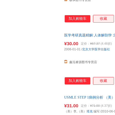
硕享图书专营店
加入购物车
收藏
医学考研真题精解:人体解剖学 
社【正版】 全国三仓发货，物
¥30.00
定价：
¥67.37
(4.46折)
2006-01-01
/
北京大学医学出版社
鑫泓睿源图书专营店
加入购物车
收藏
USMLE STEP 1病例分析 
【正版】 全国三仓发货，物流
¥31.00
定价：
¥71.00
(4.37折)
（美）李,（美）
塔克
编写
/2010-06-