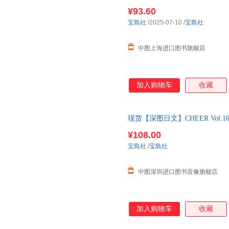
簡単おいしいレモン酢
¥93.60
宝島社
/2025-07-10
/
宝島社
中图上海进口图书旗舰店
加入购物车
收藏
现货【深图日文】CHEER Vol.
流明星杂志 日本原版进口 正版
¥108.00
宝島社
/
宝島社
中图深圳进口图书音像旗舰店
加入购物车
收藏