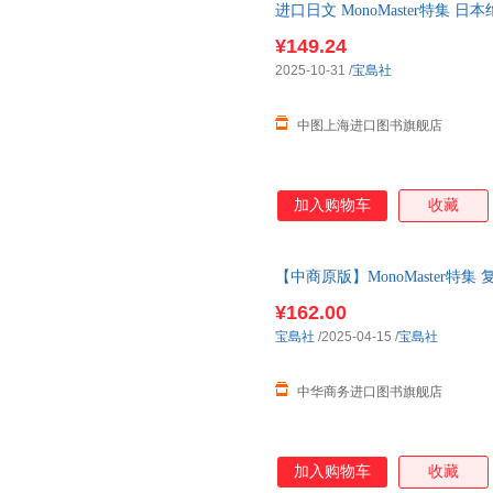
进口日文 MonoMaster特集 日
編集 心に残るおいしさ! 絶
¥149.24
2025-10-31
/
宝島社
中图上海进口图书旗舰店
加入购物车
收藏
【中商原版】MonoMaster特集 
編集 ヴィンテージTシャツ バ
¥162.00
宝島社
/2025-04-15
/
宝島社
中华商务进口图书旗舰店
加入购物车
收藏