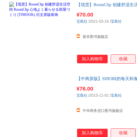
【现货】RoomClip 创建舒适生
り (TJMOOK) 日文原版装饰 
¥70.00
宝島社
/2021-03-16
/
宝島社
善本图书旗舰店
加入购物车
收藏
【中商原版】SHIORI的每天和食
¥76.00
宝島社
/2015-11-01
/
宝島社
中华商务进口图书旗舰店
加入购物车
收藏