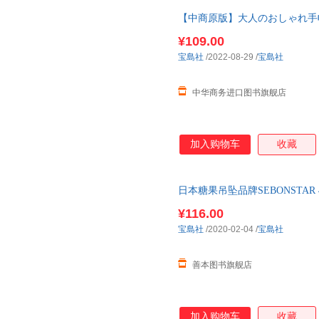
【中商原版】大人のおしゃれ手
自由的我用大人的室内装饰 日
¥109.00
宝島社
/2022-08-29
/
宝島社
中华商务进口图书旗舰店
加入购物车
收藏
日本糖果吊坠品牌SEBONSTAR 
PRODUCTS 现货图书24小时发
¥116.00
宝島社
/2020-02-04
/
宝島社
善本图书旗舰店
加入购物车
收藏