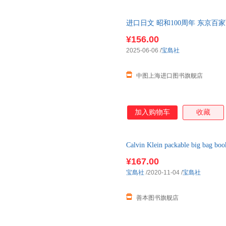
进口日文 昭和100周年 东京百
ストラン100名店
¥156.00
2025-06-06
/
宝島社
中图上海进口图书旗舰店
加入购物车
收藏
Calvin Klein packable b
单品 产品 现货图书24小时发货
¥167.00
宝島社
/2020-11-04
/
宝島社
善本图书旗舰店