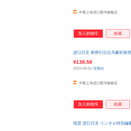
中图上海进口图书旗舰店
加入购物车
收藏
进口日文 厨师们引以为豪的厨房
手の台所道具じまん
¥138.58
2025-08-01
/
宝島社
中图上海进口图书旗舰店
加入购物车
收藏
现货 进口日文 リンネル特別編