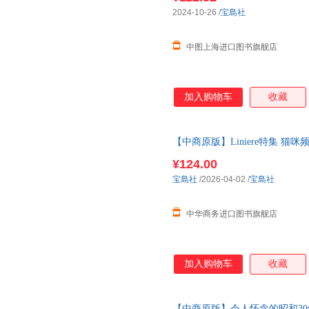
2024-10-26
/
宝島社
中图上海进口图书旗舰店
加入购物车
收藏
【中商原版】Liniere特集 
韩 リンネル特別編集 にゃんネ
¥124.00
宝島社
/2026-04-02
/
宝島社
中华商务进口图书旗舰店
加入购物车
收藏
【中商原版】令人怀念的昭和30