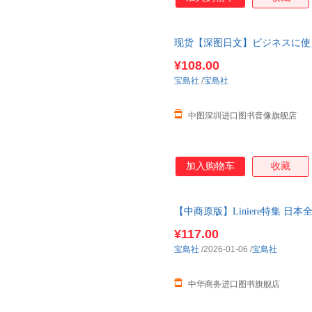
现货【深图日文】ビジネスに使え
战略笔记 日本原装进口 正版书
¥108.00
宝島社
/
宝島社
中图深圳进口图书音像旗舰店
加入购物车
收藏
【中商原版】Liniere特集 
リンネル特別編集 日本全国か
¥117.00
宝島社
/2026-01-06
/
宝島社
中华商务进口图书旗舰店