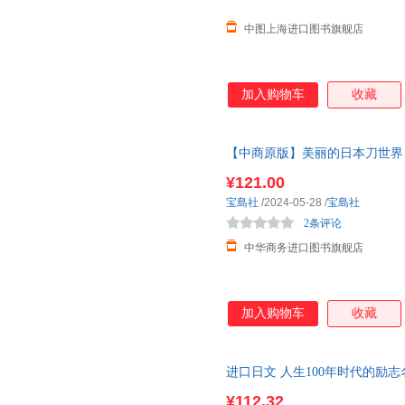
中图上海进口图书旗舰店
加入购物车
收藏
【中商原版】美丽的日本刀世界 
の世界
¥121.00
宝島社
/2024-05-28
/
宝島社
2条评论
中华商务进口图书旗舰店
加入购物车
收藏
进口日文 人生100年时代的励志
¥112.32