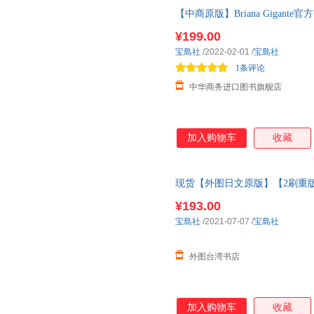
【中商原版】Briana Gigante官
Giganteのアクリルカ
¥199.00
宝島社
/2022-02-01
/
宝島社
1条评论
中华商务进口图书旗舰店
加入购物车
收藏
现货【外图日文原版】【2刷重版】CIL
¥193.00
宝島社
/2021-07-07
/
宝島社
外图台湾书店
加入购物车
收藏