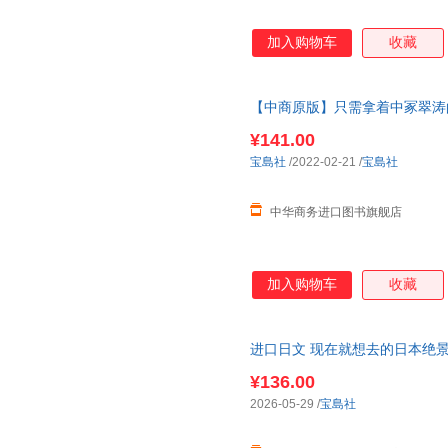
加入购物车
收藏
【中商原版】只需拿着中冢翠涛
怪癖 美字笔 日文原版 进口艺术
¥141.00
宝島社
/2022-02-21
/
宝島社
中华商务进口图书旗舰店
加入购物车
收藏
进口日文 现在就想去的日本绝景
¥136.00
2026-05-29
/
宝島社