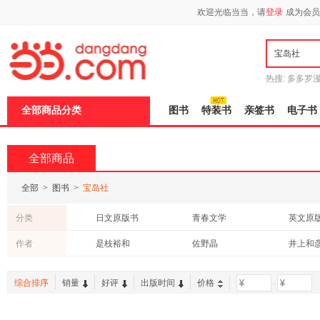
欢迎光临当当，请
登录
成为会员
热搜:
多多罗
传说
十日终
全部商品分类
图书
特装书
亲签书
电子书
全部商品
全部
>
图书
>
宝岛社
分类
日文原版书
青春文学
英文原
小说
老书/收藏
文学
作者
是枝裕和
佐野晶
井上和
港台圖書
综合排序
销量
好评
出版时间
价格
-