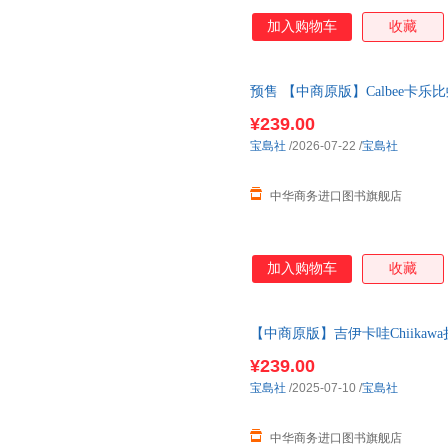
加入购物车
收藏
预售 【中商原版】Calbee卡乐比
っぱえびせん FANBOOK 12月
¥239.00
宝島社
/2026-07-22
/
宝島社
中华商务进口图书旗舰店
加入购物车
收藏
【中商原版】吉伊卡哇Chiika
テーブルBOOK
¥239.00
宝島社
/2025-07-10
/
宝島社
中华商务进口图书旗舰店