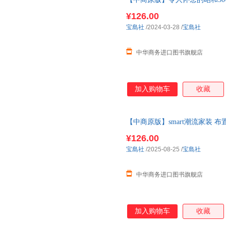
百科
¥126.00
宝島社
/2024-03-28
/
宝島社
中华商务进口图书旗舰店
加入购物车
收藏
【中商原版】smart潮流家装 布
インテリア 僕の好きな部屋 ベ
¥126.00
宝島社
/2025-08-25
/
宝島社
中华商务进口图书旗舰店
加入购物车
收藏