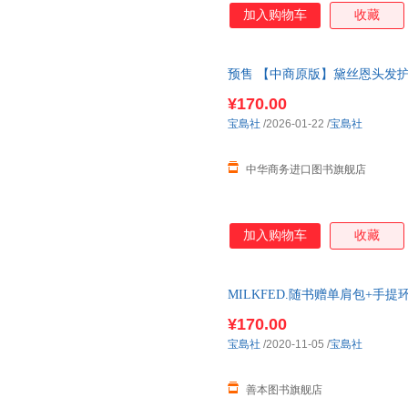
加入购物车
收藏
预售 【中商原版】黛丝恩头发护
原版日韩 Diane SPECIAL HA
¥170.00
宝島社
/2026-01-22
/
宝島社
中华商务进口图书旗舰店
加入购物车
收藏
MILKFED.随书赠单肩包+手提环保袋
BOOK 日本原版进口 现货图书
¥170.00
宝島社
/2020-11-05
/
宝島社
善本图书旗舰店