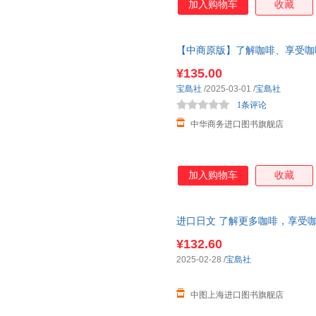
加入购物车
收藏
【中商原版】了解咖啡、享受咖啡
知る、愉しむ
¥135.00
宝島社
/2025-03-01
/
宝島社
1条评论
中华商务进口图书旗舰店
加入购物车
收藏
进口日文 了解更多咖啡，享受
¥132.60
2025-02-28
/
宝島社
中图上海进口图书旗舰店