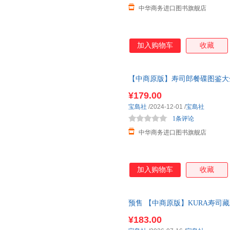
中华商务进口图书旗舰店
加入购物车
收藏
【中商原版】寿司郎餐碟图鉴大全
でスシロー すし皿BOOK
¥179.00
宝島社
/2024-12-01
/
宝島社
1条评论
中华商务进口图书旗舰店
加入购物车
收藏
预售 【中商原版】KURA寿司
日韩 くら寿司 公式お皿＆湯呑み
¥183.00