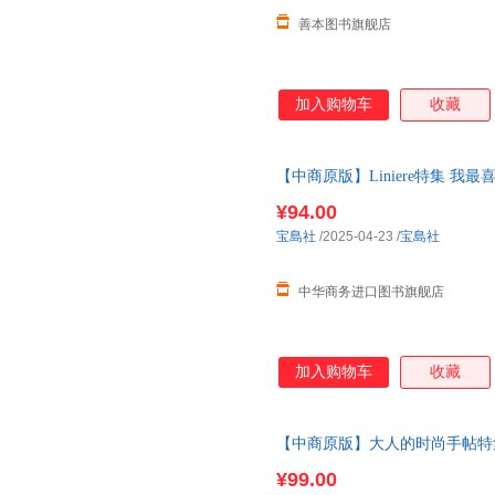
善本图书旗舰店
加入购物车
收藏
【中商原版】Liniere特集 
集 私の好きな喫茶店
¥94.00
宝島社
/2025-04-23
/
宝島社
中华商务进口图书旗舰店
加入购物车
收藏
【中商原版】大人的时尚手帖特集
帖特別編集 しあわせな食卓と 
¥99.00