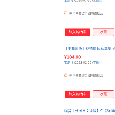
宝島社
/2026-07-16
/
宝島社
中华商务进口图书旗舰店
加入购物车
收藏
【中商原版】林拓磨1st写真集 谁也
Book 誰も知らないボク
¥184.00
宝島社
/2022-02-25
/
宝島社
中华商务进口图书旗舰店
加入购物车
收藏
现货【外图日文原版】\"【2刷重版】