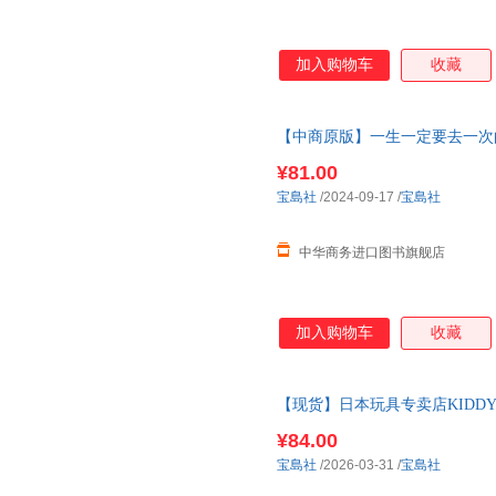
加入购物车
收藏
【中商原版】一生一定要去一次的
行きたい温泉100選 新装版
¥81.00
宝島社
/2024-09-17
/
宝島社
中华商务进口图书旗舰店
加入购物车
收藏
【现货】日本玩具专卖店KIDDY LA
文原版生活 善本图书 现货图书
¥84.00
宝島社
/2026-03-31
/
宝島社