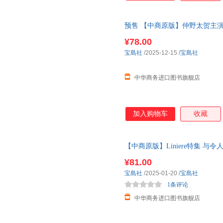
预售 【中商原版】仲野太贺主演
个时代 日文原版日韩 大河ドラマ
¥78.00
宝島社
/2025-12-15
/
宝島社
中华商务进口图书旗舰店
加入购物车
收藏
【中商原版】Liniere特集 
ル特別編集 選ぶ、使う、直す、
¥81.00
宝島社
/2025-01-20
/
宝島社
1条评论
中华商务进口图书旗舰店