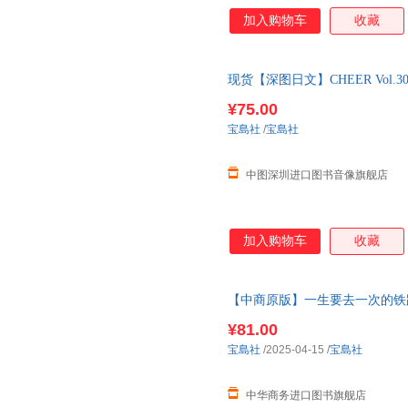
加入购物车
收藏
现货【深图日文】CHEER Vol.3
口 正版书
¥75.00
宝島社
/
宝島社
中图深圳进口图书音像旗舰店
加入购物车
收藏
【中商原版】一生要去一次的铁
い 鉄道の絶景
¥81.00
宝島社
/2025-04-15
/
宝島社
中华商务进口图书旗舰店