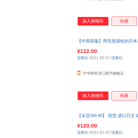
加入购物车
收藏
【中商原版】用毛笔描绘的日本
の動物たち
¥122.00
宝島社
/2021-05-31
/
宝島社
中华商务进口图书旗舰店
加入购物车
收藏
【全店300-80】 现货 进口日文 
づくり
¥120.00
宝島社
/2021-02-22
/
宝島社