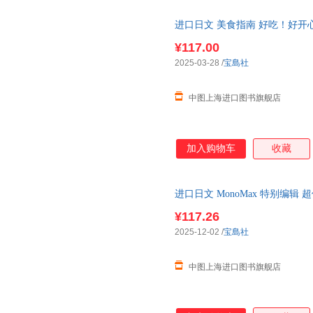
进口日文 美食指南 好吃！好开心
京駅最新ガイド
¥117.00
2025-03-28
/
宝島社
中图上海进口图书旗舰店
加入购物车
收藏
进口日文 MonoMax 特别编辑 超值
編集 神コスパの日用品20
¥117.26
2025-12-02
/
宝島社
中图上海进口图书旗舰店