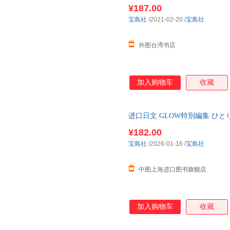
SQUEEZE BOOK\"
¥187.00
宝島社
/2021-02-20
/
宝島社
外图台湾书店
加入购物车
收藏
进口日文 GLOW特別編集 ひとり
息指南书
¥182.00
宝島社
/2026-01-16
/
宝島社
中图上海进口图书旗舰店
加入购物车
收藏