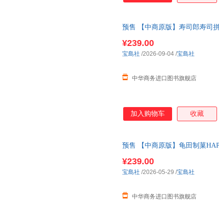
预售 【中商原版】寿司郎寿司拼
でスシロー すしパズル＆すし皿B
¥239.00
宝島社
/2026-09-04
/
宝島社
中华商务进口图书旗舰店
加入购物车
收藏
预售 【中商原版】龟田制菓HAP
版日韩 HAPPY TURN ツイて
¥239.00
宝島社
/2026-05-29
/
宝島社
中华商务进口图书旗舰店