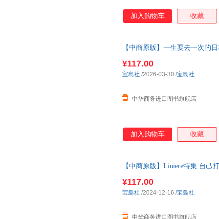
加入购物车
收藏
【中商原版】一生要去一次的日本
度は行きたい 日本の絶景 春 
¥117.00
宝島社
/2026-03-30
/
宝島社
中华商务进口图书旗舰店
加入购物车
收藏
【中商原版】Liniere特集 
ル特別編集 小さな家の 素敵な
¥117.00
宝島社
/2024-12-16
/
宝島社
中华商务进口图书旗舰店