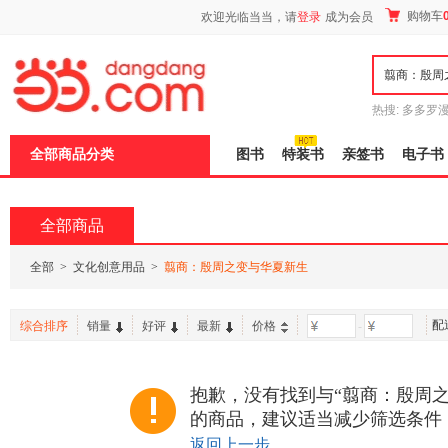
新
购物车
欢迎光临当当，请
登录
成为会员
窗
口
打
开
无
障
热搜:
多多罗
碍
传说
十日终
说
全部商品分类
图书
特装书
亲签书
电子书
明
页
面,
按
全部商品
Ctrl
加
波
全部
>
文化创意用品
>
翦商：殷周之变与华夏新生
浪
键
打
配
综合排序
销量
好评
最新
价格
-
开
导
盲
模
抱歉，没有找到与“翦商：殷周之
式
的商品，建议适当减少筛选条件
返回上一步