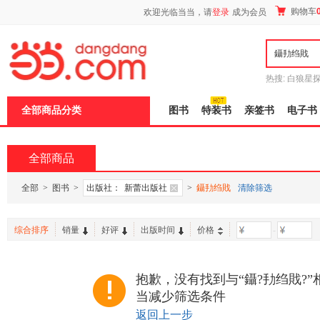
新
购物车
欢迎光临当当，请
登录
成为会员
窗
口
打
开
无
障
热搜:
白狼星
碍
师3
重建秦
说
全部商品分类
图书
特装书
亲签书
电子书
明
页
面,
按
全部商品
Ctrl
加
波
全部
>
图书
>
出版社：
新蕾出版社
>
鑷劧绉戝
清除筛选
浪
键
打
综合排序
销量
好评
出版时间
价格
-
开
导
盲
模
抱歉，没有找到与“鑷?劧绉戝?
式
当减少筛选条件
返回上一步