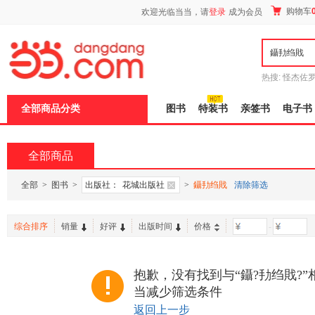
新
购物车
欢迎光临当当，请
登录
成为会员
窗
口
打
开
无
障
热搜:
怪杰佐
碍
谎
吾辈如神
说
全部商品分类
图书
特装书
亲签书
电子书
明
页
面,
按
全部商品
Ctrl
加
波
全部
>
图书
>
出版社：
花城出版社
>
鑷劧绉戝
清除筛选
浪
键
打
综合排序
销量
好评
出版时间
价格
-
开
导
盲
模
抱歉，没有找到与“鑷?劧绉戝?
式
当减少筛选条件
返回上一步