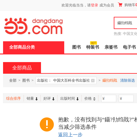
新
购物车
欢迎光临当当，请
登录
成为会员
窗
口
打
开
无
障
热搜:
中国文
碍
者从不说谎
说
全部商品分类
图书
特装书
亲签书
电子书
明
页
面,
按
全部商品
Ctrl
加
波
全部
>
图书
>
出版社：
中国大百科全书出版社
>
鑷劧绉戝
清除筛选
浪
键
打
综合排序
销量
好评
出版时间
价格
-
开
导
盲
模
抱歉，没有找到与“鑷?劧绉戝?
式
当减少筛选条件
返回上一步