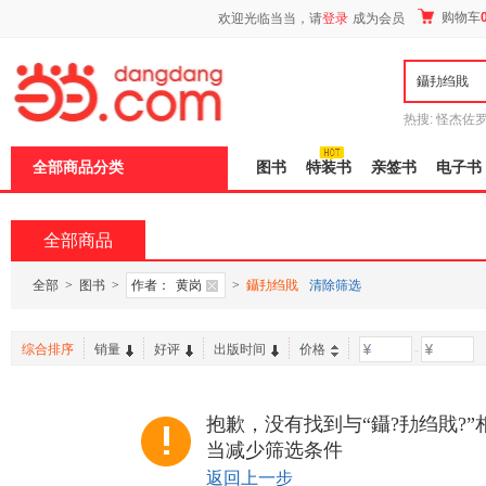
新
购物车
欢迎光临当当，请
登录
成为会员
窗
口
打
开
无
障
热搜:
怪杰佐
碍
谎
吾辈如神
说
全部商品分类
图书
特装书
亲签书
电子书
明
页
面,
按
全部商品
Ctrl
加
波
全部
>
图书
>
作者：
黄岗
>
鑷劧绉戝
清除筛选
浪
键
打
综合排序
销量
好评
出版时间
价格
-
开
导
盲
模
抱歉，没有找到与“鑷?劧绉戝?
式
当减少筛选条件
返回上一步