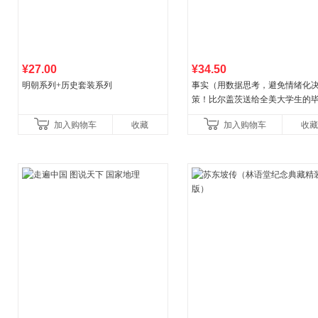
¥27.00
¥34.50
明朝系列+历史套装系列
事实（用数据思考，避免情绪化
策！比尔盖茨送给全美大学生的
礼物！比尔盖茨逢人就推荐的热
加入购物车
收藏
加入购物车
收藏
书！）读客经管文库