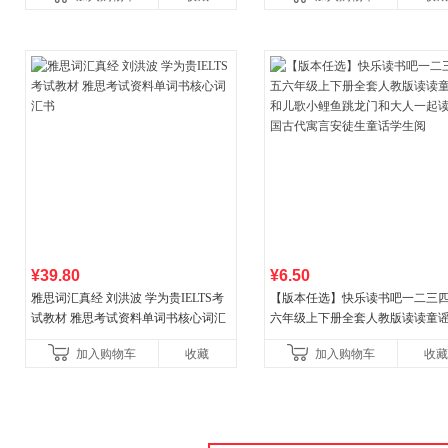
¥39.80
¥6.50
雅思词汇真经 刘洪波 学为贵IELTS考
【版本任选】快乐读书吧一二三
试教材 雅思考试资料单词书核心词汇
六年级上下册全套人教版读读童
书
儿歌小鲤鱼跳龙门和大人一起读
加入购物车
收藏
加入购物车
收藏
古代寓言安徒生童话学生阅