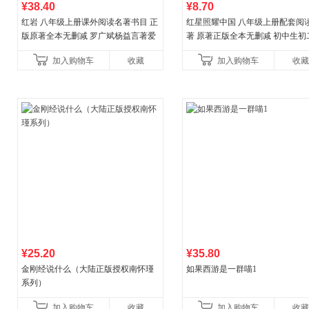
¥38.40
¥8.70
红岩 八年级上册课外阅读名著书目 正
红星照耀中国 八年级上册配套阅
版原著全本无删减 罗广斌杨益言著爱
著 原著正版全本无删减 初中生初
国主义红色经典书籍初中生课外书中
外阅读
加入购物车
收藏
加入购物车
收藏
国青年出版社
¥25.20
¥35.80
金刚经说什么（大陆正版授权南怀瑾
如果西游是一群喵1
系列）
加入购物车
收藏
加入购物车
收藏