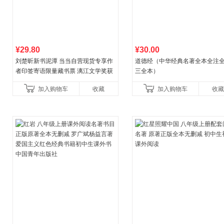
¥29.80
¥30.00
刘楚昕新书泥潭 当当自营现货专享作
道德经（中华经典名著全本全注全
者印签寄语限量藏书票 漓江文学奖获
三全本）
奖作品 现货充足下单优先发货 当当自
加入购物车
收藏
加入购物车
收藏
营