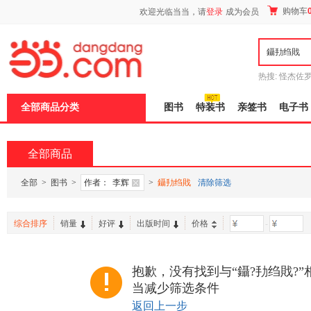
新
购物车
欢迎光临当当，请
登录
成为会员
窗
口
打
开
无
障
热搜:
怪杰佐
碍
谎
吾辈如神
说
全部商品分类
图书
特装书
亲签书
电子书
明
页
面,
按
全部商品
Ctrl
加
波
全部
>
图书
>
作者：
李辉
>
鑷劧绉戝
清除筛选
浪
键
打
综合排序
销量
好评
出版时间
价格
-
开
导
盲
模
抱歉，没有找到与“鑷?劧绉戝?
式
当减少筛选条件
返回上一步