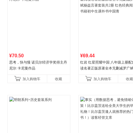
¥70.50
¥69.44
思考，快与慢 诺贝尔经济学奖得主丹
红岩 红星照耀中国 八年级上册配
尼尔·卡尼曼作品
读名著正版原著全本无删减罗广
益言著套装共2册 红色经典阅读书
加入购物车
收藏
加入购物车
收藏
初中生课外书中国青