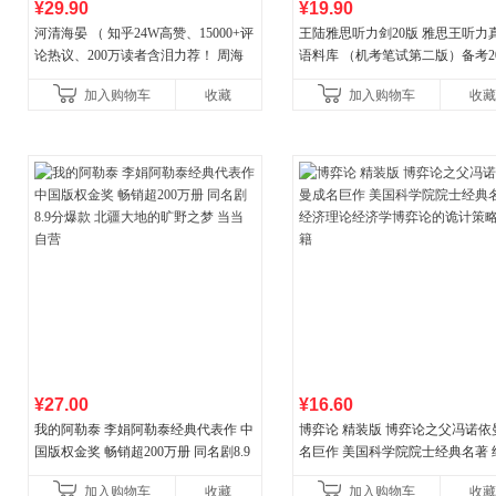
¥29.90
¥19.90
河清海晏 （ 知乎24W高赞、15000+评
王陆雅思听力剑20版 雅思王听力
论热议、200万读者含泪力荐！ 周海
语料库 （机考笔试第二版）备考20
晏，你去守护世间的海晏河清，我来
年新版领跑雅思听力IELTS听力
加入购物车
收藏
加入购物车
收藏
守护你！
新增在
¥27.00
¥16.60
我的阿勒泰 李娟阿勒泰经典代表作 中
博弈论 精装版 博弈论之父冯诺依
国版权金奖 畅销超200万册 同名剧8.9
名巨作 美国科学院院士经典名著 
分爆款 北疆大地的旷野之梦 当当自营
理论经济学博弈论的诡计策略书
加入购物车
收藏
加入购物车
收藏