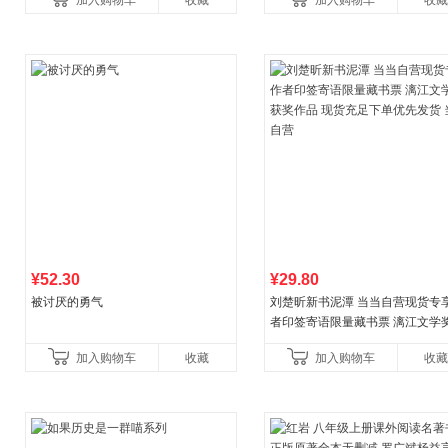
加入购物车
收藏
加入购物车
收藏
养好品质，发现快
比你听说的还要
¥52.30
¥29.80
被讨厌的勇气
刘楚昕新书泥潭 当当自营现货专
者印签寄语限量藏书票 漓江文学
奖作品 现货充足下单优先发货 当
加入购物车
收藏
加入购物车
收藏
营