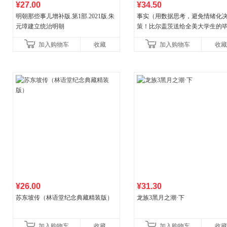
¥27.00
¥34.50
明朝那些事儿增补版.第1部.2021版.朱
事实（用数据思考，避免情绪化
元璋建立统治明朝
策！比尔盖茨送给全美大学生的
礼物！比尔盖茨逢人就推荐的热
加入购物车
收藏
加入购物车
收藏
书！）读客经管文库
¥26.00
¥31.30
苏东坡传（林语堂纪念典藏精装版）
龙族3黑月之潮·下
加入购物车
收藏
加入购物车
收藏