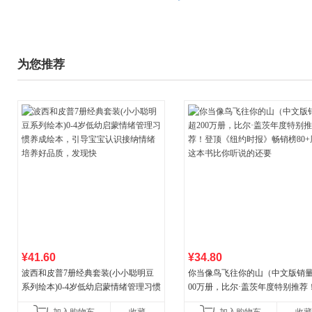
为您推荐
¥41.60
¥34.80
波西和皮普7册经典套装(小小聪明豆
你当像鸟飞往你的山（中文版销量
系列绘本)0-4岁低幼启蒙情绪管理习惯
00万册，比尔·盖茨年度特别推荐
养成绘本，引导宝宝认识接纳情绪培
顶《纽约时报》畅销榜80+周，这