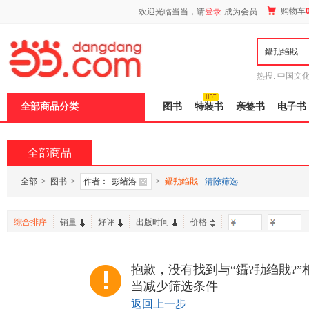
新
购物车
欢迎光临当当，请
登录
成为会员
窗
口
打
开
无
障
热搜:
中国文
碍
者从不说谎
说
全部商品分类
图书
特装书
亲签书
电子书
明
页
面,
按
全部商品
Ctrl
加
波
全部
>
图书
>
作者：
彭绪洛
>
鑷劧绉戝
清除筛选
浪
键
打
综合排序
销量
好评
出版时间
价格
-
开
导
盲
模
抱歉，没有找到与“鑷?劧绉戝?
式
当减少筛选条件
返回上一步