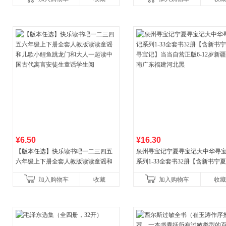
¥6.50
¥16.30
【版本任选】快乐读书吧一二三四五
泉州寻宝记宁夏寻宝记大中华寻
六年级上下册全套人教版读读童谣和
系列1-33全套书32册【含新书宁
儿歌小鲤鱼跳龙门和大人一起读中国
宝记】当当自营正版6-12岁新疆
加入购物车
收藏
加入购物车
收藏
古代寓言安徒生童话学生阅
广东福建河北黑