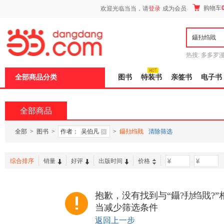
新
购物车
欢迎光临当当，请
登录
成为会员
窗
口
打
开
无
障
热搜:
多多罗
碍
传说
十日终
说
全部商品分类
图书
特装书
亲签书
电子书
明
页
面,
按
全部商品
Ctrl
加
波
全部
>
图书
>
作者：
吴伯凡
>
鑷劧绉戝
清除筛选
浪
键
打
综合排序
销量
好评
出版时间
价格
-
开
导
盲
模
抱歉，没有找到与“鑷?劧绉戝?
式
当减少筛选条件
返回上一步