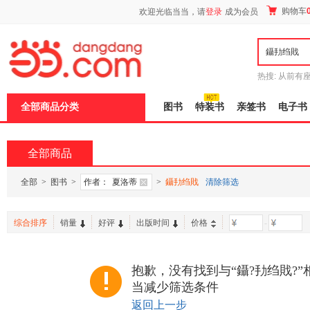
新
购物车
欢迎光临当当，请
登录
成为会员
窗
口
打
开
无
障
热搜:
从前有
碍
五种时间
9
说
全部商品分类
图书
特装书
亲签书
电子书
明
页
面,
按
全部商品
Ctrl
加
波
全部
>
图书
>
作者：
夏洛蒂
>
鑷劧绉戝
清除筛选
浪
键
打
综合排序
销量
好评
出版时间
价格
-
开
导
盲
模
抱歉，没有找到与“鑷?劧绉戝?
式
当减少筛选条件
返回上一步