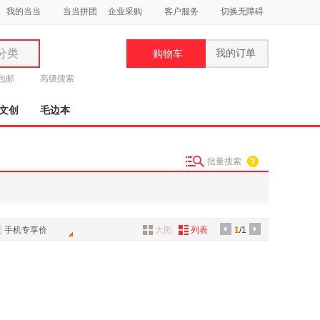
我的当当
当当拼团
企业采购
客户服务
切换无障碍
分类
我的订单
购物车
类
元包邮
高级搜索
文创
毛边本
批量搜索
妆
品
饰
手机专享价
大图
列表
1
/1
鞋
用
饰