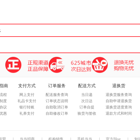
箱包皮
手表饰
运动户
汽车用
食品
手机通
数码影
电脑办
大家电
家用电
指南
支付方式
订单服务
配送方式
退换货
流程
网上支付
配送服务查询
当日递
退换货服务查询
制度
礼品卡支付
订单状态说明
次日达
自助申请退换货
协议
银行转账
自助取消订单
订单自提
退换货进度查询
优惠
礼券支付
自助修改订单
验货与签收
退款方式和时间
联盟
|
当当招商
|
机构销售
|
手机当当
|
官方Blog
|
知