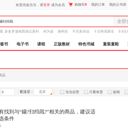
购物车
0
我的订单
我的云书房
欢迎光临当当，请
登录
成为会员
全部
全部分
搜:
多多罗漫画西游记系列
何为道
南明史
不完美传说
十日终焉新生
9.9
尾品汇
图书
签书
电子书
课程
正版教材
特色书城
童装童鞋
电子书
音像
影视
时尚美
商品
母婴用
玩具
配送至：
北京
孕婴服
当当自营
只看有货
促销
童装童
特卖
预售
入驻商家
家居日
有找到与“鑷?劧绉戝?”相关的商品，建议适
家具装
选条件
服装
步
鞋