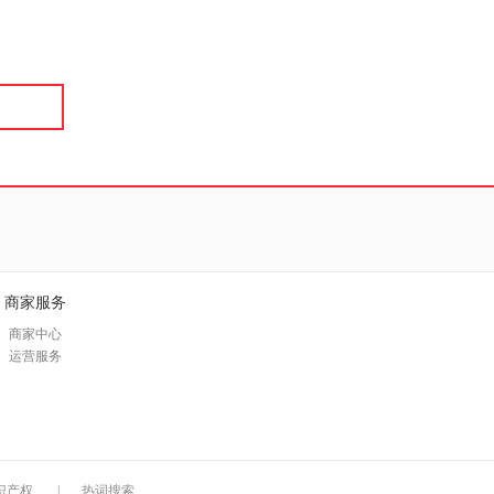
具
品
外
品
讯
音
公
器
商家服务
商家中心
运营服务
识产权
|
热词搜索