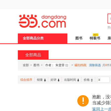
新
窗
口
打
开
无
障
热
碍
说
全部商品分类
图书
特装书
亲
明
页
面,
按
全部商品
Ctrl
加
波
全部
>
图书
>
作者：
朱雯霏
>
鑷劧绉戝
清除筛选
共
0
件
浪
键
打
综合排序
销量
好评
出版时间
价格
-
开
导
盲
模
抱歉，没
式
当减少筛
返回上一