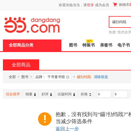
新
购物车
欢迎光临当当，请
登录
成为会员
窗
口
打
开
无
障
热搜:
怪杰佐
碍
谎
吾辈如神
说
全部商品分类
图书
特装书
亲签书
电子书
明
页
面,
按
全部商品
Ctrl
加
波
全部
>
图书
>
品牌：
千寻童书馆
>
鑷劧绉戝
清除筛选
浪
键
打
综合排序
销量
好评
出版时间
价格
-
开
导
盲
模
抱歉，没有找到与“鑷?劧绉戝?
式
当减少筛选条件
返回上一步