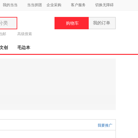
我的当当
当当拼团
企业采购
客户服务
切换无障碍
分类
我的订单
购物车
类
元包邮
高级搜索
文创
毛边本
妆
品
饰
鞋
用
饰
我要推广