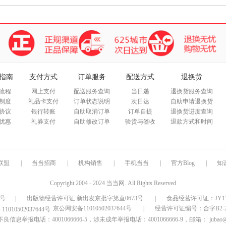
箱包皮
手表饰
运动户
汽车用
食品
手机通
指南
支付方式
订单服务
配送方式
退换货
数码影
流程
网上支付
配送服务查询
当日递
退换货服务查询
电脑办
制度
礼品卡支付
订单状态说明
次日达
自助申请退换货
大家电
协议
银行转账
自助取消订单
订单自提
退换货进度查询
家用电
优惠
礼券支付
自助修改订单
验货与签收
退款方式和时间
联盟
|
当当招商
|
机构销售
|
手机当当
|
官方Blog
|
知
Copyright 2004 - 2024 当当网. All Rights Reserved
9号
|
出版物经营许可证 新出发京批字第直0673号
|
食品经营许可证：JY1110
京公网安备11010502037644号
|
经营许可证编号：合字B2-20
信息举报电话：4001066666-5，涉未成年举报电话：4001066666-9，邮箱：
jubao