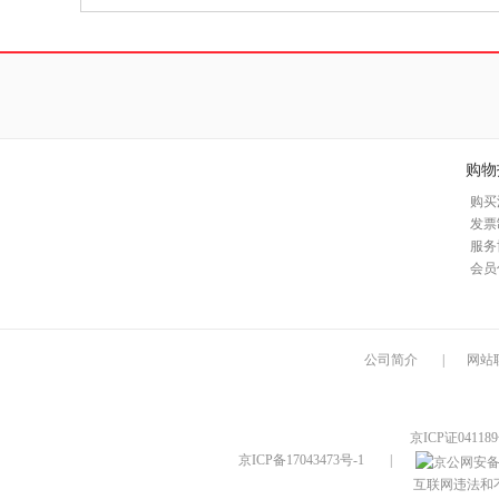
购物
购买
发票
服务
会员
公司简介
|
网站
京ICP证04118
京ICP备17043473号-1
|
互联网违法和不良