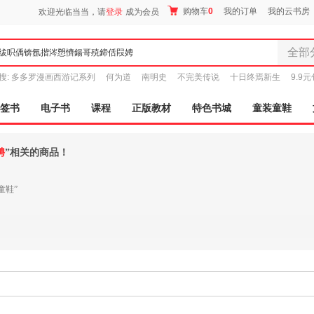
购物车
0
我的订单
我的云书房
欢迎光临当当，请
登录
成为会员
全部
全部分
搜:
多多罗漫画西游记系列
何为道
南明史
不完美传说
十日终焉新生
9.9
尾品汇
图书
签书
电子书
课程
正版教材
特色书城
童装童鞋
电子书
音像
娉
”相关的商品！
影视
时尚美
童鞋”
母婴用
玩具
孕婴服
童装童
家居日
家具装
服装
鞋