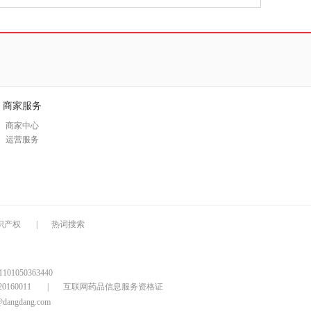
具
品
外
品
讯
商家服务
音
商家中心
公
运营服务
器
识产权
|
热词搜索
1050363440
160011
|
互联网药品信息服务资格证
@dangdang.com