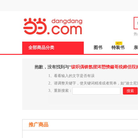
新
窗
口
打
开
无
障
热
碍
说
全部商品分类
图书
特装书
亲
明
页
面,
按
抱歉，没有找到与“
绂呮偊锛氬揩涔愬懠鍚哥殑鍗佸叚
Ctrl
加
1、看看输入的文字是否有误
波
2、请调整关键字，使关键词精准或者简单，如“迪士尼
浪
3、重新搜索：
键
搜索
打
开
导
盲
模
式
推广商品