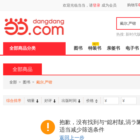
新
购物车
欢迎光临当当，请
登录
成为会员
窗
口
打
开
无
障
热搜:
新时代
碍
有兽焉全集
说
全部商品分类
图书
特装书
亲签书
电子书
明
页
面,
按
全部商品
Ctrl
加
波
全部
>
图书
>
戴尔,严锴
浪
键
打
综合排序
销量
好评
出版时间
价格
-
开
导
盲
模
抱歉，没有找到与“鎴村皵,涓ラ
式
适当减少筛选条件
返回上一步