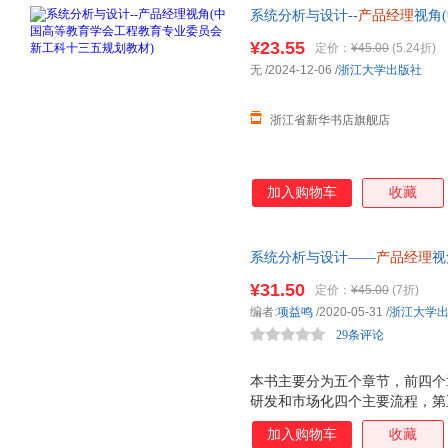
系统分析与设计--
产品经理
视角
科十三五规划教材)
¥23.55
定价：
¥45.00
(5.24折)
无
/2024-12-06
/
浙江大学出版社
浙江省新华书店旗舰店
加入购物车
收藏
系统分析与设计——
产品经理
视
¥31.50
定价：
¥45.00
(7折)
编者:
项益鸣
/2020-05-31
/
浙江大学
29条评论
本书主要分为五个章节，前四个
研发和市场化四个主要流程，第
的共性特征和理论的载体表达出
加入购物车
收藏
的产品设计专门指得是互联网产