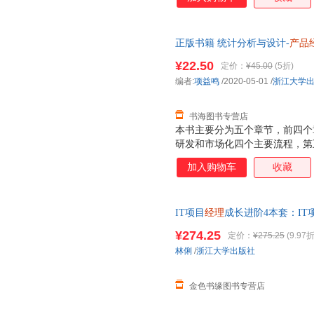
正版书籍 统计分析与设计-
产品
图书支持发票 七天无理由退货
¥22.50
定价：
¥45.00
(5折)
编者:
项益鸣
/2020-05-01
/
浙江大学
书海图书专营店
本书主要分为五个章节，前四个
研发和市场化四个主要流程，第
的共性特征和理论的载体表达出
加入购物车
收藏
的产品设计专门指得是互联网产
者是App，甚至是小程序等可
们这里提到的产品设计就是产品
IT项目
经理
成长进阶4本套：IT
设计。
目管理其实很简单+一本书讲透I
¥274.25
定价：
¥275.25
(9.97折
林俐
/
浙江大学出版社
金色书缘图书专营店