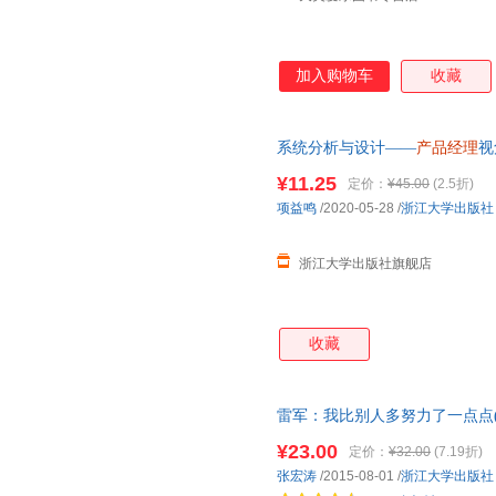
加入购物车
收藏
系统分析与设计——
产品经理
视
工科十三五规划教材)/项益鸣/
¥11.25
定价：
¥45.00
(2.5折)
视角
项益鸣
/2020-05-28
/
浙江大学出版社
浙江大学出版社旗舰店
收藏
雷军：我比别人多努力了一点点(
互联网思维、口碑效应、成本定
¥23.00
定价：
¥32.00
(7.19折)
张宏涛
/2015-08-01
/
浙江大学出版社