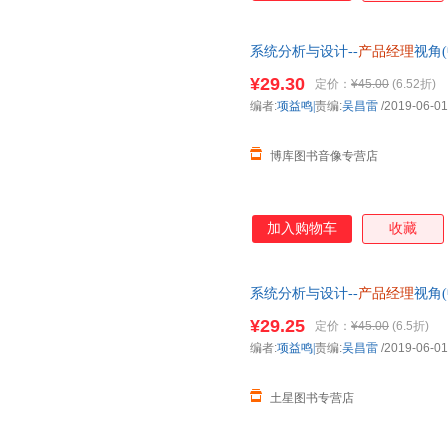
者是App，甚至是小程序等可
们这里提到的产品设计就是产品
系统分析与设计--
产品经理
视角
设计。
科十三五规划
¥29.30
定价：
¥45.00
(6.52折)
编者:
项益鸣|
责编:
吴昌雷
/2019-06-01
博库图书音像专营店
加入购物车
收藏
系统分析与设计--
产品经理
视角
科十三五规划
¥29.25
定价：
¥45.00
(6.5折)
编者:
项益鸣|
责编:
吴昌雷
/2019-06-01
土星图书专营店