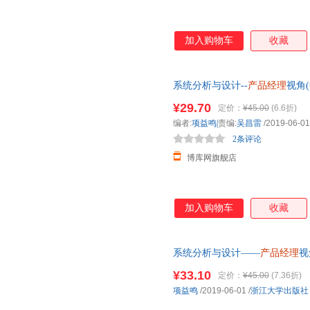
加入购物车
收藏
系统分析与设计--
产品经理
视角
科十三五规划
¥29.70
定价：
¥45.00
(6.6折)
编者:
项益鸣|
责编:
吴昌雷
/2019-06-01
2条评论
博库网旗舰店
加入购物车
收藏
系统分析与设计——
产品经理
视
版，多仓就近发货，85%城市
¥33.10
定价：
¥45.00
(7.36折)
项益鸣
/2019-06-01
/
浙江大学出版社