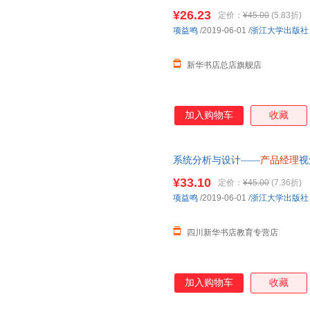
新华正版全新 正规发票 多仓就
¥26.23
定价：
¥45.00
(5.83折)
13284178503
项益鸣
/2019-06-01
/
浙江大学出版社
新华书店总店旗舰店
加入购物车
收藏
系统分析与设计——
产品经理
视
发货，85%城市次日达，团购
¥33.10
定价：
¥45.00
(7.36折)
项益鸣
/2019-06-01
/
浙江大学出版社
四川新华书店教育专营店
加入购物车
收藏