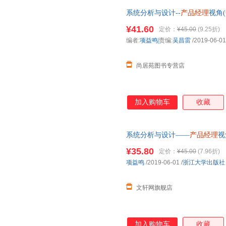
系统分析与设计--
产品经理
视角
科十三五规划编者:项益鸣|责编
¥41.60
定价：
¥45.00
(9.25折)
编者:
项益鸣|
责编:
吴昌雷
/2019-06-01
尚居苑图书专营店
加入购物车
收藏
系统分析与设计——
产品经理
视
发货，85%城市次日达，团购
¥35.80
定价：
¥45.00
(7.96折)
项益鸣
/2019-06-01
/
浙江大学出版社
文轩网旗舰店
加入购物车
收藏