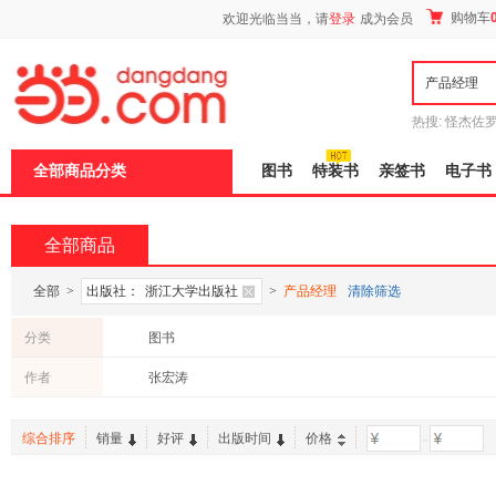
新
购物车
欢迎光临当当，请
登录
成为会员
窗
口
打
开
无
障
热搜:
怪杰佐
碍
谎
吾辈如神
说
全部商品分类
图书
特装书
亲签书
电子书
明
页
面,
按
全部商品
Ctrl
加
波
全部
>
出版社：
浙江大学出版社
>
产品经理
清除筛选
浪
键
分类
图书
打
开
作者
张宏涛
导
盲
模
综合排序
销量
好评
出版时间
价格
-
式