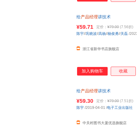
给
产品经理
讲技术
¥59.71
定价：
¥79.00
(7.56折)
陈宇
//
巩晓波
//
高杨
//
杨俊勇
//
关磊
/202
浙江省新华书店旗舰店
加入购物车
收藏
给
产品经理
讲技术
¥59.30
定价：
¥79.00
(7.51折)
陈宇
/2019-04-01
/
电子工业出版社
中关村图书大厦优选旗舰店