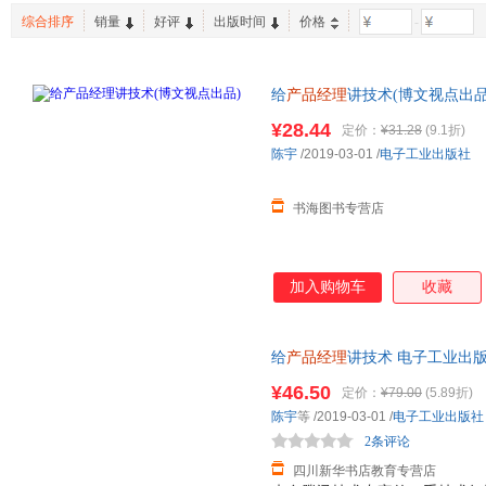
综合排序
销量
好评
出版时间
价格
-
给
产品经理
讲技术(博文视点出品
货，介意勿拍
¥28.44
定价：
¥31.28
(9.1折)
陈宇
/2019-03-01
/
电子工业出版社
书海图书专营店
加入购物车
收藏
给
产品经理
讲技术 电子工业出
次日达，团购优惠咨询在线客服
¥46.50
定价：
¥79.00
(5.89折)
陈宇
等
/2019-03-01
/
电子工业出版社
2条评论
四川新华书店教育专营店