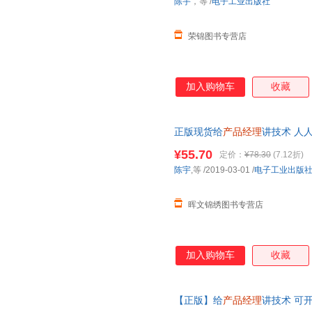
陈宇
，等
/
电子工业出版社
荣锦图书专营店
加入购物车
收藏
正版现货给
产品经理
讲技术 人
端技术 开发技术 网络技术 电
¥55.70
定价：
¥78.30
(7.12折)
陈宇
,等
/2019-03-01
/
电子工业出版
晖文锦绣图书专营店
加入购物车
收藏
【正版】给
产品经理
讲技术 可