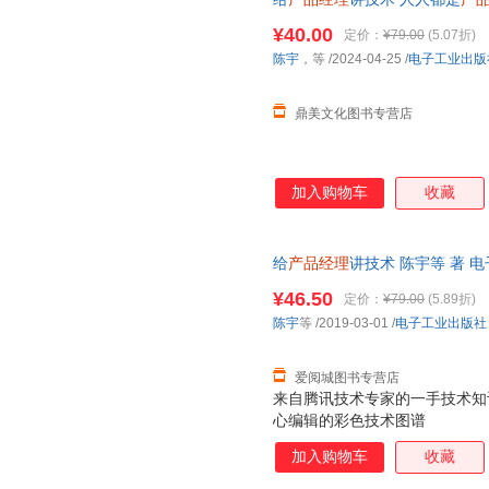
络技术 沟通技巧互联网行业从
¥40.00
定价：
¥79.00
(5.07折)
陈宇
，等
/2024-04-25
/
电子工业出版
鼎美文化图书专营店
加入购物车
收藏
给
产品经理
讲技术 陈宇等 著 
货，85%城市次日达，团购优
¥46.50
定价：
¥79.00
(5.89折)
陈宇
等
/2019-03-01
/
电子工业出版社
爱阅城图书专营店
来自腾讯技术专家的一手技术知
心编辑的彩色技术图谱
加入购物车
收藏