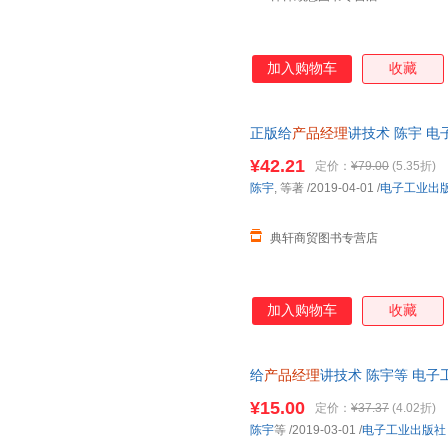
加入购物车
收藏
正版给
产品经理
讲技术 陈宇 电
术 客户端技术 开发技术 网络技
¥42.21
定价：
¥79.00
(5.35折)
陈宇
, 等著
/2019-04-01
/
电子工业出
典轩商贸图书专营店
加入购物车
收藏
给
产品经理
讲技术 陈宇等 电
物流便捷，下单秒杀，欢迎选购
¥15.00
定价：
¥37.37
(4.02折)
陈宇
等
/2019-03-01
/
电子工业出版社