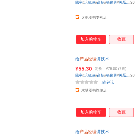
陈宇
//
巩晓波
//
高杨
//
杨俊勇
//
关磊..
.
/20
火把图书专营店
加入购物车
收藏
给
产品经理
讲技术
¥55.30
定价：
¥79.00
(7折)
陈宇
//
巩晓波
//
高杨
//
杨俊勇
//
关磊..
.
/20
1条评论
木垛图书旗舰店
加入购物车
收藏
给
产品经理
讲技术