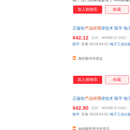
章节，基本涵盖了当前互联网行
加入购物车
收藏
好地理解技术的精髓，几乎每篇
于类比复杂的互联网技术原理。
10年工作经验总结出的一些非
正版给
产品经理
讲技术 陈宇 电
的工作会有一定帮助。 希望本
术 客户端技术 开发技术 网络技
世界的敲门砖。
¥42.12
定价：
¥79.00
(5.34折)
陈宇
, 等著
/2019-04-01
/
电子工业出
典轩图书专营店
加入购物车
收藏
正版给
产品经理
讲技术 陈宇 电
术 客户端技术 开发技术 网络
¥42.90
定价：
¥79.00
(5.44折)
陈宇
, 等著
/2019-04-01
/
电子工业出
柿柿顺意图书专营店