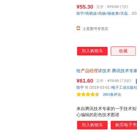
¥55.30
定价：
¥79.00
(7折)
陈宇
//
巩晓波
//
高杨
//
杨俊勇
//
关磊..
.
/20
土星图书专营店
加入购物车
收藏
给
产品经理
讲技术 腾讯技术专
气，人人都能看得懂！配彩色技
¥61.60
定价：
¥79.00
(7.8折)
陈宇
等
/2019-03-01
/
电子工业出版
2863条评论
来自腾讯技术专家的一手技术知
心编辑的彩色技术图谱
加入购物车
购买电子书