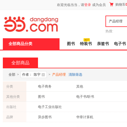
新
购物车
欢迎光临当当，请
登录
成为会员
窗
口
打
开
无
障
热搜:
碍
说
全部商品分类
图书
特装书
亲签书
电子书
明
页
面,
按
全部商品
Ctrl
加
波
全部
>
作者：
陈宇
>
产品经理
清除筛选
浪
键
分类
电子商务
其他
打
开
其他分类
图书
电子书/听书
导
盲
出版社
电子工业出版社
模
式
品牌
异步图书
华章计算机