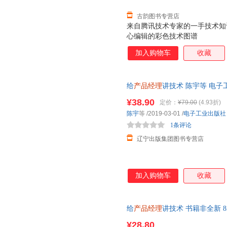
古韵图书专营店
来自腾讯技术专家的一手技术知
心编辑的彩色技术图谱
加入购物车
收藏
给
产品经理
讲技术 陈宇等 电子
发票 多仓就近发货
¥38.90
定价：
¥79.00
(4.93折)
陈宇
等
/2019-03-01
/
电子工业出版社
1条评论
辽宁出版集团图书专营店
加入购物车
收藏
给
产品经理
讲技术 书籍非全新 
¥28.80