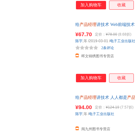
加入购物车
收藏
给
产品经理
讲技术 Web前端技
原理
产品经理
学习指导
产品经
¥67.70
定价：
¥78.00
(8.68折)
陈宇
,等
/2019-03-01
/
电子工业出版
2条评论
晖文锦绣图书专营店
加入购物车
收藏
给
产品经理
讲技术 人人都是
产
络技术 沟通技巧互联网行业从业者
¥94.00
定价：
¥124.19
(7.57折)
陈宇
,等
/
电子工业出版社
阅九州图书专营店