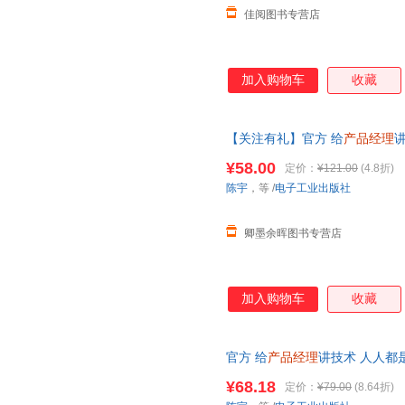
佳阅图书专营店
加入购物车
收藏
【关注有礼】官方 给
产品经理
户端技术 开发技术 网络技术 
¥58.00
定价：
¥121.00
(4.8折)
陈宇
，等
/
电子工业出版社
卿墨余晖图书专营店
加入购物车
收藏
官方 给
产品经理
讲技术 人人都
术 网络技术 沟通技巧互联网行
¥68.18
定价：
¥79.00
(8.64折)
下单，本店所有商品均可开票】