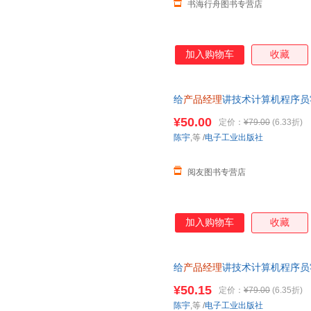
书海行舟图书专营店
加入购物车
收藏
给
产品经理
讲技术计算机程序员
教程书互联网
产品经理
学习网络
¥50.00
定价：
¥79.00
(6.33折)
陈宇
,等
/
电子工业出版社
阅友图书专营店
加入购物车
收藏
给
产品经理
讲技术计算机程序员
教程书互联网
产品经理
学习网络
¥50.15
定价：
¥79.00
(6.35折)
发票
陈宇
,等
/
电子工业出版社