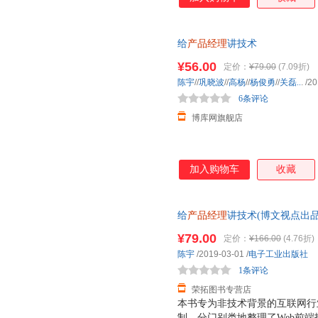
给
产品经理
讲技术
¥56.00
定价：
¥79.00
(7.09折)
陈宇
//
巩晓波
//
高杨
//
杨俊勇
//
关磊..
.
/20
6条评论
博库网旗舰店
加入购物车
收藏
给
产品经理
讲技术(博文视点出品)
书，保证质量，此书为单本而非
¥79.00
定价：
¥166.00
(4.76折)
陈宇
/2019-03-01
/
电子工业出版社
1条评论
荣拓图书专营店
本书专为非技术背景的互联网行
制，分门别类地整理了Web前