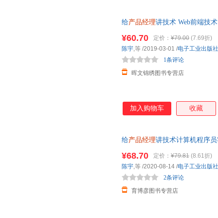
给
产品经理
讲技术 Web前端技
原理
产品经理
学习指导
产品经
¥60.70
定价：
¥79.00
(7.69折)
陈宇
,等
/2019-03-01
/
电子工业出版
1条评论
晖文锦绣图书专营店
加入购物车
收藏
给
产品经理
讲技术计算机程序员
教程书互联网
产品经理
学习网络
¥68.70
定价：
¥79.81
(8.61折)
陈宇
,等
/2020-08-14
/
电子工业出版
2条评论
育博彦图书专营店