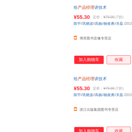
给
产品经理
讲技术
¥55.30
定价：
¥79.00
(7折)
陈宇
//
巩晓波
//
高杨
//
杨俊勇
//
关磊
/201
博库图书音像专营店
加入购物车
收藏
给
产品经理
讲技术
¥55.30
定价：
¥79.00
(7折)
陈宇
//
巩晓波
//
高杨
//
杨俊勇
//
关磊
/201
浙江出版集团图书专营店
加入购物车
收藏