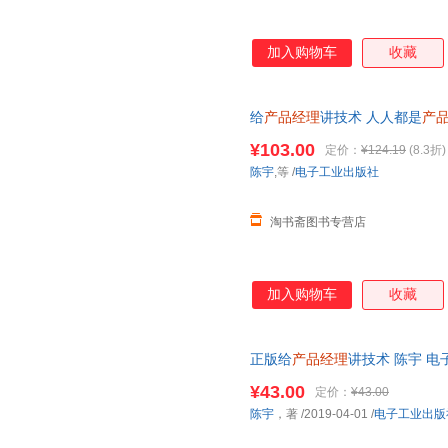
加入购物车
收藏
给
产品经理
讲技术 人人都是
产
络技术 沟通技巧互联网行业从业者
¥103.00
定价：
¥124.19
(8.3折)
陈宇
,等
/
电子工业出版社
淘书斋图书专营店
加入购物车
收藏
正版给
产品经理
讲技术 陈宇 电
术 客户端技术 开发技术 网络技
¥43.00
定价：
¥43.00
陈宇
，著
/2019-04-01
/
电子工业出版