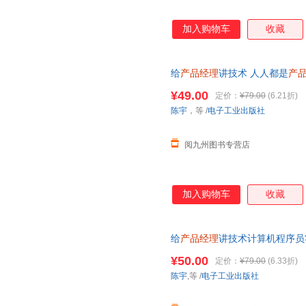
加入购物车
收藏
给
产品经理
讲技术 人人都是
产
络技术 沟通技巧互联网行业从
¥49.00
定价：
¥79.00
(6.21折)
陈宇
，等
/
电子工业出版社
阅九州图书专营店
加入购物车
收藏
给
产品经理
讲技术计算机程序员
教程书互联网
产品经理
学习网络
¥50.00
定价：
¥79.00
(6.33折)
陈宇
,等
/
电子工业出版社