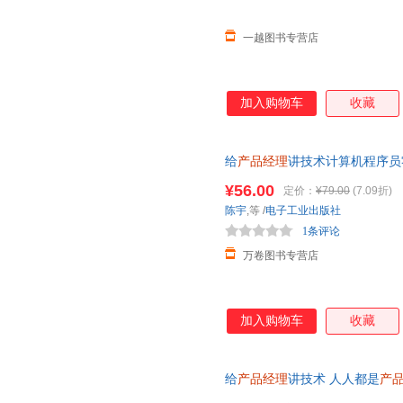
一越图书专营店
加入购物车
收藏
给
产品经理
讲技术计算机程序员
教程书互联网
产品经理
学习网络
¥56.00
定价：
¥79.00
(7.09折)
陈宇
,等
/
电子工业出版社
1条评论
万卷图书专营店
加入购物车
收藏
给
产品经理
讲技术 人人都是
产
络技术 沟通技巧互联网行业从