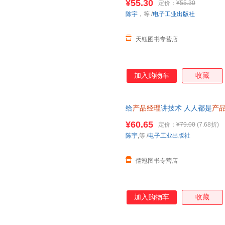
¥55.30
定价：
¥55.30
陈宇
，等
/
电子工业出版社
天钰图书专营店
加入购物车
收藏
给
产品经理
讲技术 人人都是
产
术 网络技术 电子工业出版社 温
¥60.65
定价：
¥79.00
(7.68折)
货 部分书籍卖价高于定价 介者
陈宇
,等
/
电子工业出版社
儒冠图书专营店
加入购物车
收藏