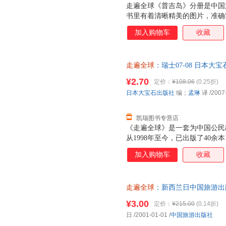
走遍全球《普吉岛》分册是中国
书里有着清晰精美的图片，准确
岛、苏梅岛、有用的旅游信息等
加入购物车
收藏
与众不同的面貌，增加了阅读的
贯的翔实全面的特色，是兼具文
的境外游旅游指南图书，迄今为
走遍全球
：瑞士07-08 日本大
系列以对目的地国家细致的全方
优质售后，支持7天无理由退换
获得了大家的喜爱，拥有了许多
¥2.70
定价：
¥108.06
(0.25折)
贯坚持自己的品质，并悉心听取
日本大宝石出版社
编；
孟琳
译
/2007
列图书更致力于信息的不断更新
有更细。 品质
凯瑞图书专营店
《走遍全球》是一套为中国公民
从1998年至今，已出版了40
要国家和地区。在不断推出新的
加入购物车
收藏
册也尽可能在两三年内更新改版
全球》的特点；不断更新，继续
瑞士介绍读本。
走遍全球
：新西兰日中国旅游出版社
此书为单本而非一套，电子发票
¥3.00
定价：
¥215.00
(0.14折)
日
/2001-01-01
/
中国旅游出版社