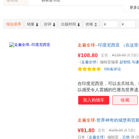
绘本馆
耕林童书馆
武汉出版社
电子工业出版社
中国画
陶尚芸
赵晓玉
杨洋
更多
广东旅游出版社
知识出版社
重庆出
别莱利曼
芭芭拉·奥克利
郁达夫
社会科学文献出版社
天津科技翻译出版社
上海译
托马斯·布热齐纳
斯蒂芬.沃特豪斯
乔纳森·
综合排序
销量
好评
出版时间
价格
-
新华出版社
贵州人民出版社
清华大
黄鑫
何毅
郝娟菡
中国华侨出版社
中国人民大学出版社
中国言
山东省地图出版社
走遍全球
江西教育出版社
--印度尼西亚 （在
江苏美
漫美好的度假时光。）
中国农业出版社
¥108.80
定价：
¥128.00
(8.5折)
《
走遍全球
》编辑室编著
赵智悦
马谦
696条评论
在印度尼西亚，可以去爪哇岛、
以感受令人震撼的巴厘岛世界遗
邦加岛、勿里洞岛浮潜 这里的
加入购物车
收藏
到这片宛如奇迹般存在的绝景之
留下这次今生难忘的旅行回忆吧
走遍全球
-世界神奇的城堡和宫殿
¥91.80
定价：
¥108.00
(8.5折)
日本《
走遍全球
》编辑室，
吕艳
译
/2