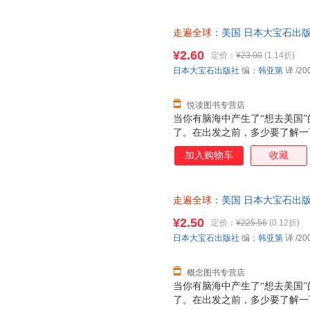
走遍全球
：美国 日本大宝石出版
籍】 【速开发票，优质售后，
¥2.60
定价：
¥23.00
(1.14折)
日本大宝石出版社
编；
韩亚第
译
/20
悦读图书专营店
当你有脑海中产生了“想去美国
了。在出发之前，多少要了解一
系到旅行质量的好坏。比如，如
加入购物车
收藏
对对方的习惯风俗了解一点的话
国知识的话，就会多一些旅行的
来描述美国的话，那就是多样性
走遍全球
：美国 日本大宝石出版社 
方面来认识美国！
出版社 【速开发票，优质售后
¥2.50
定价：
¥225.56
(0.12折)
日本大宝石出版社
编；
韩亚第
译
/20
概念图书专营店
当你有脑海中产生了“想去美国
了。在出发之前，多少要了解一