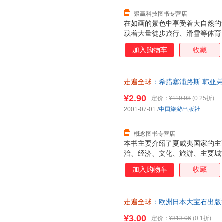
聚赢科技图书专营店
在如画的景色中享受着大自然的
载着大量徒步旅行、滑雪等体育
岛各个地区的美景等。
加入购物车
收藏
走遍全球
：希腊塞浦路斯 韩亚弟 著
中国旅游出版社 【速开发票，
¥2.90
定价：
¥119.98
(0.25折)
2001-07-01
/
中国旅游出版社
概念图书专营店
本书主要介绍了夏威夷国家的主
治、经济、文化、旅游、主要城
路等。全书图文并茂，信息真实
加入购物车
收藏
本书为旅游指南，从食、住、行
况。详细内容包括卷头、特集夏
夷概况、地理·地形、气候、民
走遍全球
：欧洲日本大宝石出版
篇、瓦胡岛全图、瓦胡岛的交通
9787503227493 正版旧
馆和酒吧
¥3.00
定价：
¥313.06
(0.1折)