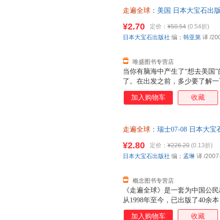
艮第的博讷葡萄酒学校。
走遍全球
：美国 日本大宝石出版社 
出版社 【速开发票，优质售后
¥2.70
定价：
¥50.54
(0.54折)
日本大宝石出版社
编；
韩亚第
译
/20
唯盛图书专营店
当你有脑海中产生了“想去美国
了。在出发之前，多少要了解一
系到旅行质量的好坏。比如，如
加入购物车
收藏
对对方的习惯风俗了解一点的话
国知识的话，就会多一些旅行的
来描述美国的话，那就是多样性
走遍全球
：瑞士07-08 日本大宝石
方面来认识美国！
游出版社 【速开发票，优质售
¥2.80
定价：
¥226.20
(0.13折)
日本大宝石出版社
编；
孟琳
译
/2007
概念图书专营店
《走遍全球》是一套为中国公民
从1998年至今，已出版了40
要国家和地区。在不断推出新的
加入购物车
收藏
册也尽可能在两三年内更新改版