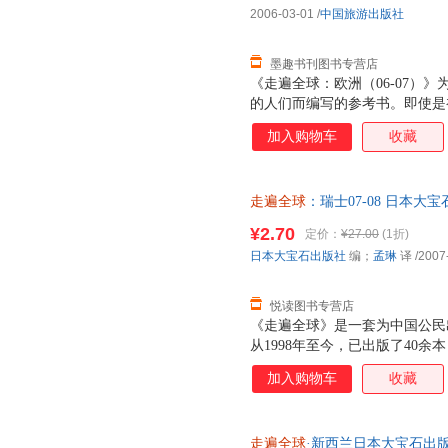
2006-03-01
/
中国旅游出版社
墨趣书刊图书专营店
《走遍全球：欧洲（06-07）
的人们而编写的参考书。即使是
《走遍全球：欧洲（06-07）
加入购物车
收藏
刊登了有关经济旅馆的信息。需要
虽然取名《欧洲》，但“北欧”、
及的国家的内容很少或没有。如
走遍全球
：瑞士07-08 日本大
《北欧》和《或欧》。 取材时期
无忧】 【速开发票，优质售后
欧洲各国的实际调查而编写的。 
¥2.70
定价：
¥27.00
(1折)
07）》在篇幅允许的情况下，
日本大宝石出版社
编；
孟琳
译
/2007
关于读者优惠：《走遍全球：欧洲
经济地旅游，特请《走遍全球：
悦读图书专营店
《走遍全球》是一套为中国公民
从1998年至今，已出版了40
要国家和地区。在不断推出新的
加入购物车
收藏
册也尽可能在两三年内更新改版
全球》的特点；不断更新，继续
瑞士介绍读本。
走遍全球
·新西兰日本大宝石出版社 