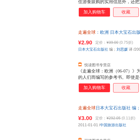
住游食娱购的实用信息外，还把
复兴以来，许多著名作家、诗人
加入购物车
收藏
美，以提高这类读物对旅游中文
字，并且每一至二年就修订再版
欢迎。
走遍全球
：欧洲 日本大宝石出版
籍】 【速开发票，优质售后，
¥2.90
定价：
¥39.00
(0.75折)
日本大宝石出版社
编；
刘思媛
译
/20
悦读图书专营店
《走遍全球：欧洲（06-07）
的人们而编写的参考书。即使是
《走遍全球：欧洲（06-07）
加入购物车
收藏
刊登了有关经济旅馆的信息。需要
虽然取名《欧洲》，但“北欧”、
及的国家的内容很少或没有。如
走遍全球
日本大宝石出版社 编；韩亚
《北欧》和《或欧》。 取材时期
版旧书，保证质量，此书为单本
欧洲各国的实际调查而编写的。 
¥3.00
定价：
¥292.05
(0.11折)
07）》在篇幅允许的情况下，
2011-01-01
/
中国旅游出版社
关于读者优惠：《走遍全球：欧洲
经济地旅游，特请《走遍全球：