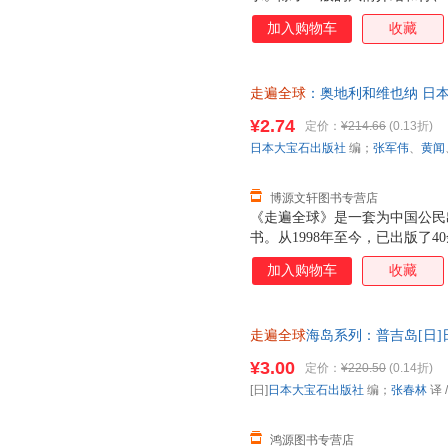
绍与照片结合在一起，向读者展
加入购物车
收藏
新加坡的地理与历史。本书出版
再版一次，受到日本、东南亚诸
走遍全球
：奥地利和维也纳 日
9787503234187 中国旅
¥2.74
定价：
¥214.66
(0.13折)
换】
日本大宝石出版社
编；
张军伟
、
黄闻
博源文轩图书专营店
《走遍全球》是一套为中国公民
书。从1998年至今，已出版了
各主要国家和地区。在不断推出
加入购物车
收藏
了分册也尽可能在两三年内更新
《走遍全球》的特点；不断更新
《走遍全球》丛书中的一本。主
走遍全球
海岛系列：普吉岛[日]
自由旅游者而写，是自由旅行的
版社9787503248429 正
介，旅行准备等，除此之外还有
¥3.00
定价：
¥220.50
(0.14折)
票！
[日]
日本大宝石出版社
编；
张春林
译
鸿源图书专营店