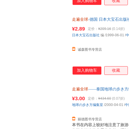
加入购物车
收藏
的分册也尽可能在两三年内更新
《走遍全球》的特点；不断更新
利亚》为《澳大利亚》卷。
走遍全球
-德国 日本大宝石出版
此书为单本而非一套，电子发票
¥2.89
定价：
¥209.16
(0.14折)
日本大宝石出版社
编
/1999-06-01
/
诚森图书专营店
加入购物车
收藏
走遍全球
——泰国地球の步き方编集
旧书，保证质量，此书为单本而
¥3.00
定价：
¥434.60
(0.07折)
地球の步き方编集室
/2000-04-01
/
中
丽德图书专营店
本书在内容上较好地注意了旅游