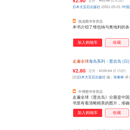
¥2.90
定价：
¥31.96
(0.91折)
日本大宝石出版社
/2001-05-01
/
中国
悦读图书专营店
本书介绍了维也纳与奥地利的各
加入购物车
收藏
走遍全球
海岛系列：普吉岛 [日
9787503248429 中国旅
¥2.80
定价：
¥195.64
(0.15折)
换】
[日]
日本大宝石出版社
编；
张春林
译
中博图书专营店
走遍全球《普吉岛》分册是中国
书里有着清晰精美的图片，准确
岛、苏梅岛、有用的旅游信息等
加入购物车
收藏
与众不同的面貌，增加了阅读的
贯的翔实全面的特色，是兼具文
典的境外游旅游指南图书，迄今