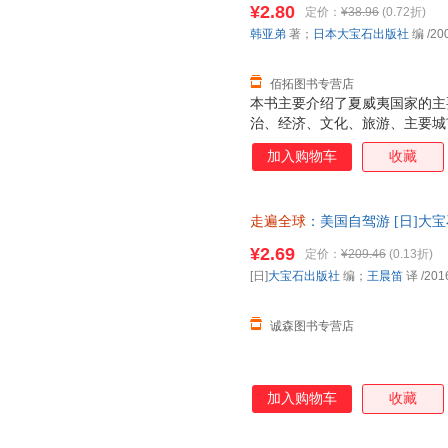
¥2.80
定价：
¥38.96
(0.72折)
韩亚弟
著；
日本大宝石出版社
编
/20
佰拓图书专营店
本书主要介绍了夏威夷国家的主
治、经济、文化、旅游、主要城
路等。全书图文并茂，信息真实
加入购物车
收藏
本书为旅游指南，从食、住、行
况。详细内容包括卷头、特集夏
夷概况、地理·地形、气候、民
走遍全球
：美国自驾游 [日]大
篇、瓦胡岛全图、瓦胡岛的交通
版旧书，保证质量，此书为单本
馆和酒吧
¥2.69
定价：
¥209.46
(0.13折)
[日]
大宝石出版社
编；
王晨笛
译
/201
诚森图书专营店
加入购物车
收藏