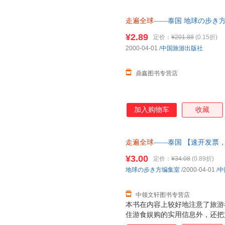
的具体解释有认识上的分歧，因
使用《走遍全球·塞班：罗塔岛
走遍全球
——泰国 地球の步き
前，对于书中所刊登的信息或建
量，此书为单本而非一套，电子
自身情况作出判断。 《走遍全球
¥2.89
定价：
¥201.88
(0.15折)
调查的数据为基础而编辑成书的
2000-04-01
/
中国旅游出版社
生变化。特别是酒店和餐厅的价
化。因此，本书的数
鼎鑫图书专营店
加入购物车
收藏
走遍全球
——泰国 【速开发票
换】
¥3.00
定价：
¥34.08
(0.89折)
地球の步き方编集室
/2000-04-01
/
中
中领文轩图书专营店
本书在内容上较好地注意了旅游
住游食娱购的实用信息外，还把
复兴以来，许多著名作家、诗人