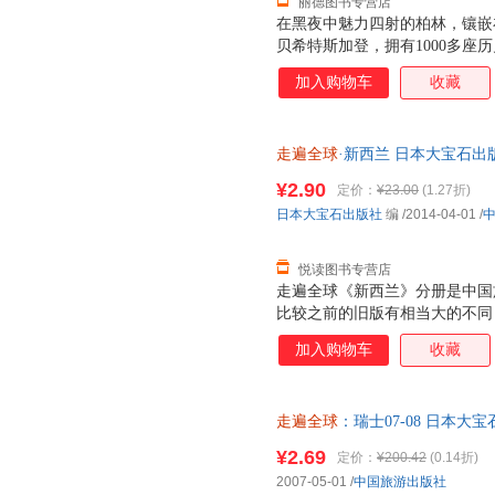
丽德图书专营店
在黑夜中魅力四射的柏林，镶嵌
贝希特斯加登，拥有1000多座
和巴洛克宫殿为特色的明斯特，
加入购物车
收藏
汉堡……一个个富有风情又历史
纷奔赴的旅游胜地之一。本书详
的是其中的经典路线、特色路线
走遍全球
·新西兰 日本大宝石出
的文化底蕴和魅力。
发票，优质售后，支持7天无理
¥2.90
定价：
¥23.00
(1.27折)
日本大宝石出版社
编
/2014-04-01
/
悦读图书专营店
走遍全球《新西兰》分册是中国
比较之前的旧版有相当大的不同
实用。该书对新西兰的基本信息
加入购物车
收藏
巧等进行了详细地介绍，还通过
目录全方位地展现了新西兰不同
时性。同时本书也保持了走遍全
走遍全球
：瑞士07-08 日本大
性的精品指南宝典。 走遍全球
旧书，保证质量，此书为单本而
止在中国已经有16年的出版历
¥2.69
定价：
¥200.42
(0.14折)
位介绍，以及精美的图片和双语
2007-05-01
/
中国旅游出版社
的读者朋友。 走遍全球系列旅