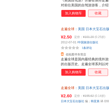
《美国自驾游》分册在保持走遍
对前往美国的自驾游游客，介绍
法”，从“美国自驾游方法指南”
加入购物车
收藏
实用性的信息。分区特色线路更
者提供了信手拈来的标准线路。
品。 走遍全球是国内经典的境
走遍全球
：美国 日本大宝石出
年的出版历史。走遍全球系列以
秀霞 译 中国旅游出版社 【速
片和双语地图制作，获得了大家
¥2.50
定价：
¥101.20
(0.25折)
全球系列旅游指南一贯坚持自己
2012-07-01
/
中国旅游出版社
把内容做好。该系列图书更致力
1条评论
资
佰拓图书专营店
走遍全球是国内最经典的境外游
的出版历史。走遍全球系列以对
图片和双语地图制作，获得了大
加入购物车
收藏
遍全球系列旅游指南一贯坚持自
断把内容做到最好。该系列图书
实的旅游咨询，不怕最细，只有
走遍全球
：美国 日本大宝石出版
用、印刷的精美，让走遍全球走
同步销售，请咨询客服查询库存
地伴随着大家踏上旅程。 《美
¥2.60
定价：
¥195.62
(0.14折)
相当大的不同，图片更加清晰精
日本大宝石出版社
编；
韩亚第
译
/20
美国的神奇，一定会让读者觉得
作。