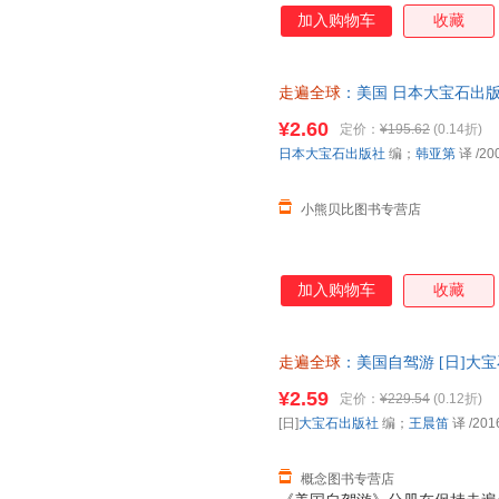
系到旅行质量的好坏。比如，如
加入购物车
收藏
对对方的习惯风俗了解一点的话
国知识的话，就会多一些旅行的
来描述美国的话，那就是多样性
走遍全球
：美国 日本大宝石出版
方面来认识美国！
同步销售，请咨询客服查询库存
¥2.60
定价：
¥195.62
(0.14折)
日本大宝石出版社
编；
韩亚第
译
/20
小熊贝比图书专营店
加入购物车
收藏
走遍全球
：美国自驾游 [日]大宝石出
国旅游出版社 【速开发票，优
¥2.59
定价：
¥229.54
(0.12折)
[日]
大宝石出版社
编；
王晨笛
译
/201
概念图书专营店