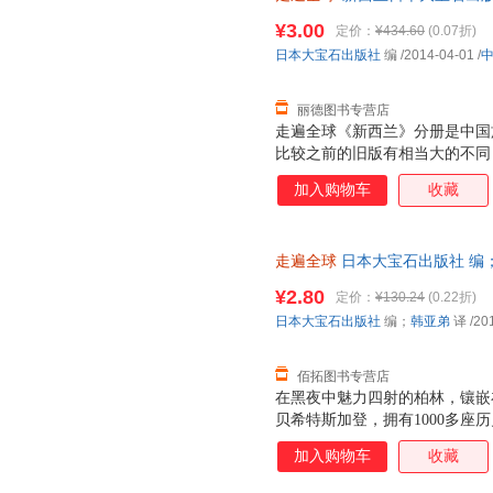
书，保证质量，此书为单本而非
¥3.00
定价：
¥434.60
(0.07折)
日本大宝石出版社
编
/2014-04-01
/
丽德图书专营店
走遍全球《新西兰》分册是中国
比较之前的旧版有相当大的不同
实用。该书对新西兰的基本信息
加入购物车
收藏
巧等进行了详细地介绍，还通过
地图目录全方位地展现了新西兰
的及时性。同时本书也保持了走
走遍全球
日本大宝石出版社 编；韩亚
文化性的精品指南宝典。 走遍
【速开发票，优质售后，支持7
为止在中国已经有16年的出版
¥2.80
定价：
¥130.24
(0.22折)
方位介绍，以及精美的图片和双
日本大宝石出版社
编；
韩亚弟
译
/20
多忠实的读者朋友。 走遍全球
取读者的意见反馈，不
佰拓图书专营店
在黑夜中魅力四射的柏林，镶嵌
贝希特斯加登，拥有1000多座
和巴洛克宫殿为特色的明斯特，
加入购物车
收藏
汉堡……一个个富有风情又历史
纷奔赴的旅游胜地之一。本书详