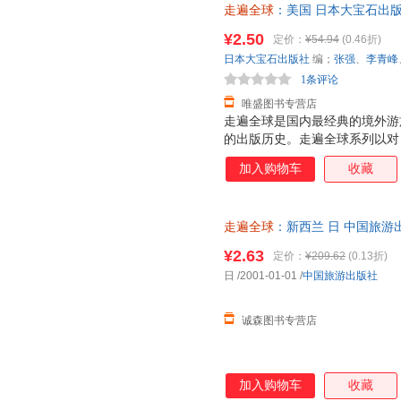
走遍全球
：美国 日本大宝石出
篇、瓦胡岛全图、瓦胡岛的交通
秀霞 译 9787503244612
馆和酒吧
¥2.50
定价：
¥54.94
(0.46折)
换】
日本大宝石出版社
编；
张强
、
李青峰
1条评论
唯盛图书专营店
走遍全球是国内最经典的境外游
的出版历史。走遍全球系列以对
图片和双语地图制作，获得了大
加入购物车
收藏
遍全球系列旅游指南一贯坚持自
断把内容做到最好。该系列图书
实的旅游咨询，不怕最细，只有
走遍全球
：新西兰 日 中国旅
用、印刷的精美，让走遍全球走
非一套，电子发票。
地伴随着大家踏上旅程。 《美
¥2.63
定价：
¥209.62
(0.13折)
相当大的不同，图片更加清晰精
日
/2001-01-01
/
中国旅游出版社
美国的神奇，一定会让读者觉得
作。
诚森图书专营店
加入购物车
收藏