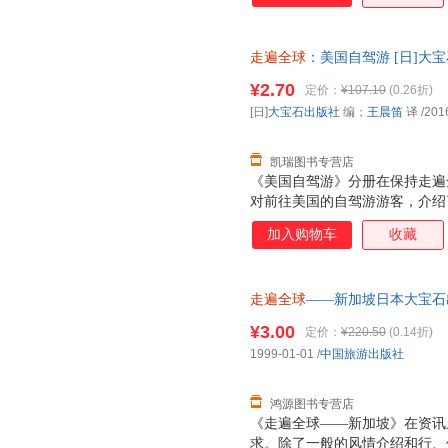
全球》的特点；不断更新，继续
瑞士介绍读本。
走遍全球
：美国自驾游 [日]大
票，优质售后，支持7天无理由
¥2.70
定价：
¥107.10
(0.26折)
[日]
大宝石出版社
编；
王晨笛
译
/201
凯瑞图书专营店
《美国自驾游》分册在保持走遍
对前往美国的自驾游游客，介绍
法”，从“美国自驾游方法指南”
加入购物车
收藏
实用性的信息。分区特色线路更
者提供了信手拈来的标准线路。
品。 走遍全球是国内经典的境
走遍全球
――新加坡日本大宝石出版
年的出版历史。走遍全球系列以
版旧书，保证质量，此书为单本
片和双语地图制作，获得了大家
¥3.00
定价：
¥220.50
(0.14折)
全球系列旅游指南一贯坚持自己
1999-01-01
/
中国旅游出版社
把内容做好。该系列图书更致力
资
鸿源图书专营店
《走遍全球――新加坡》在资讯
求。除了一般的风情介绍和行、