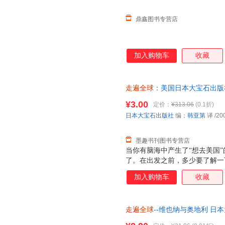
的意见反馈，不断把内
鼎鑫图书专营店
加入购物车
收藏
走遍全球
：美国日本大宝石出版
9787503221163 正版旧
¥3.00
定价：
¥313.06
(0.1折)
日本大宝石出版社
编；
韩亚第
译
/20
墨趣书刊图书专营店
当你有脑海中产生了“想去美国
了。在出发之前，多少要了解一
系到旅行质量的好坏。比如，如
加入购物车
收藏
对对方的习惯风俗了解一点的话
国知识的话，就会多一些旅行的
来描述美国的话，那就是多样性
走遍全球
--维也纳与奥地利 日
面来认识美国！
优质售后，支持7天无理由退换