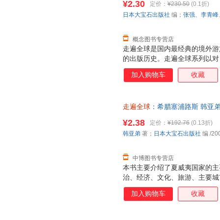
¥2.30
定价：
¥230.50
(0.1折)
换】
固的城墙所包围，不管从哪个角
日本大宝石出版社
编；
张强
、
李青峰
游戏》里君临城的取景地而火遍
的有魅力的绝景值得你逐
概念图书专营店
走遍全球是国内最经典的境外游
的出版历史。走遍全球系列以对
图片和双语地图制作，获得了大
加入购物车
收藏
遍全球系列旅游指南一贯坚持自
断把内容做到最好。该系列图书
实的旅游咨询，不怕最细，只有
走遍全球
：希腊塞浦路斯 韩亚弟 著
用、印刷的精美，让走遍全球走
中国旅游出版社 【速开发票，
地伴随着大家踏上旅程。 《美
¥2.38
定价：
¥192.76
(0.13折)
相当大的不同，图片更加清晰精
韩亚弟
著；
日本大宝石出版社
编
/20
美国的神奇，一定会让读者觉得
作。
中博图书专营店
本书主要介绍了夏威夷国家的主
治、经济、文化、旅游、主要城
路等。全书图文并茂，信息真实
加入购物车
收藏
本书为旅游指南，从食、住、行
况。详细内容包括卷头、特集夏
夷概况、地理·地形、气候、民