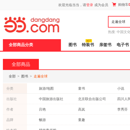
新
购物车
欢迎光临当当，请
登录
成为会员
窗
口
打
开
无
障
热搜:
中国文
碍
者从不说谎
说
全部商品分类
图书
特装书
亲签书
电子书
明
页
面,
按
全部商品
Ctrl
加
波
全部
>
图书
>
走遍全球
浪
键
分类
旅游/地图
童书
小说
打
开
中小学用书
青春文学
科普读
出版社
中国旅游出版社
北京联合出版公司
四川人
导
考试
社会科学
其他
盲
人民邮电出版社
化学工业出版社
海豚出
作者
吕艳
高岚
李秀芬
模
成功/励志
外语
农业/林
式
广西师范大学出版社
华夏出版社
周莉
张雅楠
张强
品牌
畅游
童趣
古籍
管理
动漫/幽
石油工业出版社
浙江教育出版社
辽宁教
刘晓艳
杰罗尼摩·斯蒂顿
刘新力
计算机/网络
经济
政治/军