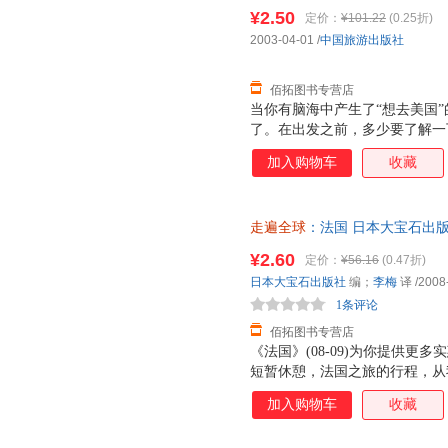
票，优质售后，支持7天无理由
¥2.50
定价：
¥101.22
(0.25折)
2003-04-01
/
中国旅游出版社
佰拓图书专营店
当你有脑海中产生了“想去美国
了。在出发之前，多少要了解一
系到旅行质量的好坏。比如，如
加入购物车
收藏
对对方的习惯风俗了解一点的话
国知识的话，就会多一些旅行的
来描述美国的话，那就是多样性
走遍全球
：法国 日本大宝石出版
方面来认识美国！
票，优质售后，支持7天无理由
¥2.60
定价：
¥56.16
(0.47折)
日本大宝石出版社
编；
李梅
译
/2008
1条评论
佰拓图书专营店
《法国》(08-09)为你提供
短暂休憩，法国之旅的行程，从
式探索法国。徜徉在巴黎圣母院
加入购物车
收藏
西莫多的命运沉思；顺着沙莫尼近旁著
失在里昂地下的秘密通道里，发