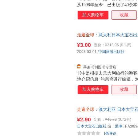
从1998年至今，已出版了40
要国家和地区。在不断推出新的
加入购物车
收藏
册也尽可能在两三年内更新改版
全球》的特点；不断更新，继续
瑞士介绍读本。
走遍全球
：意大利日本大宝石出版社
旧书，保证质量，此书为单本而
¥3.00
定价：
¥313.06
(0.1折)
2003-03-01
/
中国旅游出版社
墨趣书刊图书专营店
书中是根据去意大利旅行的游客
地介绍信息”的宗旨进行编辑，
收费情况等进行了调查，但由于
加入购物车
收藏
有些许出入，所以会有信息变更
馆也有涨价的可能。书中的内容
们也都尽量按照原文忠实地记载
走遍全球
：澳大利亚 日本大宝石
发票，优质售后，支持7天无理
¥2.90
定价：
¥40.72
(0.72折)
日本大宝石出版社
编；
孟琳
译
/2009
1条评论