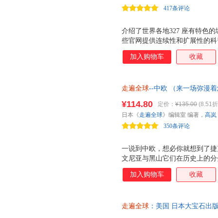
417条评论
介绍了世界各地327 座有特色
些官网提供连续性和扩展性的科
上为数不多的以精美彩插的图文
加入购物车
收藏
有很好的收藏性、阅读性和欣赏
俗、建筑等方面，深浅适中，适
的取景地。
走遍全球
--中欧 （来一场弥
¥114.80
定价：
¥135.00
(8.51折
日本《
走遍全球
》编辑室 编著，
高岚
350条评论
一说到中欧，想必你就想到了捷
文尼亚与黑山它们在历史上的分
利、波斯尼亚和黑塞哥维那、北
加入购物车
收藏
等国家。中欧是一片很有魅力的
文艺复兴、巴洛克以及新艺术派
布达佩斯有着 多瑙河玫瑰 和 
走遍全球
：美国 日本大宝石出
人堡一站，可以眺望到令人震撼
秀霞 译 9787503244612
亚得里亚海之珠 的美称，这里