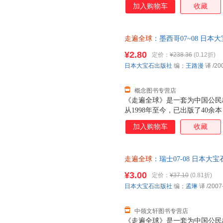
加入购物车
收藏
美，以提高这类读物对旅游中文
字，并且每一至二年就修订再版
欢迎。
走遍全球
：墨西哥07~08 日本大宝
国旅游出版社 【速开发票，优
¥2.80
定价：
¥238.36
(0.12折)
日本大宝石出版社
编；
王路漫
译
/20
概念图书专营店
《走遍全球》是一套为中国公民
从1998年至今，已出版了40
要国家和地区。在不断推出新的
加入购物车
收藏
册也尽可能在两三年内更新改版
全球》的特点；不断更新，继续
墨西哥介绍读本。
走遍全球
：瑞士07-08 日本大宝石
游出版社 【速开发票，优质售
¥3.00
定价：
¥37.10
(0.81折)
日本大宝石出版社
编；
孟琳
译
/2007
中领文轩图书专营店
《走遍全球》是一套为中国公民