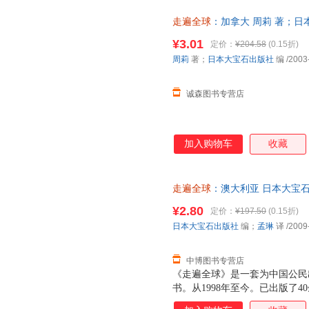
的是其中的经典路线、特色路线
走遍全球
：加拿大 周莉 著；日
的文化底蕴和魅力。
书，保证质量，此书为单本而非
¥3.01
定价：
¥204.58
(0.15折)
周莉
著；
日本大宝石出版社
编
/2003
诚森图书专营店
加入购物车
收藏
走遍全球
：澳大利亚 日本大宝石出版
游出版社 【速开发票，优质售
¥2.80
定价：
¥197.50
(0.15折)
日本大宝石出版社
编；
孟琳
译
/2009
中博图书专营店
《走遍全球》是一套为中国公民
书。从1998年至今。已出版了
各主要国家和地区。在不断推出