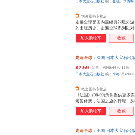
日本大宝石出版社
编；
张强
、
李青峰
悦读图书专营店
走遍全球是国内最经典的境外游
的出版历史。走遍全球系列以对
图片和双语制作，获得了大家的
加入购物车
收藏
球系列旅游指南一贯坚持自己的
内容做到最好。该系列图书更致
旅游咨询，不怕最细，只有更细
走遍全球
：法国 日本大宝石出版社 
的精美，让走遍全球走进每位热
版社 【速开发票，优质售后，
大家踏上旅程。 《美国》分册
¥2.59
定价：
¥242.44
(0.11折)
不同，图片更加清晰精美，信息
日本大宝石出版社
编；
李梅
译
/2008
奇，一定会让读者觉得好看好用
概念图书专营店
《法国》(08-09)为你提供
短暂休憩，法国之旅的行程，从
式探索法国。徜徉在巴黎圣母院
加入购物车
收藏
西莫多的命运沉思；顺着沙莫尼近旁著
失在里昂地下的秘密通道里，发
艮第的博讷葡萄酒学校。
走遍全球
：美国 日本大宝石出版