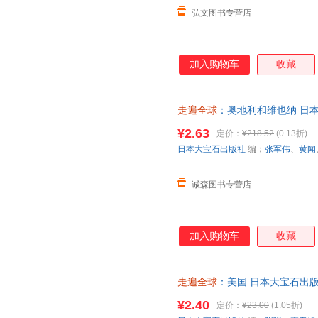
弘文图书专营店
加入购物车
收藏
走遍全球
：奥地利和维也纳 日
中国旅游出版社 正版旧书，保
¥2.63
定价：
¥218.52
(0.13折)
日本大宝石出版社
编；
张军伟
、
黄闻
诚森图书专营店
加入购物车
收藏
走遍全球
：美国 日本大宝石出
秀霞 译 中国旅游出版社【正版
¥2.40
定价：
¥23.00
(1.05折)
由退换】