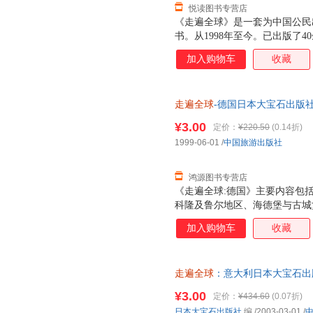
悦读图书专营店
《走遍全球》是一套为中国公民
书。从1998年至今。已出版了
各主要国家和地区。在不断推出
加入购物车
收藏
的分册也尽可能在两三年内更新
《走遍全球》的特点；不断更新
利亚》为《澳大利亚》卷。
走遍全球
-德国日本大宝石出版社 编
书，保证质量，此书为单本而非
¥3.00
定价：
¥220.50
(0.14折)
1999-06-01
/
中国旅游出版社
鸿源图书专营店
《走遍全球:德国》主要内容包
科隆及鲁尔地区、海德堡与古城
尼黑与拜恩州、童话之旅等。
加入购物车
收藏
走遍全球
：意大利日本大宝石出版社
旧书，保证质量，此书为单本而
¥3.00
定价：
¥434.60
(0.07折)
日本大宝石出版社
编
/2003-03-01
/