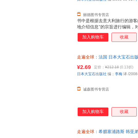
丽德图书专营店
书中是根据去意大利旅行的游客
地介绍信息”的宗旨进行编辑，
收费情况等进行了调查，但由于
加入购物车
收藏
有些许出入，所以会有信息变更
馆也有涨价的可能。书中的内容
们也都尽量按照原文忠实地记载
走遍全球
：法国 日本大宝石出版
保证质量，此书为单本而非一套
¥2.69
定价：
¥212.18
(0.13折)
日本大宝石出版社
编；
李梅
译
/2008
诚森图书专营店
加入购物车
收藏
走遍全球
：希腊塞浦路斯 韩亚弟
【速开发票，优质售后，支持7