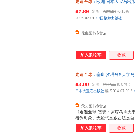
走遍全球
：欧洲 日本大宝石出版
球系列以对目的地国家细致的全
书，保证质量，此书为单本而非
作，获得了大家的喜爱，拥有了
¥2.89
定价：
¥200.20
(0.15折)
南一贯坚持自己的品质，并悉心
2006-03-01
/
中国旅游出版社
好。该系列图书更致力于信息的
不怕最细，只有更细
鼎鑫图书专营店
加入购物车
收藏
走遍全球
：塞班 罗塔岛&天宁
9787503249990 正版旧
¥3.00
定价：
¥447.11
(0.07折)
日本大宝石出版社
编
/2014-07-01
/
荣拓图书专营店
《走遍全球·塞班：罗塔岛＆天
者为对象。无论您是跟团还是自
光景点、各种运动和活动、酒店
加入购物车
收藏
新、准确的信息，但也可能由于