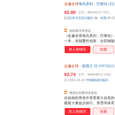
走遍全球
海岛系列：巴厘岛 [日
版社 【速开发票，优质售后，
¥2.80
定价：
¥39.38
(0.72折)
[日]
日本大宝石出版社
编；
杜凯
译
/2
佰拓图书专营店
《走遍全球海岛系列：巴厘岛》
一本，有颠覆性创新，全彩铜版
书对巴厘岛度假村的魅力、巴厘
加入购物车
收藏
胜地和观光名胜、推荐的巡回观
南、购物指南、美食指南、酒店
介绍，全方位地展现了巴厘岛与
走遍全球
：新西兰 日 978750
本书也保持了走遍全球系列一贯
后，支持7天无理由退换】
南宝典。 走遍全球是国内最经
¥2.74
定价：
¥204.66
(0.14折)
经有16年的出版历史。走遍全
日
/2001-01-01
/
中国旅游出版社
美的图片和双语地图制作，获得
友。 走遍全球系列旅游
博源文轩图书专营店
在如画的景色中享受着大自然的
载着大量徒步旅行、滑雪等体育
岛各个地区的美景等。
加入购物车
收藏