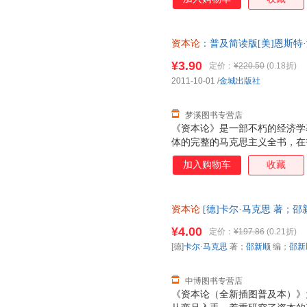
本主义商品生产、流通和分配的
有划时代的历史意义。
资本论
：普及简读版[美]恩斯特
9787515501857 正版旧
¥3.90
定价：
¥220.50
(0.18折)
2011-10-01
/
金城出版社
梦溪图书专营店
《资本论》是一部不朽的经济学
体的完整的马克思主义全书，在
唯物论和剩余价值理论得到了完
加入购物车
收藏
石的经济学巨著，就是历史唯物
说《资本论》也是具体的历史唯物
后国际经济持续衰退的影响下，
资本论
[德]卡尔·马克思 著；邵新顺
危机看似一下子把资本主义世界
出版社 【速开发票，优质售后
架势。而《资本论》则成为人们
¥4.00
定价：
¥197.86
(0.21折)
在我们这个时代马克思并没有过
[德]
卡尔·马克思
著；
邵新顺
编；
邵新
找到关于这次经济危机的原因，
的经济危机
中博图书专营店
《资本论（全新插图普及本）》