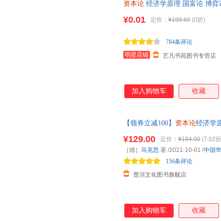
资本论
经济学原理 国富论 博
资理财宏观微观经济学基础入门
¥0.01
定价：
¥199.60
(0折)
784条评论
明星店铺
艺凡书苑图书专营店
加入购物车
收藏
【领券立减100】
资本论
经济学
学书籍正版书
¥129.00
定价：
¥184.00
(7.02折
［德］
马克思
著
/2021-10-01
/
中国
156条评论
楚洹文化图书旗舰店
加入购物车
收藏