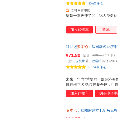
157条评论
文轩网旗舰店
这是一本改变了20世纪人类命
加入购物车
收藏
21世纪
资本论
：法国著名经济学
信出版社 法国经济学家、巴黎经
¥71.80
定价：
¥98.00
(7.33折)
美国家的财富收入做了详尽探究
（法）
皮凯蒂
著，
巴曙松
等译
/2014
十年来，不平等现象已经扩大，
67354条评论
未来十年内*重要的一部经济著
排行榜**名 热议席卷全球，引
伯特 索洛 鼎力推荐 ◎ 热爆全
加入购物车
购买电子书
册，未来十年内*重要的一部经
纷发声，诺奖得主保罗克鲁格曼
济学者，一夜成为媒体追捧的焦
资本论
：插图缩译本 [德]马克
圈疯狂传阅 如何假装读过《21世
社【正版书籍】 【速开发票，
纪资本论导读本 》-- 著名经