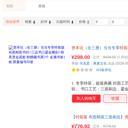
陈瑜
王亚南
巴曙松
包装
其他
江苏人民出版社
浙江人民出版社
科学出
沈从文
费尔南·布罗代尔
何帆
知识产权出版社
重庆出版社
浙江大
卫兴华
皮凯蒂
李继宏
综合排序
销量
好评
出版时间
价格
-
译林出版社
光明日报出版社
华夏出
李晓鹏
杨祖功
伍德
格致出版社
吉林出版集团
马永斌
王岩
张一兵
电子工业出版社
南京大学出版社
赵伟
王明夫
毛泽东
九州出版社
福建人民出版社
天津人
资本论
（全三册）当当专享
特装
保罗·科利尔
卜正民
刘琳
金函套 附赠藏书票3个 金属书
四川人民出版社
东方出版中心
¥298.00
定价：
¥498.00
(5.99折
张静
严蓓雯
温铁军
部：建筑在资本和劳动的轴心之
吉林文史出版社
立信会计出版社
卡尔·马克思
；
果麦文化
出品
/2026-0
值、货币、市场、劳动力、工资、
刘伟
陈辉
李放春
419条评论
映社会生活的底层逻辑。果麦出
中国商业出版社
人民邮电出版社
人民日
戴敦邦
张军
顾良
中国政法大学出版社
浙江教育出版社
经济日
托马斯
李敏
鸿雁
1. 专享特装，超值典藏 封面
中国言实出版社
广东人民出版社
吉林大
软。 书口工艺：三面刷边，鎏
张明
熊彼特
马林梅
克思头像，展示分卷主标题。 
上海科学技术文献出版社
江西美术出版社
学习出
石川康宏
侯建新
布罗代
加入购物车
收藏
特别赠品：藏书票 3 个，金属书签
安徽人民出版社
当代中国出版社
武汉大
赵月瑟
赵晓华
杨洁
20 马克金币的视觉符号为依托 + 
远方出版社
吉林人民出版社
研究出
阅读障碍 疏朗开本：选用 167*
史密斯
李琳
李辉
【
特装版
布面精装三面刷边】
的学术感 阅读优化：复杂公式
中国文联出版社
中国财富出版社
武汉出
二混子
王伟
王军
哲学正版书籍外国哲学读物21世
合句式长短 单列注释：在每一章
¥776.92
定价：
¥776.92
中国传媒大学出版社
红旗出版社
新星出