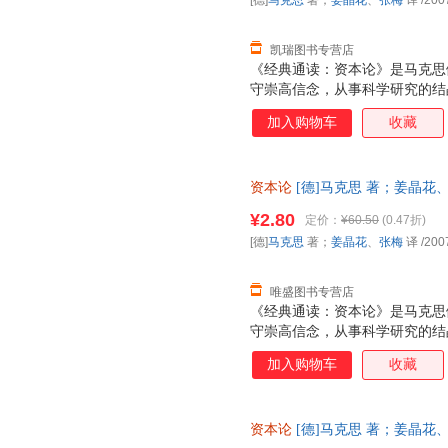
[德]
马克思
著；
姜晶花
、
张梅
译
/200
卷里，马克思暂时撇开流通过程
心是研究剩余价值的生产问题。
凯瑞图书专营店
《经典通读：资本论》是马克思
守崇高信念，从事科学研究的结
第二、第三卷由恩格斯整理，分别
加入购物车
收藏
整理出版了马克思计划中的关于
四卷，但考茨基把它独立于《经
史》。通常所说的《经典通读：
资本论
[德]马克思 著；姜晶花、张梅
书研究的，是资本主义生产方式
发票，优质售后，支持7天无理
系。"《经典通读：资本论》即
¥2.80
定价：
¥60.50
(0.47折)
以，贯穿《经典通读：资本论》
[德]
马克思
著；
姜晶花
、
张梅
译
/200
卷里，马克思暂时撇开流通过程
心是研究剩余价值的生产问题。
唯盛图书专营店
《经典通读：资本论》是马克思
守崇高信念，从事科学研究的结
第二、第三卷由恩格斯整理，分别
加入购物车
收藏
整理出版了马克思计划中的关于
四卷，但考茨基把它独立于《经
史》。通常所说的《经典通读：
资本论
[德]马克思 著；姜晶花
书研究的，是资本主义生产方式