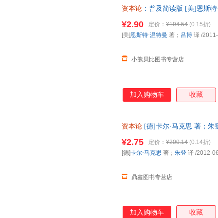
资本论
：普及简读版 [美]恩斯特
步销售，请咨询客服查询库存后
¥2.90
定价：
¥194.54
(0.15折)
[美]
恩斯特·温特曼
著；
吕博
译
/2011
小熊贝比图书专营店
加入购物车
收藏
资本论
[德]卡尔·马克思 著；
书为单本而非一套，电子发票。
¥2.75
定价：
¥200.14
(0.14折)
[德]
卡尔·马克思
著；
朱登
译
/2012-0
鼎鑫图书专营店
加入购物车
收藏