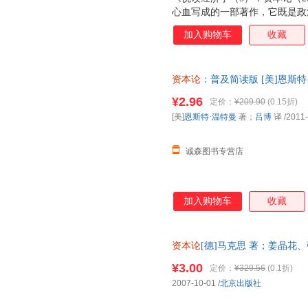
心血写成的一部著作，它既是政
科全书。这部巨著第一次深刻地
加入购物车
收藏
本主义商品生产、流通和分配的
有划时代的历史意义。
资本论
：普及简读版 [美]恩斯特
保证质量，此书为单本而非一套
¥2.96
定价：
¥209.90
(0.15折)
[美]
恩斯特·温特曼
著；
吕博
译
/2011
诚森图书专营店
加入购物车
收藏
资本论
[德]马克思 著；姜晶花、张
书，保证质量，此书为单本而非
¥3.00
定价：
¥329.56
(0.1折)
2007-10-01
/
北京出版社