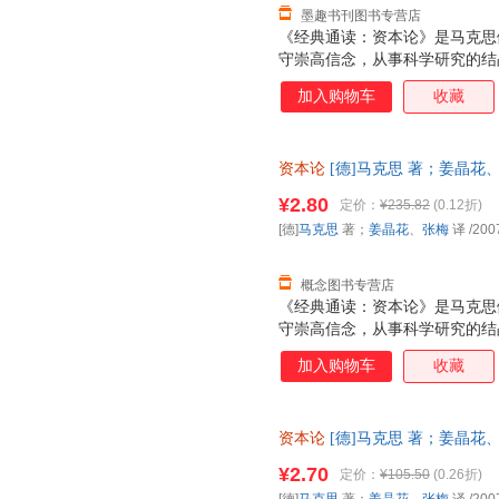
墨趣书刊图书专营店
《经典通读：资本论》是马克思
守崇高信念，从事科学研究的结
第二、第三卷由恩格斯整理，分别
加入购物车
收藏
整理出版了马克思计划中的关于
四卷，但考茨基把它独立于《经
史》。通常所说的《经典通读：
资本论
[德]马克思 著；姜晶花、张梅
书研究的，是资本主义生产方式
发票，优质售后，支持7天无理
系。"《经典通读：资本论》即
¥2.80
定价：
¥235.82
(0.12折)
以，贯穿《经典通读：资本论》
[德]
马克思
著；
姜晶花
、
张梅
译
/200
卷里，马克思暂时撇开流通过程
心是研究剩余价值的生产问题。
概念图书专营店
《经典通读：资本论》是马克思
守崇高信念，从事科学研究的结
第二、第三卷由恩格斯整理，分别
加入购物车
收藏
整理出版了马克思计划中的关于
四卷，但考茨基把它独立于《经
史》。通常所说的《经典通读：
资本论
[德]马克思 著；姜晶花
书研究的，是资本主义生产方式
支持7天无理由退换】
系。"《经典通读：资本论》即
¥2.70
定价：
¥105.50
(0.26折)
以，贯穿《经典通读：资本论》