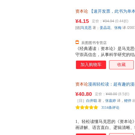
资本论
【速开发票，此书为单本
¥4.15
定价：
¥94.94
(0.44折)
[德]
马克思
著；
姜晶花
、
张梅
译
/200
辰图图书专营店
《经典通读：资本论》是马克思
守崇高信念，从事科学研究的结
第二、第三卷由恩格斯整理，分别
加入购物车
收藏
整理出版了马克思计划中的关于
四卷，但考茨基把它独立于《经
史》。通常所说的《经典通读：
资本论
漫画轻松读：超有趣的漫
书研究的，是资本主义生产方式
工真相。读懂《
资本论
》，理解
系。"《经典通读：资本论》即
¥40.80
定价：
¥48.00
(8.5折)
《资本论》真的很容易！工资低
以，贯穿《经典通读：资本论》
［日］
白井聪
著，
张嘉婷
译，
鲤伴
卷里，马克思暂时撇开流通过程
3114条评论
心是研究剩余价值的生产问题。
1、轻松读懂马克思的《资本论
画讲解、语言直白、逻辑清晰、
指南！ 3、32个核心关键词 13