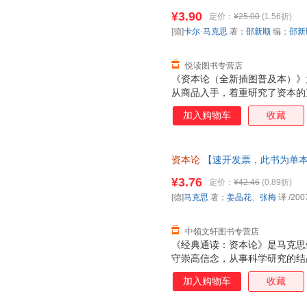
忧】 【速开发票，优质售后，
¥3.90
定价：
¥25.00
(1.56折)
[德]
卡尔·马克思
著；
邵新顺
编；
邵新
悦读图书专营店
《资本论（全新插图普及本）》
从商品入手，着重研究了资本的
其次研究资本的流通过程和总过
加入购物车
收藏
削阶级内部分配的问题。全书所
研究，对原有的资产阶级经济理
义观和阶级斗争学说。
资本论
【速开发票，此书为单本
¥3.76
定价：
¥42.46
(0.89折)
[德]
马克思
著；
姜晶花
、
张梅
译
/200
中领文轩图书专营店
《经典通读：资本论》是马克思
守崇高信念，从事科学研究的结
第二、第三卷由恩格斯整理，分别
加入购物车
收藏
整理出版了马克思计划中的关于
四卷，但考茨基把它独立于《经