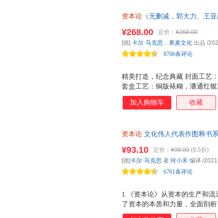
李靖
雷霆
黄少安
五洲传播出版社
山西人民出版社
文化艺
高鸿业
资本论
冯涛
（无删减，郭大力、王亚
德隆·阿
人民卫生出版社
书彻底明白打工真相！） 套盒
天天出版社
中国方
彼得·考夫曼
朱丽
周濂
¥268.00
定价：
¥268.00
封面，升级阅读体验。为什么科
兰州大学出版社
中共党史出版社
中央文
[德]
卡尔·马克思
，
果麦文化
出品
/202
张杨
张燕
张宁
到钱？为什么我们感到自己被工
中国税务出版社
云南科技出版社
8706条评论
击碎焦虑和内耗！果麦出品
西蒙娜·德·波伏瓦
吴勇
王乐
福建少年儿童出版社
福建教育出版社
人民中
王超
陶然
施康强
精美打造，纪念典藏 封面工艺
蓝天出版社
重庆大学出版社
生活书
莫莉·班
吕鹏
刘宇
套盒工艺：铜版裱糊，潘通红银
中国戏剧出版社
晨光出版社
成都地
艺：高松轻胶，轻盈易携，环保
李一鸣
李岩
李小均
加入购物车
收藏
167*230的大16开本，版心
明天出版社
北方妇女儿童出版社
李芳
杰夫·戴尔
姜涛
式、大幅图表排版升级；根据现
学苑出版社
广东旅游出版社
海洋出
曹琳琳
一章结尾单列注释，不随页注释
伯特兰·罗素
比尔·布
资本论
文化伟人代表作图释书系
中国医药科技出版社
战友恩格斯说 自资本家和劳动
中国宇航出版社
云南美
郑指梁
赵永久
赵耀
本书还对于劳动者更重要了。我
四川教育出版社
¥93.10
中西书局
陕西旅
定价：
¥98.00
(9.5折)
张建伟
约瑟夫
许小年
动的关系这一个轴心上。对于这
[德]
卡尔·马克思
著;
何小禾
编译
/2021
山东省地图出版社
青岛出版社
辽宁大
个说明的根本性和透辟性，只有
吴晓波
吴娜
王星
6761条评论
凤凰出版社
广陵书社
中南大
王国章
王芳
田园
湖南科学技术出版社
中国地质大学出版社
湖北教
彭凯平
庞绍堂
玛丽·加
1.《资本论》从资本的生产和
贵州教育出版社
甘肃文化出版社
了资本的本质和力量，全面剖析
刘北成
莱维
金帆
是一部具有崭新经济理论体系，
中国环境科学出版社
中国画报出版社
军事科