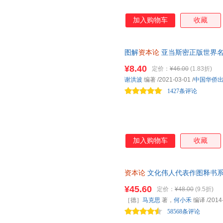
赵峰
张友鹤
张懿
张文成
张丽
张力
加入购物车
收藏
张华
张光明
张帆
翟学伟
伊恩·布鲁玛
野口悠
图解
资本论
亚当斯密正版世界名
杨俊杰
杨光
阎真
变财富观念的经济学微观宏观经
¥8.40
定价：
¥46.00
(1.83折)
亚历山大
薛兆丰
徐智明
谢洪波
编著
/2021-03-01
/
中国华侨
肖凤娟
肖恩
夏磊
1427条评论
王颖
王昕
王霄
王茜
王明毅
王明华
王健
王坚
王刚
加入购物车
收藏
汪海波
托克维尔
田涛
宋犀堃
邱国鹭
乔纳森
钱爱民
皮埃尔·布尔迪厄
彭凡
资本论
文化伟人代表作图释书系
界工人阶级的圣经！
内田树
拿破仑·希尔
洛克
¥45.60
定价：
¥48.00
(9.5折)
罗杰·洛温斯坦
罗传芳
罗伯特·
［德］
马克思
著，
何小禾
编译
/2014
刘哲昕
刘阳
58568条评论
刘霞