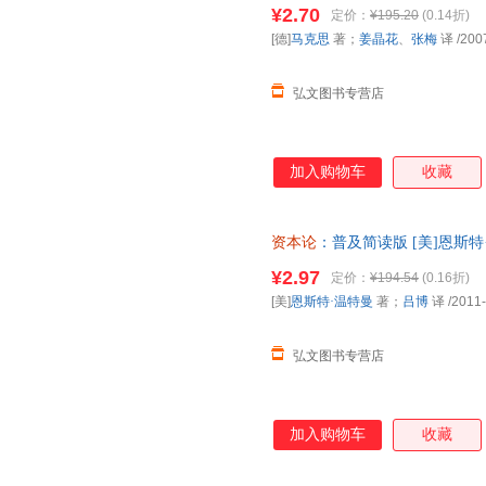
咨询客服查询库存后下单，避免
系。"《经典通读：资本论》即
¥2.70
定价：
¥195.20
(0.14折)
以，贯穿《经典通读：资本论》
[德]
马克思
著；
姜晶花
、
张梅
译
/200
卷里，马克思暂时撇开流通过程
心是研究剩余价值的生产问题。
弘文图书专营店
加入购物车
收藏
资本论
：普及简读版 [美]恩斯特
步销售，请咨询客服查询库存后
¥2.97
定价：
¥194.54
(0.16折)
[美]
恩斯特·温特曼
著；
吕博
译
/2011
弘文图书专营店
加入购物车
收藏