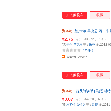
加入购物车
收藏
资本论
[德]卡尔·马克思 著；
书为单本而非一套，电子发票。
¥2.75
定价：
¥36.72
(0.75折)
[德]
卡尔·马克思
著；
朱登
译
/2012-0
1条评论
诚森图书专营店
加入购物车
收藏
资本论
：普及简读版 [美]恩斯特
票，优质售后，支持7天无理由
¥3.07
定价：
¥47.20
(0.66折)
[美]
恩斯特·温特曼
著；
吕博
译
/2011