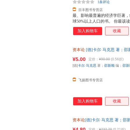
1条评论
目丰图书专营店
最、影响最普遍的经济学巨著，
球50%以上人口的书。 你最该
领域一览无遗的体系之书。 影
加入购物车
收藏
学批判。 《资本论》从资本的
本原理，展现了资本的本质和力
是一部具有崭新经济理论体系，
资本论
[德]卡尔·马克思 著；邵
创立了庞大而深邃的劳动价值体
书，保证质量，此书为单本而非
¥5.00
定价：
¥90.00
(0.56折)
[德]
卡尔·马克思
著；
邵新顺
编；
邵新
飞扬图书专营店
加入购物车
收藏
资本论
[德]卡尔·马克思 著；
9787500861652 正版旧
¥4.80
定价：
¥232.70
(0.21折)