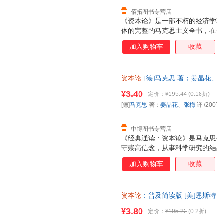
佰拓图书专营店
《资本论》是一部不朽的经济学
体的完整的马克思主义全书，在
唯物论和剩余价值理论得到了完
加入购物车
收藏
石的经济学巨著，就是历史唯物
说《资本论》也是具体的历史唯物
后国际经济持续衰退的影响下，
资本论
[德]马克思 著；姜晶花、张梅
危机看似一下子把资本主义世界
发票，优质售后，支持7天无理
架势。而《资本论》则成为人们
¥3.40
定价：
¥195.44
(0.18折)
在我们这个时代马克思并没有过
[德]
马克思
著；
姜晶花
、
张梅
译
/200
找到关于这次经济危机的原因，
的经济危机
中博图书专营店
《经典通读：资本论》是马克思
守崇高信念，从事科学研究的结
第二、第三卷由恩格斯整理，分别
加入购物车
收藏
整理出版了马克思计划中的关于
四卷，但考茨基把它独立于《经
史》。通常所说的《经典通读：
资本论
：普及简读版 [美]恩斯特·温
书研究的，是资本主义生产方式
版社 【速开发票，优质售后，
系。"《经典通读：资本论》即
¥3.80
定价：
¥195.22
(0.2折)
以，贯穿《经典通读：资本论》