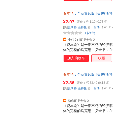
资本论
：普及简读版 [美]恩斯特·温
版社 【速开发票，优质售后，
¥2.97
定价：
¥41.10
(0.73折)
[美]
恩斯特·温特曼
著；
吕博
译
/2011
1条评论
中领文轩图书专营店
《资本论》是一部不朽的经济学
体的完整的马克思主义全书，在
唯物论和剩余价值理论得到了完
加入购物车
收藏
石的经济学巨著，就是历史唯物
说《资本论》也是具体的历史唯物
后国际经济持续衰退的影响下，
资本论
：普及简读版 [美]恩斯特·温
危机看似一下子把资本主义世界
版社 【速开发票，优质售后，
架势。而《资本论》则成为人们
¥2.86
定价：
¥233.40
(0.13折)
在我们这个时代马克思并没有过
[美]
恩斯特·温特曼
著；
吕博
译
/2011
找到关于这次经济危机的原因，
的经济危机
概念图书专营店
《资本论》是一部不朽的经济学
体的完整的马克思主义全书，在