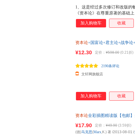
刘东
刘川
林耀华
1、这是经过多次修订和改版的
李永新
李颖
李杨
《资本论》在尊重原著的基础上
李响
李文锋
李涛
加深刻地理解全书。 3、本版
加入购物车
收藏
全面扫除阅读障碍。
李丽娟
李康
李建臣
科恩
解玺璋
江宇
资本论
+国富论+君主论+战争论
黄超
胡明
胡江伟
简史 推动世界历史进程的著作 
¥12.30
黑格尔
赫德森
韩松
定价：
¥598.00
(0.21折)
宫西达也
富强
傅惟慈
2190条评论
冯克利
樊纲
恩斯特
文轩网旗舰店
陈伟
陈鹏
陈婧
曾弘毅
布伦丹·西姆斯
本杰明·
白钢
奥斯丁
奥兰多·
加入购物车
收藏
资本论
全彩插图精读版【包邮】
2400206000071政治/军
¥17.90
定价：
¥49.90
(3.59折)
货，85%城市次日达，团购优
(德)
马克思
(
Marx
,K.) 著
/2013-08-01
/