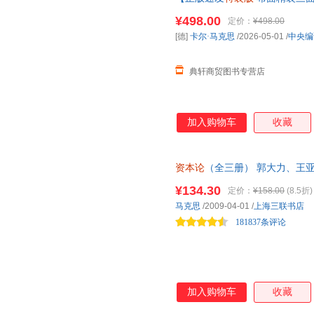
孙芳
斯宾塞
马骏
本论
主义原版哲学正版书籍外国
中国工人出版社
中国物资出版社
人民体
¥498.00
定价：
¥498.00
李硕
李茗茗
郎咸平
[德]
卡尔·马克思
/2026-05-01
/
中央编
哈尔滨出版社
中国电力出版社
中国法
韩毓海
陈亮
陈晨
中国计划出版社
中国文史出版社
作家出
银行螺丝钉
徐敏
王丹
典轩商贸图书专营店
群言出版社
北京邮电大学出版社
化学工
钱杰
马基雅维利
卢森堡
南京师范大学出版社
江苏大学出版社
湖南教
李强
李萌
杰里米·
南京出版社
甘肃人民出版社
顾兴斌
房西苑
邓小平
加入购物车
收藏
地震出版社
教育科学出版社
湖南大
朱琳
赵莹
张锐
黑龙江大学出版社
北京体育大学出版社
天津古
颜强
阎克文
许艳
资本论
（全三册） 郭大力、王亚
北京教育出版社
团结出版社
民族出
刘鹏
林毅夫
李静
文全译本重新再版
¥134.30
定价：
¥158.00
(8.5折)
上海大学出版社
广东高等教育出版社
姜文波
黄嵩
胡坚
马克思
/2009-04-01
/
上海三联书店
华东理工大学出版社
内蒙古大学出版社
中山大
费孝通
崔波
陈颖
181837条评论
中国盲文出版社
上海文化出版社
赵玲
张秋生
张海涛
国际文化出版公司
科学技术文献出版社
西瓜子
王章辉
王坤
国防大学出版社
中国档案出版社
任泽平
秦丹萍
钱峰
加入购物车
收藏
中华书局
云南人民出版社
天津大
刘明
刘敬东
鲤伴
郑州大学出版社
海天出版社
南方日