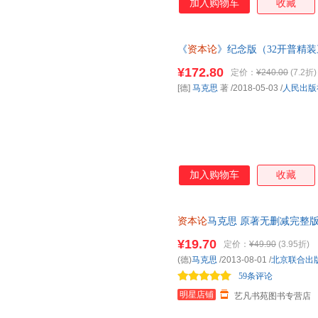
加入购物车
收藏
弗里德里希·奥古斯特·冯·哈耶克
德群
达尔
学巨著。 3.《资本论》创立
新疆人民出版社
新蕾出版社
浙江古
系背后的剩余价值体系生产关系
马克·吐温
孙含晖
周峰
论基础。
赵敏
张亮
张丽丽
《
资本论
》纪念版（32开普精
余江
历时三年精心编撰 豪华精装32
尹贻林
易英
¥172.80
定价：
¥240.00
(7.2折)
杨凡
吴培
王毅
[德]
马克思
著
/2018-05-03
/
人民出版
王岚
王军伟
王嘉
投行小兵
随园散人
钱诚
罗玲
龙在宇
刘文秀
林静宜
李文昌
李婷
加入购物车
收藏
李平
李淼
李晶
蒋勇
黄淳
何平
资本论
马克思 原著无删减完整
段歆玥
稻盛和夫
陈星
经济学 正版当当自营同款纪念
陈林
¥19.70
陈洁
茶乌龙
定价：
¥49.90
(3.95折)
(德)
马克思
/2013-08-01
/
北京联合出
圣艾克苏佩里
巴菲特
王潇
59条评论
伊查克·爱迪思
庄孔韶
朱大伟
明星店铺
艺凡书苑图书专营店
周国强
中青文
郑永年