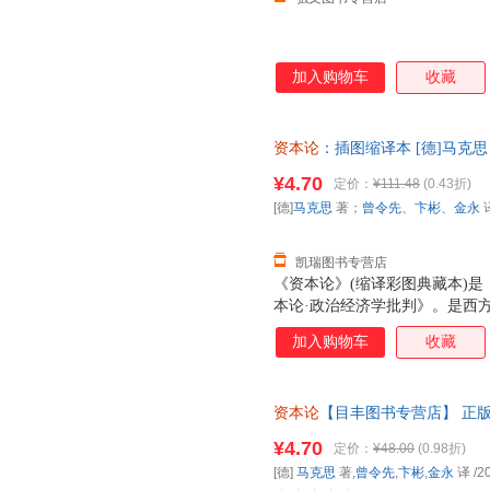
加入购物车
收藏
资本论
：插图缩译本 [德]马克
开发票，优质售后，支持7天无
¥4.70
定价：
¥111.48
(0.43折)
[德]
马克思
著；
曾令先
、
卞彬
、
金永
凯瑞图书专营店
《资本论》(缩译彩图典藏本)
本论·政治经济学批判》。是西
马克思经济学说中最主要的著作
加入购物车
收藏
更是研究资本主义社会经济形态
思想体系。其研究世界的方法源
学。马克思像黑格尔一样，相信
资本论
【目丰图书专营店】 正
程。他认为，所有哲学家所做的
子发票。
问题的关键在于如何改变世界。
¥4.70
定价：
¥48.00
(0.98折)
[德]
马克思
著,
曾令先
,
卞彬
,
金永
译
/2