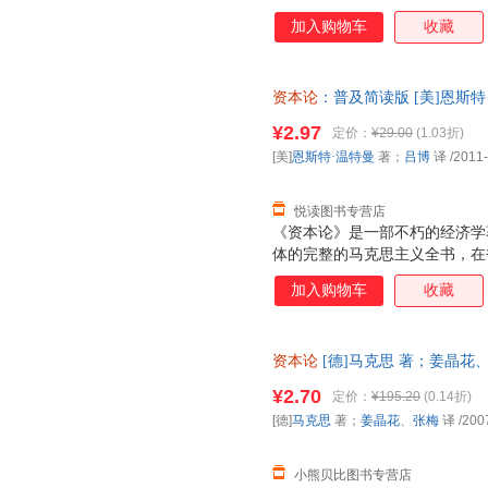
唯物论和剩余价值理论得到了完
加入购物车
收藏
石的经济学巨著，就是历史唯物
说《资本论》也是具体的历史唯物
后国际经济持续衰退的影响下，
资本论
：普及简读版 [美]恩斯
危机看似一下子把资本主义世界
忧】 【速开发票，优质售后，
架势。而《资本论》则成为人们
¥2.97
定价：
¥29.00
(1.03折)
在我们这个时代马克思并没有过
[美]
恩斯特·温特曼
著；
吕博
译
/2011
找到关于这次经济危机的原因，
的经济危机
悦读图书专营店
《资本论》是一部不朽的经济学
体的完整的马克思主义全书，在
唯物论和剩余价值理论得到了完
加入购物车
收藏
石的经济学巨著，就是历史唯物
说《资本论》也是具体的历史唯物
后国际经济持续衰退的影响下，
资本论
[德]马克思 著；姜晶花
危机看似一下子把资本主义世界
咨询客服查询库存后下单，避免
架势。而《资本论》则成为人们
¥2.70
定价：
¥195.20
(0.14折)
在我们这个时代马克思并没有过
[德]
马克思
著；
姜晶花
、
张梅
译
/200
找到关于这次经济危机的原因，
的经济危机
小熊贝比图书专营店