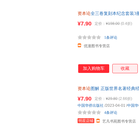
资本论
全三卷复刻本纪念套装3册
王亚南译 马克思
资本论
主义哲学
¥7.90
定价：
¥198.00
(0.4折)
1条评论
优漫图书专营店
加入购物车
收藏
资本论
图解 正版世界名著经典
的版本西方经济原理理论书籍改
¥7.90
定价：
¥29.80
(2.66折)
中国华侨出版社
/2023-04-01
/
中国华
4条评论
明星店铺
艺凡书苑图书专营店