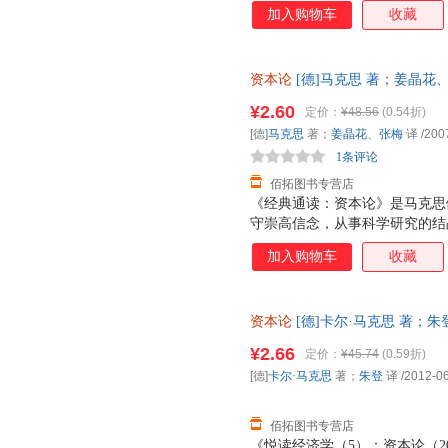
加入购物车
收藏
资本论
[德]马克思 著；姜晶花
后，支持7天无理由退换】
¥2.60
定价：
¥48.56
(0.54折)
[德]
马克思
著；
姜晶花
、
张梅
译
/200
1条评论
佰拓图书专营店
《经典通读：资本论》是马克思
守崇高信念，从事科学研究的结
第二、第三卷由恩格斯整理，分别
加入购物车
收藏
整理出版了马克思计划中的关于
四卷，但考茨基把它独立于《经
史》。通常所说的《经典通读：
资本论
[德]卡尔·马克思 著；
书研究的，是资本主义生产方式
支持7天无理由退换】
系。"《经典通读：资本论》即
¥2.66
定价：
¥45.74
(0.59折)
以，贯穿《经典通读：资本论》
[德]
卡尔·马克思
著；
朱登
译
/2012-0
卷里，马克思暂时撇开流通过程
心是研究剩余价值的生产问题。
佰拓图书专营店
《悦读经济学（5）：资本论（2