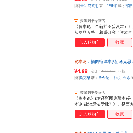
[德]
卡尔·马克思
著；
邵新顺
编；
邵新
梦溪图书专营店
《资本论（全新插图普及本）》
从商品入手，着重研究了资本的
其次研究资本的流通过程和总过
加入购物车
收藏
阶级内部分配的问题。全书所涉
究，对原有的资产阶级经济理论
观和阶级斗争学说。
资本论
：插图缩译本[德]马克思
9787802081581 正版旧
¥4.88
定价：
¥253.00
(0.2折)
[德]
马克思
著；
曾令先
、
卞彬
、
金永
梦溪图书专营店
《资本论》(缩译彩图典藏本)
本论·政治经济学批判》。是西
克思经济学说中主要的著作，同
加入购物车
收藏
研究资本主义社会经济形态的巅
体系。其研究世界的方法源于德
马克思像黑格尔一样，相信能够