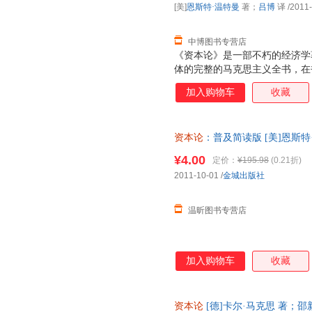
[美]
恩斯特·温特曼
著；
吕博
译
/2011
卷里，马克思暂时撇开流通过程
心是研究剩余价值的生产问题。
中博图书专营店
《资本论》是一部不朽的经济学
体的完整的马克思主义全书，在
唯物论和剩余价值理论得到了完
加入购物车
收藏
石的经济学巨著，就是历史唯物
说《资本论》也是具体的历史唯物
后国际经济持续衰退的影响下，
资本论
：普及简读版 [美]恩斯特
危机看似一下子把资本主义世界
速开发票，下单前请先咨询客服
架势。而《资本论》则成为人们
¥4.00
定价：
¥195.98
(0.21折)
在我们这个时代马克思并没有过
2011-10-01
/
金城出版社
找到关于这次经济危机的原因，
的经济危机
温昕图书专营店
加入购物车
收藏
资本论
[德]卡尔·马克思 著；