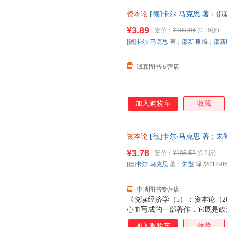
史》。通常所说的《经典通读：
资本论
[德]卡尔·马克思 著；邵
书研究的，是资本主义生产方式
书，保证质量，此书为单本而非
系。"《经典通读：资本论》即
¥3.89
定价：
¥209.94
(0.19折)
以，贯穿《经典通读：资本论》
[德]
卡尔·马克思
著；
邵新顺
编；
邵新
卷里，马克思暂时撇开流通过程
心是研究剩余价值的生产问题。
诚森图书专营店
加入购物车
收藏
资本论
[德]卡尔·马克思 著；朱登 
票，优质售后，支持7天无理由
¥3.76
定价：
¥195.52
(0.2折)
[德]
卡尔·马克思
著；
朱登
译
/2012-0
中博图书专营店
《悦读经济学（5）：资本论（2
心血写成的一部著作，它既是政
科全书。这部巨著第一次深刻地
加入购物车
收藏