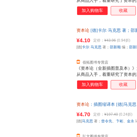
从商品入手，着重研究了资本的
其次研究资本的流通过程和总过
加入购物车
收藏
削阶级内部分配的问题。全书所
研究，对原有的资产阶级经济理
义观和阶级斗争学说。
资本论
[德]卡尔·马克思 著；邵
发票，优质售后，支持7天无理
¥4.10
定价：
¥43.96
(0.94折)
[德]
卡尔·马克思
著；
邵新顺
编；
邵新
佰拓图书专营店
《资本论（全新插图普及本）》
从商品入手，着重研究了资本的
其次研究资本的流通过程和总过
加入购物车
收藏
削阶级内部分配的问题。全书所
研究，对原有的资产阶级经济理
义观和阶级斗争学说。
资本论
：插图缩译本 [德]马克
社 线上线下同步销售，请咨询
¥4.70
定价：
¥197.40
(0.24折)
[德]
马克思
著；
曾令先
、
卞彬
、
金永
弘文图书专营店