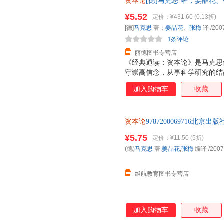
资本论
[德]马克思 著；姜晶花、张
认为，所有哲学家所做的一切都
书，保证质量，此书为单本而非
关键在于如何改变世界。他在黑
¥5.52
定价：
¥431.60
(0.13折)
[德]
马克思
著；
姜晶花
、
张梅
译
/200
1条评论
丽德图书专营店
《经典通读：资本论》是马克思
守崇高信念，从事科学研究的结
第二、第三卷由恩格斯整理，分别
加入购物车
收藏
整理出版了马克思计划中的关于
四卷，但考茨基把它独立于《经
史》。通常所说的《经典通读：
资本论
9787200069716
书研究的，是资本主义生产方式
书为单本而非一套，如有疑问可
系。"《经典通读：资本论》即
¥5.75
定价：
¥11.50
(5折)
以，贯穿《经典通读：资本论》
(德)
马克思
著,
姜晶花
,
张梅
编译
/2007
卷里，马克思暂时撇开流通过程
心是研究剩余价值的生产问题。
维航教育图书专营店
加入购物车
收藏