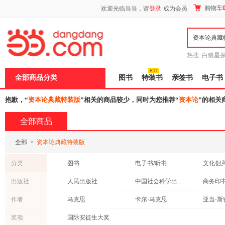
新
购物车
欢迎光临当当，请
登录
成为会员
窗
口
打
开
无
障
热搜:
白狼星
碍
师3
重建秦
说
全部商品分类
图书
特装书
亲签书
电子书
明
页
面,
抱歉，“
资本论典藏特装版
”相关的商品较少，同时为您推荐“
资本论
”的相关
按
Ctrl
全部商品
加
波
浪
全部
>
资本论典藏特装版
键
打
分类
图书
电子书/听书
文化创
开
导
出版社
人民出版社
中国社会科学出版社
商务印
盲
模
社会科学文献出版社
中央编译出版社
上海人
式
作者
马克思
卡尔·马克思
亚当·斯
中国金融出版社
中国经济出版社
列宁
陈征
郭大力
奖项
国际安徒生大奖
中国华侨出版社
北京大学出版社
上海译