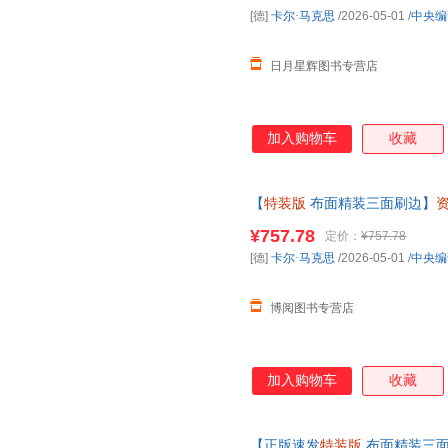
书洞穿社会体系之全部 马克思
李婧
陈超
张浩
[德]
卡尔·马克思
/2026-05-01
/
中央编
以
江苏凤凰教育出版社
陕西人民出版社
北京出
黄勇
海鹰
徐丹丹
广东经济出版社
京华出版社
时事出
张旭
王楠
托尼
日月星辉图书专营店
南海出版公司
新华出版社
上海书
顾海良
邓立
戴尔
文汇出版社
中国轻工业出版社
张平
吴江
王涛
辽海出版社
中国商务出版社
加入购物车
收藏
柯蒂斯
凯利
哈耶克
厦门大学出版社
中国纺织出版社
南开大
杨春峰
谭振学
刘俊海
文化发展出版社
汕头大学出版社
当代世
刘洋
李楠
凯恩斯
【
特装版
布面精装三面刷边】
石油工业出版社
湖北人民出版社
煤炭工
原版哲学正版书籍外国哲学读物
后浪
张敏
杨玲
¥757.78
定价：
¥757.78
中国水利水电出版社
河南大学出版社
中国农
盛松成
卢欣
刘慧
[德]
卡尔·马克思
/2026-05-01
/
中央编
沈阳出版社
中国铁道出版社
云南大
付小平
陈平
陈培永
安徽大学出版社
旅游教育出版社
中国长
博阅图书专营店
张伟
张维迎
张雷声
上海远东出版社
中国时代经济出版社
天津教
王宁
苏静
李智
江苏科学技术出版社
河南人民出版社
霍华德马克斯
黄延峰
杜伟华
加入购物车
收藏
百花洲文艺出版社
电子科技大学出版社
华文出
陈英
张然
约翰·格
北京航空航天大学出版社
西安交通大学出版社
古吴轩
王先庆
王巍
王佳
山东教育出版社
【正版速发
特装版
华中师范大学出版社
布面精装三
长江文