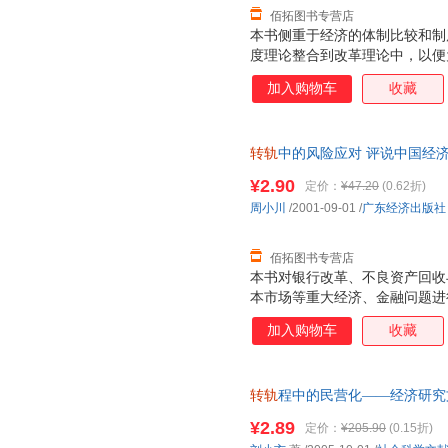
佰拓图书专营店
本书侧重于经济的体制比较和制
度理论整合到改革理论中，以便
出现的问题和解决问题的政策措
加入购物车
收藏
度分析，以求对制度分析和体制
规制，结合规制的案例对制度变
府，是从政府的角度探索制度变
转轨
中的风险应对 评说中国经济
优质售后，支持7天无理由退换
¥2.90
定价：
¥47.20
(0.62折)
周小川
/2001-09-01
/
广东经济出版社
佰拓图书专营店
本书对银行改革、不良资产回收
本市场等重大经济、金融问题进
统性解决问题的对策和思路。
加入购物车
收藏
转轨
程中的民营化——经济研究文
旧书，保证质量，此书为单本而
¥2.89
定价：
¥205.90
(0.15折)