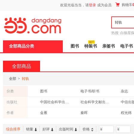
新
购物车
欢迎光临当当，请
登录
成为会员
窗
口
打
开
无
障
热搜:
白狼星
碍
师3
重建秦
说
全部商品分类
图书
特装书
亲签书
电子书
明
页
面,
按
全部商品
Ctrl
加
波
全部
>
转轨
浪
键
分类
图书
电子书/听书
杂志
打
开
出版社
中国社会科学出版社
社会科学文献出版社
中信出
导
盲
经济科学出版社
吉林人民出版社
商务印
作者
金雁
秦晖
程光炜
模
式
上海人民出版社
北京大学出版社
陈昕
蔡昉
刘伟
东方出版社
科学出版社
综合排序
销量
好评
出版时间
价格
-
杨华
李丽
陈振明