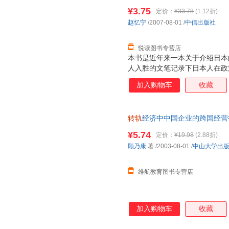
换】
¥3.75
定价：
¥33.78
(1.12折)
赵忆宁
/2007-08-01
/
中信出版社
悦读图书专营店
本书是近年来一本关于介绍日本
人入胜的文笔记录下日本人在政
型、在社会方面的严峻挑战以及
加入购物车
收藏
给日本人带来的无限困惑。 本
区、全球等层面和政治、经济、
陆离的转型背后的内在逻辑，堪
转轨
经济中中国企业的跨国经营行为 
两个月的时间，访问了120多
图书可开发票】 正版图书下单
至大和尚，与他们进行了一次次
¥5.74
定价：
¥19.98
(2.88折)
的历史、政治、经济、文化、民
顾乃康
著
/2003-08-01
/
中山大学出
原始采访记录与信息材料为基础
著。
维航教育图书专营店
加入购物车
收藏