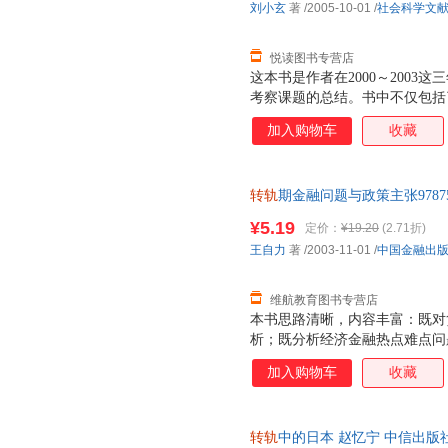
刘小玄
著
/2005-10-01
/
社会科学文
悦读图书专营店
这本书是作者在2000～200
考察课题的总结。书中不仅包括
了来自于实践考察的许多第一手
加入购物车
收藏
了出处的案例，均来自作者的第
访谈和原始记录。本书的宗旨在
迹，至少，本书从经济学的角度
转轨
期金融问题与政策主张9787
的过程。无论人们如何评判、存
图书直接下单即可】 此书为单
知道在中国转轨过程中曾经经历
¥5.19
定价：
¥19.20
(2.71折)
王自力
著
/2003-11-01
/
中国金融出
维航教育图书专营店
本书思路清晰，内容丰富：既对
析；既分析经济金融热点难点问
融理论和实践工作者难得的一本
加入购物车
收藏
转轨
中的日本 赵忆宁 中信出版