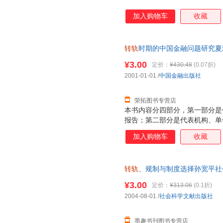
加入购物车
收藏
转轨
时期的中国金融问题研究夏斌 著
书，保证质量，此书为单本而非
¥3.00
定价：
¥430.48
(0.07折)
2001-01-01
/
中国金融出版社
荣拓图书专营店
本书内容分四部分，第一部分是
报告；第二部分是代表机构、单
文稿；第四部分是知识介绍性文
加入购物车
收藏
转轨
、规制与制度选择孙宽平社会科学
书，保证质量，此书为单本而非
¥3.00
定价：
¥313.06
(0.1折)
2004-08-01
/
社会科学文献出版社
墨趣书刊图书专营店