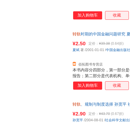
加入购物车
收藏
转轨
时期的中国金融问题研究 夏
后，支持7天无理由退换】
¥2.50
定价：
¥39.38
(0.64折)
夏斌
著
/2001-01-01
/
中国金融出版
佰拓图书专营店
本书内容分四部分，第一部分是
报告；第二部分是代表机构、单
文稿；第四部分是知识介绍性文
加入购物车
收藏
转轨
、规制与制度选择 孙宽平 
后，支持7天无理由退换】
¥2.90
定价：
¥43.70
(0.67折)
孙宽平
/2004-08-01
/
社会科学文献出