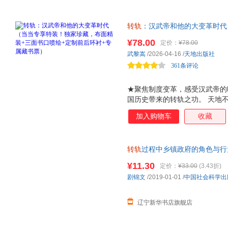
格致出版社
广东人民出版社
北京燕
李莉
吴宏
樊纲
世界知识出版社
人民出版社
上海古
苏菲
马涛
刘勇
转轨
：汉武帝和他的大变革时代
中央编译出版社
上海远东出版社
法律出
李晓西
张伟
张奇
书口喷绘+定制前后环衬+专属藏
¥78.00
定价：
¥78.00
上海三联书店
浙江大学出版社
企业管
院副教授武黎嵩，深刻解读汉武
王达
汪海波
马勇
武黎嵩
/2026-04-16
/
天地出版社
度，后世无法；不出师征伐，天
机械工业出版社
东方出版中心
凤凰出
黄河清
迟福林
陈涛
361条评论
中山大学出版社
中国发展出版社
学林出
中国商务出版社
中华书局
★聚焦制度变革，感受汉武帝的
国历史带来的转轨之功。 天地
海南出版社
广东经济出版社
山西经
往古，才能制宜于今。汉武帝即
加入购物车
收藏
陕西人民出版社
黑龙江人民出版社
北京联
从政治、经济、社会文化、对外
汉武帝的各项制度变革，全面呈
经济日报出版社
民主与建设出版社
二字，概括汉武帝时代的霸业成
湖南大学出版社
汕头大学出版社
转轨
过程中乡镇政府的角色与行为:甘
充分肯定汉武帝的功绩，创造性
国家行政学院出版社
case of Yanxia tow 新华书
山西人民出版社
高等教
代，指出汉武帝为中国历史带来
¥11.30
定价：
¥33.00
(3.43折)
的古典时代，正式走入中古时代
外文出版社
中国方正出版社
中国纺
剧锦文
/2019-01-01
/
中国社会科学出
帝时代发生的一系列变革，成就
中国税务出版社
成都时代出版社
度基础。 ★历史是一
湖南师范大学出版社
甘肃人民出版社
云南民
辽宁新华书店旗舰店
西南交通大学出版社
西南财经大学出版社