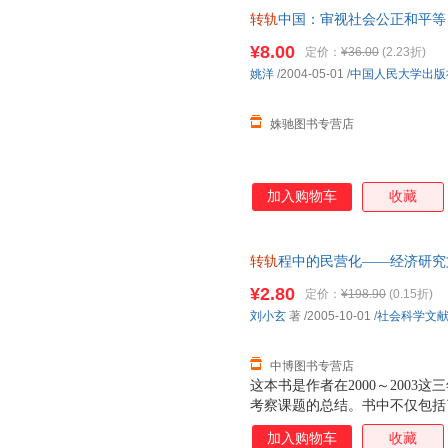
迹，至少，本书从经济学的角度
转轨
中国：审视社会公正和平等 
的过程。无论人们如何评判、存
知道在中国转轨过程中曾经经历
¥8.00
定价：
¥36.00
(2.23折)
姚洋
/2004-05-01
/
中国人民大学出版
姝驰图书专营店
加入购物车
收藏
转轨
程中的民营化——经济研究文库·2
文献出版社 【速开发票，优质
¥2.80
定价：
¥198.90
(0.15折)
刘小玄
著
/2005-10-01
/
社会科学文
中博图书专营店
这本书是作者在2000～200
考察课题的总结。书中不仅包括
了来自于实践考察的许多第一手
加入购物车
收藏
了出处的案例，均来自作者的第