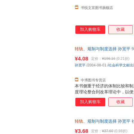
书悦文宣图书旗舰店
加入购物车
收藏
转轨
、规制与制度选择 孙宽平 97
发票，优质售后，支持7天无理
¥4.08
定价：
¥196.16
(0.21折)
孙宽平
/2004-08-01
/
社会科学文献出
中博图书专营店
本书侧重于经济的体制比较和制
度理论整合到改革理论中，以便
出现的问题和解决问题的政策措
加入购物车
收藏
度分析，以求对制度分析和体制
规制，结合规制的案例对制度变
府，是从政府的角度探索制度变
转轨
、规制与制度选择 孙宽平
本而非一套，支持7天无理由退
¥3.68
定价：
¥37.60
(0.98折)