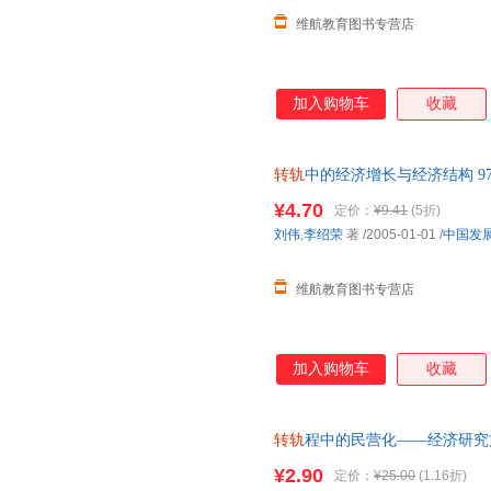
维航教育图书专营店
加入购物车
收藏
转轨
中的经济增长与经济结构 978
开发票】 正版图书下单即可
¥4.70
定价：
¥9.41
(5折)
刘伟
,
李绍荣
著
/2005-01-01
/
中国发
维航教育图书专营店
加入购物车
收藏
转轨
程中的民营化——经济研究文
心购买】 【速开发票，优质售
¥2.90
定价：
¥25.00
(1.16折)