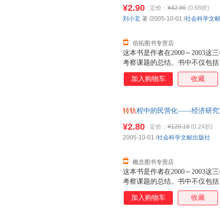
开发票，优质售后，支持7天无
¥2.90
定价：
¥42.86
(0.68折)
刘小玄
著
/2005-10-01
/
社会科学文
佰拓图书专营店
这本书是作者在2000～200
考察课题的总结。书中不仅包括
了来自于实践考察的许多第一手
加入购物车
收藏
了出处的案例，均来自作者的第
访谈和原始记录。本书的宗旨在
迹，至少，本书从经济学的角度
转轨
程中的民营化——经济研究文库·2
的过程。无论人们如何评判、存
文献出版社 【速开发票，优质
知道在中国转轨过程中曾经经历
¥2.80
定价：
¥120.18
(0.24折)
2005-10-01
/
社会科学文献出版社
概念图书专营店
这本书是作者在2000～200
考察课题的总结。书中不仅包括
了来自于实践考察的许多第一手
加入购物车
收藏
了出处的案例，均来自作者的第
访谈和原始记录。本书的宗旨在