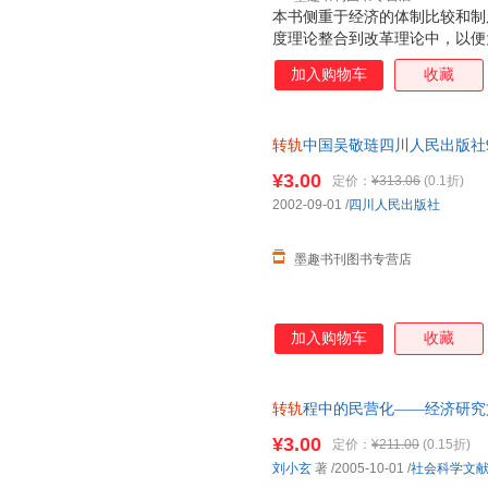
本书侧重于经济的体制比较和制
度理论整合到改革理论中，以便
出现的问题和解决问题的政策措
加入购物车
收藏
度分析，以求对制度分析和体制
规制，结合规制的案例对制度变
府，是从政府的角度探索制度变
转轨
中国吴敬琏四川人民出版社97
为单本而非一套，电子发票！
¥3.00
定价：
¥313.06
(0.1折)
2002-09-01
/
四川人民出版社
墨趣书刊图书专营店
加入购物车
收藏
转轨
程中的民营化——经济研究文
9787801907158 正版旧
¥3.00
定价：
¥211.00
(0.15折)
刘小玄
著
/2005-10-01
/
社会科学文