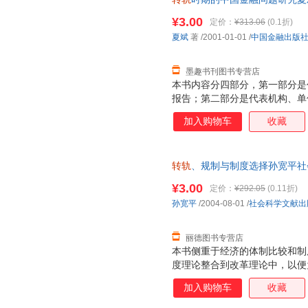
书，保证质量，此书为单本而非
¥3.00
定价：
¥313.06
(0.1折)
夏斌
著
/2001-01-01
/
中国金融出版
墨趣书刊图书专营店
本书内容分四部分，第一部分是
报告；第二部分是代表机构、单
文稿；第四部分是知识介绍性文
加入购物车
收藏
转轨
、规制与制度选择孙宽平社会科学
书，保证质量，此书为单本而非
¥3.00
定价：
¥292.05
(0.11折)
孙宽平
/2004-08-01
/
社会科学文献出
丽德图书专营店
本书侧重于经济的体制比较和制
度理论整合到改革理论中，以便
出现的问题和解决问题的政策措
加入购物车
收藏
度分析，以求对制度分析和体制
规制，结合规制的案例对制度变