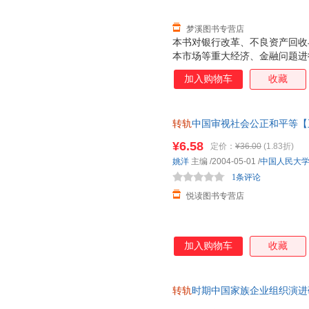
梦溪图书专营店
本书对银行改革、不良资产回收
本市场等重大经济、金融问题进
统性解决问题的对策和思路。
加入购物车
收藏
转轨
中国审视社会公正和平等【
下单前请咨询客服查看书籍情况
¥6.58
定价：
¥36.00
(1.83折)
姚洋
主编
/2004-05-01
/
中国人民大
1条评论
悦读图书专营店
加入购物车
收藏
转轨
时期中国家族企业组织演进
发票】 正版旧书，保证质量，