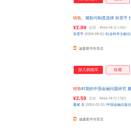
转轨
、规制与制度选择 孙宽平
此书为单本而非一套，电子发票
¥2.89
定价：
¥211.78
(0.14折)
孙宽平
/2004-08-01
/
社会科学文献出
诚森图书专营店
加入购物车
收藏
转轨
时期的中国金融问题研究 夏
量，此书为单本而非一套，电子
¥2.59
定价：
¥211.78
(0.13折)
夏斌
著
/2001-01-01
/
中国金融出版
诚森图书专营店