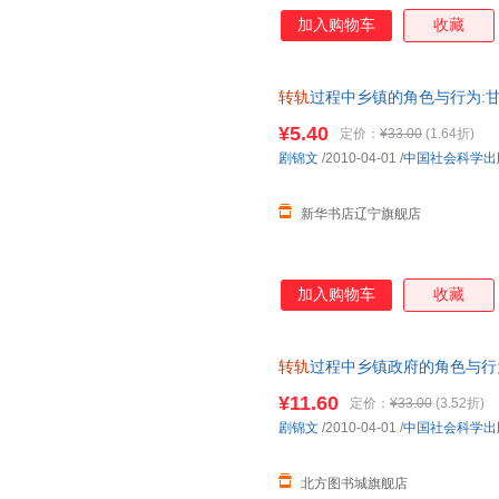
加入购物车
收藏
转轨
过程中乡镇的角色与行为:甘肃省华亭
Yanxia town 新华正版 多仓
¥5.40
定价：
¥33.00
(1.64折)
剧锦文
/2010-04-01
/
中国社会科学出
新华书店辽宁旗舰店
加入购物车
收藏
转轨
过程中乡镇政府的角色与行为:甘
case of Yanxia tow 新
¥11.60
定价：
¥33.00
(3.52折)
次日送达！
剧锦文
/2010-04-01
/
中国社会科学出
北方图书城旗舰店