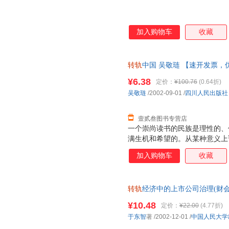
加入购物车
收藏
转轨
中国 吴敬琏 【速开发票，
¥6.38
定价：
¥100.76
(0.64折)
吴敬琏
/2002-09-01
/
四川人民出版社
壹贰叁图书专营店
一个崇尚读书的民族是理性的、
满生机和希望的。从某种意义上
明，正是靠着书才是以传承、繁
加入购物车
收藏
转轨
经济中的上市公司治理(财
瑕] 正版微瑕,自有库房,消毒发
¥10.48
定价：
¥22.00
(4.77折)
心选购
于东智
著
/2002-12-01
/
中国人民大学