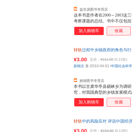
益生源图书专营店
这本书是作者在2000～200
考察课题的总结。书中不仅包括
了来自于实践考察的许多第一手
加入购物车
收藏
了出处的案例，均来自作者的第
访谈和原始记录。本书的宗旨在
迹，至少，本书从经济学的角度
转轨
过程中乡镇政府的角色与行
的过程。无论人们如何评判、存
9787500486596 正版旧
知道在中国转轨过程中曾经经历
¥3.00
定价：
¥211.00
(0.15折)
剧锦文
著
/2010-04-01
/
中国社会科
丽德图书专营店
本书以甘肃华亭县砚峡乡为调研
究，对我国典型的乡镇发展模式
析基础。对我国乡镇政府职能和
加入购物车
收藏
建议。
转轨
中的风险应对 评说中国经济丛
正版旧书，保证质量，此书为单
¥3.00
定价：
¥234.60
(0.13折)