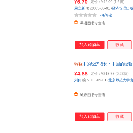
¥6.70
定价：
¥42.00
(1.6折)
周立新
著
/2005-06-01
/
经济管理出
2条评论
墨语图书专营店
加入购物车
收藏
转轨
中的经济增长：中国的经验和
书，保证质量，此书为单本而非
¥4.88
定价：
¥213.78
(0.23折)
刘伟
编
/2011-09-01
/
北京师范大学
诚森图书专营店
加入购物车
收藏