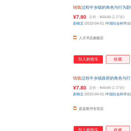
转轨
过程中乡镇的角色与行为剧锦文
镇地方行政管理调查报告华亭县
¥7.80
定价：
¥33.00
(2.37折)
行为
剧锦文
/2010-04-01
/
中国社会科学出
人天书店旗舰店
加入购物车
收藏
转轨
过程中乡镇政府的角色与行
会科学出版社 七天无理由退货 
¥7.80
定价：
¥33.00
(2.37折)
剧锦文
/2010-04-01
/
中国社会科学出
蔚蓝图书专营店
加入购物车
收藏