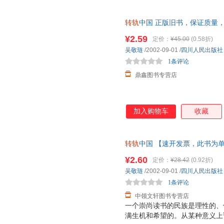
转轨
中国 正版旧书，保证质量
¥2.59
定价：
¥45.00
(0.58折)
吴敬琏
/2002-09-01
/
四川人民出版社
1条评论
鼎鑫图书专营店
加入购物车
收藏
转轨
中国 【速开发票，此书为
¥2.60
定价：
¥28.42
(0.92折)
吴敬琏
/2002-09-01
/
四川人民出版社
1条评论
中领文轩图书专营店
一个崇尚读书的民族是理性的、
满生机和希望的。从某种意义上