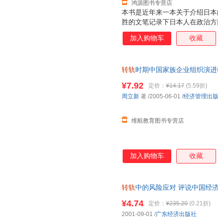
鸿源图书专营店
本书是近年来一本关于介绍日本
胜的文笔记录下日本人在政治方
社会方面的严峻挑战以及在对外
加入购物车
收藏
人带来的无限困惑。 本书以灵
等层面和政治、经济、社会、文
型背后的内在逻辑，堪称一部日
转轨
时期中国家族企业组织演进研究
时间，访问了120多名日本各
票，正版图书直接下单即可】 
尚，与他们进行了一次次对话和
¥7.92
定价：
¥14.17
(5.59折)
服！
史、政治、经济、文化、民族、
周立新
著
/2005-06-01
/
经济管理出
采访记录与信息材料为基础，写
维航教育图书专营店
加入购物车
收藏
转轨
中的风险应对 评说中国经济丛
正版旧书，保证质量，此书为单
¥4.74
定价：
¥235.20
(0.21折)
2001-09-01
/
广东经济出版社