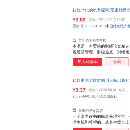
府，是从政府的角度探索制度变
转轨
时代的执着探索:贾康财经
9787500565499 正版旧
¥3.00
定价：
¥211.00
(0.15折)
贾康
著
/2003-01-01
/
中国财政经济
益生源图书专营店
本书是一本贾康的财经论文精选
观经济管理、财经热点、财经短
加入购物车
收藏
转轨
中国吴敬琏四川人民出版社97
为单本而非一套，电子发票！
¥3.37
定价：
¥220.50
(0.16折)
2002-09-01
/
四川人民出版社
梦溪图书专营店
一个崇尚读书的民族是理性的、
满生机和希望的。从某种意义上
明，正是靠着书才是以传承、繁