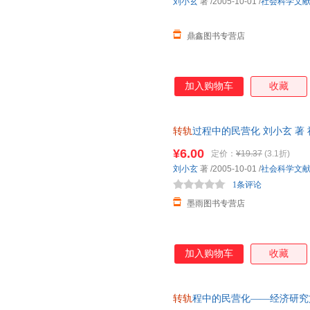
刘小玄
著
/2005-10-01
/
社会科学文
鼎鑫图书专营店
加入购物车
收藏
转轨
过程中的民营化 刘小玄 著
仓发货，物流便捷，下单秒杀，
¥6.00
定价：
¥19.37
(3.1折)
刘小玄
著
/2005-10-01
/
社会科学文
1条评论
墨雨图书专营店
加入购物车
收藏
转轨
程中的民营化——经济研究文