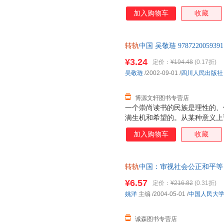
型、在社会方面的严峻挑战以及
加入购物车
收藏
给日本人带来的无限困惑。 本
区、全球等层面和政治、经济、
陆离的转型背后的内在逻辑，堪
转轨
中国 吴敬琏 97872200
两个月的时间，访问了120多
支持7天无理由退换】
至大和尚，与他们进行了一次次
¥3.24
定价：
¥194.48
(0.17折)
的历史、政治、经济、文化、民
吴敬琏
/2002-09-01
/
四川人民出版社
原始采访记录与信息材料为基础
著。
博源文轩图书专营店
一个崇尚读书的民族是理性的、
满生机和希望的。从某种意义上
明，正是靠着书才是以传承、繁
加入购物车
收藏
转轨
中国：审视社会公正和平等 
保证质量，此书为单本而非一套
¥6.57
定价：
¥216.82
(0.31折)
姚洋
主编
/2004-05-01
/
中国人民大
诚森图书专营店