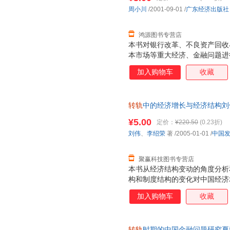
周小川
/2001-09-01
/
广东经济出版社
鸿源图书专营店
本书对银行改革、不良资产回收
本市场等重大经济、金融问题进
统性解决问题的对策和思路。
加入购物车
收藏
转轨
中的经济增长与经济结构刘
9787800877889 正版旧
¥5.00
定价：
¥220.50
(0.23折)
刘伟
、
李绍荣
著
/2005-01-01
/
中国
聚赢科技图书专营店
本书从经济结构变动的角度分析
构和制度结构的变化对中国经济
相互影响过程中对于经济增长的
加入购物车
收藏
对于经济增长产生的特殊影响等
转轨
时期的中国金融问题研究夏斌 著