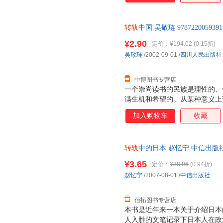
访谈和原始记录。本书的宗旨在
迹，至少，本书从经济学的角度
转轨
中国 吴敬琏 97872200
的过程。无论人们如何评判、存
支持7天无理由退换】
知道在中国转轨过程中曾经经历
¥2.90
定价：
¥194.02
(0.15折)
吴敬琏
/2002-09-01
/
四川人民出版社
中博图书专营店
一个崇尚读书的民族是理性的、
满生机和希望的。从某种意义上
明，正是靠着书才是以传承、繁
加入购物车
收藏
转轨
中的日本 赵忆宁 中信出版
换】
¥3.65
定价：
¥38.96
(0.94折)
赵忆宁
/2007-08-01
/
中信出版社
佰拓图书专营店
本书是近年来一本关于介绍日本
人入胜的文笔记录下日本人在政