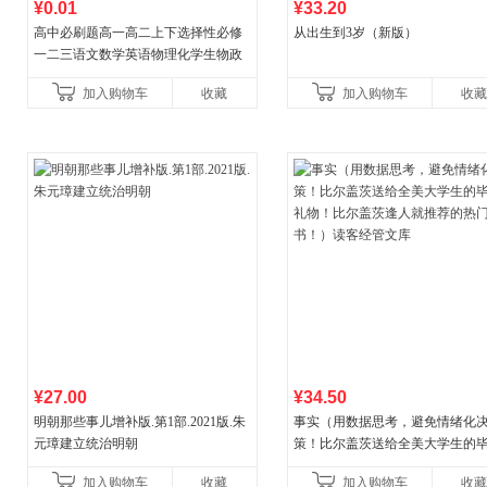
¥0.01
¥33.20
高中必刷题高一高二上下选择性必修
从出生到3岁（新版）
一二三语文数学英语物理化学生物政
治历史地理人教版同步练习册狂k重点
加入购物车
收藏
加入购物车
收藏
教辅资料
¥27.00
¥34.50
明朝那些事儿增补版.第1部.2021版.朱
事实（用数据思考，避免情绪化
元璋建立统治明朝
策！比尔盖茨送给全美大学生的
礼物！比尔盖茨逢人就推荐的热
加入购物车
收藏
加入购物车
收藏