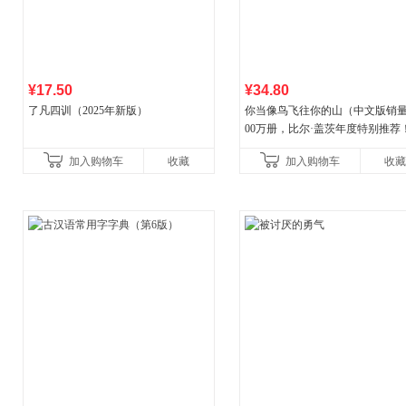
¥17.50
¥34.80
了凡四训（2025年新版）
你当像鸟飞往你的山（中文版销量
00万册，比尔·盖茨年度特别推荐
顶《纽约时报》畅销榜80+周，这
加入购物车
收藏
加入购物车
收藏
比你听说的还要