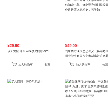
¥29.90
¥49.00
认知觉醒 开启自我改变的原动力
刘擎西方现代思想讲义（畅销超8
册中学生高分作文素材库常驻寒
阅读书单，奇葩说导师刘擎经典
加入购物车
收藏
加入购物车
收藏
讲透西方思想史，哲学知