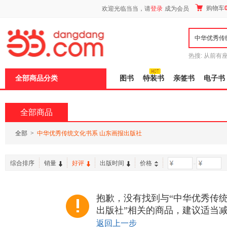
新
购物车
欢迎光临当当，请
登录
成为会员
窗
口
打
开
无
障
热搜:
从前有
碍
五种时间
9
说
全部商品分类
图书
特装书
亲签书
电子书
明
页
面,
按
全部商品
Ctrl
加
波
全部
>
中华优秀传统文化书系 山东画报出版社
浪
键
打
综合排序
销量
好评
出版时间
价格
-
开
导
盲
模
抱歉，没有找到与“中华优秀传统
式
出版社”相关的商品，建议适当
返回上一步