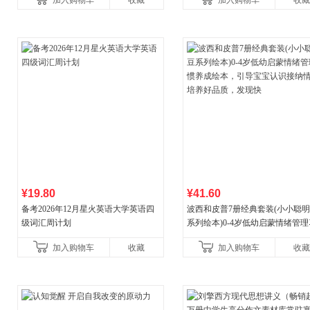
加入购物车
收藏
加入购物车
收藏
¥19.80
¥41.60
备考2026年12月星火英语大学英语四
波西和皮普7册经典套装(小小聪
级词汇周计划
系列绘本)0-4岁低幼启蒙情绪管
养成绘本，引导宝宝认识接纳情
加入购物车
收藏
加入购物车
收藏
养好品质，发现快