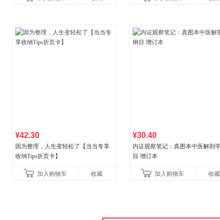
书！）读客经管文库
¥42.30
¥30.40
因为整理，人生变轻松了【当当专享
内证观察笔记：真图本中医解剖
收纳Tips折页卡】
目 增订本
加入购物车
收藏
加入购物车
收藏