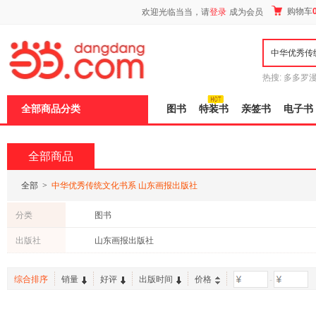
新
购物车
欢迎光临当当，请
登录
成为会员
窗
口
打
开
无
障
热搜:
多多罗
碍
传说
十日终
说
全部商品分类
图书
特装书
亲签书
电子书
明
页
面,
按
全部商品
Ctrl
加
波
全部
>
中华优秀传统文化书系 山东画报出版社
浪
键
分类
图书
打
开
出版社
山东画报出版社
导
盲
模
综合排序
销量
好评
出版时间
价格
-
式