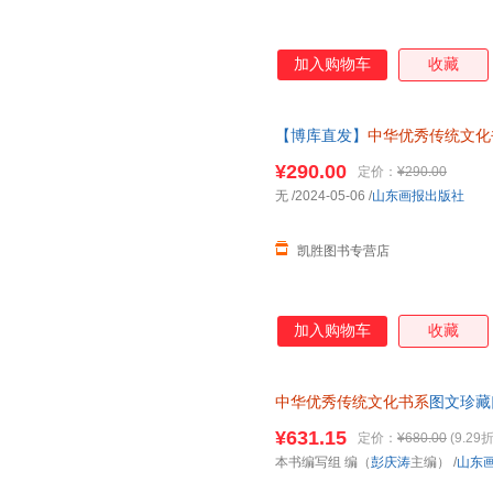
加入购物车
收藏
【博库直发】
中华优秀传统文化
¥290.00
定价：
¥290.00
无
/2024-05-06
/
山东画报出版社
凯胜图书专营店
加入购物车
收藏
中华优秀传统文化书系
图文珍藏
子》 儒家国学经典“四书”精注
¥631.15
定价：
¥680.00
(9.29折
由退换货【让您无忧购物】
本书编写组 编（
彭庆涛
主编）
/
山东