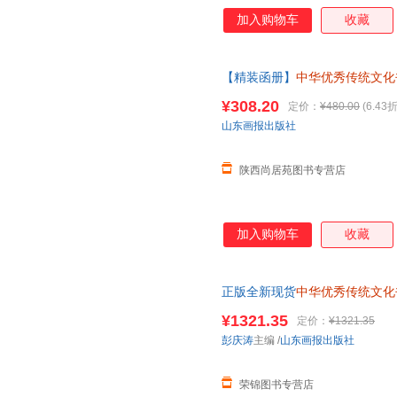
加入购物车
收藏
【精装函册】
中华优秀传统文化
《论语》《大学》《中 庸》《
¥308.20
定价：
¥480.00
(6.43折
山东画报出版社
陕西尚居苑图书专营店
加入购物车
收藏
正版全新现货
中华优秀传统文化
） 【店长推荐正版图书 请放
¥1321.35
定价：
¥1321.35
彭庆涛
主编
/
山东画报出版社
荣锦图书专营店