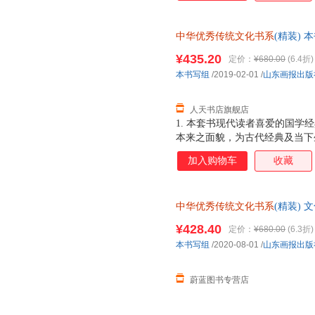
中华优秀传统文化书系
(精装)
华优秀传统文化书系（全10册）
¥435.20
定价：
¥680.00
(6.4折)
本书写组
/2019-02-01
/
山东画报出版
人天书店旗舰店
1. 本套书现代读者喜爱的国
本来之面貌，为古代经典及当下
阅读的通识国学经典读本。 2
加入购物车
收藏
团队，研究成果丰硕，校注不错
经注疏》为底本，英文对照主要参考
3.采取小32开本的“口袋书”
中华优秀传统文化书系
(精装) 
奏、讲究“休闲阅读”的当今社会
优惠 正规发票
线精装，四色印刷，纯质纸内文
¥428.40
定价：
¥680.00
(6.3折)
装帧精良，结实耐用，细节彰显
本书写组
/2020-08-01
/
山东画报出版
志学、吴泽浩、张仲亭、韦辛夷
品，为本书增添图文并茂
蔚蓝图书专营店