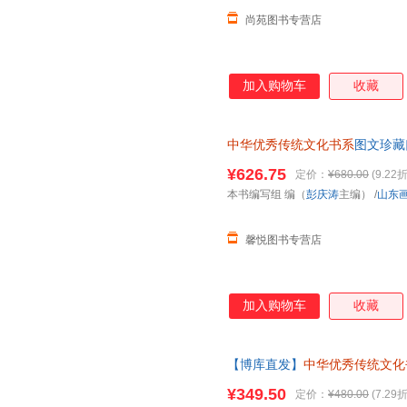
尚苑图书专营店
加入购物车
收藏
中华优秀传统文化书系
图文珍藏
子》 儒家国学经典“四书”精注
¥626.75
定价：
¥680.00
(9.22折
系在线当当客服
本书编写组 编（
彭庆涛
主编）
/
山东
馨悦图书专营店
加入购物车
收藏
【博库直发】
中华优秀传统文化
推荐正版图书 请放心下单，本
¥349.50
定价：
¥480.00
(7.29折