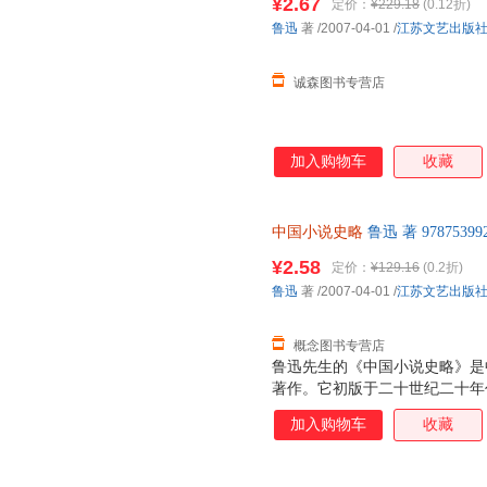
¥2.67
定价：
¥229.18
(0.12折)
鲁迅
著
/2007-04-01
/
江苏文艺出版
诚森图书专营店
加入购物车
收藏
中国小说史略
鲁迅 著 97875
后，支持7天无理由退换】
¥2.58
定价：
¥129.16
(0.2折)
鲁迅
著
/2007-04-01
/
江苏文艺出版
概念图书专营店
鲁迅先生的《中国小说史略》是
著作。它初版于二十世纪二十年
精辟的论断，深受学术界的推崇
加入购物车
收藏
中国通俗文学史的经典著作。迄
把它作为一本主要的参考书。最
方法方面，深有值得我们学习的