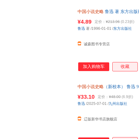
中国小说史略
鲁迅 著 东方出
套，电子发票。
¥4.89
定价：
¥213.96
(0.23折)
鲁迅
著
/1996-01-01
/
东方出版社
诚森图书专营店
加入购物车
收藏
中国小说史略
（新校本） 鲁迅 97
仓发货 正规发票
¥33.10
定价：
¥48.00
(6.9折)
鲁迅
/2025-07-01
/
九州出版社
辽版新华书店旗舰店