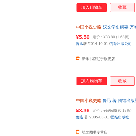
出一条脉络清晰的数千年中国小
加入购物车
收藏
隋之古小说36种，搜集宋至清末
余种。 本书以言简意赅之笔法
术，许多见解，至今仍是中国古
中国小说史略
·汉文学史纲要 万
时代中国人研究中国小说史的最
多仓就近发货 电子发票
¥5.50
定价：
¥33.80
(1.63折)
鲁迅
著
/2014-10-01
/
万卷出版公司
新华书店辽宁旗舰店
加入购物车
收藏
中国小说史略
鲁迅 著 团结出
后下单，避免纠纷。
¥3.36
定价：
¥195.32
(0.18折)
鲁迅
著
/2005-03-01
/
团结出版社
弘文图书专营店