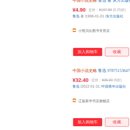
中国小说史略
鲁迅 著 东方出
后下单，避免纠纷。
¥4.90
定价：
¥197.80
(0.25折)
鲁迅
著
/1996-01-01
/
东方出版社
小熊贝比图书专营店
加入购物车
收藏
中国小说史略
鲁迅 9787515
正规发票
¥32.40
定价：
¥36.00
(9折)
鲁迅
/2022-01-31
/
中国青年出版社
辽版新华书店旗舰店
加入购物车
收藏