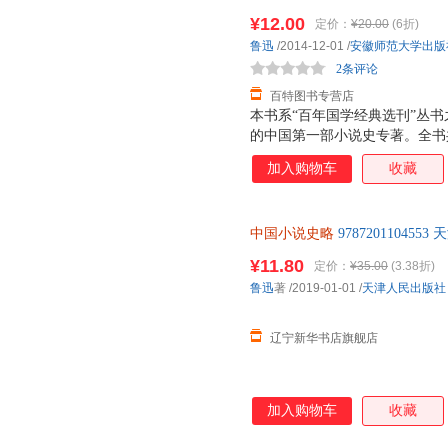
¥12.00
定价：
¥20.00
(6折)
鲁迅
/2014-12-01
/
安徽师范大学出版
2条评论
百特图书专营店
本书系“百年国学经典选刊”丛
的中国第一部小说史专著。全书
展、演变过程，始于神话与传说
加入购物车
收藏
的氛围中，鲁迅先生的《中国小
以系统的研究，开创了中国古代
立体系，为中国小说史的研究奠
中国小说史略
9787201104
世纪一部具有里程碑意义的经典
书店 全新正版书籍 正规发票
历代小说的思想、艺术，言简意
¥11.80
定价：
¥35.00
(3.38折)
鲁迅
著
/2019-01-01
/
天津人民出版社
辽宁新华书店旗舰店
加入购物车
收藏