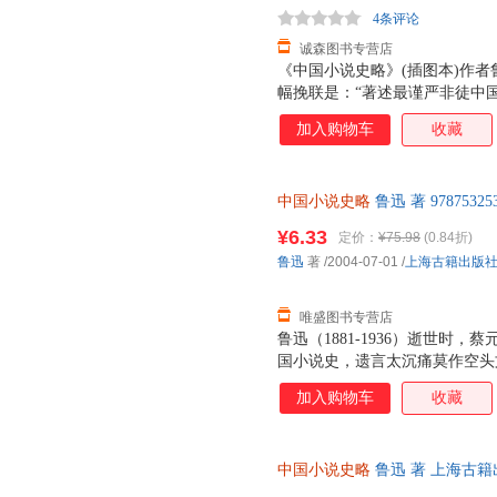
4条评论
诚森图书专营店
《中国小说史略》(插图本)作者鲁
幅挽联是：“著述最谨严非徒中
此可见，在蔡元培心目中，《中
加入购物车
收藏
遗产中所占地位何等重要。鲁迅
张闻天都指出鲁迅是伟大的文学
的。蔡元培的挽联则着重于突出
中国小说史略
鲁迅 著 97875
鲁迅作为学者的卓越贡献和思想
后，支持7天无理由退换】
小说史略》作为典范，这是自有
¥6.33
定价：
¥75.98
(0.84折)
鲁迅
著
/2004-07-01
/
上海古籍出版
唯盛图书专营店
鲁迅（1881-1936）逝世时
国小说史，遗言太沉痛莫作空头
国小说史略》这部著作在鲁迅整
加入购物车
收藏
的一生，其光辉成就是多方面的
家、思想家、革命家。这无疑是
迅作为一位伟大的学者的意义，
中国小说史略
鲁迅 著 上海古
格，鲁迅著述多矣，这里特别提
后，支持7天无理由退换】
道理的。 《中国小说史略》共