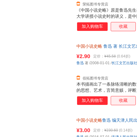
荣拓图书专营店
《中国小说史略》原是鲁迅先生
大学讲授小说史时的讲义，是中
中国古代小说发生、发展、演变
加入购物车
收藏
中国小说史略
鲁迅 著 长江文
理由退换】
¥2.90
定价：
¥45.58
(0.64折)
鲁迅
著
/2008-01-01
/
长江文艺出版
佰拓图书专营店
本书描画出了一条脉络清晰的数
的思想、艺术，言简意赅，评断
加入购物车
收藏
中国小说史略
鲁迅 编天津人民出版
此书为单本而非一套，电子发票
¥3.00
定价：
¥230.60
(0.14折)