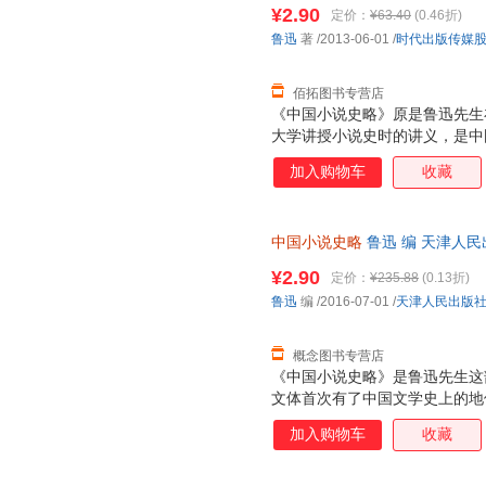
支持7天无理由退换】
¥2.90
定价：
¥63.40
(0.46折)
鲁迅
著
/2013-06-01
/
时代出版传媒
佰拓图书专营店
《中国小说史略》原是鲁迅先生
大学讲授小说史时的讲义，是中
中国古代小说发生、发展、演变
加入购物车
收藏
中国小说史略
鲁迅 编 天津人
理由退换】
¥2.90
定价：
¥235.88
(0.13折)
鲁迅
编
/2016-07-01
/
天津人民出版
概念图书专营店
《中国小说史略》是鲁迅先生这
文体首次有了中国文学史上的地
于文学写作者，尤其是小说创作
加入购物车
收藏
的。书中先生甄选的文摘、包罗