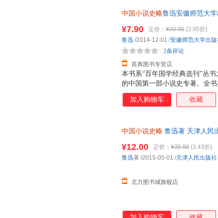
中国小说史略
鲁迅安徽师范大学出版社97
¥7.90
定价：
¥20.00
(3.95折)
鲁迅
/2014-12-01
/
安徽师范大学出版
2条评论
英典图书专营店
本书系“百年国学经典选刊”丛
的中国第一部小说史专著。全书
展、演变过程，始于神话与传说
加入购物车
收藏
的氛围中，鲁迅先生的《中国小
以系统的研究，开创了中国古代
立体系，为中国小说史的研究奠
中国小说史略
鲁迅著 天津人民
世纪一部具有里程碑意义的经典
历代小说的思想、艺术，言简意
¥12.00
定价：
¥35.00
(3.43折)
鲁迅
著
/2015-05-01
/
天津人民出版社
北方图书城旗舰店
加入购物车
收藏