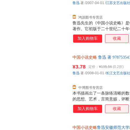
鲁迅
著
/2007-04-01
/
江苏文艺出版
鸿源图书专营店
鲁迅先生的《中国小说史略》是
著作。它初版于二十世纪二十年
精辟的论断，深受学术界的推崇
加入购物车
收藏
中国通俗文学史的经典著作。迄
把它作为一本主要的参考书。近
法方面，深有值得我们学习的地
中国小说史略
鲁迅 著 97875
工作。我们知道，除《小说史略
后，支持7天无理由退换】
说的著作，那就是《古小说钩沉
¥3.78
定价：
¥195.56
(0.2折)
们分别就唐以前的古小说、唐宋
鲁迅
著
/2008-01-01
/
长江文艺出版
资料辑集、整理工作，这是《小
要基础。鲁迅从1910
中博图书专营店
本书描画出了一条脉络清晰的数
的思想、艺术，言简意赅，评断
加入购物车
收藏
中国小说史略
鲁迅安徽师范大学出版社97