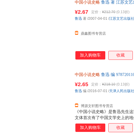
中国小说史略
鲁迅 著 江苏文
础工作。我们知道，除《小说史
非一套，电子发票。
小说的著作，那就是《古小说钩
¥2.67
定价：
¥212.70
(0.13折)
它们分别就唐以前的古小说、唐
鲁迅
著
/2007-04-01
/
江苏文艺出版
的资料辑集、整理工作，这是《
重要基础。鲁迅从191
鼎鑫图书专营店
加入购物车
收藏
中国小说史略
鲁迅 编 97872
后，支持7天无理由退换】
¥2.65
定价：
¥218.10
(0.13折)
鲁迅
编
/2016-07-01
/
天津人民出版
博源文轩图书专营店
《中国小说史略》是鲁迅先生这
文体首次有了中国文学史上的地
于文学写作者，尤其是小说创作
加入购物车
收藏
的。书中先生甄选的文摘、包罗