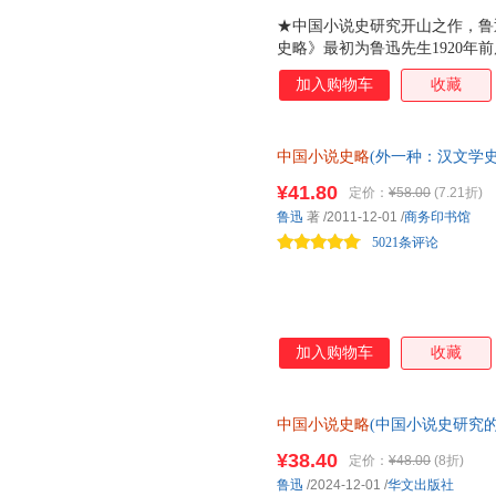
湖南大学出版社
光明日报出版社
江苏文
★中国小说史研究开山之作，鲁
上海译文出版社
上海文化出版社
福建美
史略》最初为鲁迅先生1920年
以油印本形式面世，而后多次增补
辽宁教育出版社
中国社会科学出版社
人民音
加入购物车
收藏
构，由北新书局出版，后续又进
中央编译出版社
崇文书局
化学工
言，这本开辟了中国小说史学术
以北新书局订正本的第十一印次
中国林业出版社
中国商业出版社
中国铁
中国小说史略
(外一种：汉文学史
原民国经典风貌，追摹先生学术风
四川人民出版社
四川教育出版社
代进程中具有开启先河之功的重
复刻民国底本，烫金书名为鲁迅
¥41.80
定价：
¥58.00
(7.21折)
北岳文艺出版社
南京师范大学出版社
江苏人
风貌，函套设计致敬鲁迅著作《彷
鲁迅
著
/2011-12-01
/
商务印书馆
（1933年版）经典封面设计及
福建人民出版社
北京燕山出版社
5021条评论
教授作序诚挚推荐。 "1936年
京华出版社
华龄出版社
同心出
山西古籍出版社
当代中国出版社
海风出
金城出版社
加入购物车
收藏
中国小说史略
(中国小说史研究的
作”！ 再现1935年经典封面
¥38.40
定价：
¥48.00
(8折)
鲁迅
/2024-12-01
/
华文出版社