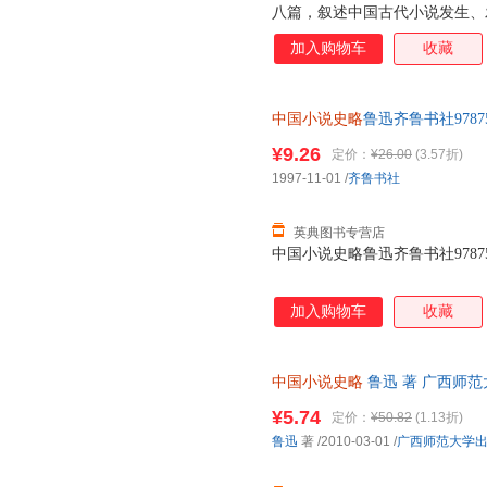
八篇，叙述中国古代小说发生、
末谴责小说。《中国小说史略》
加入购物车
收藏
说的思想、艺术，言简意赅，评
经典著作。
中国小说史略
鲁迅齐鲁书社978753
¥9.26
定价：
¥26.00
(3.57折)
1997-11-01
/
齐鲁书社
英典图书专营店
中国小说史略鲁迅齐鲁书社9787533
加入购物车
收藏
中国小说史略
鲁迅 著 广西师
天无理由退换】
¥5.74
定价：
¥50.82
(1.13折)
鲁迅
著
/2010-03-01
/
广西师范大学