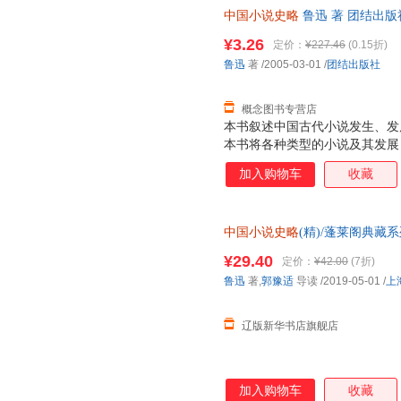
中国小说史略
鲁迅 著 团结出
退换】
¥3.26
定价：
¥227.46
(0.15折)
鲁迅
著
/2005-03-01
/
团结出版社
概念图书专营店
本书叙述中国古代小说发生、发
本书将各种类型的小说及其发展
出一条脉络清晰的数千年中国小
加入购物车
收藏
隋之古小说36种，搜集宋至清末
余种。 本书以言简意赅之笔法
术，许多见解，至今仍是中国古
中国小说史略
(精)/蓬莱阁典藏系列
时代中国人研究中国小说史的最
古籍出版社 正版全新书籍 多仓
¥29.40
定价：
¥42.00
(7折)
鲁迅
著,
郭豫适
导读
/2019-05-01
/
上
辽版新华书店旗舰店
加入购物车
收藏