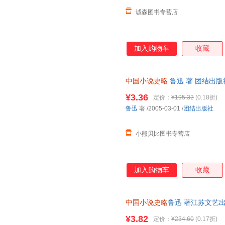
重要基础。鲁迅从191
诚森图书专营店
加入购物车
收藏
中国小说史略
鲁迅 著 团结出
后下单，避免纠纷。
¥3.36
定价：
¥195.32
(0.18折)
鲁迅
著
/2005-03-01
/
团结出版社
小熊贝比图书专营店
加入购物车
收藏
中国小说史略
鲁迅 著江苏文艺出版
此书为单本而非一套，电子发票
¥3.82
定价：
¥234.60
(0.17折)