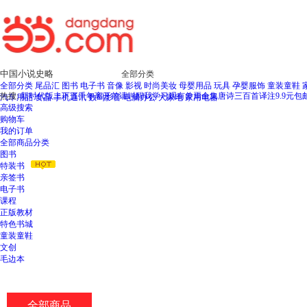
新
窗
口
打
开
无
全部分类
障
全部分类
尾品汇
图书
电子书
音像
影视
时尚美妆
母婴用品
玩具
孕婴服饰
童装童鞋
碍
热搜:
新时代版上下五千年
离开前请叫醒我
学习观
有兽焉全集
唐诗三百首译注
9.9元包
汽车用品
食品
手机通讯
数码影音
电脑办公
大家电
家用电器
说
高级搜索
明
购物车
页
我的订单
面,
全部商品分类
按
图书
Ctrl
特装书
加
亲签书
波
电子书
浪
课程
键
正版教材
打
特色书城
开
童装童鞋
导
文创
盲
毛边本
模
式
全部商品