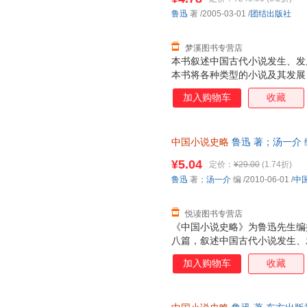
鲁迅
著
/2005-03-01
/
团结出版社
梦溪图书专营店
本书叙述中国古代小说发生、发
本书将各种类型的小说及其发展
出一条脉络清晰的数千年中国小
加入购物车
收藏
隋之古小说36种，搜集宋至清末
余种。 本书以言简意赅之笔法
术，许多见解，至今仍是中国古
中国小说史略
鲁迅 著；汤一介
时代中国人研究中国小说史的高
票，优质售后，支持7天无理由
¥5.04
定价：
¥29.00
(1.74折)
鲁迅
著；
汤一介
编
/2010-06-01
/
中
悦读图书专营店
《中国小说史略》为鲁迅先生编
八篇，叙述中国古代小说发生、
末谴责小说。《中国小说史略》
加入购物车
收藏
说的思想、艺术，言简意赅，评
经典著作。