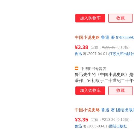
加入购物车
收藏
中国小说史略
鲁迅 著 97875
后，支持7天无理由退换】
¥3.38
定价：
¥195.16
(0.18折)
鲁迅
著
/2007-04-01
/
江苏文艺出版
中博图书专营店
鲁迅先生的《中国小说史略》是
著作。它初版于二十世纪二十年
精辟的论断，深受学术界的推崇
加入购物车
收藏
中国通俗文学史的经典著作。迄
把它作为一本主要的参考书。最
方法方面，深有值得我们学习的
中国小说史略
鲁迅 著 团结出
础工作。我们知道，除《小说史
套，电子发票。
小说的著作，那就是《古小说钩
¥3.35
定价：
¥213.26
(0.16折)
它们分别就唐以前的古小说、唐
鲁迅
著
/2005-03-01
/
团结出版社
的资料辑集、整理工作，这是《