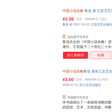
中国小说史略
鲁迅 著 江苏文
理由退换】
¥2.58
定价：
¥34.60
(0.75折)
鲁迅
著
/2007-04-01
/
江苏文艺出版
佰拓图书专营店
鲁迅先生的《中国小说史略》是
著作。它初版于二十世纪二十年
精辟的论断，深受学术界的推崇
加入购物车
收藏
中国通俗文学史的经典著作。迄
把它作为一本主要的参考书。最
方法方面，深有值得我们学习的
中国小说史略
鲁迅 著长江文艺出版
础工作。我们知道，除《小说史
此书为单本而非一套，电子发票
小说的著作，那就是《古小说钩
¥3.00
定价：
¥220.50
(0.14折)
它们分别就唐以前的古小说、唐
2008-01-01
/
长江文艺出版社
的资料辑集、整理工作，这是《
重要基础。鲁迅从191
鸿源图书专营店
本书描画出了一条脉络清晰的数
的思想、艺术，言简意赅，评断