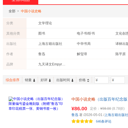
全部
>
中国小说史略
分类
文学理论
其他分类
图书
电子书/听书
文化创
出版社
上海古籍出版社
中华书局
译林出
九州出版社
民主与建设出版社
商务印
作者
鲁迅
解玺璋
陈平原
时代文艺出版社
中国青年出版社
华文出
南怀瑾
吕思勉
胡云翼
品牌
九天译文Empyrean Translation
江苏凤凰教育出版社
万卷出版公司
文化艺
周永
王国维
钱穆
岳麓书社
湖南人民出版社
胡怀琛
方卫平
综合排序
销量
好评
出版时间
价格
-
外文出版社
巴蜀书社
复旦大
济南出版社
吉林人民出版社
团结出
中国小说史略
（出版百年纪念版
中国三峡出版社
安徽大学出版社
文化发
花税票一张、黄铜书签一枚） 
安徽师范大学出版社
¥86.00
东方出版社
二十一
定价：
¥98.00
(8.78折)
影印复刻。布面精装复古函套，
鲁迅
著
/2026-05-01
/
上海古籍出版
上海科学技术文献出版社
广西人民出版社
广东人
赠“鲁迅”印章印花税票、黄铜书
646条评论
当代世界出版社
百花文艺出版社
朝华出