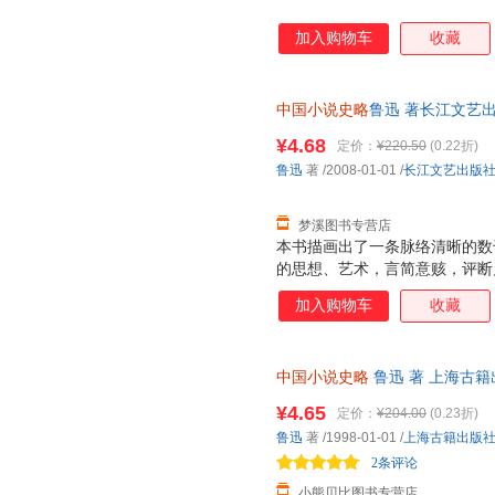
加入购物车
收藏
中国小说史略
鲁迅 著长江文艺出版
此书为单本而非一套，电子发票
¥4.68
定价：
¥220.50
(0.22折)
鲁迅
著
/2008-01-01
/
长江文艺出版
梦溪图书专营店
本书描画出了一条脉络清晰的数
的思想、艺术，言简意赅，评断
加入购物车
收藏
中国小说史略
鲁迅 著 上海古
库存后下单，欢迎选购。
¥4.65
定价：
¥204.00
(0.23折)
鲁迅
著
/1998-01-01
/
上海古籍出版
2条评论
小熊贝比图书专营店