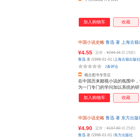
加入购物车
收藏
中国小说史略
鲁迅 著 上海古
理由退换】
¥4.55
定价：
¥244.16
(0.19折)
鲁迅
著
/1998-01-01
/
上海古籍出版
2条评论
概念图书专营店
在中国历来鄙视小说的氛围中，
为一门专门的学问加以系统的研
立了中国小说史的独立体系，为
加入购物车
收藏
先生为撰写《中国小说史略》作
许多精当卓越、言简意赅的评论
是作为文学家、思想家和革命家
中国小说史略
鲁迅 著 东方出
重刊《中国小说史略》，中国小
后下单，避免纠纷。
了鲁迅在中国古典小说研究领域
¥4.90
定价：
¥197.80
(0.25折)
全面地了解鲁迅，从而更进一步
鲁迅
著
/1996-01-01
/
东方出版社