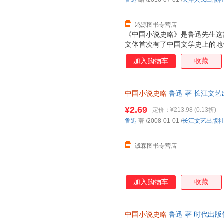
鲁迅
编
/2016-07-01
/
天津人民出版
鸿源图书专营店
《中国小说史略》是鲁迅先生这
文体首次有了中国文学史上的地
于文学写作者，尤其是小说创作
加入购物车
收藏
的。书中先生甄选的文摘、包罗
中国小说史略
鲁迅 著 长江文
非一套，电子发票。
¥2.69
定价：
¥213.98
(0.13折)
鲁迅
著
/2008-01-01
/
长江文艺出版
诚森图书专营店
加入购物车
收藏
中国小说史略
鲁迅 著 时代出