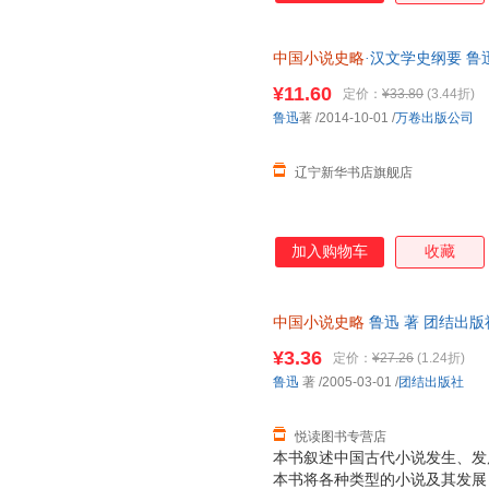
中国小说史略
·汉文学史纲要 鲁
¥11.60
定价：
¥33.80
(3.44折)
鲁迅
著
/2014-10-01
/
万卷出版公司
辽宁新华书店旗舰店
加入购物车
收藏
中国小说史略
鲁迅 著 团结出
退换】
¥3.36
定价：
¥27.26
(1.24折)
鲁迅
著
/2005-03-01
/
团结出版社
悦读图书专营店
本书叙述中国古代小说发生、发
本书将各种类型的小说及其发展