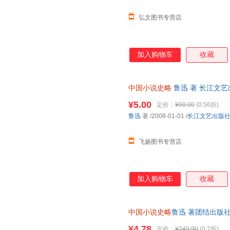
弘文图书专营店
加入购物车
收藏
中国小说史略
鲁迅 著 长江文
非一套，电子发票！
¥5.00
定价：
¥90.00
(0.56折)
鲁迅
著
/2008-01-01
/
长江文艺出版
飞扬图书专营店
加入购物车
收藏
中国小说史略
鲁迅 著团结出版社9
为单本而非一套，电子发票！
¥4.78
定价：
¥249.90
(0.2折)