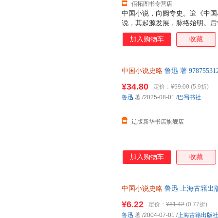
佰拓图书专营店
中国小说，向阙专史。迨《中国
说，其起源发展，脉络始明。后
诚不为过。
加入购物车
收藏
中国小说史略
鲁迅 著 978755
发票
¥34.80
定价：
¥59.00
(5.9折)
鲁迅
著
/2025-08-01
/
巴蜀书社
辽版新华书店旗舰店
加入购物车
收藏
中国小说史略
鲁迅 上海古籍出
书为单本而非一套，电子发票。
¥6.22
定价：
¥81.42
(0.77折)
鲁迅
著
/2004-07-01
/
上海古籍出版