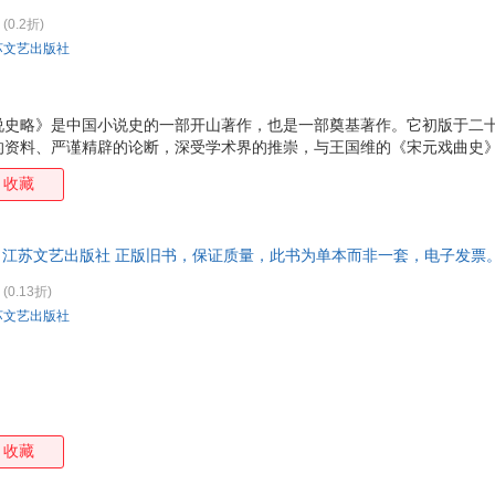
(0.2折)
苏文艺出版社
说史略》是中国小说史的一部开山著作，也是一部奠基著作。它初版于二
的资料、严谨精辟的论断，深受学术界的推崇，与王国维的《宋元戏曲史
。迄今近九十年，凡研究中国小说史的学人，仍把它作为一本主要的参考
收藏
治学精神方法方面，深有值得我们学习的地方。下面略述三点。 一、重视
略》之外，鲁迅还辑校编纂过三部有关中国小说的著作，那就是《古小说
》。它们分别就唐以前的古小说、唐宋文言小说、宋元明以来小说做了深
著 江苏文艺出版社 正版旧书，保证质量，此书为单本而非一套，电子发票
略》写得内容扎实、功夫深厚的一个重要基础。鲁迅从191
(0.13折)
苏文艺出版社
收藏