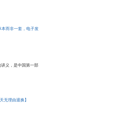
书为单本而非一套，电子发
的讲义，是中国第一部
7天无理由退换】