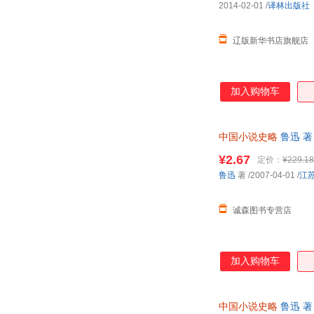
2014-02-01
/
译林出版社
辽版新华书店旗舰店
加入购物车
中国小说史略
鲁迅 
¥2.67
定价：
¥229.18
鲁迅
著
/2007-04-01
/
江
诚森图书专营店
加入购物车
中国小说史略
鲁迅 著