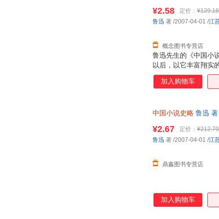
¥2.58
定价：
¥129.16
鲁迅
著
/2007-04-01
/
江
概念图书专营店
鲁迅先生的《中国小
以后，以它丰富翔实
俗文学史的经典著作
加入购物车
书，想到鲁迅此书在
们知道，除《小说史
集》、《小说旧闻钞
中国小说史略
鲁迅 
理工作，这是《小说史
¥2.67
定价：
¥212.70
鲁迅
著
/2007-04-01
/
江
鼎鑫图书专营店
加入购物车