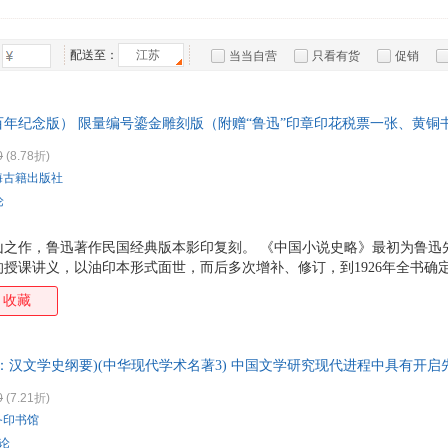
远方出版社
河南人民出版社
外文出版社
巴蜀
箱包皮
方卫平
济南出版社
吉林人民出版社
团结出版社
手表饰
配送至：
江苏
当当自营
只看有货
促销
运动户
文化发展出版社
北京理工大学出版社
凤凰出版社
特卖
预售
入驻商家
汽车用
北京大学出版社
上海科学技术文献出版社
广西人民出版社
广东
食品
百年纪念版） 限量编号鎏金雕刻版（附赠“鲁迅”印章印花税票一张、黄铜
百花文艺出版社
朝华出版社
新世界出版社
中国
手机通
生前最终版本影印复刻。布面精装复古函套，三面书口鎏金雕刻鲁迅设计汉
长江文艺出版社
四川大学出版社
上海译文出版社
上海
0
(8.78折)
数码影
铜书签。一版一印限量2600套含收藏编号。
海古籍出版社
辽宁教育出版社
中国社会科学出版社
人民音乐出版社
上海
电脑办
论
化学工业出版社
天天出版社
新星出版社
大家电
中国
家用电
中国文史出版社
四川人民出版社
四川教育出版社
之作，鲁迅著作民国经典版本影印复刻。 《中国小说史略》最初为鲁迅先
南京师范大学出版社
江苏人民出版社
汕头大学出版社
广东
授课讲义，以油印本形式面世，而后多次增补、修订，到1926年全书确
进行了文字与资料方面的完善。就出版历程而言，这本开辟了中国小说史
安徽少年儿童出版社
中国画报出版社
京华出版社
华龄
收藏
本书以北新书局订正本的第十一印次，即鲁迅生前最后一版，进行影印复
山西古籍出版社
当代中国出版社
海风出版社
科学
。 ★ 布面精装*复古函套，1：1等比例复刻民国底本，烫金书名为鲁迅
貌，函套设计致敬鲁迅著作《彷徨》（1926年版）、《鲁迅自选集》（1
：汉文学史纲要)(中华现代学术名著3) 中国文学研究现代进程中具有开
章元素。 ★北京大学刘勇强教授作序诚挚推荐。 "1936年北新书局
。
0
(7.21折)
务印书馆
评论