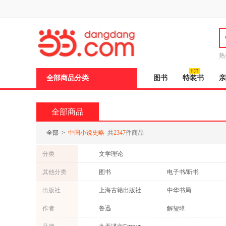
新
窗
口
打
开
无
障
热
碍
邮
说
全部商品分类
图书
特装书
亲
明
页
面,
按
全部商品
Ctrl
加
波
全部
>
中国小说史略
共
2347
件商品
浪
键
分类
文学理论
打
开
其他分类
图书
电子书/听书
导
盲
出版社
上海古籍出版社
中华书局
模
式
商务印书馆
上海书店出版社
作者
鲁迅
解玺璋
人民出版社
江苏凤凰教育出版社
胡云翼
陈舜臣