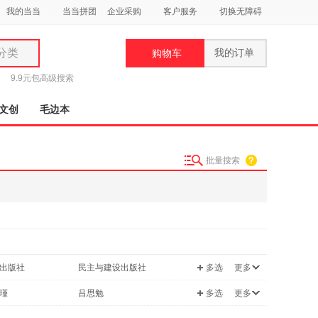
我的当当
当当拼团
企业采购
客户服务
切换无障碍
分类
我的订单
购物车
类
9.9元包
高级搜索
文创
毛边本
批量搜索
妆
品
饰
鞋
用
出版社
民主与建设出版社
多选
更多
饰
出版社
中国言实出版社
瑾
吕思勉
多选
更多
轩出版社
岳麓书社
吕澂