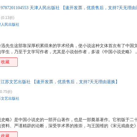
 9787201104553 天津人民出版社 【速开发票，优质售后，支持7天无理
(0.13折)
津人民出版社
鲁迅先生这部靠深厚积累得来的学术经典，使小说这种文体首次有了中国
的学生，乃至于文学写作者，尤其是小说创作者，多读《中国小说史略》
包罗的掌故，当做知识读一读，也是大趣味。
收藏
著 江苏文艺出版社 【速开发票，优质售后，支持7天无理由退换】
0.75折)
苏文艺出版社
说史略》是中国小说史的一部开山著作，也是一部奠基著作。它初版于二
的资料、严谨精辟的论断，深受学术界的推崇，与王国维的《宋元戏曲史
。迄今近九十年，凡研究中国小说史的学人，仍把它作为一本主要的参考
收藏