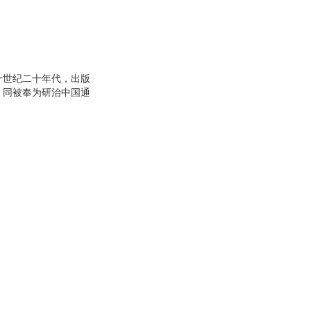
十世纪二十年代，出版
》同被奉为研治中国通
书。最近重新翻读此
做好资料基础工作。我
钩沉》、《唐宋传奇
入细致的资料辑集、整
。