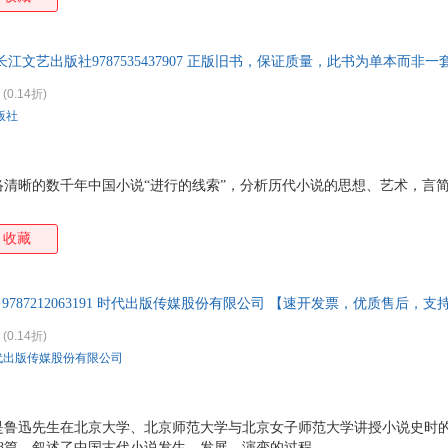
治学精神方法方面，深有值得我们学习的地方。下面略述三点。 一、重视
略》之外，鲁迅还辑校编纂过三部有关中国小说的著作，那就是《古小说
》。它们分别就唐以前的古小说、唐宋文言小说、宋元明以来小说做了深
长江文艺出版社9787535437907 正版旧书，保证质量，此书为单本而非
略》写得内容扎实、功夫深厚的一个重要基础。鲁迅从191
(0.14折)
版社
络清晰的数千年中国小说“进行的线索”，分析历代小说的思想、艺术，言
收藏
 9787212063191 时代出版传媒股份有限公司 【速开发票，优质售后，
(0.14折)
代出版传媒股份有限公司
是鲁迅先生在北京大学、北京师范大学与北京女子师范大学讲授小说史时
8篇，叙述了中国古代小说发生、发展、演变的过程。