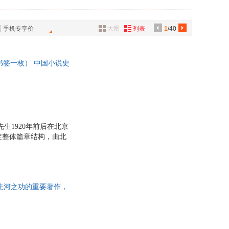
书社
复旦大学出版社
具
品
北京师范大学出版社
天津人民出版社
手机专享价
大图
列表
1
/40
外
安徽师范大学出版社
东方出版社
品
人民出版社
中国工人出版社
书签一枚） 中国小说史
和平出版社
湖南大学出版社
讯
画像砖纹样，赠“鲁
文化出版社
福建美术出版社
音
书画出版社
湖北美术出版社
公
林业出版社
中国商业出版社
器
上海人民美术出版社
上海人民出版社
生1920年前后在北京
科技出版社
福建人民出版社
定整体篇章结构，由北
学术研究领域的经典著
出版社
同心出版社
刻，还原民国经典风
出版社
西藏人民出版社
自题书法，内文繁体竖
933年版）经典封面设
启先河之功的重要著作，