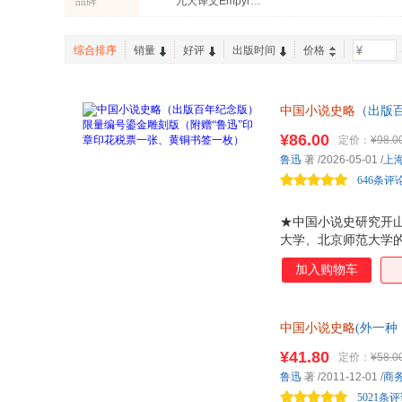
品牌
九天译文Empyrean Translation
湖南人民出版社
广西师范大学出版社
胡适
胡怀琛
齐鲁书社
北京联合出版公司
综合排序
销量
好评
出版时间
价格
-
中国三峡出版社
安徽大学出版社
二十一世纪出版社
浙江文艺出版社
中国小说史略
（出版
山西人民出版社
当代世界出版社
研究开山之作，鲁迅
光明日报出版社
¥86.00
江苏文艺出版社
定价：
¥98.0
迅”印章印花税票、黄
鲁迅
著
/2026-05-01
/
上
上海文艺出版社
北京出版社
646条评
中央编译出版社
崇文书局
中国铁道出版社
中国文联出版社
★中国小说史研究开山
华东师范大学出版社
北岳文艺出版社
大学、北京师范大学的
新书局出版，后续又
北京燕山出版社
首都师范大学出版社
加入购物车
作，距今已有百年。
四川民族出版社
安徽文艺出版社
貌，追摹先生学术风采
排影印尽显民国经典风
金城出版社
中国小说史略
(外一种
计及鲁迅自制猫头鹰名
是一部分体文学通史
¥41.80
定价：
¥58.0
鲁迅
著
/2011-12-01
/
商
5021条