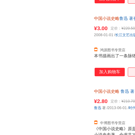
书，想到鲁迅此书在
们知道，除《小说史
集》、《小说旧闻钞
中国小说史略
鲁迅 著
理工作，这是《小说史
¥3.00
定价：
¥220.50
2008-01-01
/
长江文艺出
鸿源图书专营店
本书描画出了一条脉
加入购物车
中国小说史略
鲁迅 著
¥2.80
定价：
¥210.70
鲁迅
著
/2013-06-01
/
时
中博图书专营店
《中国小说史略》原
小说史专著。全书共2