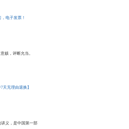
做好资料基础工作。我
钩沉》、《唐宋传奇
入细致的资料辑集、整
一套，电子发票！
简意赅，评断允当。
支持7天无理由退换】
的讲义，是中国第一部