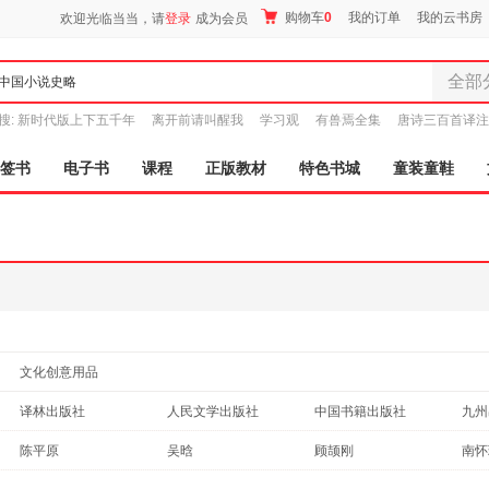
购物车
0
我的订单
我的云书房
欢迎光临当当，请
登录
成为会员
全部
全部分
搜:
新时代版上下五千年
离开前请叫醒我
学习观
有兽焉全集
唐诗三百首译注
尾品汇
图书
签书
电子书
课程
正版教材
特色书城
童装童鞋
电子书
音像
影视
时尚美
母婴用
玩具
孕婴服
文化创意用品
童装童
家居日
译林出版社
人民文学出版社
中国书籍出版社
九州
家具装
浙江人民出版社
时代文艺出版社
中国青年出版社
华文
陈平原
吴晗
顾颉刚
南怀
服装
万卷出版公司
文化艺术出版社
江西教育出版社
古吴
朱利安
周永
王国维
鞋
钱穆