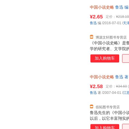
中国小说史略
鲁迅 编
¥2.65
定价：
¥218.10
鲁迅
编
/2016-07-01
/
天
博源文轩图书专营店
《中国小说史略》是
学的研究者、文学院
中先生甄选的文摘、
加入购物车
中国小说史略
鲁迅 
¥2.58
定价：
¥34.60
(
鲁迅
著
/2007-04-01
/
江
佰拓图书专营店
鲁迅先生的《中国小
以后，以它丰富翔实
俗文学史的经典著作
加入购物车