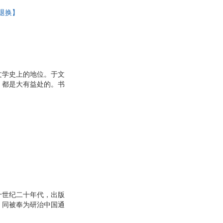
由退换】
文学史上的地位。于文
，都是大有益处的。书
十世纪二十年代，出版
》同被奉为研治中国通
书。最近重新翻读此